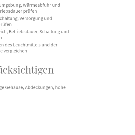
 Umgebung, Wärmeabfuhr und
triebsdauer prüfen
chaltung, Versorgung und
prüfen
ch, Betriebsdauer, Schaltung und
n
en des Leuchtmittels und der
e vergleichen
cksichtigen
 Enge Gehäuse, Abdeckungen, hohe