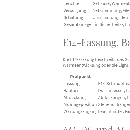
Leuchte
Gehäuse, Wärmeabf
Versorgung
Netzspannung, Gle
Schaltung
Umschaltung, Betr
Gesamtanlage
Ein Sicherheits-, E
E14-Fassung, B
Die E14-Fassung beschreibt das Sc
Wärmeentwicklung oder die Eignun
Prüfpunkt
Fassung
E14-Schraubfas
Bauform
Durchmesser, Lä
Abdeckung
Abdeckungen, Re
Montageposition
Stehend, hängen
Wartungszugang
Leuchtmittel, F
AC, DC und AC/