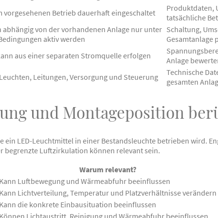
Produktdaten,
im vorgesehenen Betrieb dauerhaft eingeschaltet
tatsächliche Be
 abhängig von der vorhandenen Anlage nur unter
Schaltung, Ums
Bedingungen aktiv werden
Gesamtanlage 
Spannungsberei
ann aus einer separaten Stromquelle erfolgen
Anlage bewerte
Technische Dat
Leuchten, Leitungen, Versorgung und Steuerung
gesamten Anlag
ng und Montageposition berü
wie ein LED-Leuchtmittel in einer Bestandsleuchte betrieben wird.
begrenzte Luftzirkulation können relevant sein.
Warum relevant?
Kann Luftbewegung und Wärmeabfuhr beeinflussen
Kann Lichtverteilung, Temperatur und Platzverhältnisse verändern
Kann die konkrete Einbausituation beeinflussen
Können Lichtaustritt, Reinigung und Wärmeabfuhr beeinflussen