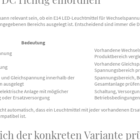
kann relevant sein, ob ein E14 LED-Leuchtmittel für Wechselspann
ngegebenen Bereichs ausgelegt ist. Entscheidend sind immer die D
Bedeutung
Vorhandene Wechsels
nnung
Produktbereich vergl
Vorhandene Gleichsp
nung
Spannungsbereich p
- und Gleichspannung innerhalb der
Spannungsbereich, Be
n ausgelegt
Gesamtanlage prüfen
lektrische Anlage mit möglicher
Schaltung, Versorgun
 oder Ersatzversorgung
Betriebsbedingungen 
ht automatisch, dass ein Leuchtmittel mit jeder vorhandenen Ersa
patibel ist.
ch der konkreten Variante pr