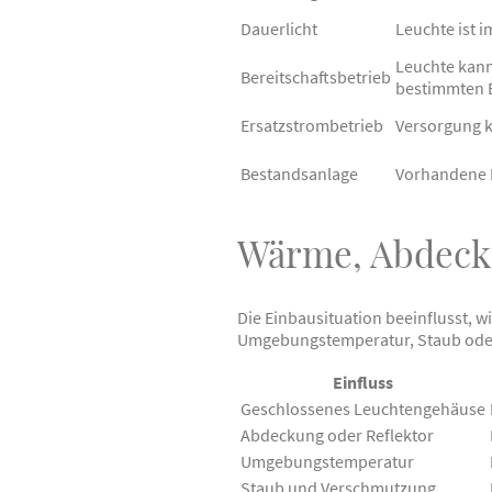
Dauerlicht
Leuchte ist 
Leuchte kann
Bereitschaftsbetrieb
bestimmten 
Ersatzstrombetrieb
Versorgung k
Bestandsanlage
Vorhandene 
Wärme, Abdecku
Die Einbausituation beeinflusst, 
Umgebungstemperatur, Staub oder 
Einfluss
Geschlossenes Leuchtengehäuse
Abdeckung oder Reflektor
Umgebungstemperatur
Staub und Verschmutzung