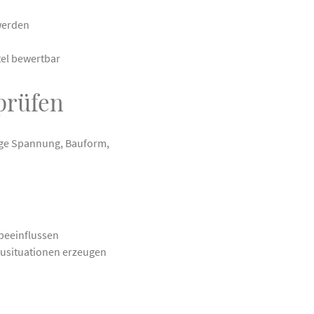
werden
tel bewertbar
prüfen
sige Spannung, Bauform,
beeinflussen
ausituationen erzeugen