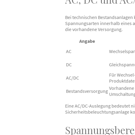
Bei technischen Bestandsanlagen 
Spannungsarten innerhalb eines a
die vorhandene Versorgung.
Angabe
AC
Wechselspa
DC
Gleichspan
Für Wechsel
AC/DC
Produktdate
Vorhandene e
Bestandsversorgung
Umschaltung
Eine AC/DC-Auslegung bedeutet nic
Sicherheitsbeleuchtungsanlage kom
Spannungsberei