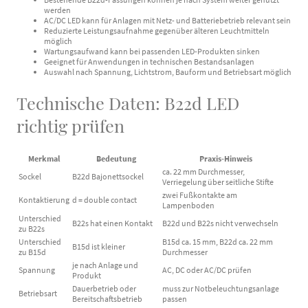
werden
AC/DC LED kann für Anlagen mit Netz- und Batteriebetrieb relevant sein
Reduzierte Leistungsaufnahme gegenüber älteren Leuchtmitteln
möglich
Wartungsaufwand kann bei passenden LED-Produkten sinken
Geeignet für Anwendungen in technischen Bestandsanlagen
Auswahl nach Spannung, Lichtstrom, Bauform und Betriebsart möglich
Technische Daten: B22d LED
richtig prüfen
Merkmal
Bedeutung
Praxis-Hinweis
ca. 22 mm Durchmesser,
Sockel
B22d Bajonettsockel
Verriegelung über seitliche Stifte
zwei Fußkontakte am
Kontaktierung
d = double contact
Lampenboden
Unterschied
B22s hat einen Kontakt
B22d und B22s nicht verwechseln
zu B22s
Unterschied
B15d ca. 15 mm, B22d ca. 22 mm
B15d ist kleiner
zu B15d
Durchmesser
je nach Anlage und
Spannung
AC, DC oder AC/DC prüfen
Produkt
Dauerbetrieb oder
muss zur Notbeleuchtungsanlage
Betriebsart
Bereitschaftsbetrieb
passen