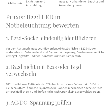
Lichtstrom und
muss zur vorhandenen Leuchte und
Lichttechnik
Abstrahlung
Anwendung passen
Praxis: B22d LED in
Notbeleuchtung bewerten
1. B22d-Sockel eindeutig identifizieren
Vor dem Austausch muss geprüft werden, ob tatsächlich ein B22d-Sockel
vorhanden ist. Entscheidend sind Bajonettverriegelung, Durchmesser, seitliche
Verriegelungsstifte und zwei Kontaktpunkte am Lampenfuß.
2. B22d nicht mit B22s oder B15d
verwechseln
B22d besitzt zwei Fußkontakte. B22s besitzt nur einen Fußkontakt. B15d ist
kleiner als B22d. Ähnliche Bajonettsockel können mechanisch oder elektrisch
unterschiedlich sein und dürfen nicht nach Optik allein ausgewählt werden.
3. AC/DC-Spannung prüfen