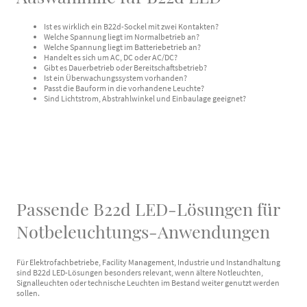
Ist es wirklich ein B22d-Sockel mit zwei Kontakten?
Welche Spannung liegt im Normalbetrieb an?
Welche Spannung liegt im Batteriebetrieb an?
Handelt es sich um AC, DC oder AC/DC?
Gibt es Dauerbetrieb oder Bereitschaftsbetrieb?
Ist ein Überwachungssystem vorhanden?
Passt die Bauform in die vorhandene Leuchte?
Sind Lichtstrom, Abstrahlwinkel und Einbaulage geeignet?
Passende B22d LED-Lösungen für
Notbeleuchtungs-Anwendungen
Für Elektrofachbetriebe, Facility Management, Industrie und Instandhaltung
sind B22d LED-Lösungen besonders relevant, wenn ältere Notleuchten,
Signalleuchten oder technische Leuchten im Bestand weiter genutzt werden
sollen.