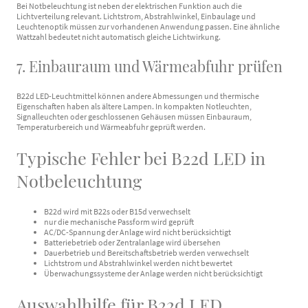
Bei Notbeleuchtung ist neben der elektrischen Funktion auch die
Lichtverteilung relevant. Lichtstrom, Abstrahlwinkel, Einbaulage und
Leuchtenoptik müssen zur vorhandenen Anwendung passen. Eine ähnliche
Wattzahl bedeutet nicht automatisch gleiche Lichtwirkung.
7. Einbauraum und Wärmeabfuhr prüfen
B22d LED-Leuchtmittel können andere Abmessungen und thermische
Eigenschaften haben als ältere Lampen. In kompakten Notleuchten,
Signalleuchten oder geschlossenen Gehäusen müssen Einbauraum,
Temperaturbereich und Wärmeabfuhr geprüft werden.
Typische Fehler bei B22d LED in
Notbeleuchtung
B22d wird mit B22s oder B15d verwechselt
nur die mechanische Passform wird geprüft
AC/DC-Spannung der Anlage wird nicht berücksichtigt
Batteriebetrieb oder Zentralanlage wird übersehen
Dauerbetrieb und Bereitschaftsbetrieb werden verwechselt
Lichtstrom und Abstrahlwinkel werden nicht bewertet
Überwachungssysteme der Anlage werden nicht berücksichtigt
Auswahlhilfe für B22d LED