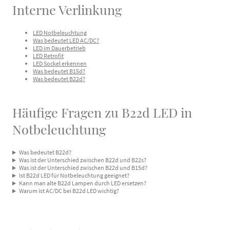
Interne Verlinkung
LED Notbeleuchtung
Was bedeutet LED AC/DC?
LED im Dauerbetrieb
LED Retrofit
LED Sockel erkennen
Was bedeutet B15d?
Was bedeutet B22d?
Häufige Fragen zu B22d LED in
Notbeleuchtung
Was bedeutet B22d?
Was ist der Unterschied zwischen B22d und B22s?
Was ist der Unterschied zwischen B22d und B15d?
Ist B22d LED für Notbeleuchtung geeignet?
Kann man alte B22d Lampen durch LED ersetzen?
Warum ist AC/DC bei B22d LED wichtig?