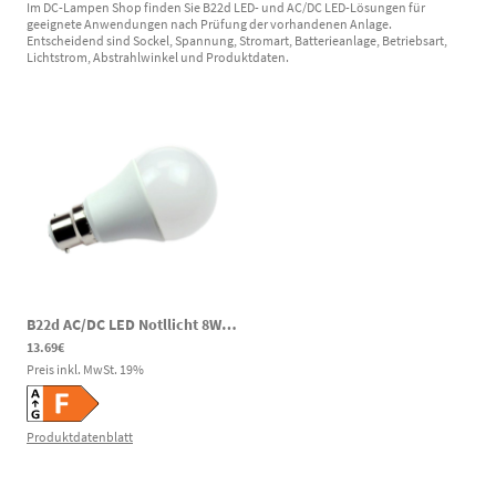
Im DC-Lampen Shop finden Sie B22d LED- und AC/DC LED-Lösungen für
geeignete Anwendungen nach Prüfung der vorhandenen Anlage.
Entscheidend sind Sockel, Spannung, Stromart, Batterieanlage, Betriebsart,
Lichtstrom, Abstrahlwinkel und Produktdaten.
B22d AC/DC LED Notllicht 8W 810lm 3000K 60-269V DC 85-265V AC
|
00
13.69€
Preis inkl. MwSt.
19
%
Produktdatenblatt