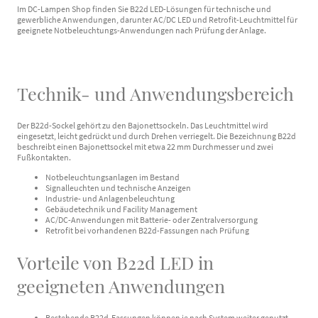
Im DC-Lampen Shop finden Sie B22d LED-Lösungen für technische und
gewerbliche Anwendungen, darunter AC/DC LED und Retrofit-Leuchtmittel für
geeignete Notbeleuchtungs-Anwendungen nach Prüfung der Anlage.
Technik- und Anwendungsbereich
Der B22d-Sockel gehört zu den Bajonettsockeln. Das Leuchtmittel wird
eingesetzt, leicht gedrückt und durch Drehen verriegelt. Die Bezeichnung B22d
beschreibt einen Bajonettsockel mit etwa 22 mm Durchmesser und zwei
Fußkontakten.
Notbeleuchtungsanlagen im Bestand
Signalleuchten und technische Anzeigen
Industrie- und Anlagenbeleuchtung
Gebäudetechnik und Facility Management
AC/DC-Anwendungen mit Batterie- oder Zentralversorgung
Retrofit bei vorhandenen B22d-Fassungen nach Prüfung
Vorteile von B22d LED in
geeigneten Anwendungen
Bestehende B22d-Fassungen können je nach System weiter genutzt