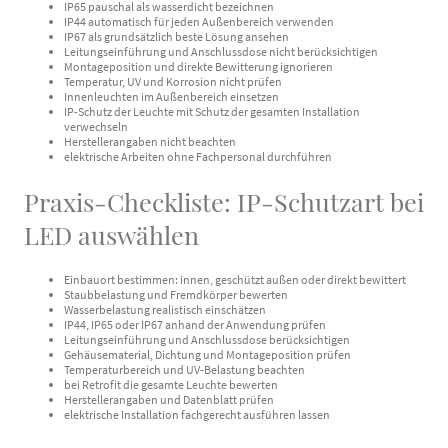
IP65 pauschal als wasserdicht bezeichnen
IP44 automatisch für jeden Außenbereich verwenden
IP67 als grundsätzlich beste Lösung ansehen
Leitungseinführung und Anschlussdose nicht berücksichtigen
Montageposition und direkte Bewitterung ignorieren
Temperatur, UV und Korrosion nicht prüfen
Innenleuchten im Außenbereich einsetzen
IP-Schutz der Leuchte mit Schutz der gesamten Installation
verwechseln
Herstellerangaben nicht beachten
elektrische Arbeiten ohne Fachpersonal durchführen
Praxis-Checkliste: IP-Schutzart bei
LED auswählen
Einbauort bestimmen: innen, geschützt außen oder direkt bewittert
Staubbelastung und Fremdkörper bewerten
Wasserbelastung realistisch einschätzen
IP44, IP65 oder IP67 anhand der Anwendung prüfen
Leitungseinführung und Anschlussdose berücksichtigen
Gehäusematerial, Dichtung und Montageposition prüfen
Temperaturbereich und UV-Belastung beachten
bei Retrofit die gesamte Leuchte bewerten
Herstellerangaben und Datenblatt prüfen
elektrische Installation fachgerecht ausführen lassen