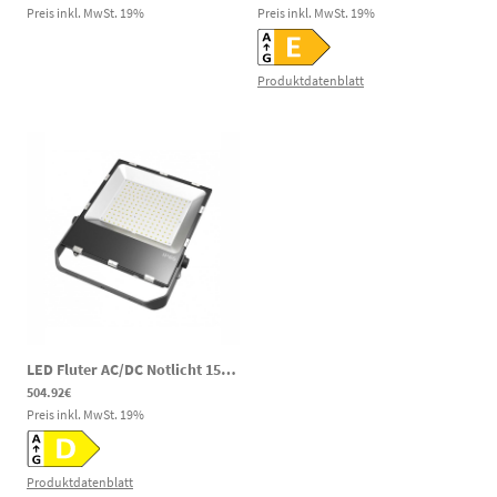
Preis inkl. MwSt.
19
%
Preis inkl. MwSt.
19
%
Produktdatenblatt
LED Fluter AC/DC Notlicht 150W 18000lm 5000K 80-269V DC 100-277V AC speziell für Wasserwerke und Zisternen
504.92€
Preis inkl. MwSt.
19
%
Produktdatenblatt