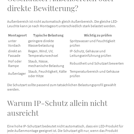
direkte Bewitterung?
Außenbereich ist nicht automatisch gleich Außenbereich. Die gleiche LED-
Leuchte kann je nach Montageort unterschiedlich stark belastet werden.
Montageort
Typische Belastung
Wichtig zu prüfen
unter
geringere direkte
Spritzwasser und Feuchtigkeit
Vordach
Wasserbelastung
prüfen
direkt an
Regen, Wind, UV,
IP-Schutz, Gehäuse und
Fassade
Temperaturwechsel
Leitungseinführung prüfen
Hof oder
Staub, Nässe,
Robustheit und Schutzart bewerten
Rampe
mechanische Belastung
Staub, Feuchtigkeit, Kälte
Temperaturbereich und Gehäuse
Außenlager
oder Hitze
prüfen
Die Schutzart sollte passend zum tatsächlichen Belastungsprofil gewählt
werden.
Warum IP-Schutz allein nicht
ausreicht
Eine hohe IP-Schutzart bedeutet nicht automatisch, dass ein LED-Produkt für
jede Außenmontage geeignet ist. Die Schutzart gilt nur, wenn das Produkt