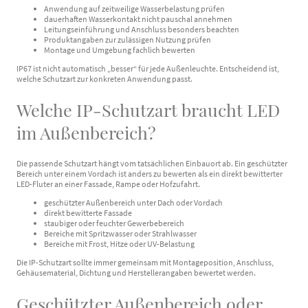
Anwendung auf zeitweilige Wasserbelastung prüfen
dauerhaften Wasserkontakt nicht pauschal annehmen
Leitungseinführung und Anschluss besonders beachten
Produktangaben zur zulässigen Nutzung prüfen
Montage und Umgebung fachlich bewerten
IP67 ist nicht automatisch „besser“ für jede Außenleuchte. Entscheidend ist,
welche Schutzart zur konkreten Anwendung passt.
Welche IP-Schutzart braucht LED
im Außenbereich?
Die passende Schutzart hängt vom tatsächlichen Einbauort ab. Ein geschützter
Bereich unter einem Vordach ist anders zu bewerten als ein direkt bewitterter
LED-Fluter an einer Fassade, Rampe oder Hofzufahrt.
geschützter Außenbereich unter Dach oder Vordach
direkt bewitterte Fassade
staubiger oder feuchter Gewerbebereich
Bereiche mit Spritzwasser oder Strahlwasser
Bereiche mit Frost, Hitze oder UV-Belastung
Die IP-Schutzart sollte immer gemeinsam mit Montageposition, Anschluss,
Gehäusematerial, Dichtung und Herstellerangaben bewertet werden.
Geschützter Außenbereich oder