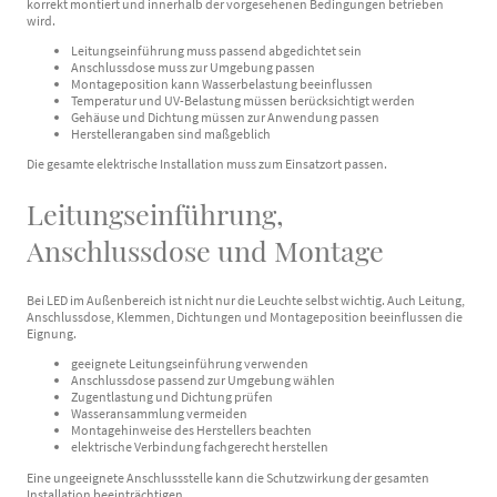
korrekt montiert und innerhalb der vorgesehenen Bedingungen betrieben
wird.
Leitungseinführung muss passend abgedichtet sein
Anschlussdose muss zur Umgebung passen
Montageposition kann Wasserbelastung beeinflussen
Temperatur und UV-Belastung müssen berücksichtigt werden
Gehäuse und Dichtung müssen zur Anwendung passen
Herstellerangaben sind maßgeblich
Die gesamte elektrische Installation muss zum Einsatzort passen.
Leitungseinführung,
Anschlussdose und Montage
Bei LED im Außenbereich ist nicht nur die Leuchte selbst wichtig. Auch Leitung,
Anschlussdose, Klemmen, Dichtungen und Montageposition beeinflussen die
Eignung.
geeignete Leitungseinführung verwenden
Anschlussdose passend zur Umgebung wählen
Zugentlastung und Dichtung prüfen
Wasseransammlung vermeiden
Montagehinweise des Herstellers beachten
elektrische Verbindung fachgerecht herstellen
Eine ungeeignete Anschlussstelle kann die Schutzwirkung der gesamten
Installation beeinträchtigen.