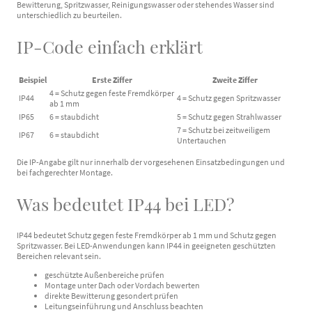
Bewitterung, Spritzwasser, Reinigungswasser oder stehendes Wasser sind
unterschiedlich zu beurteilen.
IP-Code einfach erklärt
Beispiel
Erste Ziffer
Zweite Ziffer
4 = Schutz gegen feste Fremdkörper
IP44
4 = Schutz gegen Spritzwasser
ab 1 mm
IP65
6 = staubdicht
5 = Schutz gegen Strahlwasser
7 = Schutz bei zeitweiligem
IP67
6 = staubdicht
Untertauchen
Die IP-Angabe gilt nur innerhalb der vorgesehenen Einsatzbedingungen und
bei fachgerechter Montage.
Was bedeutet IP44 bei LED?
IP44 bedeutet Schutz gegen feste Fremdkörper ab 1 mm und Schutz gegen
Spritzwasser. Bei LED-Anwendungen kann IP44 in geeigneten geschützten
Bereichen relevant sein.
geschützte Außenbereiche prüfen
Montage unter Dach oder Vordach bewerten
direkte Bewitterung gesondert prüfen
Leitungseinführung und Anschluss beachten