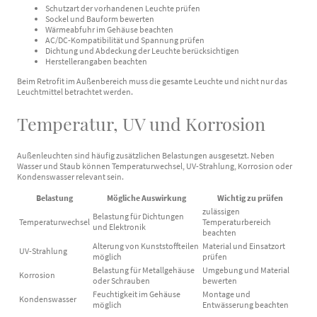
Schutzart der vorhandenen Leuchte prüfen
Sockel und Bauform bewerten
Wärmeabfuhr im Gehäuse beachten
AC/DC-Kompatibilität und Spannung prüfen
Dichtung und Abdeckung der Leuchte berücksichtigen
Herstellerangaben beachten
Beim Retrofit im Außenbereich muss die gesamte Leuchte und nicht nur das
Leuchtmittel betrachtet werden.
Temperatur, UV und Korrosion
Außenleuchten sind häufig zusätzlichen Belastungen ausgesetzt. Neben
Wasser und Staub können Temperaturwechsel, UV-Strahlung, Korrosion oder
Kondenswasser relevant sein.
Belastung
Mögliche Auswirkung
Wichtig zu prüfen
zulässigen
Belastung für Dichtungen
Temperaturwechsel
Temperaturbereich
und Elektronik
beachten
Alterung von Kunststoffteilen
Material und Einsatzort
UV-Strahlung
möglich
prüfen
Belastung für Metallgehäuse
Umgebung und Material
Korrosion
oder Schrauben
bewerten
Feuchtigkeit im Gehäuse
Montage und
Kondenswasser
möglich
Entwässerung beachten