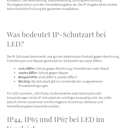
Einbauort, der Bewitterung, Staubbelastung, Leitungseinführung,
Montageposition und den Herstellerangaben ab. Die IP-Angabe allein ersetzt
keine fachliche Prüfung der gesamten Installation.
Was bedeutet IP-Schutzart bei
LED?
Die IP-Schutzart beschreibt, wie gut ein elektrisches Produkt gegen Berührung,
Fremdkörper und Wasser geschützt ist. Sie besteht aus zwei Ziffern.
erste Ziffer:
Schutz gegen Berührung, Fremdkörper oder Staub
zweite Ziffer:
Schutz gegen Wasser
Beispiel IP65:
erste Ziffer 6, zweite Ziffer 5
Wichtig:
Die Schutzart gilt nur innerhalb der vorgesehenen
Einsatzbedingungen
Für LED-Leuchten, LED-Fluter, Außenstrahler oder technische LED-
Anwendungen ist die IP-Schutzart ein wichtiger Auswahlpunkt. Sie sollte
jedoch immer zusammen mit Montageort, Anschluss, Gehäuse und
Herstellerangaben bewertet werden.
IP44, IP65 und IP67 bei LED im