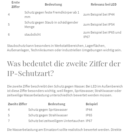
Erste
Bedeutung
Relevanz bei LED
Ziffer
Schutz gegen feste Fremdkörper ab 1
4
zum Beispiel bei IP44
mm
Schutz gegen Staub in schädigender
5
zum Beispiel bei IP54
Menge
zum Beispiel bei IP65 und
6
staubdicht
IP67
Staubschutz kann besonders in Werkstattbereichen, Lagerflächen,
Außenanlagen, Technikräumen oder industriellen Umgebungen wichtig sein.
Was bedeutet die zweite Ziffer der
IP-Schutzart?
Die zweite Ziffer beschreibt den Schutz gegen Wasser. Bei LED im Außenbereich
ist diese Ziffer besonders wichtig, weil Regen, Spritzwasser, Strahlwasser oder
zeitweilige Wasserbelastung unterschiedlich bewertet werden müssen.
Zweite Ziffer
Bedeutung
Beispiel
4
Schutz gegen Spritzwasser
IP44
5
Schutz gegen Strahlwasser
IP65
7
Schutz bei zeitweiligem Untertauchen
IP67
Die Wasserbelastung am Einsatzort sollte realistisch bewertet werden. Direkte