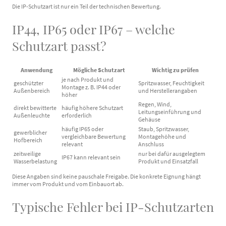
Die IP-Schutzart ist nur ein Teil der technischen Bewertung.
IP44, IP65 oder IP67 – welche
Schutzart passt?
Anwendung
Mögliche Schutzart
Wichtig zu prüfen
je nach Produkt und
geschützter
Spritzwasser, Feuchtigkeit
Montage z. B. IP44 oder
Außenbereich
und Herstellerangaben
höher
Regen, Wind,
direkt bewitterte
häufig höhere Schutzart
Leitungseinführung und
Außenleuchte
erforderlich
Gehäuse
häufig IP65 oder
Staub, Spritzwasser,
gewerblicher
vergleichbare Bewertung
Montagehöhe und
Hofbereich
relevant
Anschluss
zeitweilige
nur bei dafür ausgelegtem
IP67 kann relevant sein
Wasserbelastung
Produkt und Einsatzfall
Diese Angaben sind keine pauschale Freigabe. Die konkrete Eignung hängt
immer vom Produkt und vom Einbauort ab.
Typische Fehler bei IP-Schutzarten