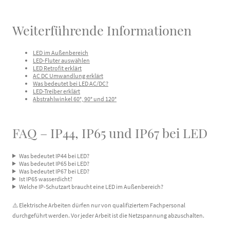
Weiterführende Informationen
LED im Außenbereich
LED-Fluter auswählen
LED Retrofit erklärt
AC DC Umwandlung erklärt
Was bedeutet bei LED AC/DC?
LED-Treiber erklärt
Abstrahlwinkel 60°, 90° und 120°
FAQ – IP44, IP65 und IP67 bei LED
Was bedeutet IP44 bei LED?
Was bedeutet IP65 bei LED?
Was bedeutet IP67 bei LED?
Ist IP65 wasserdicht?
Welche IP-Schutzart braucht eine LED im Außenbereich?
⚠️ Elektrische Arbeiten dürfen nur von qualifiziertem Fachpersonal
durchgeführt werden. Vor jeder Arbeit ist die Netzspannung abzuschalten.