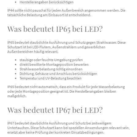
Herstellerangaben berücksichtigen
IP44 sollte nicht pauschal für jeden Außenbereich angenommen werden. Die
tatsächliche Belastung am Einbauort ist entscheidend.
Was bedeutet IP65 bei LED?
IP65 bedeutet staubdichte Ausführung und Schutz gegen Strahlwasser. Diese
Schutzart ist bei LED-Flutern, Außenstrahlern und gewerblichen
Außenbereichen häufig relevant.
staubige oder feuchte Umgebung prüfen
direkt bewitterte Montageposition bewerten
Strahlwasserbelastung richtig einordnen
Dichtung, Gehäuse und Anschluss berücksichtigen
Temperatur und UV-Belastung beachten
IP65 bedeutet nicht automatisch, dass ein Produkt für jede Wasserbelastung
oder jede Montageposition geeignet ist. Die Herstellerangaben bleiben
maßgeblich.
Was bedeutet IP67 bei LED?
IP67 bedeutet staubdichte Ausführung und Schutz bei zeitweiligem
Untertauchen. Diese Schutzart kann bei speziellen Anwendungen relevant sein,
ersetzt aber keine Prüfung der konkreten Einsatzbedingungen.