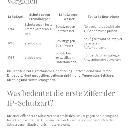
Vergleich
Schutz gegen
Schutz gegen
Schutzart
Typische Bewertung
Fremdkörper
Wasser
Schutz gegen feste
Schutz gegen
für geeignete geschützte
IP44
Fremdkörper ab 1
Spritzwasser
Außenbereiche prüfen
mm
häufig relevant bei stärker
Schutz gegen
IP65
staubdicht
belasteten
Strahlwasser
Außenbereichen
Schutz bei
nur bei dafür ausgelegten
IP67
staubdicht
zeitweiligem
Anwendungen bewerten
Untertauchen
Die Tabelle dient als technische Orientierung. Entscheidend sind immer
Einbauort, Montageposition, Leitungseinführung, Temperatur, Gehäuse,
Dichtung und Herstellerangaben.
Was bedeutet die erste Ziffer der
IP-Schutzart?
Die erste Ziffer der IP-Schutzart beschreibt den Schutz gegen Berührung und
feste Fremdkörper. Bei LED-Leuchten im Außenbereich ist besonders der
Schutz gegen Staub und Schmutz relevant.