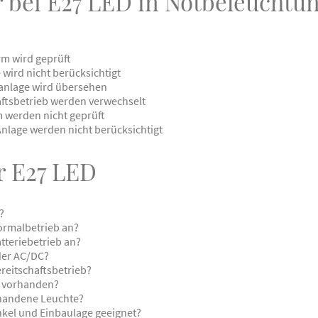
r bei E27 LED in Notbeleuchtu
rm wird geprüft
ird nicht berücksichtigt
lanlage wird übersehen
ftsbetrieb werden verwechselt
 werden nicht geprüft
lage werden nicht berücksichtigt
r E27 LED
?
ormalbetrieb an?
tteriebetrieb an?
der AC/DC?
reitschaftsbetrieb?
m vorhanden?
rhandene Leuchte?
nkel und Einbaulage geeignet?