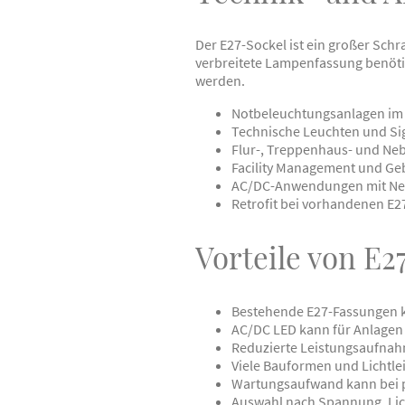
Der E27-Sockel ist ein großer Sch
verbreitete Lampenfassung benöti
werden.
Notbeleuchtungsanlagen im
Technische Leuchten und Si
Flur-, Treppenhaus- und N
Facility Management und Ge
AC/DC-Anwendungen mit Netz
Retrofit bei vorhandenen E
Vorteile von E
Bestehende E27-Fassungen k
AC/DC LED kann für Anlagen m
Reduzierte Leistungsaufnah
Viele Bauformen und Lichtle
Wartungsaufwand kann bei 
Auswahl nach Spannung, Lic