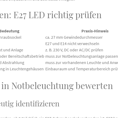
n: E27 LED richtig prüfen
Bedeutung
Praxis-Hinweis
hraubsockel
ca. 27 mm Gewindedurchmesser
E27 und E14 nicht verwechseln
kt und Anlage
z. B. 230 V, DC oder AC/DC prüfen
oder Bereitschaftsbetrieb
muss zur Notbeleuchtungsanlage passen
d Abstrahlung
muss zur vorhandenen Leuchte und An
ng in Leuchtengehäusen
Einbauraum und Temperaturbereich prü
D in Notbeleuchtung bewerten
utig identifizieren