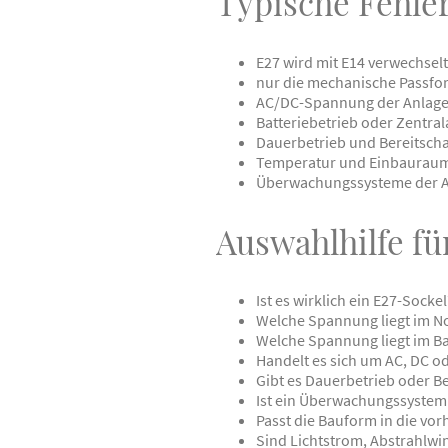
Typische Fehle
E27 wird mit E14 verwechselt
nur die mechanische Passfo
AC/DC-Spannung der Anlage w
Batteriebetrieb oder Zentra
Dauerbetrieb und Bereitscha
Temperatur und Einbauraum
Überwachungssysteme der An
Auswahlhilfe fü
Ist es wirklich ein E27-Sockel
Welche Spannung liegt im N
Welche Spannung liegt im Ba
Handelt es sich um AC, DC o
Gibt es Dauerbetrieb oder Be
Ist ein Überwachungssyste
Passt die Bauform in die vo
Sind Lichtstrom, Abstrahlwi