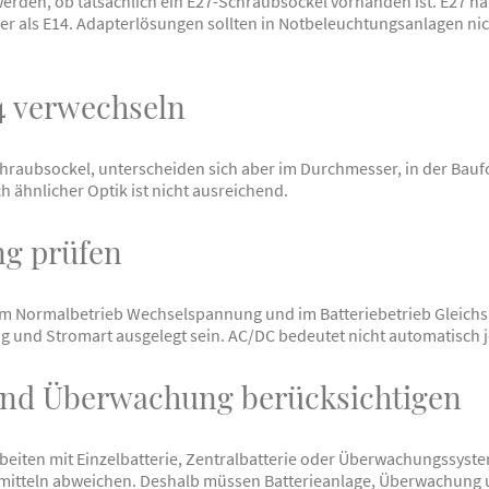
erden, ob tatsächlich ein E27-Schraubsockel vorhanden ist. E27 h
r als E14. Adapterlösungen sollten in Notbeleuchtungsanlagen ni
14 verwechseln
chraubsockel, unterscheiden sich aber im Durchmesser, in der Bau
 ähnlicher Optik ist nicht ausreichend.
g prüfen
m Normalbetrieb Wechselspannung und im Batteriebetrieb Gleichs
 und Stromart ausgelegt sein. AC/DC bedeutet nicht automatisch 
 und Überwachung berücksichtigen
eiten mit Einzelbatterie, Zentralbatterie oder Überwachungssystem
tmitteln abweichen. Deshalb müssen Batterieanlage, Überwachung