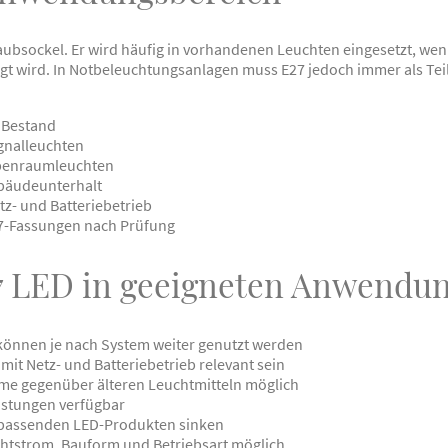
raubsockel. Er wird häufig in vorhandenen Leuchten eingesetzt, wen
gt wird. In Notbeleuchtungsanlagen muss E27 jedoch immer als Tei
 Bestand
gnalleuchten
ebenraumleuchten
bäudeunterhalt
- und Batteriebetrieb
27-Fassungen nach Prüfung
27 LED in geeigneten Anwendu
önnen je nach System weiter genutzt werden
it Netz- und Batteriebetrieb relevant sein
me gegenüber älteren Leuchtmitteln möglich
istungen verfügbar
passenden LED-Produkten sinken
htstrom, Bauform und Betriebsart möglich