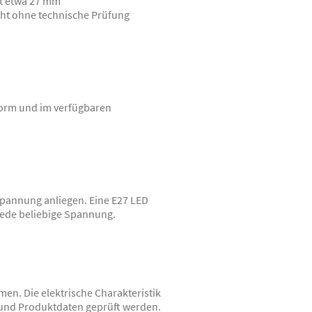
at etwa 27 mm
cht ohne technische Prüfung
form und im verfügbaren
pannung anliegen. Eine E27 LED
jede beliebige Spannung.
en. Die elektrische Charakteristik
 und Produktdaten geprüft werden.