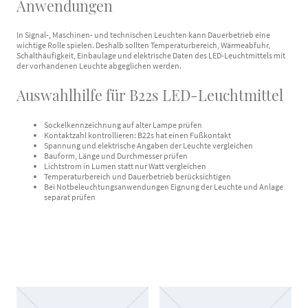
Anwendungen
In Signal-, Maschinen- und technischen Leuchten kann Dauerbetrieb eine
wichtige Rolle spielen. Deshalb sollten Temperaturbereich, Wärmeabfuhr,
Schalthäufigkeit, Einbaulage und elektrische Daten des LED-Leuchtmittels mit
der vorhandenen Leuchte abgeglichen werden.
Auswahlhilfe für B22s LED-Leuchtmittel
Sockelkennzeichnung auf alter Lampe prüfen
Kontaktzahl kontrollieren: B22s hat einen Fußkontakt
Spannung und elektrische Angaben der Leuchte vergleichen
Bauform, Länge und Durchmesser prüfen
Lichtstrom in Lumen statt nur Watt vergleichen
Temperaturbereich und Dauerbetrieb berücksichtigen
Bei Notbeleuchtungsanwendungen Eignung der Leuchte und Anlage
separat prüfen