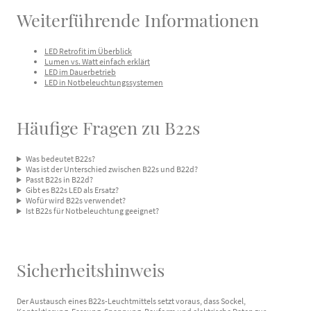
Weiterführende Informationen
LED Retrofit im Überblick
Lumen vs. Watt einfach erklärt
LED im Dauerbetrieb
LED in Notbeleuchtungssystemen
Häufige Fragen zu B22s
Was bedeutet B22s?
Was ist der Unterschied zwischen B22s und B22d?
Passt B22s in B22d?
Gibt es B22s LED als Ersatz?
Wofür wird B22s verwendet?
Ist B22s für Notbeleuchtung geeignet?
Sicherheitshinweis
Der Austausch eines B22s-Leuchtmittels setzt voraus, dass Sockel,