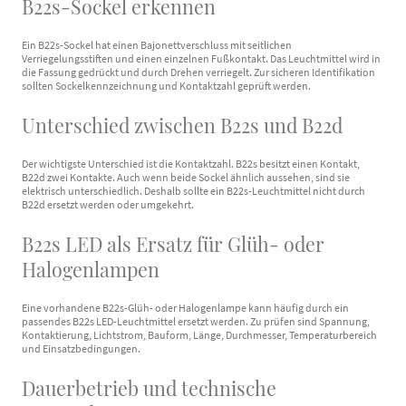
B22s-Sockel erkennen
Ein B22s-Sockel hat einen Bajonettverschluss mit seitlichen
Verriegelungsstiften und einen einzelnen Fußkontakt. Das Leuchtmittel wird in
die Fassung gedrückt und durch Drehen verriegelt. Zur sicheren Identifikation
sollten Sockelkennzeichnung und Kontaktzahl geprüft werden.
Unterschied zwischen B22s und B22d
Der wichtigste Unterschied ist die Kontaktzahl. B22s besitzt einen Kontakt,
B22d zwei Kontakte. Auch wenn beide Sockel ähnlich aussehen, sind sie
elektrisch unterschiedlich. Deshalb sollte ein B22s-Leuchtmittel nicht durch
B22d ersetzt werden oder umgekehrt.
B22s LED als Ersatz für Glüh- oder
Halogenlampen
Eine vorhandene B22s-Glüh- oder Halogenlampe kann häufig durch ein
passendes B22s LED-Leuchtmittel ersetzt werden. Zu prüfen sind Spannung,
Kontaktierung, Lichtstrom, Bauform, Länge, Durchmesser, Temperaturbereich
und Einsatzbedingungen.
Dauerbetrieb und technische