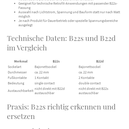
Geeignet für technische Retrofit-Anwendungen mit passender B22s-
Fassung
Auswahl nach Lichtstrom, Spannung und Bauform statt nur nach Watt
möglich
Je nach Produkt für Dauerbetrieb oder spezielle Spannungsbereiche
ausgelegt
Technische Daten: B22s und B22d
im Vergleich
Merkmal
B22s
B22d
Sockelart
Bajonettsockel
Bajonettsockel
Durchmesser
ca. 22 mm
ca. 22 mm
Fußkontakte
1 Kontakt
2 Kontakte
Bedeutung
single contact
double contact
nicht direkt mit B22d
nicht direkt mit B22s
Austauschbarkeit
austauschbar
austauschbar
Praxis: B22s richtig erkennen und
ersetzen