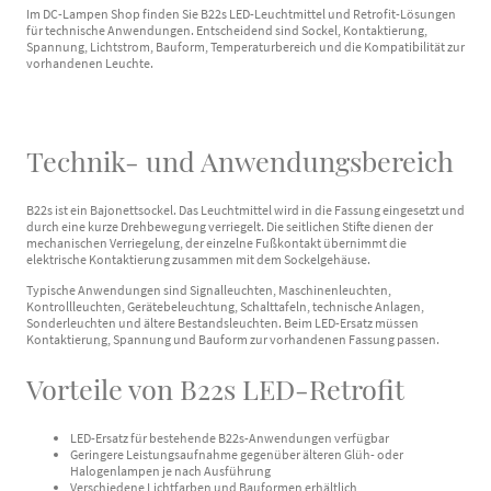
Im DC-Lampen Shop finden Sie B22s LED-Leuchtmittel und Retrofit-Lösungen
für technische Anwendungen. Entscheidend sind Sockel, Kontaktierung,
Spannung, Lichtstrom, Bauform, Temperaturbereich und die Kompatibilität zur
vorhandenen Leuchte.
Technik- und Anwendungsbereich
B22s ist ein Bajonettsockel. Das Leuchtmittel wird in die Fassung eingesetzt und
durch eine kurze Drehbewegung verriegelt. Die seitlichen Stifte dienen der
mechanischen Verriegelung, der einzelne Fußkontakt übernimmt die
elektrische Kontaktierung zusammen mit dem Sockelgehäuse.
Typische Anwendungen sind Signalleuchten, Maschinenleuchten,
Kontrollleuchten, Gerätebeleuchtung, Schalttafeln, technische Anlagen,
Sonderleuchten und ältere Bestandsleuchten. Beim LED-Ersatz müssen
Kontaktierung, Spannung und Bauform zur vorhandenen Fassung passen.
Vorteile von B22s LED-Retrofit
LED-Ersatz für bestehende B22s-Anwendungen verfügbar
Geringere Leistungsaufnahme gegenüber älteren Glüh- oder
Halogenlampen je nach Ausführung
Verschiedene Lichtfarben und Bauformen erhältlich