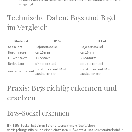
ausgelegt
Technische Daten: B15s und B15d
im Vergleich
Merkmal
B15s
B15d
Sockelart
Bajonettsockel
Bajonettsockel
Durchmesser
ca. 15 mm
ca. 15 mm
Fußkontakte
1 Kontakt
2 Kontakte
Bedeutung
single contact
double contact
nicht direkt mit B15d
nicht direkt mit B15s
Austauschbarkeit
austauschbar
austauschbar
Praxis: B15s richtig erkennen und
ersetzen
B15s-Sockel erkennen
Ein B15s-Sockel hat einen Bajonettverschluss mit seitlichen
Verriegelungsstiften und einen einzelnen Fußkontakt. Das Leuchtmittel wird in