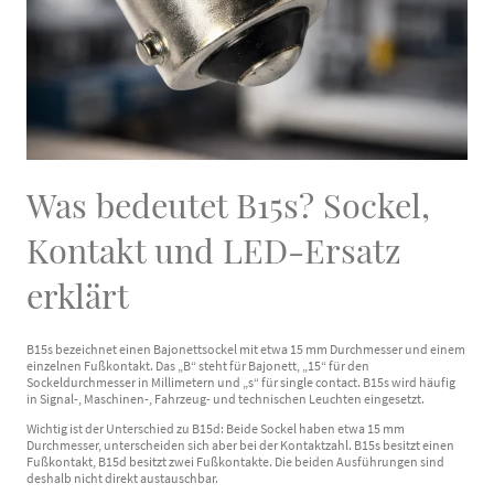
Was bedeutet B15s? Sockel,
Kontakt und LED-Ersatz
erklärt
B15s bezeichnet einen Bajonettsockel mit etwa 15 mm Durchmesser und einem
einzelnen Fußkontakt. Das „B“ steht für Bajonett, „15“ für den
Sockeldurchmesser in Millimetern und „s“ für single contact. B15s wird häufig
in Signal-, Maschinen-, Fahrzeug- und technischen Leuchten eingesetzt.
Wichtig ist der Unterschied zu B15d: Beide Sockel haben etwa 15 mm
Durchmesser, unterscheiden sich aber bei der Kontaktzahl. B15s besitzt einen
Fußkontakt, B15d besitzt zwei Fußkontakte. Die beiden Ausführungen sind
deshalb nicht direkt austauschbar.