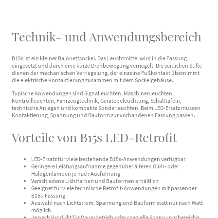
Technik- und Anwendungsbereich
B15s ist ein kleiner Bajonettsockel. Das Leuchtmittel wird in die Fassung
eingesetzt und durch eine kurze Drehbewegung verriegelt. Die seitlichen Stifte
dienen der mechanischen Verriegelung, der einzelne Fußkontakt übernimmt
die elektrische Kontaktierung zusammen mit dem Sockelgehäuse.
Typische Anwendungen sind Signalleuchten, Maschinenleuchten,
Kontrollleuchten, Fahrzeugtechnik, Gerätebeleuchtung, Schalttafeln,
technische Anlagen und kompakte Sonderleuchten. Beim LED-Ersatz müssen
Kontaktierung, Spannung und Bauform zur vorhandenen Fassung passen.
Vorteile von B15s LED-Retrofit
LED-Ersatz für viele bestehende B15s-Anwendungen verfügbar
Geringere Leistungsaufnahme gegenüber älteren Glüh- oder
Halogenlampen je nach Ausführung
Verschiedene Lichtfarben und Bauformen erhältlich
Geeignet für viele technische Retrofit-Anwendungen mit passender
B15s-Fassung
Auswahl nach Lichtstrom, Spannung und Bauform statt nur nach Watt
möglich
Je nach Produkt für Dauerbetrieb oder spezielle Spannungsbereiche