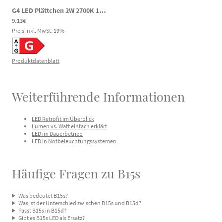
G4 LED Plättchen 2W 2700K 12V/24V AC/DC CRI90 Ø30
|
100410040017
9.13€
Preis inkl. MwSt.
19
%
Produktdatenblatt
Weiterführende Informationen
LED Retrofit im Überblick
Lumen vs. Watt einfach erklärt
LED im Dauerbetrieb
LED in Notbeleuchtungssystemen
Häufige Fragen zu B15s
Was bedeutet B15s?
Was ist der Unterschied zwischen B15s und B15d?
Passt B15s in B15d?
Gibt es B15s LED als Ersatz?