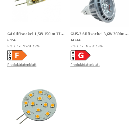
G4 Stiftsockel 1,5W 150lm 2700K 10-30VDC 10-24VAC LED Leuchtmittel
GU5.3 Stiftsockel 3,6W 360lm 2850K 13,5-28V DC 24V AC LED Spot
6.95€
14.66€
Preis inkl. MwSt.
19
%
Preis inkl. MwSt.
19
%
Produktdatenblatt
Produktdatenblatt