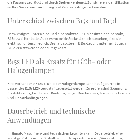
die Fassung gedrückt und durch Drehen verriegelt. Zur sicheren Identifikation
sollten Sockelkennzeichnung und Kontaktzahl geprüft werden.
Unterschied zwischen B15s und B15d
Der wichtigste Unterschied ist die Kontaktzahl. B15s besitzt einen Kontakt,
B15d zwei Kontakte. Auch wenn beide Sockel ähnlich aussehen, sind sie
elektrisch unterschiedlich. Deshalb sollte ein B15s-Leuchtmittel nicht durch
B15d ersetzt werden oder umgekehrt.
B15s LED als Ersatz für Glüh- oder
Halogenlampen
Eine vorhandene B15s-Glüh- oder Halogenlampe kann häufig durch ein
passendes B15s LED-Leuchtmittel ersetzt werden. Zu prüfen sind Spannung,
Kontaktierung, Lichtstrom, Bauform, Länge, Durchmesser, Temperaturbereich
und Einsatzbedingungen.
Dauerbetrieb und technische
Anwendungen
In Signal-, Maschinen- und technischen Leuchten kann Dauerbetrieb eine
wichtige Rolle spielen. Deshalb sollten Temperaturbereich, Wärmeabfuhr,