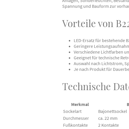
Anlagen, Sonderleuchten, Bestan
Spannung und Bauform zur vorha
Vorteile von B2
LED-Ersatz für bestehende
Geringere Leistungsaufnahm
Verschiedene Lichtfarben un
Geeignet für technische Re
Auswahl nach Lichtstrom, S
Je nach Produkt für Dauerbe
Technische Dat
Merkmal
Sockelart
Bajonettsockel
Durchmesser
ca. 22 mm
Fußkontakte
2 Kontakte