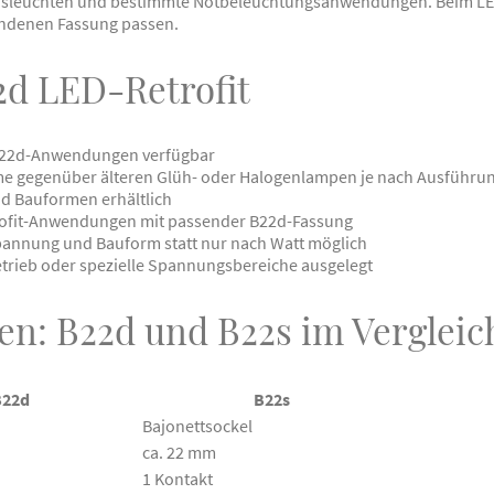
dsleuchten und bestimmte Notbeleuchtungsanwendungen. Beim LE
ndenen Fassung passen.
2d LED-Retrofit
 B22d-Anwendungen verfügbar
e gegenüber älteren Glüh- oder Halogenlampen je nach Ausführu
d Bauformen erhältlich
trofit-Anwendungen mit passender B22d-Fassung
pannung und Bauform statt nur nach Watt möglich
trieb oder spezielle Spannungsbereiche ausgelegt
en: B22d und B22s im Vergleic
B22d
B22s
Bajonettsockel
ca. 22 mm
1 Kontakt