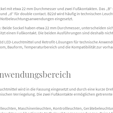
kel mit etwa 22 mm Durchmesser und zwei Fußkontakten. Das „B“ st
und „d“ für double contact. B22d wird häufig in technischen Leuch
 Notbeleuchtungsanwendungen eingesetzt.
2s: Beide Sockel haben etwa 22 mm Durchmesser, unterscheiden sich
sitzt einen Fußkontakt. Die beiden Ausführungen sind deshalb nicht
d LED-Leuchtmittel und Retrofit-Lösungen für technische Anwend
rom, Bauform, Temperaturbereich und die Kompatibilität zur vorh
Anwendungsbereich
euchtmittel wird in die Fassung eingesetzt und durch eine kurze Dr
anischen Verriegelung. Die zwei Fußkontakte ermöglichen getrennte 
leuchten, Maschinenleuchten, Kontrollleuchten, Gerätebeleuchtung