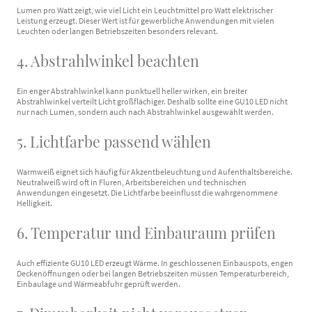
Lumen pro Watt zeigt, wie viel Licht ein Leuchtmittel pro Watt elektrischer
Leistung erzeugt. Dieser Wert ist für gewerbliche Anwendungen mit vielen
Leuchten oder langen Betriebszeiten besonders relevant.
4. Abstrahlwinkel beachten
Ein enger Abstrahlwinkel kann punktuell heller wirken, ein breiter
Abstrahlwinkel verteilt Licht großflächiger. Deshalb sollte eine GU10 LED nicht
nur nach Lumen, sondern auch nach Abstrahlwinkel ausgewählt werden.
5. Lichtfarbe passend wählen
Warmweiß eignet sich häufig für Akzentbeleuchtung und Aufenthaltsbereiche.
Neutralweiß wird oft in Fluren, Arbeitsbereichen und technischen
Anwendungen eingesetzt. Die Lichtfarbe beeinflusst die wahrgenommene
Helligkeit.
6. Temperatur und Einbauraum prüfen
Auch effiziente GU10 LED erzeugt Wärme. In geschlossenen Einbauspots, engen
Deckenöffnungen oder bei langen Betriebszeiten müssen Temperaturbereich,
Einbaulage und Wärmeabfuhr geprüft werden.