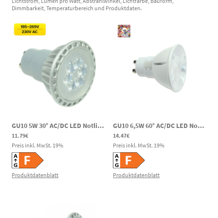
Lichtstrom, Lumen pro Watt, Abstrahlwinkel, Lichtfarbe, Bauform,
Dimmbarkeit, Temperaturbereich und Produktdaten.
GU10 5W 30° AC/DC LED Notlicht Spot PAR16 400lm 2700K 185-269VV DC 230V AC
GU10 6,5W 60° AC/DC LED Notlicht Spot CRI90 550lm 3000K 80-269V DC 220-240V AC
11.79€
14.47€
Preis inkl. MwSt.
19
%
Preis inkl. MwSt.
19
%
Produktdatenblatt
Produktdatenblatt