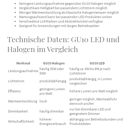
Geringere Leistungsaufnahme gegenüber GU10 Halogen möglich
Vergleichbare Helligkeit bei passendem Lichtstrom möglich
Weniger Wärmeentwicklung als klassische Halogenlampen möglich
Wartungsaufwand kann bei passenden LED-Produkten sinken
Verschiedene Lichtfarben und Abstrahlwinkel verfügbar
Geeignet für Anwendungen mit langen Betriebszeiten
Technische Daten: GU10 LED und
Halogen im Vergleich
Merkmal
GU10 Halogen
GU10 LED
häufig 35W oder
häufig ca. 4W bis 8W je nach
Leistungsaufnahme
50W
Lichtstrom
produktabhängig, in Lumen
Lichtstrom
produktabhängig
vergleichen
geringere Lumen
Effizienz
höhere Lumen pro Watt möglich
pro Watt
geringer möglich, Wärmeabfuhr
Wärmeentwicklung
hoch
dennoch prüfen
nur bei dimmbarer LED und
Dimmbarkeit
häufig dimmbar
geeignetem Dimmer
höherer
abhängig von Betriebsstunden und
Wirtschaftlichkeit
Energieverbrauch
Produktdaten