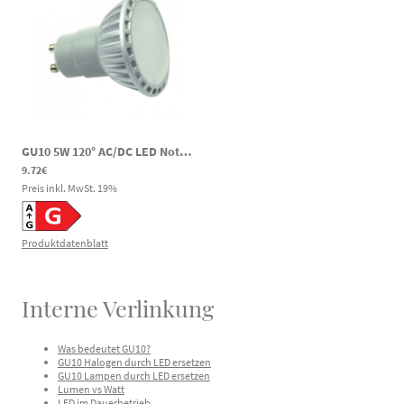
GU10 5W 120° AC/DC LED Notlicht Spot PAR16 340lm 2700K 185-269VV DC 230V AC
9.72€
Preis inkl. MwSt.
19
%
Produktdatenblatt
Interne Verlinkung
Was bedeutet GU10?
GU10 Halogen durch LED ersetzen
GU10 Lampen durch LED ersetzen
Lumen vs Watt
LED im Dauerbetrieb