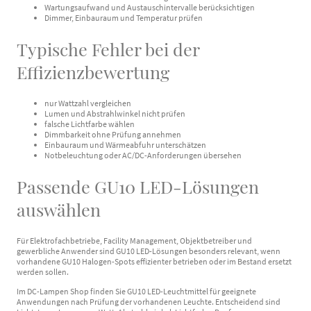
Wartungsaufwand und Austauschintervalle berücksichtigen
Dimmer, Einbauraum und Temperatur prüfen
Typische Fehler bei der
Effizienzbewertung
nur Wattzahl vergleichen
Lumen und Abstrahlwinkel nicht prüfen
falsche Lichtfarbe wählen
Dimmbarkeit ohne Prüfung annehmen
Einbauraum und Wärmeabfuhr unterschätzen
Notbeleuchtung oder AC/DC-Anforderungen übersehen
Passende GU10 LED-Lösungen
auswählen
Für Elektrofachbetriebe, Facility Management, Objektbetreiber und
gewerbliche Anwender sind GU10 LED-Lösungen besonders relevant, wenn
vorhandene GU10 Halogen-Spots effizienter betrieben oder im Bestand ersetzt
werden sollen.
Im DC-Lampen Shop finden Sie GU10 LED-Leuchtmittel für geeignete
Anwendungen nach Prüfung der vorhandenen Leuchte. Entscheidend sind