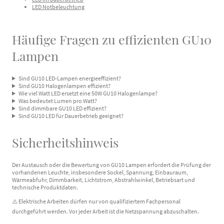
LED Notbeleuchtung
Häufige Fragen zu effizienten GU10
Lampen
Sind GU10 LED-Lampen energieeffizient?
Sind GU10 Halogenlampen effizient?
Wie viel Watt LED ersetzt eine 50W GU10 Halogenlampe?
Was bedeutet Lumen pro Watt?
Sind dimmbare GU10 LED effizient?
Sind GU10 LED für Dauerbetrieb geeignet?
Sicherheitshinweis
Der Austausch oder die Bewertung von GU10 Lampen erfordert die Prüfung der
vorhandenen Leuchte, insbesondere Sockel, Spannung, Einbauraum,
Wärmeabfuhr, Dimmbarkeit, Lichtstrom, Abstrahlwinkel, Betriebsart und
technische Produktdaten.
⚠️ Elektrische Arbeiten dürfen nur von qualifiziertem Fachpersonal
durchgeführt werden. Vor jeder Arbeit ist die Netzspannung abzuschalten.