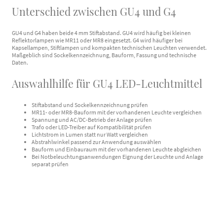
Unterschied zwischen GU4 und G4
GU4 und G4 haben beide 4 mm Stiftabstand. GU4 wird häufig bei kleinen
Reflektorlampen wie MR11 oder MR8 eingesetzt. G4 wird häufiger bei
Kapsellampen, Stiftlampen und kompakten technischen Leuchten verwendet.
Maßgeblich sind Sockelkennzeichnung, Bauform, Fassung und technische
Daten.
Auswahlhilfe für GU4 LED-Leuchtmittel
Stiftabstand und Sockelkennzeichnung prüfen
MR11- oder MR8-Bauform mit der vorhandenen Leuchte vergleichen
Spannung und AC/DC-Betrieb der Anlage prüfen
Trafo oder LED-Treiber auf Kompatibilität prüfen
Lichtstrom in Lumen statt nur Watt vergleichen
Abstrahlwinkel passend zur Anwendung auswählen
Bauform und Einbauraum mit der vorhandenen Leuchte abgleichen
Bei Notbeleuchtungsanwendungen Eignung der Leuchte und Anlage
separat prüfen