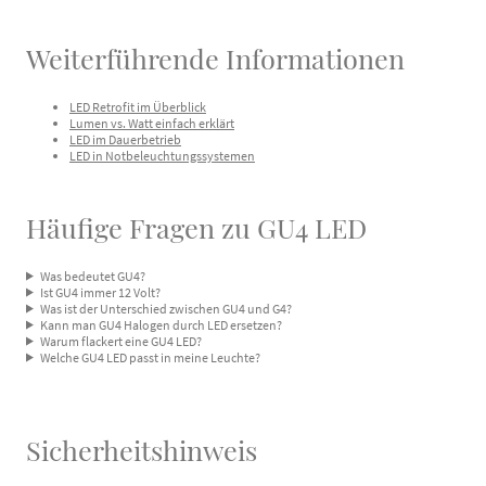
Weiterführende Informationen
LED Retrofit im Überblick
Lumen vs. Watt einfach erklärt
LED im Dauerbetrieb
LED in Notbeleuchtungssystemen
Häufige Fragen zu GU4 LED
Was bedeutet GU4?
Ist GU4 immer 12 Volt?
Was ist der Unterschied zwischen GU4 und G4?
Kann man GU4 Halogen durch LED ersetzen?
Warum flackert eine GU4 LED?
Welche GU4 LED passt in meine Leuchte?
Sicherheitshinweis