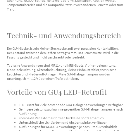
Spannung, AC/DC-Betrieb, Reflektorbauform, Lichtstrom, Abstrahlwinkel,
Temperaturbereich und die Kompatibilität zur vorhandenen Leuchte oder zum
Trafo.
Technik- und Anwendungsbereich
Der GU4-Sockel ist ein kleiner Stecksockel mit zwei parallelen Kontaktstiften.
Der Abstand zwischen den Stiften beträgt 4 mm. Das Leuchtmittel wird in die
Fassung gesteckt und nicht geschraubt oder gedreht.
Typische Anwendungen sind MR11- und MR8-Spots, Vitrinenbeleuchtung,
Möbelbeleuchtung, Akzentbeleuchtung, kleine Einbaustrahler, technische
Leuchten und Niedervolt-Anlagen. Viele GU4-Halogenlampen wurden
ursprünglich mit 12 V über einen Trafo betrieben.
Vorteile von GU4 LED-Retrofit
LED-Ersatz für viele bestehende GU4-Halogenanwendungen verfügbar
Geringere Leistungsaufnahme gegenüber GU4-Halogenlampen je nach
Ausführung
Kompakte Reflektorbauformen für kleine Spots erhältlich
Unterschiedliche Lichtfarben und Abstrahlwinkel verfügbar
Ausführungen für AC/DC-Anwendungen je nach Produkt erhältlich