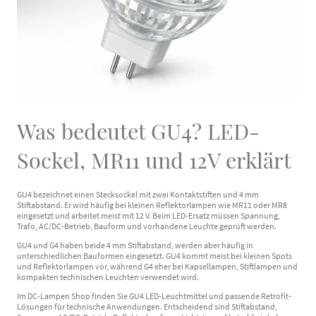
Was bedeutet GU4? LED-
Sockel, MR11 und 12V erklärt
GU4 bezeichnet einen Stecksockel mit zwei Kontaktstiften und 4 mm
Stiftabstand. Er wird häufig bei kleinen Reflektorlampen wie MR11 oder MR8
eingesetzt und arbeitet meist mit 12 V. Beim LED-Ersatz müssen Spannung,
Trafo, AC/DC-Betrieb, Bauform und vorhandene Leuchte geprüft werden.
GU4 und G4 haben beide 4 mm Stiftabstand, werden aber häufig in
unterschiedlichen Bauformen eingesetzt. GU4 kommt meist bei kleinen Spots
und Reflektorlampen vor, während G4 eher bei Kapsellampen, Stiftlampen und
kompakten technischen Leuchten verwendet wird.
Im DC-Lampen Shop finden Sie GU4 LED-Leuchtmittel und passende Retrofit-
Lösungen für technische Anwendungen. Entscheidend sind Stiftabstand,