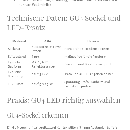
Auswahl nach Lumen, Spannung, Abstrahlwinkel und Bauform statt
nur nach Watt möglich
Technische Daten: GU4 Sockel und
LED-Ersatz
Merkmal
GU4
Hinweis
Stecksockel mit zwei
Sockelart
nicht drehen, sondern stecken
Stiften
Stiftabstand
4 mm
maßgeblich für die Passform
Typische
MR11 / MR8
Bauform und Durchmesser prüfen
Bauform
Reflektorlampe
Typische
häufig 12 V
Trafo und AC/DC-Angaben prüfen
Spannung
Spannung, Trafo, Bauform und
LED-Ersatz
häufig möglich
Lichtstrom prüfen
Praxis: GU4 LED richtig auswählen
GU4-Sockel erkennen
Ein GU4-Leuchtmittel besitzt zwei Kontaktstifte mit 4 mm Abstand. Häufig ist