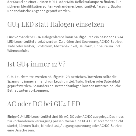
der Sockel an einer kleinen MR11- oder MR8-Reflektorlampe zu finden. Zur
sicheren Identifikation sollten vorhandenes Leuchtmittel, Fassung, Bauform
und technische Angaben geprüft werden.
GU4 LED statt Halogen einsetzen
Eine vorhandene GU4-Halogenlampe kann häufig durch ein passendes GU4
LED-Leuchtmittel ersetzt werden. Zu prüfen sind Spannung, AC/DC-Betrieb,
Trafo oder Treiber, Lichtstrom, Abstrahlwinkel, Bauform, Einbauraum und
Wärmeabfuhr.
Ist GU4 immer 12 V?
GU4-Leuchtmittel werden häufig mit 12 V betrieben. Trotzdem sollte die
Spannung immer anhand von Leuchtmittel, Trafo, Treiber oder Datenblatt
geprüft werden. Besonders bei Bestandsanlagen können unterschiedliche
Betriebsarten vorkommen.
AC oder DC bei GU4 LED
Einige GU4 LED-Leuchtmittel sind für AC, DC oder AC/DC ausgelegt. Das muss
zur vorhandenen Versorgung passen. Wenn eine GU4 LED flackert oder nicht
startet, können Trafo, Mindestlast, Ausgangsspannung oder AC/DC-Betrieb
eine Ursache sein.