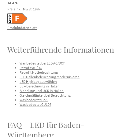
14.47€
Preis inkl. MwSt.
19
%
Produktdatenblatt
Weiterführende Informationen
Was bedeutet bei LED AC/DC?
Retrofit AC/DC
Retrofit Notbeleuchtung
LED Hallenbeleuchtung modernisieren
LED Highbay auswählen
Lux-Berechnung in Hallen
Blendung und UGR in Hallen
Gleichmäßigkeit bei Beleuchtung
Was bedeutet E27?
Was bedeutet GU10?
FAQ – LED für Baden-
Württemberg