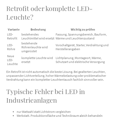
Retrofit oder komplette LED-
Leuchte?
Variante
Bedeutung
Wichtig zu prüfen
LED-
bestehendes
Fassung, Spannungsbereich, Bauform,
Retrofit
Leuchtmittel wird ersetzt
Wärme und Leuchtenzustand
bestehende
LED-
Vorschaltgerät, Starter, Verdrahtung und
Röhrenleuchte wird
Röhre
Herstellerangaben
umgerüstet
Neue
komplette Leuchte wird
Lichtplanung, Montageort, Wärme,
LED-
ersetzt
Schutzart und elektrische Versorgung
Leuchte
Ein Retrofit ist nicht automatisch die beste Lösung. Bei gealterten Leuchten,
unpassender Lichtverteilung, hoher Wärmebelastung oder problematischer
Verdrahtung kann ein kompletter Leuchtentausch fachlich sinnvoller sein.
Typische Fehler bei LED in
Industrieanlagen
nur Wattzahl statt Lichtstrom vergleichen
Werkstatt, Produktionsfläche und Technikraum gleich behandeln