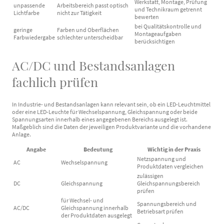
Werkstatt, Montage, Prüfung
unpassende
Arbeitsbereich passt optisch
und Technikraum getrennt
Lichtfarbe
nicht zur Tätigkeit
bewerten
bei Qualitätskontrolle und
geringe
Farben und Oberflächen
Montageaufgaben
Farbwiedergabe
schlechter unterscheidbar
berücksichtigen
AC/DC und Bestandsanlagen
fachlich prüfen
In Industrie- und Bestandsanlagen kann relevant sein, ob ein LED-Leuchtmittel
oder eine LED-Leuchte für Wechselspannung, Gleichspannung oder beide
Spannungsarten innerhalb eines angegebenen Bereichs ausgelegt ist.
Maßgeblich sind die Daten der jeweiligen Produktvariante und die vorhandene
Anlage.
Angabe
Bedeutung
Wichtig in der Praxis
Netzspannung und
AC
Wechselspannung
Produktdaten vergleichen
zulässigen
DC
Gleichspannung
Gleichspannungsbereich
prüfen
für Wechsel- und
Spannungsbereich und
AC/DC
Gleichspannung innerhalb
Betriebsart prüfen
der Produktdaten ausgelegt