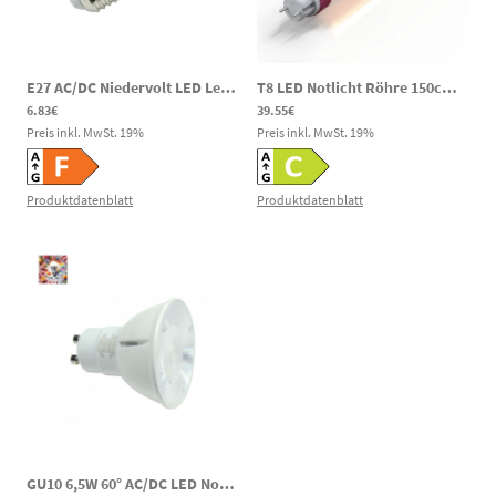
E27 AC/DC Niedervolt LED Leuchtmittel Miniglobe 4W 440m 6000K 12-60V AC / 12-60V DC Notbeleuchtung
T8 LED Notlicht Röhre 150cm AC/DC 18/20/25W 3000/4000/6000K 120–300V DC
6.83€
39.55€
Preis inkl. MwSt.
19
%
Preis inkl. MwSt.
19
%
Produktdatenblatt
Produktdatenblatt
GU10 6,5W 60° AC/DC LED Notlicht Spot CRI90 600lm 4000K 80-269V DC 220-240V AC