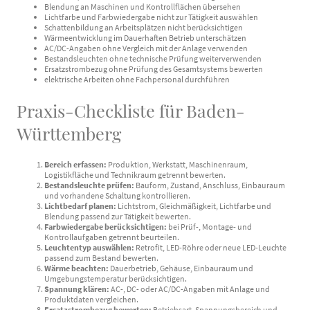
Blendung an Maschinen und Kontrollflächen übersehen
Lichtfarbe und Farbwiedergabe nicht zur Tätigkeit auswählen
Schattenbildung an Arbeitsplätzen nicht berücksichtigen
Wärmeentwicklung im Dauerhaften Betrieb unterschätzen
AC/DC-Angaben ohne Vergleich mit der Anlage verwenden
Bestandsleuchten ohne technische Prüfung weiterverwenden
Ersatzstrombezug ohne Prüfung des Gesamtsystems bewerten
elektrische Arbeiten ohne Fachpersonal durchführen
Praxis-Checkliste für Baden-
Württemberg
Bereich erfassen:
Produktion, Werkstatt, Maschinenraum,
Logistikfläche und Technikraum getrennt bewerten.
Bestandsleuchte prüfen:
Bauform, Zustand, Anschluss, Einbauraum
und vorhandene Schaltung kontrollieren.
Lichtbedarf planen:
Lichtstrom, Gleichmäßigkeit, Lichtfarbe und
Blendung passend zur Tätigkeit bewerten.
Farbwiedergabe berücksichtigen:
bei Prüf-, Montage- und
Kontrollaufgaben getrennt beurteilen.
Leuchtentyp auswählen:
Retrofit, LED-Röhre oder neue LED-Leuchte
passend zum Bestand bewerten.
Wärme beachten:
Dauerbetrieb, Gehäuse, Einbauraum und
Umgebungstemperatur berücksichtigen.
Spannung klären:
AC-, DC- oder AC/DC-Angaben mit Anlage und
Produktdaten vergleichen.
Ersatzstrombezug bewerten:
Betriebsart, Spannungsbereich und