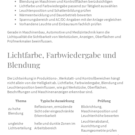
Blendung an Maschinen und Kontrollflächen berücksichtigen
Lichtfarbe und Farbwiedergabe passend zur Tätigkeit auswählen
Leuchtenposition und Schattenbildung prüfen
Wärmeentwicklung und Dauerbetrieb bewerten
Spannungsbereich und AC/DC-Angaben mit der Anlage vergleichen
Vorhandene Leuchte und Einbauraum fachlich prüfen
Gerade in Maschinenbau, Automotive und Medizintechnik kann die
Lichtqualität die Sichtbarkeit von Werkstücken, Anzeigen, Oberflächen und
Prüfmerkmalen beeinflussen.
Lichtfarbe, Farbwiedergabe und
Blendung
Die Lichtwirkung in Produktions-, Werkstatt- und Kontrollbereichen hängt
nicht allein von der Helligkeit ab. Lichtfarbe, Farbwiedergabe, Blendung und
Leuchtenposition beeinflussen, wie gut Werkstücke, Oberflächen,
Beschriftungen und Maschinenanzeigen erkennbar sind.
Thema
Typische Auswirkung
Prüfung
Reflexionen, ermüdende
Blickrichtung,
zu hohe
Sicht oder eingeschränkte
Maschinenposition und
Blendung
Erkennbarkeit
Leuchtenhöhe bewerten
Leuchtenabstand,
ungleiche
helle und dunkle Zonen im
Ausrichtung und
Lichtverteilung
Arbeitsbereich
Raumgeometrie prüfen