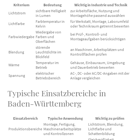
Kriterium
Bedeutung
Wichtig in Industrie und Technik
sichtbare Helligkeit
zur Arbeitsfläche, Nutzung und
Lichtstrom
in Lumen
Montagehöhe passend auswählen
Farbtemperatur in
für Werkstatt, Montage, Laborumfeld
Lichtfarbe
Kelvin
oder Technikraum getrennt bewerten
Wiedergabe von
bei Prüf-, Kontroll- und
Farbwiedergabe
Farben und
Montageaufgaben berücksichtigen
Oberflächen
störende
an Maschinen, Arbeitsplätzen und
Blendung
Leuchtdichte im
Kontrollflächen prüfen
Blickfeld
Temperatur im
Gehäuse, Einbauraum, Umgebung
Wärme
Betrieb
und Dauerbetrieb bewerten
elektrischer
AC-, DC- oder AC/DC-Angaben mit der
Spannung
Betriebsbereich
Anlage vergleichen
Typische Einsatzbereiche in
Baden-Württemberg
Einsatzbereich
Typische Anwendung
Wichtig zu prüfen
Montage, Fertigung,
Lichtstrom, Blendung,
Produktionsbereiche
Maschinenarbeitsplätze
Lichtfarbe und
und Kontrollzonen
Schattenbildung
Gleichmäßigkeit,