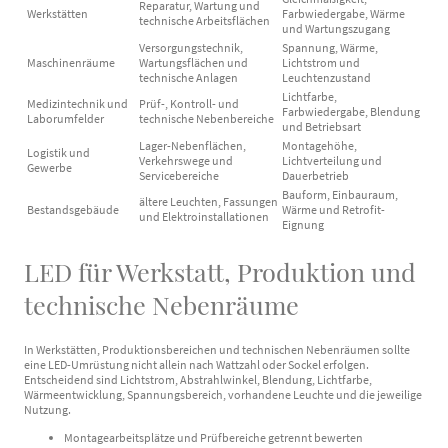
Reparatur, Wartung und
Werkstätten
Farbwiedergabe, Wärme
technische Arbeitsflächen
und Wartungszugang
Versorgungstechnik,
Spannung, Wärme,
Maschinenräume
Wartungsflächen und
Lichtstrom und
technische Anlagen
Leuchtenzustand
Lichtfarbe,
Medizintechnik und
Prüf-, Kontroll- und
Farbwiedergabe, Blendung
Laborumfelder
technische Nebenbereiche
und Betriebsart
Lager-Nebenflächen,
Montagehöhe,
Logistik und
Verkehrswege und
Lichtverteilung und
Gewerbe
Servicebereiche
Dauerbetrieb
Bauform, Einbauraum,
ältere Leuchten, Fassungen
Bestandsgebäude
Wärme und Retrofit-
und Elektroinstallationen
Eignung
LED für Werkstatt, Produktion und
technische Nebenräume
In Werkstätten, Produktionsbereichen und technischen Nebenräumen sollte
eine LED-Umrüstung nicht allein nach Wattzahl oder Sockel erfolgen.
Entscheidend sind Lichtstrom, Abstrahlwinkel, Blendung, Lichtfarbe,
Wärmeentwicklung, Spannungsbereich, vorhandene Leuchte und die jeweilige
Nutzung.
Montagearbeitsplätze und Prüfbereiche getrennt bewerten