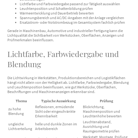
Lichtfarbe und Farbwiedergabe passend zur Tätigkeit auswählen
Leuchtenposition und Schattenbildung prüfen
Wärmeentwicklung und Dauerbetrieb bewerten
Spannungsbereich und AC/DC-Angaben mit der Anlage vergleichen
Ersatzstrom- oder Notstrombezug im Gesamtsystem fachlich prüfen
Gerade in Maschinenbau, Automotive und industrieller Fertigung kann die
Lichtqualität die Sichtbarkeit von Werkstücken, Oberflächen, Anzeigen und
Prüfmerkmalen beeinflussen.
Lichtfarbe, Farbwiedergabe und
Blendung
Die Lichtwirkung in Werkstätten, Produktionsbereichen und Logistikflächen
hängt nicht allein von der Helligkeit ab. Lichtfarbe, Farbwiedergabe, Blendung
und Leuchtenposition beeinflussen, wie gut Werkstücke, Oberflächen,
Beschriftungen und Maschinenanzeigen erkennbar sind.
Thema
Typische Auswirkung
Prüfung
Reflexionen, ermüdende
Blickrichtung,
zu hohe
Sicht oder eingeschränkte
Maschinenposition und
Blendung
Erkennbarkeit
Leuchtenhöhe bewerten
Leuchtenabstand,
ungleiche
helle und dunkle Zonen im
Ausrichtung und
Lichtverteilung
Arbeitsbereich
Raumgeometrie prüfen
Werkstatt, Montage, Prüfung