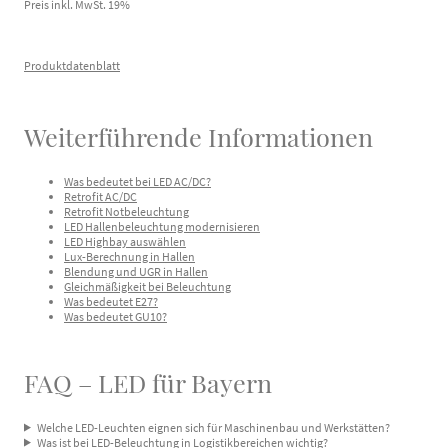
Preis inkl. MwSt.
19
%
Produktdatenblatt
Weiterführende Informationen
Was bedeutet bei LED AC/DC?
Retrofit AC/DC
Retrofit Notbeleuchtung
LED Hallenbeleuchtung modernisieren
LED Highbay auswählen
Lux-Berechnung in Hallen
Blendung und UGR in Hallen
Gleichmäßigkeit bei Beleuchtung
Was bedeutet E27?
Was bedeutet GU10?
FAQ – LED für Bayern
Welche LED-Leuchten eignen sich für Maschinenbau und Werkstätten?
Was ist bei LED-Beleuchtung in Logistikbereichen wichtig?