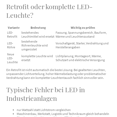
Retrofit oder komplette LED-
Leuchte?
Variante
Bedeutung
Wichtig zu prüfen
LED-
bestehendes
Fassung, Spannungsbereich, Bauform,
Retrofit
Leuchtmittel wird ersetzt
Wärme und Leuchtenzustand
bestehende
LED-
Vorschaltgerät, Starter, Verdrahtung und
Röhrenleuchte wird
Röhre
Herstellerangaben
umgerüstet
Neue
komplette Leuchte wird
Lichtplanung, Montageort, Wärme,
LED-
ersetzt
Schutzart und elektrische Versorgung
Leuchte
Ein Retrofit ist nicht automatisch die beste Lösung. Bei gealterten Leuchten,
unpassender Lichtverteilung, hoher Wärmebelastung oder problematischer
Verdrahtung kann ein kompletter Leuchtentausch fachlich sinnvoller sein.
Typische Fehler bei LED in
Industrieanlagen
nur Wattzahl statt Lichtstrom vergleichen
Maschinenbau, Werkstatt, Logistik und Technikraum gleich behandeln