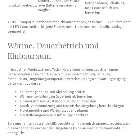
Sonderbetrieb über Ersatz-
Betriebsdauer, Schaltung
Ersatzstrombezug
oder Batterieversorgung
und Leuchte fachlich
möglich
bewerten
AC/DC-Kompatibilität bedeutet nicht automatisch, dass eine LED-Leuchte oder
ein LED-Leuchtmittel für jede Ersatzstrom-, Notstrom- oder Notlichtanlage
geeignet ist.
Wärme, Dauerbetrieb und
Einbauraum
In Industrie-, Werkstatt- und Technikbereichen können Leuchten lange
Betriebszeiten erreichen. Deshalb müssen Wärmeabfuhr, Gehäuse,
Einbauraum, Umgebungstemperatur, Verschmutzung und Wartungszugang
berücksichtigt werden.
Leuchtengehäuse und Abdeckung prüfen
Wärmeentwicklung im Dauerbetrieb bewerten
Einbauraum und Abstand zu Bauteilen beachten
Staub, Verschmutzung und technische Umgebung berücksichtigen
Montagehöhe und Wartungszugang planen
Herstellerangaben zur Einbaulage beachten
Eine mechanisch passende LED-Leuchte kann thermisch ungeeignet sein, wenn
die vorhandene Leuchte oder Umgebung keine ausreichende Wärmeabfuhr
ermöglicht.