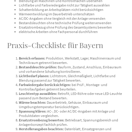
Blendung an Maschinen und Kontrollflächen übersehen
Lichtfarbe und Farbwiedergabe nicht zur Tätigkeit auswählen
Schattenbildung an Arbeitsplätzen nicht berücksichtigen
Wärmeentwicklung im Dauerbetrieb unterschätzen
AC/DC-Angaben ohne Vergleich mit der Anlage verwenden
Bestandsleuchten ohne technische Prüfung weiterverwenden
Ersatzstrombezug ohne Prüfung des Gesamtsystems bewerten
elektrische Arbeiten ohne Fachpersonal durchführen
Praxis-Checkliste für Bayern
Bereich erfassen:
Produktion, Werkstatt, Lager, Maschinenraum und
Technikraum getrennt bewerten.
Bestandsleuchte prüfen:
Bauform, Zustand, Anschluss, Einbauraum
und vorhandene Schaltung kontrollieren.
Lichtbedarf planen:
Lichtstrom, Gleichmäßigkeit, Lichtfarbe und
Blendung passend zur Tätigkeit bewerten.
Farbwiedergabe berücksichtigen:
bei Prüf-, Montage- und
Kontrollaufgaben getrennt beurteilen.
Leuchtentyp auswählen:
Retrofit, LED-Röhre oder neue LED-Leuchte
passend zum Bestand bewerten.
Wärme beachten:
Dauerbetrieb, Gehäuse, Einbauraum und
Umgebungstemperatur berücksichtigen.
Spannung klären:
AC-, DC- oder AC/DC-Angaben mit Anlage und
Produktdaten vergleichen.
Ersatzstrombezug bewerten:
Betriebsart, Spannungsbereich und
Anlagenkonzept fachlich prüfen.
Herstellerangaben beachten:
Datenblatt, Einsatzgrenzen und