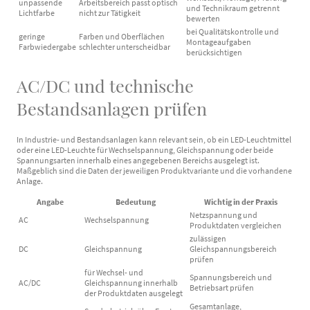
unpassende
Arbeitsbereich passt optisch
und Technikraum getrennt
Lichtfarbe
nicht zur Tätigkeit
bewerten
bei Qualitätskontrolle und
geringe
Farben und Oberflächen
Montageaufgaben
Farbwiedergabe
schlechter unterscheidbar
berücksichtigen
AC/DC und technische
Bestandsanlagen prüfen
In Industrie- und Bestandsanlagen kann relevant sein, ob ein LED-Leuchtmittel
oder eine LED-Leuchte für Wechselspannung, Gleichspannung oder beide
Spannungsarten innerhalb eines angegebenen Bereichs ausgelegt ist.
Maßgeblich sind die Daten der jeweiligen Produktvariante und die vorhandene
Anlage.
Angabe
Bedeutung
Wichtig in der Praxis
Netzspannung und
AC
Wechselspannung
Produktdaten vergleichen
zulässigen
DC
Gleichspannung
Gleichspannungsbereich
prüfen
für Wechsel- und
Spannungsbereich und
AC/DC
Gleichspannung innerhalb
Betriebsart prüfen
der Produktdaten ausgelegt
Gesamtanlage,