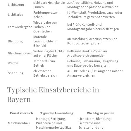
sichtbare Helligkeit in
zur Arbeitsfläche, Nutzung und
Lichtstrom
Lumen
Montagehöhe passend auswählen
Farbtemperatur in
für Werkstatt, Produktion, Lager oder
Lichtfarbe
Kelvin
Technikraum getrennt bewerten
Wiedergabe von
bei Prüf-, Kontroll- und
Farbwiedergabe
Farben und
Montageaufgaben berücksichtigen
Oberflächen
störende
an Maschinen, Arbeitsplätzen und
Blendung
Leuchtdichte im
Kontrollflächen prüfen
Blickfeld
Verteilung des Lichts
helle und dunkle Zonen im
Gleichmäßigkeit
auf einer Fläche
Arbeitsbereich vermeiden
Temperatur im
Gehäuse, Einbauraum, Umgebung
Wärme
Betrieb
und Dauerbetrieb bewerten
elektrischer
AC-, DC- oder AC/DC-Angaben mit der
Spannung
Betriebsbereich
Anlage vergleichen
Typische Einsatzbereiche in
Bayern
Einsatzbereich
Typische Anwendung
Wichtig zu prüfen
Montage, Fertigung,
Lichtstrom, Blendung,
Maschinenbau
Prüfbereiche und
Lichtfarbe und
Maschinenarbeitsplätze
Schattenbildung