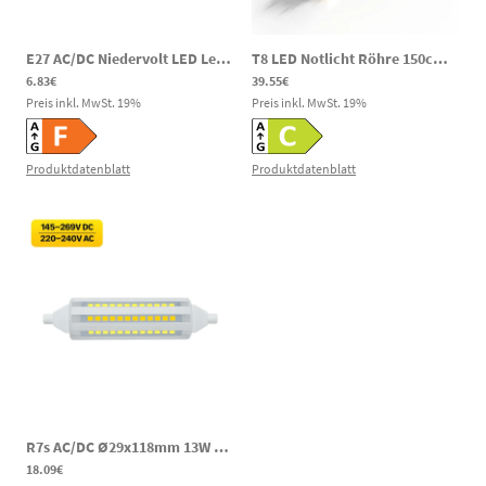
E27 AC/DC Niedervolt LED Leuchtmittel Miniglobe 4W 440m 6000K 12-60V AC / 12-60V DC Notbeleuchtung
T8 LED Notlicht Röhre 150cm AC/DC 18/20/25W 3000/4000/6000K 120–300V DC
6.83€
39.55€
Preis inkl. MwSt.
19
%
Preis inkl. MwSt.
19
%
Produktdatenblatt
Produktdatenblatt
R7s AC/DC Ø29x118mm 13W LED Notlicht Stablampe 1350lm 6400K 145-269V DC 220-240V AC
18.09€