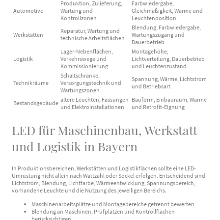
Produktion, Zulieferung,
Farbwiedergabe,
Automotive
Wartung und
Gleichmäßigkeit, Wärme und
Kontrollzonen
Leuchtenposition
Blendung, Farbwiedergabe,
Reparatur, Wartung und
Werkstätten
Wartungszugang und
technische Arbeitsflächen
Dauerbetrieb
Lager-Nebenflächen,
Montagehöhe,
Logistik
Verkehrswege und
Lichtverteilung, Dauerbetrieb
Kommissionierung
und Leuchtenzustand
Schaltschränke,
Spannung, Wärme, Lichtstrom
Technikräume
Versorgungstechnik und
und Betriebsart
Wartungszonen
ältere Leuchten, Fassungen
Bauform, Einbauraum, Wärme
Bestandsgebäude
und Elektroinstallationen
und Retrofit-Eignung
LED für Maschinenbau, Werkstatt
und Logistik in Bayern
In Produktionsbereichen, Werkstätten und Logistikflächen sollte eine LED-
Umrüstung nicht allein nach Wattzahl oder Sockel erfolgen. Entscheidend sind
Lichtstrom, Blendung, Lichtfarbe, Wärmeentwicklung, Spannungsbereich,
vorhandene Leuchte und die Nutzung des jeweiligen Bereichs.
Maschinenarbeitsplätze und Montagebereiche getrennt bewerten
Blendung an Maschinen, Prüfplätzen und Kontrollflächen
berücksichtigen