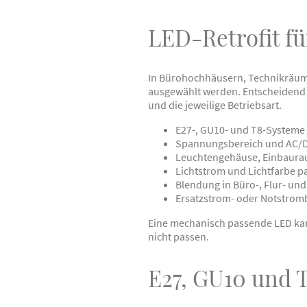
LED-Retrofit f
In Bürohochhäusern, Technikräumen,
ausgewählt werden. Entscheidend
und die jeweilige Betriebsart.
E27-, GU10- und T8-Systeme
Spannungsbereich und AC/D
Leuchtengehäuse, Einbaur
Lichtstrom und Lichtfarbe 
Blendung in Büro-, Flur- un
Ersatzstrom- oder Notstrom
Eine mechanisch passende LED kan
nicht passen.
E27, GU10 und T