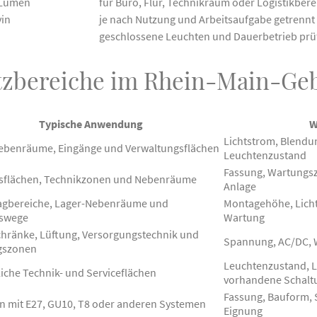
n Lumen
für Büro, Flur, Technikraum oder Logistikbe
vin
je nach Nutzung und Arbeitsaufgabe getrennt
geschlossene Leuchten und Dauerbetrieb prü
tzbereiche im Rhein-Main-Geb
Typische Anwendung
W
Lichtstrom, Blendu
Nebenräume, Eingänge und Verwaltungsflächen
Leuchtenzustand
Fassung, Wartungs
sflächen, Technikzonen und Nebenräume
Anlage
gbereiche, Lager-Nebenräume und
Montagehöhe, Licht
rswege
Wartung
chränke, Lüftung, Versorgungstechnik und
Spannung, AC/DC, 
gszonen
Leuchtenzustand, 
iche Technik- und Serviceflächen
vorhandene Schalt
Fassung, Bauform, 
n mit E27, GU10, T8 oder anderen Systemen
Eignung