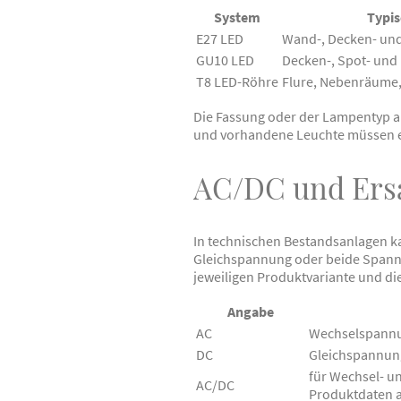
System
Typi
E27 LED
Wand-, Decken- un
GU10 LED
Decken-, Spot- und
T8 LED-Röhre
Flure, Nebenräume,
Die Fassung oder der Lampentyp a
und vorhandene Leuchte müssen e
AC/DC und Ersa
In technischen Bestandsanlagen ka
Gleichspannung oder beide Spannu
jeweiligen Produktvariante und d
Angabe
AC
Wechselspann
DC
Gleichspannun
für Wechsel- u
AC/DC
Produktdaten 