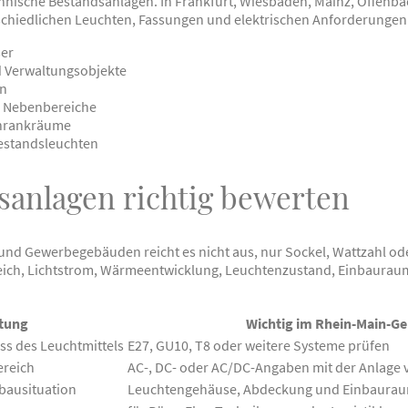
nische Bestandsanlagen. In Frankfurt, Wiesbaden, Mainz, Offenb
schiedlichen Leuchten, Fassungen und elektrischen Anforderungen
er
 Verwaltungsobjekte
en
d Nebenbereiche
chrankräume
estandsleuchten
sanlagen richtig bewerten
und Gewerbegebäuden reicht es nicht aus, nur Sockel, Wattzahl od
ch, Lichtstrom, Wärmeentwicklung, Leuchtenzustand, Einbauraum, 
tung
Wichtig im Rhein-Main-Ge
s des Leuchtmittels
E27, GU10, T8 oder weitere Systeme prüfen
ereich
AC-, DC- oder AC/DC-Angaben mit der Anlage 
bausituation
Leuchtengehäuse, Abdeckung und Einbaurau