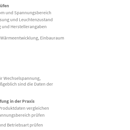
rüfen
rom und Spannungsbereich
ssung und Leuchtenzustand
ng und Herstellerangaben
rm, Wärmeentwicklung, Einbauraum
für Wechselspannung,
geblich sind die Daten der
fung in der Praxis
roduktdaten vergleichen
pannungsbereich prüfen
nd Betriebsart prüfen