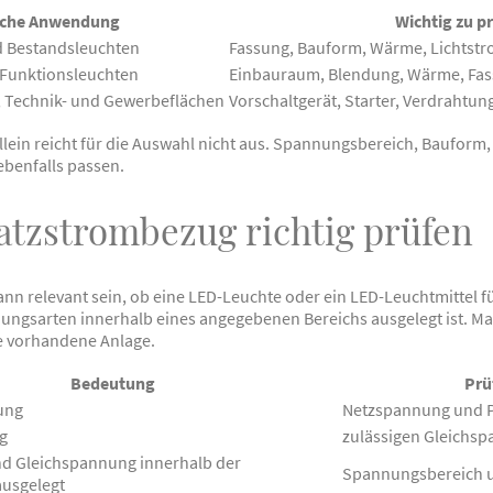
sche Anwendung
Wichtig zu p
d Bestandsleuchten
Fassung, Bauform, Wärme, Lichtst
 Funktionsleuchten
Einbauraum, Blendung, Wärme, Fa
 Technik- und Gewerbeflächen
Vorschaltgerät, Starter, Verdrahtu
llein reicht für die Auswahl nicht aus. Spannungsbereich, Baufo
benfalls passen.
tzstrombezug richtig prüfen
nn relevant sein, ob eine LED-Leuchte oder ein LED-Leuchtmittel 
ngsarten innerhalb eines angegebenen Bereichs ausgelegt ist. Maß
ie vorhandene Anlage.
Bedeutung
Prü
ung
Netzspannung und P
g
zulässigen Gleichs
nd Gleichspannung innerhalb der
Spannungsbereich u
ausgelegt