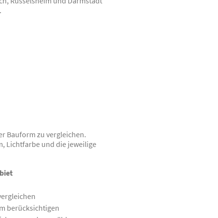
ach, Rüsselsheim und Darmstadt
.
er Bauform zu vergleichen.
Lichtfarbe und die jeweilige
biet
vergleichen
m berücksichtigen