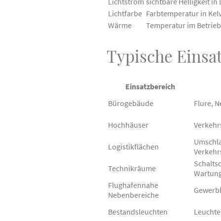
Lichtstrom
sichtbare Helligkeit i
Lichtfarbe
Farbtemperatur in Kel
Wärme
Temperatur im Betrieb
Typische Einsa
Einsatzbereich
Bürogebäude
Flure, 
Hochhäuser
Verkehr
Umschla
Logistikflächen
Verkeh
Schalts
Technikräume
Wartun
Flughafennahe
Gewerbl
Nebenbereiche
Bestandsleuchten
Leuchte