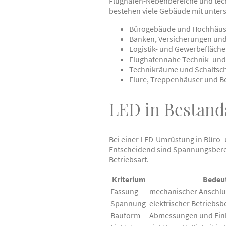
Flughafen-Nebenbereiche und tech
bestehen viele Gebäude mit unter
Bürogebäude und Hochhäus
Banken, Versicherungen und
Logistik- und Gewerbefläch
Flughafennahe Technik- un
Technikräume und Schalts
Flure, Treppenhäuser und B
LED in Bestand
Bei einer LED-Umrüstung in Büro- 
Entscheidend sind Spannungsberei
Betriebsart.
Kriterium
Bedeu
Fassung
mechanischer Anschlus
Spannung
elektrischer Betriebsb
Bauform
Abmessungen und Ein