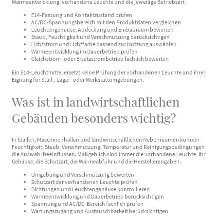
Wärmeentwicklung, vorhandene Leuchte und die jeweilige Betriebsart.
E14-Fassung und Kontaktzustand prüfen
AC/DC-Spannungsbereich mit den Produktdaten vergleichen
Leuchtengehäuse, Abdeckung und Einbauraum bewerten
Staub, Feuchtigkeit und Verschmutzung berücksichtigen
Lichtstrom und Lichtfarbe passend zur Nutzung auswählen
Wärmeentwicklung im Dauerbetrieb prüfen
Gleichstrom- oder Ersatzstrombetrieb fachlich bewerten
Ein E14-Leuchtmittel ersetzt keine Prüfung der vorhandenen Leuchte und ihrer
Eignung für Stall-, Lager- oder Werkstattumgebungen.
Was ist in landwirtschaftlichen
Gebäuden besonders wichtig?
In Ställen, Maschinenhallen und landwirtschaftlichen Nebenräumen können
Feuchtigkeit, Staub, Verschmutzung, Temperatur und Reinigungsbedingungen
die Auswahl beeinflussen. Maßgeblich sind immer die vorhandene Leuchte, ihr
Gehäuse, die Schutzart, die Wärmeabfuhr und die Herstellerangaben.
Umgebung und Verschmutzung bewerten
Schutzart der vorhandenen Leuchte prüfen
Dichtungen und Leuchtengehäuse kontrollieren
Wärmeentwicklung und Dauerbetrieb berücksichtigen
Spannung und AC/DC-Bereich fachlich prüfen
Wartungszugang und Austauschbarkeit berücksichtigen