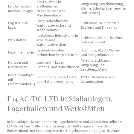
E14-Leuchten in
Umgebung, Verschmutzung,
Landwirtschaft
Stallbereichen,
Wärme, Schutzart der Leuchte
und Stallanlagen
Nebenräumen und
und Fassung
Maschinenhallen
Flure, Nebenflächen,
Logistik und
Lichtstrom, Dauerbetrieb,
Wartungsbereiche und
Lager
Bauform und Einbauraum
Technikräume
funktionale Beleuchtung in
Lichtfarbe, Wärme, Bauform
Werkstätten
Arbeits- und
und Wartbarkeit
Wartungsbereichen
Bestandsleuchten in
Spannung, AC/DC, Wärme
Maschinenhallen
technischen Betriebsflächen
und Anlagenkonzept
Fassung, Lichtstrom,
Hoflager und
Leuchten in Lager-,
Umgebung und
Nebenräume
Betriebs- und Nebenflächen
Leuchtenzustand
Bestandsanlagen
Sonderbetrieb über Ersatz-
AC/DC, Betriebsart und
mit
oder Batterieversorgung
Gesamtsystem
Ersatzstrombezug
E14 AC/DC LED in Stallanlagen,
Lagerhallen und Werkstätten
In Stallanlagen, Maschinenhallen, Lagerbereichen und Werkstätten sollte ein
E14-Retrofit nicht allein nach Fassung oder Watt ausgewählt werden.
Entscheidend sind Spannungsbereich, Umgebungsbedingungen, Bauform,