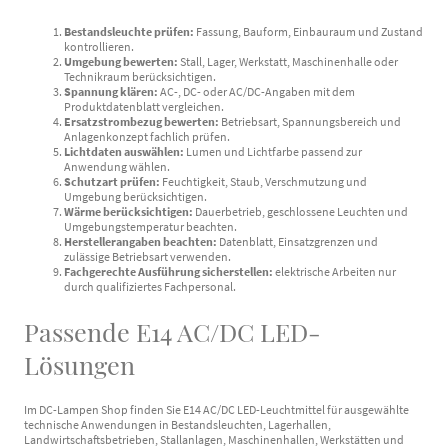
Bestandsleuchte prüfen:
Fassung, Bauform, Einbauraum und Zustand
kontrollieren.
Umgebung bewerten:
Stall, Lager, Werkstatt, Maschinenhalle oder
Technikraum berücksichtigen.
Spannung klären:
AC-, DC- oder AC/DC-Angaben mit dem
Produktdatenblatt vergleichen.
Ersatzstrombezug bewerten:
Betriebsart, Spannungsbereich und
Anlagenkonzept fachlich prüfen.
Lichtdaten auswählen:
Lumen und Lichtfarbe passend zur
Anwendung wählen.
Schutzart prüfen:
Feuchtigkeit, Staub, Verschmutzung und
Umgebung berücksichtigen.
Wärme berücksichtigen:
Dauerbetrieb, geschlossene Leuchten und
Umgebungstemperatur beachten.
Herstellerangaben beachten:
Datenblatt, Einsatzgrenzen und
zulässige Betriebsart verwenden.
Fachgerechte Ausführung sicherstellen:
elektrische Arbeiten nur
durch qualifiziertes Fachpersonal.
Passende E14 AC/DC LED-
Lösungen
Im DC-Lampen Shop finden Sie E14 AC/DC LED-Leuchtmittel für ausgewählte
technische Anwendungen in Bestandsleuchten, Lagerhallen,
Landwirtschaftsbetrieben, Stallanlagen, Maschinenhallen, Werkstätten und