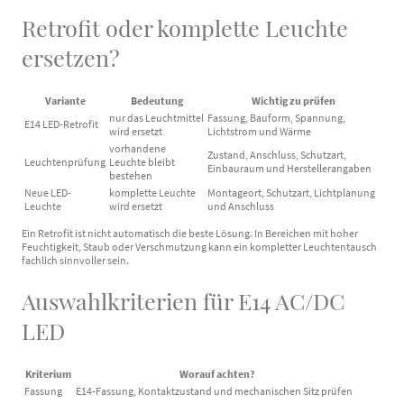
Retrofit oder komplette Leuchte
ersetzen?
Variante
Bedeutung
Wichtig zu prüfen
nur das Leuchtmittel
Fassung, Bauform, Spannung,
E14 LED-Retrofit
wird ersetzt
Lichtstrom und Wärme
vorhandene
Zustand, Anschluss, Schutzart,
Leuchtenprüfung
Leuchte bleibt
Einbauraum und Herstellerangaben
bestehen
Neue LED-
komplette Leuchte
Montageort, Schutzart, Lichtplanung
Leuchte
wird ersetzt
und Anschluss
Ein Retrofit ist nicht automatisch die beste Lösung. In Bereichen mit hoher
Feuchtigkeit, Staub oder Verschmutzung kann ein kompletter Leuchtentausch
fachlich sinnvoller sein.
Auswahlkriterien für E14 AC/DC
LED
Kriterium
Worauf achten?
Fassung
E14-Fassung, Kontaktzustand und mechanischen Sitz prüfen