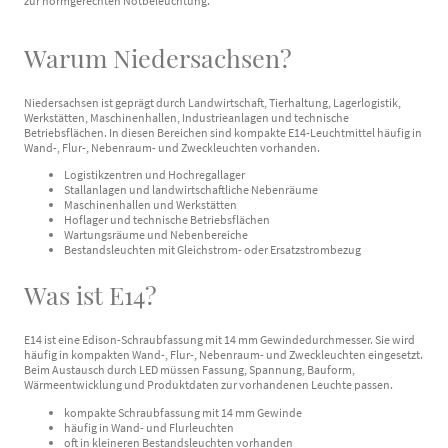
zur normgerechten Notbeleuchtung.
Warum Niedersachsen?
Niedersachsen ist geprägt durch Landwirtschaft, Tierhaltung, Lagerlogistik,
Werkstätten, Maschinenhallen, Industrieanlagen und technische
Betriebsflächen. In diesen Bereichen sind kompakte E14-Leuchtmittel häufig in
Wand-, Flur-, Nebenraum- und Zweckleuchten vorhanden.
Logistikzentren und Hochregallager
Stallanlagen und landwirtschaftliche Nebenräume
Maschinenhallen und Werkstätten
Hoflager und technische Betriebsflächen
Wartungsräume und Nebenbereiche
Bestandsleuchten mit Gleichstrom- oder Ersatzstrombezug
Was ist E14?
E14 ist eine Edison-Schraubfassung mit 14 mm Gewindedurchmesser. Sie wird
häufig in kompakten Wand-, Flur-, Nebenraum- und Zweckleuchten eingesetzt.
Beim Austausch durch LED müssen Fassung, Spannung, Bauform,
Wärmeentwicklung und Produktdaten zur vorhandenen Leuchte passen.
kompakte Schraubfassung mit 14 mm Gewinde
häufig in Wand- und Flurleuchten
oft in kleineren Bestandsleuchten vorhanden