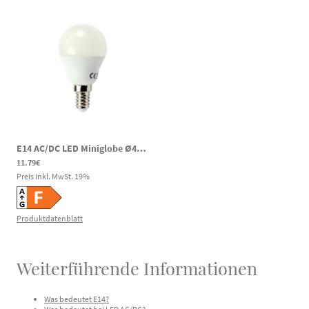
E14 AC/DC LED Miniglobe Ø45mm 3,7W 400lm 6000K 60-269V DC 85-265V AC 24h Notbeleuchtung
11.79€
Preis inkl. MwSt.
19
%
Produktdatenblatt
Weiterführende Informationen
Was bedeutet E14?