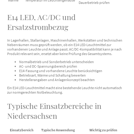
Wärme
Temperatur im Leuchtengehäuse
Dauerbetrieb prüfen
E14 LED, AC/DC und
Ersatzstrombezug
In Lagerhallen, Stallanlagen, Maschinenhallen, Werkstätten und technischen
Nebenräumen muss geprüft werden, ob ein E14 LED-Leuchtmittel zur
vorhandenen Leuchte und Anlage passt. AC/DC-Kompatibilität kann je nach
Produkt relevant sein, ersetzt aber keine Prüfung des Gesamtsystems.
Normalbetrieb und Sonderbetrieb unterscheiden
AC- und DC-Spannungsbereich prüfen
E14-Fassung und vorhandene Leuchte berücksichtigen
Betriebsart, Wärme und Schaltung bewerten
Herstellerangaben und Anlagenkonzept beachten
Ein E14 LED-Leuchtmittel macht eine bestehende Leuchte nicht automatisch
zur normgerechten Notbeleuchtung.
Typische Einsatzbereiche in
Niedersachsen
Einsatzbereich
Typische Anwendung
Wichtig zu prüfen