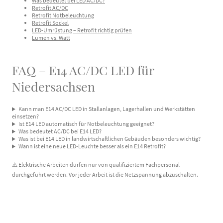
Was bedeutet bei LED AC/DC?
Retrofit AC/DC
Retrofit Notbeleuchtung
Retrofit Sockel
LED-Umrüstung – Retrofit richtig prüfen
Lumen vs. Watt
FAQ – E14 AC/DC LED für
Niedersachsen
Kann man E14 AC/DC LED in Stallanlagen, Lagerhallen und Werkstätten
einsetzen?
Ist E14 LED automatisch für Notbeleuchtung geeignet?
Was bedeutet AC/DC bei E14 LED?
Was ist bei E14 LED in landwirtschaftlichen Gebäuden besonders wichtig?
Wann ist eine neue LED-Leuchte besser als ein E14 Retrofit?
⚠️ Elektrische Arbeiten dürfen nur von qualifiziertem Fachpersonal
durchgeführt werden. Vor jeder Arbeit ist die Netzspannung abzuschalten.