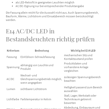
als LED-Retrofit in geeigneten Leuchten möglich
AC/DC-Eignung nur bei entsprechender Produktangabe
Die Fassung allein reicht für die Auswahl nicht aus. Auch Spannungsbereich,
Bauform, Wärme, Lichtstrom und Einsatzbereich müssen berücksichtigt
werden.
E14 AC/DC LED in
Bestandsleuchten richtig prüfen
Kriterium
Bedeutung
Wichtig bei E14 LED
mechanischen Sitz und
Fassung
E14 Edison-Schraubfassung
Kontaktzustand prüfen
Produktdaten und
abhängig von Leuchte und
Spannung
vorhandene Anlage
Produkt
vergleichen
Wechsel- und
zulässigen Spannungsbereich
AC/DC
Gleichspannungsbetrieb möglich,
beachten
wenn angegeben
Helligkeit passend zum Bereich
Lumen
sichtbarer Lichtstrom
auswählen
Stall, Lager, Werkstatt oder
Lichtfarbe
Farbtemperatur in Kelvin
Technikraum getrennt
bewerten
Abdeckung, Einbauraum und