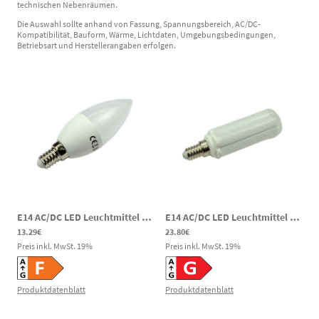
technischen Nebenräumen.
Die Auswahl sollte anhand von Fassung, Spannungsbereich, AC/DC-
Kompatibilität, Bauform, Wärme, Lichtdaten, Umgebungsbedingungen,
Betriebsart und Herstellerangaben erfolgen.
E14 AC/DC LED Leuchtmittel Kerze 4,5W 450lm 6000K 60-295V DC 85-265V AC Notbeleuchtung
E14 AC/DC LED Leuchtmittel Röhre 8W 600lm 3000K 85-269V DC 85-265V ACNotbeleuchtung
13.29€
23.80€
Preis inkl. MwSt.
19
%
Preis inkl. MwSt.
19
%
Produktdatenblatt
Produktdatenblatt