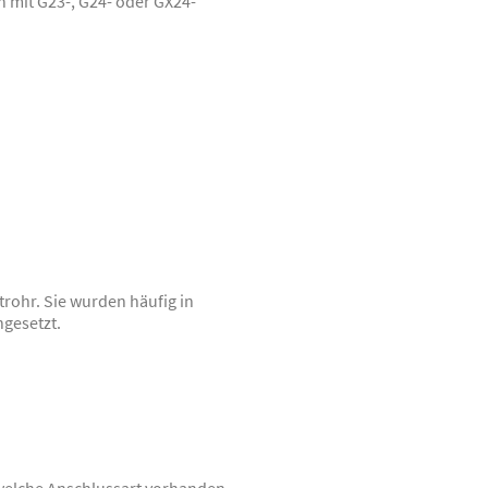
 mit G23-, G24- oder GX24-
ohr. Sie wurden häufig in
gesetzt.
 welche Anschlussart vorhanden