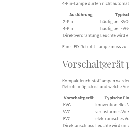
4-Pin-Lampe dürfen nicht automat
Ausführung
Typisc
2-Pin
häufig bei KV
4-Pin
häufig bei EV
Direktverdrahtung
Leuchte wird e
Eine LED-Retrofit-Lampe muss zur 
Vorschaltgerät
Kompaktleuchtstofflampen werden h
Retrofit möglich ist und welche Ans
Vorschaltgerät
Typische Ei
KVG
konventionelles 
VVG
verlustarmes Vor
EVG
elektronisches V
Direktanschluss
Leuchte wird um