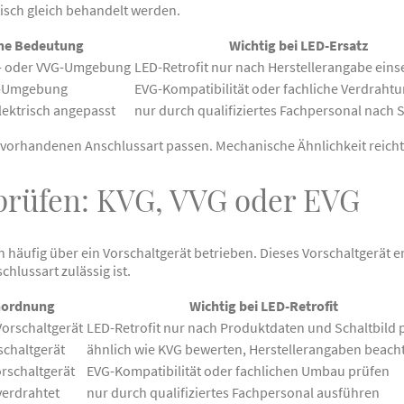
isch gleich behandelt werden.
he Bedeutung
Wichtig bei LED-Ersatz
G- oder VVG-Umgebung
LED-Retrofit nur nach Herstellerangabe eins
G-Umgebung
EVG-Kompatibilität oder fachliche Verdraht
lektrisch angepasst
nur durch qualifiziertes Fachpersonal nach S
vorhandenen Anschlussart passen. Mechanische Ähnlichkeit reicht 
 prüfen: KVG, VVG oder EVG
äufig über ein Vorschaltgerät betrieben. Dieses Vorschaltgerät en
chlussart zulässig ist.
nordnung
Wichtig bei LED-Retrofit
Vorschaltgerät
LED-Retrofit nur nach Produktdaten und Schaltbild 
schaltgerät
ähnlich wie KVG bewerten, Herstellerangaben beach
orschaltgerät
EVG-Kompatibilität oder fachlichen Umbau prüfen
verdrahtet
nur durch qualifiziertes Fachpersonal ausführen