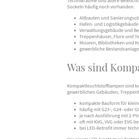
Technikräume und ältere Beleucht
Sockeln häufig noch vorhanden.
Altbauten und Sanierungsob
Hafen- und Logistikgebäude
Verwaltungsgebäude und B
Treppenhäuser, Flure und 
Museen, Bibliotheken und K
gewerbliche Bestandsanlage
Was sind Kompa
Kompaktleuchtstofflampen sind ko
gewerblichen Gebäuden, Treppenhä
kompakte Bauform für klei
häufig mit G23-, G24- oder 
je nach Ausführung mit 2-Pi
oft mit KVG, VVG oder EVG be
bei LED-Retrofit immer tech
Vor einem LED-Ersatz muss festge