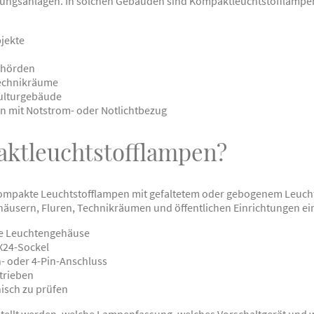
ungsanlagen. In solchen Gebäuden sind Kompaktleuchtstofflampen
jekte
ehörden
Technikräume
ulturgebäude
n mit Notstrom- oder Notlichtbezug
ktleuchtstofflampen?
mpakte Leuchtstofflampen mit gefaltetem oder gebogenem Leuchtr
usern, Fluren, Technikräumen und öffentlichen Einrichtungen ein
ne Leuchtengehäuse
GX24-Sockel
n- oder 4-Pin-Anschluss
trieben
nisch zu prüfen
stellt werden, welche Lampenfassung, welches Vorschaltgerät und