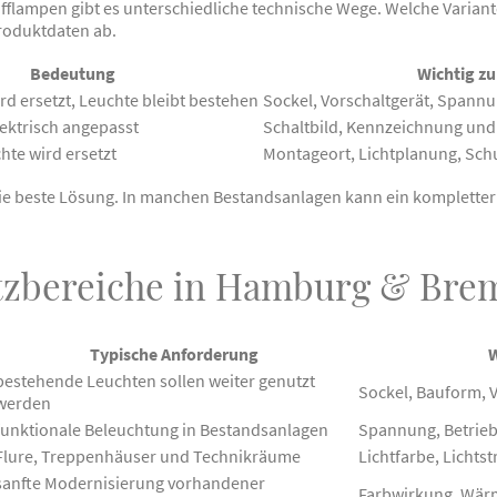
flampen gibt es unterschiedliche technische Wege. Welche Variante 
roduktdaten ab.
Bedeutung
Wichtig zu
rd ersetzt, Leuchte bleibt bestehen
Sockel, Vorschaltgerät, Spann
lektrisch angepasst
Schaltbild, Kennzeichnung und
hte wird ersetzt
Montageort, Lichtplanung, Sch
h die beste Lösung. In manchen Bestandsanlagen kann ein komplette
tzbereiche in Hamburg & Bre
Typische Anforderung
W
bestehende Leuchten sollen weiter genutzt
Sockel, Bauform, 
werden
funktionale Beleuchtung in Bestandsanlagen
Spannung, Betrieb
Flure, Treppenhäuser und Technikräume
Lichtfarbe, Licht
sanfte Modernisierung vorhandener
Farbwirkung, Wär