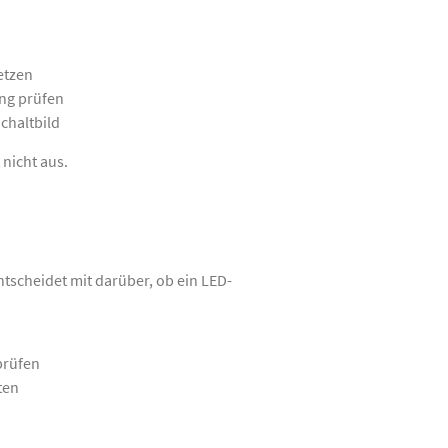
etzen
ung prüfen
chaltbild
nicht aus.
tscheidet mit darüber, ob ein LED-
prüfen
ten