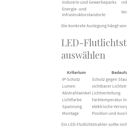
Industrie und Gewerbeparks
ro
Energie- und
te
Infrastrukturstandorte
Die konkrete Auslegung hängt von
LED-Flutlichtst
auswählen
Kriterium
Bedeut
IP-Schutz
Schutz gegen Sta
Lumen
sichtbarer Lichts
Abstrahlwinkel
Lichtverteilung
Lichtfarbe
Farbtemperatur in
Spannung
elektrische Verso
Montage
Position und Ausr
Ein LED-Flutlichtstrahler sollte n