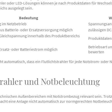
rahler oder LED-Lösungen können je nach Produktdaten für Wechs
chs ausgelegt sein.
Bedeutung
W
 im Netzbetrieb
Spannungsang
us Batterie- oder Ersatzversorgung möglich
zulässigen D
 Gleichspannung innerhalb des Produktbereichs
Produktdaten
Betriebsart u
rsatz- oder Batteriestrom möglich
bewerten
ht automatisch, dass ein Flutlichtstrahler für jede Notstrom- oder
trahler und Notbeleuchtung
 technischen Außenbereichen mit Notstrombezug relevant sein. Trot
r macht eine Anlage nicht automatisch zur normgerechten Notbeleuc