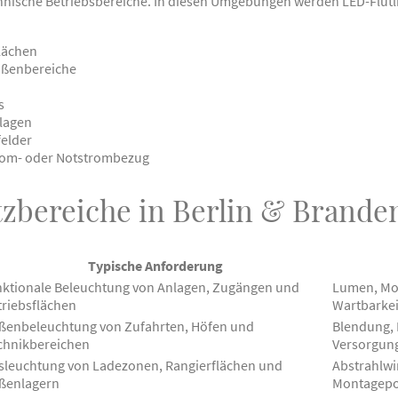
ische Betriebsbereiche. In diesen Umgebungen werden LED-Flutlic
lächen
ußenbereiche
s
lagen
elder
rom- oder Notstrombezug
tzbereiche in Berlin & Brande
Typische Anforderung
nktionale Beleuchtung von Anlagen, Zugängen und
Lumen, Mo
triebsflächen
Wartbarkei
ßenbeleuchtung von Zufahrten, Höfen und
Blendung, 
chnikbereichen
Versorgun
sleuchtung von Ladezonen, Rangierflächen und
Abstrahlwi
ßenlagern
Montagepo