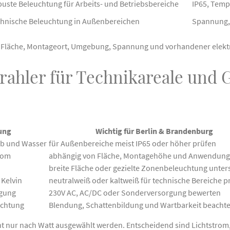
buste Beleuchtung für Arbeits- und Betriebsbereiche
IP65, Temp
chnische Beleuchtung in Außenbereichen
Spannung, 
 Fläche, Montageort, Umgebung, Spannung und vorhandener elektr
rahler für Technikareale und 
ung
Wichtig für Berlin & Brandenburg
ub und Wasser
für Außenbereiche meist IP65 oder höher prüfen
trom
abhängig von Fläche, Montagehöhe und Anwendung
breite Fläche oder gezielte Zonenbeleuchtung unte
 Kelvin
neutralweiß oder kaltweiß für technische Bereiche p
rgung
230V AC, AC/DC oder Sonderversorgung bewerten
ichtung
Blendung, Schattenbildung und Wartbarkeit beacht
icht nur nach Watt ausgewählt werden. Entscheidend sind Lichtstrom