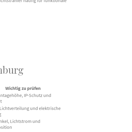
htstrahler häufig für funktionale
nburg
Wichtig zu prüfen
ntagehöhe, IP-Schutz und
t
Lichtverteilung und elektrische
g
nkel, Lichtstrom und
sition