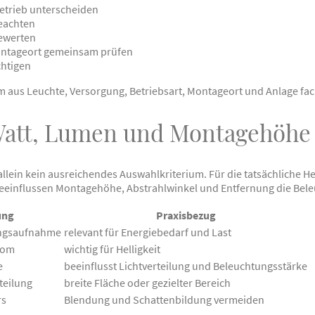
trieb unterscheiden
eachten
bewerten
ontageort gemeinsam prüfen
chtigen
 aus Leuchte, Versorgung, Betriebsart, Montageort und Anlage fac
 Watt, Lumen und Montagehöhe
 allein kein ausreichendes Auswahlkriterium. Für die tatsächliche Hel
eeinflussen Montagehöhe, Abstrahlwinkel und Entfernung die Bel
ung
Praxisbezug
ungsaufnahme
relevant für Energiebedarf und Last
trom
wichtig für Helligkeit
e
beeinflusst Lichtverteilung und Beleuchtungsstärke
rteilung
breite Fläche oder gezielter Bereich
rs
Blendung und Schattenbildung vermeiden