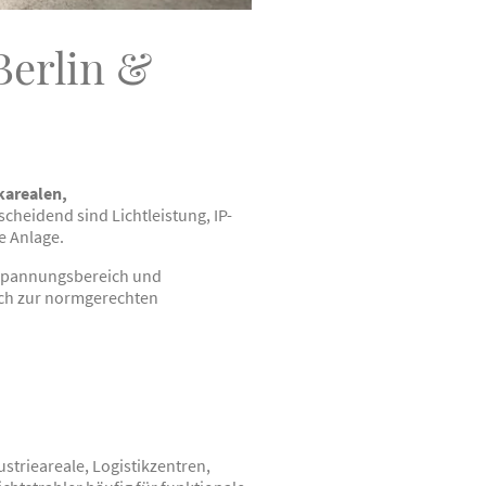
Berlin &
karealen,
cheidend sind Lichtleistung, IP-
e Anlage.
 Spannungsbereich und
isch zur normgerechten
strieareale, Logistikzentren,