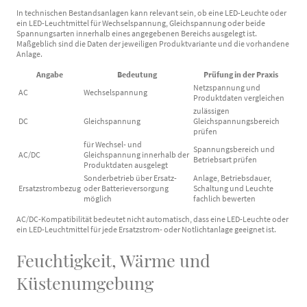
In technischen Bestandsanlagen kann relevant sein, ob eine LED-Leuchte oder
ein LED-Leuchtmittel für Wechselspannung, Gleichspannung oder beide
Spannungsarten innerhalb eines angegebenen Bereichs ausgelegt ist.
Maßgeblich sind die Daten der jeweiligen Produktvariante und die vorhandene
Anlage.
Angabe
Bedeutung
Prüfung in der Praxis
Netzspannung und
AC
Wechselspannung
Produktdaten vergleichen
zulässigen
DC
Gleichspannung
Gleichspannungsbereich
prüfen
für Wechsel- und
Spannungsbereich und
AC/DC
Gleichspannung innerhalb der
Betriebsart prüfen
Produktdaten ausgelegt
Sonderbetrieb über Ersatz-
Anlage, Betriebsdauer,
Ersatzstrombezug
oder Batterieversorgung
Schaltung und Leuchte
möglich
fachlich bewerten
AC/DC-Kompatibilität bedeutet nicht automatisch, dass eine LED-Leuchte oder
ein LED-Leuchtmittel für jede Ersatzstrom- oder Notlichtanlage geeignet ist.
Feuchtigkeit, Wärme und
Küstenumgebung