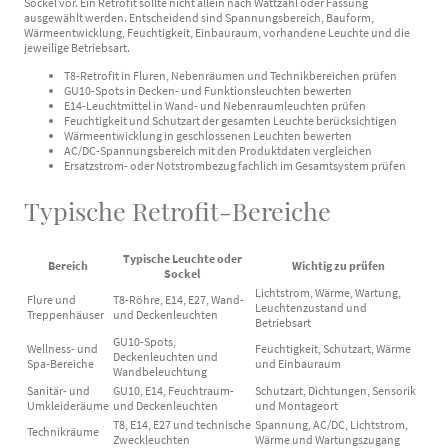
Sockel vor. Ein Retrofit sollte nicht allein nach Wattzahl oder Fassung
ausgewählt werden. Entscheidend sind Spannungsbereich, Bauform,
Wärmeentwicklung, Feuchtigkeit, Einbauraum, vorhandene Leuchte und die
jeweilige Betriebsart.
T8-Retrofit in Fluren, Nebenräumen und Technikbereichen prüfen
GU10-Spots in Decken- und Funktionsleuchten bewerten
E14-Leuchtmittel in Wand- und Nebenraumleuchten prüfen
Feuchtigkeit und Schutzart der gesamten Leuchte berücksichtigen
Wärmeentwicklung in geschlossenen Leuchten bewerten
AC/DC-Spannungsbereich mit den Produktdaten vergleichen
Ersatzstrom- oder Notstrombezug fachlich im Gesamtsystem prüfen
Typische Retrofit-Bereiche
Typische Leuchte oder
Bereich
Wichtig zu prüfen
Sockel
Lichtstrom, Wärme, Wartung,
Flure und
T8-Röhre, E14, E27, Wand-
Leuchtenzustand und
Treppenhäuser
und Deckenleuchten
Betriebsart
GU10-Spots,
Wellness- und
Feuchtigkeit, Schutzart, Wärme
Deckenleuchten und
Spa-Bereiche
und Einbauraum
Wandbeleuchtung
Sanitär- und
GU10, E14, Feuchtraum-
Schutzart, Dichtungen, Sensorik
Umkleideräume
und Deckenleuchten
und Montageort
T8, E14, E27 und technische
Spannung, AC/DC, Lichtstrom,
Technikräume
Zweckleuchten
Wärme und Wartungszugang