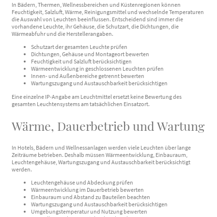
In Bädern, Thermen, Wellnessbereichen und Küstenregionen können
Feuchtigkeit, Salzluft, Wärme, Reinigungsmittel und wechselnde Temperaturen
die Auswahl von Leuchten beeinflussen. Entscheidend sind immer die
vorhandene Leuchte, ihr Gehäuse, die Schutzart, die Dichtungen, die
Wärmeabfuhr und die Herstellerangaben.
Schutzart der gesamten Leuchte prüfen
Dichtungen, Gehäuse und Montageort bewerten
Feuchtigkeit und Salzluft berücksichtigen
Wärmeentwicklung in geschlossenen Leuchten prüfen
Innen- und Außenbereiche getrennt bewerten
Wartungszugang und Austauschbarkeit berücksichtigen
Eine einzelne IP-Angabe am Leuchtmittel ersetzt keine Bewertung des
gesamten Leuchtensystems am tatsächlichen Einsatzort.
Wärme, Dauerbetrieb und Wartung
In Hotels, Bädern und Wellnessanlagen werden viele Leuchten über lange
Zeiträume betrieben. Deshalb müssen Wärmeentwicklung, Einbauraum,
Leuchtengehäuse, Wartungszugang und Austauschbarkeit berücksichtigt
werden.
Leuchtengehäuse und Abdeckung prüfen
Wärmeentwicklung im Dauerbetrieb bewerten
Einbauraum und Abstand zu Bauteilen beachten
Wartungszugang und Austauschbarkeit berücksichtigen
Umgebungstemperatur und Nutzung bewerten