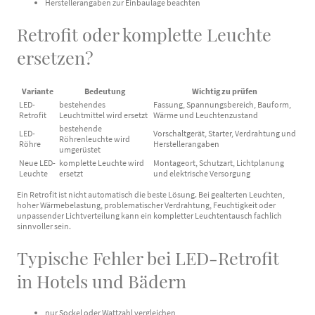
Herstellerangaben zur Einbaulage beachten
Retrofit oder komplette Leuchte
ersetzen?
Variante
Bedeutung
Wichtig zu prüfen
LED-
bestehendes
Fassung, Spannungsbereich, Bauform,
Retrofit
Leuchtmittel wird ersetzt
Wärme und Leuchtenzustand
bestehende
LED-
Vorschaltgerät, Starter, Verdrahtung und
Röhrenleuchte wird
Röhre
Herstellerangaben
umgerüstet
Neue LED-
komplette Leuchte wird
Montageort, Schutzart, Lichtplanung
Leuchte
ersetzt
und elektrische Versorgung
Ein Retrofit ist nicht automatisch die beste Lösung. Bei gealterten Leuchten,
hoher Wärmebelastung, problematischer Verdrahtung, Feuchtigkeit oder
unpassender Lichtverteilung kann ein kompletter Leuchtentausch fachlich
sinnvoller sein.
Typische Fehler bei LED-Retrofit
in Hotels und Bädern
nur Sockel oder Wattzahl vergleichen