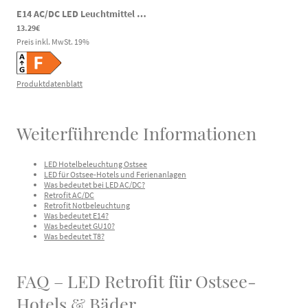
E14 AC/DC LED Leuchtmittel Kerze 4,5W 450lm 6000K 60-295V DC 85-265V AC Notbeleuchtung
13.29€
Preis inkl. MwSt.
19
%
Produktdatenblatt
Weiterführende Informationen
LED Hotelbeleuchtung Ostsee
LED für Ostsee-Hotels und Ferienanlagen
Was bedeutet bei LED AC/DC?
Retrofit AC/DC
Retrofit Notbeleuchtung
Was bedeutet E14?
Was bedeutet GU10?
Was bedeutet T8?
FAQ – LED Retrofit für Ostsee-
Hotels & Bäder