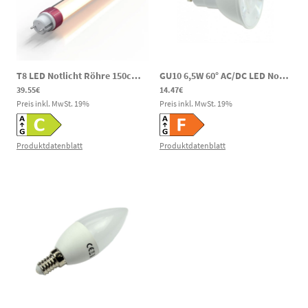
T8 LED Notlicht Röhre 150cm AC/DC 18/20/25W 3000/4000/6000K 120–300V DC
GU10 6,5W 60° AC/DC LED Notlicht Spot CRI90 600lm 4000K 80-269V DC 220-240V AC
39.55€
14.47€
Preis inkl. MwSt.
19
%
Preis inkl. MwSt.
19
%
Produktdatenblatt
Produktdatenblatt