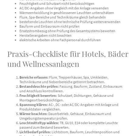
Feuchtigkeit und Schutzart nicht berücksichtigen
AC/DC-Angaben ohne Vergleich mit der Anlage verwenden
Wärmeentwicklung in geschlossenen Leuchten unterschätzen
Flure, Spa-Bereiche und Technikräume gleich behandeln
bestehende Leuchten ohne technische Prüfung weiterverwenden
Bauform und Einbauraum nicht prüfen
Ersatzstrombezug ohne Prüfung des Gesamtsystems bewerten
Herstellerangaben nicht beachten
elektrische Arbeiten ohne Fachpersonal durchführen
Praxis-Checkliste für Hotels, Bäder
und Wellnessanlagen
Bereiche erfassen:
Flure, Treppenhäuser, Spa, Umkleiden,
Technikräume und Nebenbereiche getrennt betrachten.
Bestandsleuchte prüfen:
Fassung, Bauform, Zustand, Einbauraum
und Anschluss kontrollieren.
Feuchtigkeit bewerten:
Schutzart, Dichtungen, Gehäuse und
Montageort berücksichtigen.
Spannung klären:
AC-, DC- oder AC/DC-Angaben mit Anlage und
Produktdaten vergleichen.
Wärme beachten:
Dauerbetrieb, Gehäuse, Einbauraum und
Umgebungstemperatur prüfen.
Leuchtmitteltyp wählen:
T8, GU10, E14 oder komplette Leuchte
passend zum Bestand bewerten.
Lichtbedarf prüfen:
Lichtstrom, Bauform, Leuchtenposition und