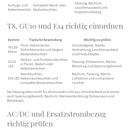
Fassung, Bauform,
Aufzugs- und
kompakte Wand- oder
Leuchtenzustand und
Nebenbereiche
Deckenleuchten
Ersatzstrombezug
T8, GU10 und E14 richtig einordnen
System
Typische Anwendung
Wichtig zu prüfen
Flure, Nebenräume,
Vorschaltgerät, Starter,
T8 LED-
Technikbereiche und längere
Verdrahtung, Leuchtenzustand
Röhre
Bestandsleuchten
und Produktdaten
Decken- und Funktionsleuchten
GU10
Fassung, Einbauraum, Wärme,
in Fluren, Bädern oder
LED
Blendung und Spannungsbereich
Nebenbereichen
Wandleuchten,
Bauform, Fassung, Wärme,
E14 LED
Nebenraumleuchten und
Lichtstrom und vorhandene
kompakte Bestandsleuchten
Leuchte
Die Fassung allein reicht für die Auswahl nicht aus. Entscheidend sind immer
auch Spannungsbereich, Bauform, Wärmeentwicklung, Einbauraum und
Betriebsart.
AC/DC und Ersatzstrombezug
richtig prüfen