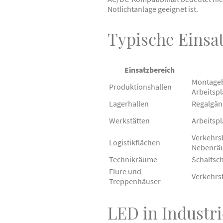
Notlichtanlage geeignet ist.
Typische Einsa
Einsatzbereich
Montageb
Produktionshallen
Arbeitspl
Lagerhallen
Regalgän
Werkstätten
Arbeitsp
Verkehrs
Logistikflächen
Nebenrä
Technikräume
Schaltsc
Flure und
Verkehrs
Treppenhäuser
LED in Industri