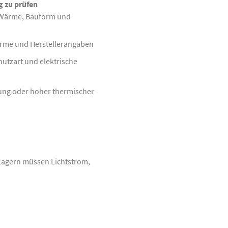
g zu prüfen
 Wärme, Bauform und
ärme und Herstellerangaben
utzart und elektrische
ilung oder hoher thermischer
 Lagern müssen Lichtstrom,