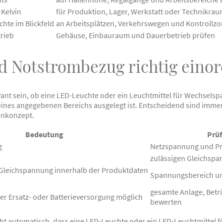
 Kelvin
für Produktion, Lager, Werkstatt oder Technikra
hte im Blickfeld
an Arbeitsplätzen, Verkehrswegen und Kontrollzo
rieb
Gehäuse, Einbauraum und Dauerbetrieb prüfen
 Notstrombezug richtig eino
evant sein, ob eine LED-Leuchte oder ein Leuchtmittel für Wechsel
ines angegebenen Bereichs ausgelegt ist. Entscheidend sind imm
nkonzept.
Bedeutung
Prüf
g
Netzspannung und Pr
zulässigen Gleichsp
 Gleichspannung innerhalb der Produktdaten
Spannungsbereich un
gesamte Anlage, Betr
r Ersatz- oder Batterieversorgung möglich
bewerten
ht automatisch, dass eine LED-Leuchte oder ein LED-Leuchtmittel f