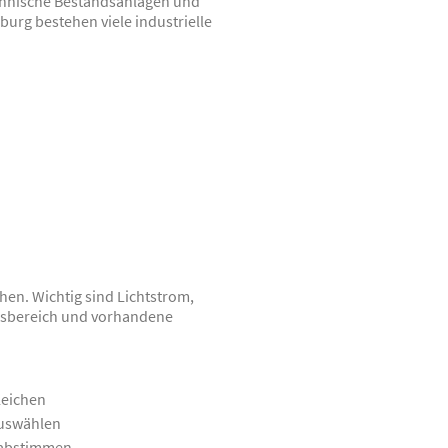
technische Bestandsanlagen und
urg bestehen viele industrielle
hen. Wichtig sind Lichtstrom,
gsbereich und vorhandene
leichen
auswählen
 abstimmen