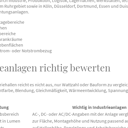
urch Industrie, Produktion, Logistik, Lagerflächen, Werkstätten, 
 Ruhrgebiet sowie in Köln, Düsseldorf, Dortmund, Essen und Duisb
htungsanlagen.
tagebereiche
chen
bereiche
chrankräume
ebenflächen
strom- oder Notstrombezug
ieanlagen richtig bewerten
iehallen reicht es nicht aus, nur Wattzahl oder Bauform zu vergleic
chtfarbe, Blendung, Gleichmäßigkeit, Wärmeentwicklung, Spannun
tung
Wichtig in Industrieanlagen
ebsbereich
AC-, DC- oder AC/DC-Angaben mit der Anlage verg
it in Lumen
zur Fläche, Montagehöhe und Nutzung passend 
hts
auf Hallenhöhe, Regalgänge und Arbeitsbereiche