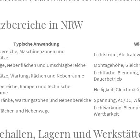
tzbereiche in NRW
Typische Anwendung
Wi
ereiche, Maschinenzonen und
Lichtstrom, Abstrahl
ätze
ge, Nebenflächen und Umschlagbereiche
Montagehöhe, Gleichm
Lichtfarbe, Blendung
lätze, Wartungsflächen und Nebenräume
Dauerbetrieb
bereiche, Rampen und technische
Helligkeit, Gleichmäß
ume
hränke, Wartungszonen und Nebenbereiche
Spannung, AC/DC, Wä
Lichtwirkung, Blendu
flächen und Nebenwege
Wartbarkeit
ehallen, Lagern und Werkstätt