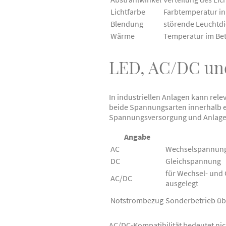
Lichtfarbe
Farbtemperatur in
Blendung
störende Leuchtdic
Wärme
Temperatur im Bet
LED, AC/DC und
In industriellen Anlagen kann rel
beide Spannungsarten innerhalb e
Spannungsversorgung und Anlage
Angabe
AC
Wechselspannun
DC
Gleichspannung
für Wechsel- und
AC/DC
ausgelegt
Notstrombezug
Sonderbetrieb übe
AC/DC-Kompatibilität bedeutet nic