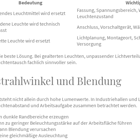
Bedeutung
Wichti
Fassung, Spannungsbereich,
endes Leuchtmittel wird ersetzt
Leuchtenzustand
dene Leuchte wird technisch
Anschluss, Vorschaltgerät, W
sst
Lichtplanung, Montageort, Sch
tte Leuchte wird ersetzt
Versorgung
 die beste Lösung. Bei gealterten Leuchten, unpassender Lichtverte
chtentausch fachlich sinnvoller sein.
strahlwinkel und Blendung
steht nicht allein durch hohe Lumenwerte. In Industriehallen und
uchtenabstand und Arbeitsaufgabe zusammen betrachtet werden.
nn dunkle Randbereiche erzeugen
nn zu geringer Beleuchtungsstärke auf der Arbeitsfläche führen
kann Blendung verursachen
keine gleichmäßige Ausleuchtung