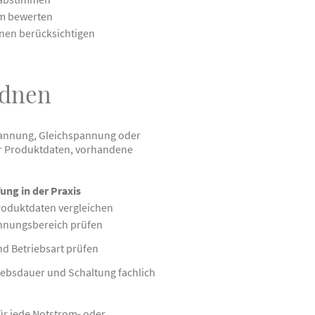
um bewerten
nen berücksichtigen
rdnen
spannung, Gleichspannung oder
er Produktdaten, vorhandene
ung in der Praxis
oduktdaten vergleichen
annungsbereich prüfen
d Betriebsart prüfen
iebsdauer und Schaltung fachlich
ür jede Notstrom- oder