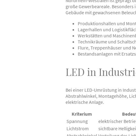
Nordrhein-Westfalen ist geprägt d
große Gewerbeareale. Besonders im
Gebäude mit gewachsenen Beleuc
Produktionshallen und Mon
Lagerhallen und Logistikflä
Werkstätten und Maschinen
Technikräume und Schalts
Flure, Treppenhäuser und N
Bestandsanlagen mit Ersatz
LED in Industr
Bei einer LED-Umrüstung in Industr
Abstrahlwinkel, Montagehöhe, Li
elektrische Anlage.
Kriterium
Bedeu
Spannung
elektrischer Betri
Lichtstrom
sichtbare Helligke
Abstrahlwinkel
Verteilung des Lic