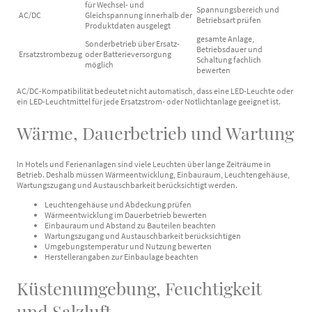
für Wechsel- und
Spannungsbereich und
AC/DC
Gleichspannung innerhalb der
Betriebsart prüfen
Produktdaten ausgelegt
gesamte Anlage,
Sonderbetrieb über Ersatz-
Betriebsdauer und
Ersatzstrombezug
oder Batterieversorgung
Schaltung fachlich
möglich
bewerten
AC/DC-Kompatibilität bedeutet nicht automatisch, dass eine LED-Leuchte oder
ein LED-Leuchtmittel für jede Ersatzstrom- oder Notlichtanlage geeignet ist.
Wärme, Dauerbetrieb und Wartung
In Hotels und Ferienanlagen sind viele Leuchten über lange Zeiträume in
Betrieb. Deshalb müssen Wärmeentwicklung, Einbauraum, Leuchtengehäuse,
Wartungszugang und Austauschbarkeit berücksichtigt werden.
Leuchtengehäuse und Abdeckung prüfen
Wärmeentwicklung im Dauerbetrieb bewerten
Einbauraum und Abstand zu Bauteilen beachten
Wartungszugang und Austauschbarkeit berücksichtigen
Umgebungstemperatur und Nutzung bewerten
Herstellerangaben zur Einbaulage beachten
Küstenumgebung, Feuchtigkeit
und Salzluft