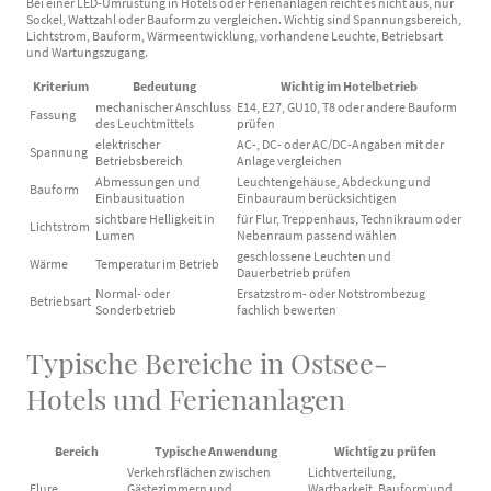
Bei einer LED-Umrüstung in Hotels oder Ferienanlagen reicht es nicht aus, nur
Sockel, Wattzahl oder Bauform zu vergleichen. Wichtig sind Spannungsbereich,
Lichtstrom, Bauform, Wärmeentwicklung, vorhandene Leuchte, Betriebsart
und Wartungszugang.
Kriterium
Bedeutung
Wichtig im Hotelbetrieb
mechanischer Anschluss
E14, E27, GU10, T8 oder andere Bauform
Fassung
des Leuchtmittels
prüfen
elektrischer
AC-, DC- oder AC/DC-Angaben mit der
Spannung
Betriebsbereich
Anlage vergleichen
Abmessungen und
Leuchtengehäuse, Abdeckung und
Bauform
Einbausituation
Einbauraum berücksichtigen
sichtbare Helligkeit in
für Flur, Treppenhaus, Technikraum oder
Lichtstrom
Lumen
Nebenraum passend wählen
geschlossene Leuchten und
Wärme
Temperatur im Betrieb
Dauerbetrieb prüfen
Normal- oder
Ersatzstrom- oder Notstrombezug
Betriebsart
Sonderbetrieb
fachlich bewerten
Typische Bereiche in Ostsee-
Hotels und Ferienanlagen
Bereich
Typische Anwendung
Wichtig zu prüfen
Verkehrsflächen zwischen
Lichtverteilung,
Flure
Gästezimmern und
Wartbarkeit, Bauform und