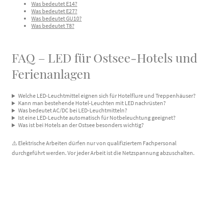
Was bedeutet E14?
Was bedeutet E27?
Was bedeutet GU10?
Was bedeutet T8?
FAQ – LED für Ostsee-Hotels und
Ferienanlagen
Welche LED-Leuchtmittel eignen sich für Hotelflure und Treppenhäuser?
Kann man bestehende Hotel-Leuchten mit LED nachrüsten?
Was bedeutet AC/DC bei LED-Leuchtmitteln?
Ist eine LED-Leuchte automatisch für Notbeleuchtung geeignet?
Was ist bei Hotels an der Ostsee besonders wichtig?
⚠️ Elektrische Arbeiten dürfen nur von qualifiziertem Fachpersonal
durchgeführt werden. Vor jeder Arbeit ist die Netzspannung abzuschalten.
© DC-Lampen 2026. Alle Rechte vorbehalten.