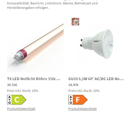
Kompatibilität, Bauform, Lichtstrom, Wärme, Betriebsart und
Herstellerangaben erfolgen.
T8 LED Notlicht Röhre 150cm AC/DC 18/20/25W 3000/4000/6000K 120–300V DC
GU10 6,5W 60° AC/DC LED Notlicht Spot CRI90 600lm 4000K 80-269V DC 220-240V AC
39.55€
14.47€
Preis inkl. MwSt.
19
%
Preis inkl. MwSt.
19
%
Produktdatenblatt
Produktdatenblatt