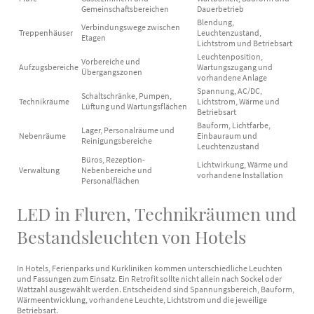
Gemeinschaftsbereichen
Dauerbetrieb
Blendung,
Verbindungswege zwischen
Treppenhäuser
Leuchtenzustand,
Etagen
Lichtstrom und Betriebsart
Leuchtenposition,
Vorbereiche und
Aufzugsbereiche
Wartungszugang und
Übergangszonen
vorhandene Anlage
Spannung, AC/DC,
Schaltschränke, Pumpen,
Technikräume
Lichtstrom, Wärme und
Lüftung und Wartungsflächen
Betriebsart
Bauform, Lichtfarbe,
Lager, Personalräume und
Nebenräume
Einbauraum und
Reinigungsbereiche
Leuchtenzustand
Büros, Rezeption-
Lichtwirkung, Wärme und
Verwaltung
Nebenbereiche und
vorhandene Installation
Personalflächen
LED in Fluren, Technikräumen und
Bestandsleuchten von Hotels
In Hotels, Ferienparks und Kurkliniken kommen unterschiedliche Leuchten
und Fassungen zum Einsatz. Ein Retrofit sollte nicht allein nach Sockel oder
Wattzahl ausgewählt werden. Entscheidend sind Spannungsbereich, Bauform,
Wärmeentwicklung, vorhandene Leuchte, Lichtstrom und die jeweilige
Betriebsart.