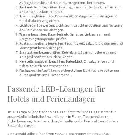
Aufzugsbereiche und Nebenräume getrennt betrachten.
Bestandsleuchte prüfen:
Fassung, Bauform, Zustand, Einbauraum
und Anschluss kontrollieren.
Spannung klären:
AC-, DC- oder AC/DC-Angaben mit Anlage und
Produktdaten vergleichen.
Lichtbedarf bewerten:
Lichtstrom, Leuchtenposition und Nutzung
des Bereichs berücksichtigen.
Wärme beachten:
Dauerbetrieb, Gehäuse, Einbauraum und
Umgebungstemperatur prüfen.
Küstenumgebung bewerten:
Feuchtigkeit, Salzluft, Dichtungen und
Montageort berücksichtigen.
Ersatzstrombezug prüfen:
Betriebsart, Spannungsbereich und
Anlagenkonzept fachlich bewerten.
Herstellerangaben beachten:
Datenblatt, Einsatzgrenzen und
zulässige Betriebsart verwenden.
Fachgerechte Ausführung sicherstellen:
Elektrische Arbeiten nur
durch qualifiziertes Fachpersonal.
Passende LED-Lösungen für
Hotels und Ferienanlagen
Im DC-Lampen Shop finden Sie LED-Leuchtmittel und LED-Leuchten für
ausgewählte technische Anwendungen in Fluren, Treppenhäusern,
Technikräumen, Nebenbereichen, Verwaltungsflächen und touristischen
Bestandsanlagen.
Die Auswahl sollte anhand von Fassung, Spannungsbereich, AC/DC-