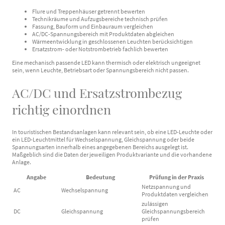
Flure und Treppenhäuser getrennt bewerten
Technikräume und Aufzugsbereiche technisch prüfen
Fassung, Bauform und Einbauraum vergleichen
AC/DC-Spannungsbereich mit Produktdaten abgleichen
Wärmeentwicklung in geschlossenen Leuchten berücksichtigen
Ersatzstrom- oder Notstrombetrieb fachlich bewerten
Eine mechanisch passende LED kann thermisch oder elektrisch ungeeignet
sein, wenn Leuchte, Betriebsart oder Spannungsbereich nicht passen.
AC/DC und Ersatzstrombezug
richtig einordnen
In touristischen Bestandsanlagen kann relevant sein, ob eine LED-Leuchte oder
ein LED-Leuchtmittel für Wechselspannung, Gleichspannung oder beide
Spannungsarten innerhalb eines angegebenen Bereichs ausgelegt ist.
Maßgeblich sind die Daten der jeweiligen Produktvariante und die vorhandene
Anlage.
Angabe
Bedeutung
Prüfung in der Praxis
Netzspannung und
AC
Wechselspannung
Produktdaten vergleichen
zulässigen
DC
Gleichspannung
Gleichspannungsbereich
prüfen