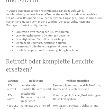
In Ostsee-Regionen können Feuchtigkeit, salzhaltige Luft, Wind,
Verschmutzung und wechselnde Temperaturen die Auswahl von Leuchten
beeinflussen. Besonders bei Außenbereichen, Eingängen, Technikflächen und
Küstennähe müssen vorhandene Leuchte, Gehäuse, Dichtungen und
Montageort berücksichtigt werden.
Schutzart der vorhandenen Leuchte prüfen
Leuchtengehäuse und Dichtungen bewerten
Feuchtigkeit und Salzluft berücksichtigen
Montageort und Wartungszugang prüfen
Innen- und Außenbereiche getrennt bewerten
Herstellerangaben zur Einsatzumgebung beachten
Retrofit oder komplette Leuchte
ersetzen?
Variante
Bedeutung
Wichtig zu prüfen
LED-
bestehendes
Fassung, Spannungsbereich, Bauform,
Retrofit
Leuchtmittel wird ersetzt
Wärme und Leuchtenzustand
bestehende
LED-
Vorschaltgerät, Starter, Verdrahtung und
Röhrenleuchte wird
Röhre
Herstellerangaben
umgerüstet
Neue LED-
komplette Leuchte wird
Montageort, Schutzart, Lichtplanung