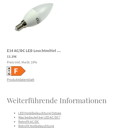
E14 AC/DC LED Leuchtmittel Kerze 4,5W 450lm 6000K 60-295V DC 85-265V AC Notbeleuchtung
13.29€
Preis inkl. MwSt.
19
%
Produktdatenblatt
Weiterführende Informationen
LED Hotelbeleuchtung Ostsee
Was bedeutet bei LED AC/DC?
Retrofit AC/DC
Retrofit Notbeleuchtung