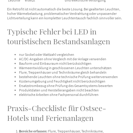
Leuchte
ersetzt
und elektrische Versorgung
Ein Retrofit ist nicht automatisch die beste Lösung. Bei gealterten Leuchten,
hoher Wärmebelastung, problematischer Verdrahtung oder unpassender
Lichtverteilung kann ein kompletter Leuchtentausch fachlich sinnvoller sein.
Typische Fehler bei LED in
touristischen Bestandsanlagen
nur Sockel oder Wattzahl vergleichen
AC/DC-Angaben ohne Vergleich mit der Anlage verwenden
Bauform und Einbauraum nicht berücksichtigen
Wärmeentwicklung in geschlossenen Leuchten unterschätzen
Flure, Treppenhäuser und Technikräume gleich behandeln
bestehende Leuchten ohne technische Prüfung weiterverwenden
Küstenumgebung und Feuchtigkeit nicht berücksichtigen
Ersatzstrombezug ohne Prüfung des Gesamtsystems bewerten
Produktdaten und Herstellerangaben nicht beachten
elektrische Arbeiten ohne Fachpersonal durchführen
Praxis-Checkliste für Ostsee-
Hotels und Ferienanlagen
Bereiche erfassen:
Flure, Treppenhäuser, Technikräume,