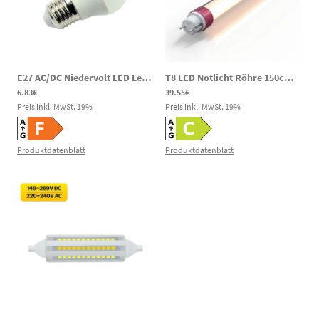
E27 AC/DC Niedervolt LED Leuchtmittel Miniglobe 4W 440m 6000K 12-60V AC / 12-60V DC Notbeleuchtung
T8 LED Notlicht Röhre 150cm AC/DC 18/20/25W 3000/4000/6000K 120–300V DC
6.83€
39.55€
Preis inkl. MwSt.
19
%
Preis inkl. MwSt.
19
%
Produktdatenblatt
Produktdatenblatt