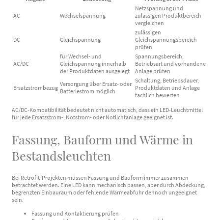
Netzspannung und
AC
Wechselspannung
zulässigen Produktbereich
vergleichen
zulässigen
DC
Gleichspannung
Gleichspannungsbereich
prüfen
für Wechsel- und
Spannungsbereich,
AC/DC
Gleichspannung innerhalb
Betriebsart und vorhandene
der Produktdaten ausgelegt
Anlage prüfen
Schaltung, Betriebsdauer,
Versorgung über Ersatz- oder
Ersatzstrombezug
Produktdaten und Anlage
Batteriestrom möglich
fachlich bewerten
AC/DC-Kompatibilität bedeutet nicht automatisch, dass ein LED-Leuchtmittel
für jede Ersatzstrom-, Notstrom- oder Notlichtanlage geeignet ist.
Fassung, Bauform und Wärme in
Bestandsleuchten
Bei Retrofit-Projekten müssen Fassung und Bauform immer zusammen
betrachtet werden. Eine LED kann mechanisch passen, aber durch Abdeckung,
begrenzten Einbauraum oder fehlende Wärmeabfuhr dennoch ungeeignet
sein.
Fassung und Kontaktierung prüfen