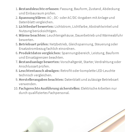
Bestandsleuchte erfassen:
Fassung, Bauform, Zustand, Abdeckung
und Einbauraum prüfen.
Spannung klären:
AC-, DC- oder AC/DC-Angaben mit Anlage und
Datenblatt vergleichen.
Lichtbedarf bewerten:
Lichtstrom, Lichtfarbe, Abstrahlwinkel und
Nutzung berücksichtigen.
Wärme beachten:
Leuchtengehäuse, Dauerbetrieb und Wärmeabfuhr
bewerten.
Betriebsart prüfen:
Netzbetrieb, Gleichspannung, Steuerung oder
Ersatzstrombezug fachlich einordnen.
Produktdaten vergleichen:
Spannungsbereich, Leistung, Bauform
und Einsatzgrenzen beachten.
Bestandsanlage bewerten:
Vorschaltgerät, Starter, Verdrahtung oder
Anschlussart prüfen.
Leuchtentausch abwägen:
Retrofit oder komplette LED-Leuchte
technisch vergleichen.
Herstellerangaben beachten:
Datenblatt und zulässige Betriebsart
verwenden.
Fachgerechte Ausführung sicherstellen:
Elektrische Arbeiten nur
durch qualifiziertes Fachpersonal.