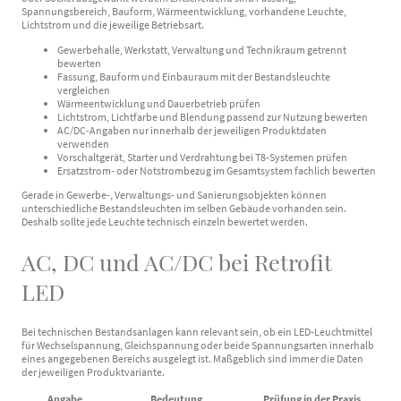
Spannungsbereich, Bauform, Wärmeentwicklung, vorhandene Leuchte,
Lichtstrom und die jeweilige Betriebsart.
Gewerbehalle, Werkstatt, Verwaltung und Technikraum getrennt
bewerten
Fassung, Bauform und Einbauraum mit der Bestandsleuchte
vergleichen
Wärmeentwicklung und Dauerbetrieb prüfen
Lichtstrom, Lichtfarbe und Blendung passend zur Nutzung bewerten
AC/DC-Angaben nur innerhalb der jeweiligen Produktdaten
verwenden
Vorschaltgerät, Starter und Verdrahtung bei T8-Systemen prüfen
Ersatzstrom- oder Notstrombezug im Gesamtsystem fachlich bewerten
Gerade in Gewerbe-, Verwaltungs- und Sanierungsobjekten können
unterschiedliche Bestandsleuchten im selben Gebäude vorhanden sein.
Deshalb sollte jede Leuchte technisch einzeln bewertet werden.
AC, DC und AC/DC bei Retrofit
LED
Bei technischen Bestandsanlagen kann relevant sein, ob ein LED-Leuchtmittel
für Wechselspannung, Gleichspannung oder beide Spannungsarten innerhalb
eines angegebenen Bereichs ausgelegt ist. Maßgeblich sind immer die Daten
der jeweiligen Produktvariante.
Angabe
Bedeutung
Prüfung in der Praxis