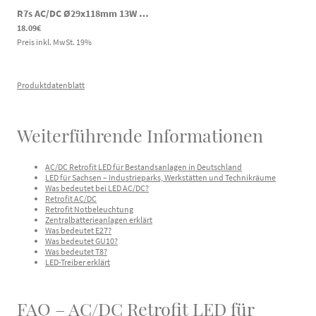
R7s AC/DC Ø29x118mm 13W LED Notlicht Stablampe 1350lm 6400K 145-269V DC 220-240V AC
18.09€
Preis inkl. MwSt.
19
%
Produktdatenblatt
Weiterführende Informationen
AC/DC Retrofit LED für Bestandsanlagen in Deutschland
LED für Sachsen – Industrieparks, Werkstätten und Technikräume
Was bedeutet bei LED AC/DC?
Retrofit AC/DC
Retrofit Notbeleuchtung
Zentralbatterieanlagen erklärt
Was bedeutet E27?
Was bedeutet GU10?
Was bedeutet T8?
LED-Treiber erklärt
FAQ – AC/DC Retrofit LED für