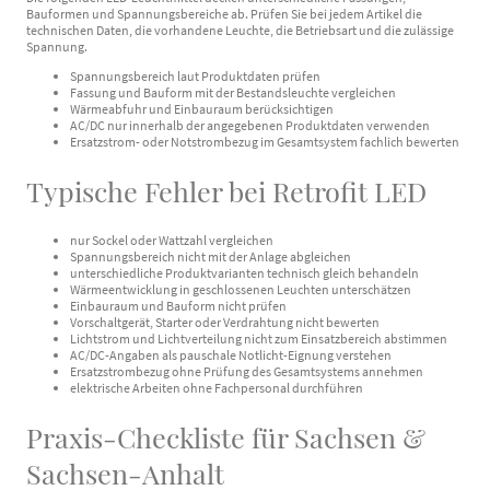
Bauformen und Spannungsbereiche ab. Prüfen Sie bei jedem Artikel die
technischen Daten, die vorhandene Leuchte, die Betriebsart und die zulässige
Spannung.
Spannungsbereich laut Produktdaten prüfen
Fassung und Bauform mit der Bestandsleuchte vergleichen
Wärmeabfuhr und Einbauraum berücksichtigen
AC/DC nur innerhalb der angegebenen Produktdaten verwenden
Ersatzstrom- oder Notstrombezug im Gesamtsystem fachlich bewerten
Typische Fehler bei Retrofit LED
nur Sockel oder Wattzahl vergleichen
Spannungsbereich nicht mit der Anlage abgleichen
unterschiedliche Produktvarianten technisch gleich behandeln
Wärmeentwicklung in geschlossenen Leuchten unterschätzen
Einbauraum und Bauform nicht prüfen
Vorschaltgerät, Starter oder Verdrahtung nicht bewerten
Lichtstrom und Lichtverteilung nicht zum Einsatzbereich abstimmen
AC/DC-Angaben als pauschale Notlicht-Eignung verstehen
Ersatzstrombezug ohne Prüfung des Gesamtsystems annehmen
elektrische Arbeiten ohne Fachpersonal durchführen
Praxis-Checkliste für Sachsen &
Sachsen-Anhalt