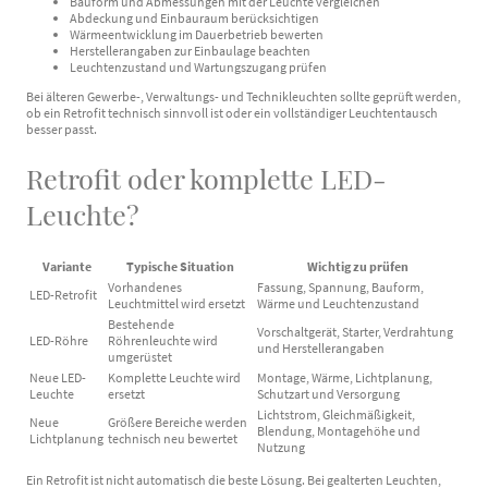
Bauform und Abmessungen mit der Leuchte vergleichen
Abdeckung und Einbauraum berücksichtigen
Wärmeentwicklung im Dauerbetrieb bewerten
Herstellerangaben zur Einbaulage beachten
Leuchtenzustand und Wartungszugang prüfen
Bei älteren Gewerbe-, Verwaltungs- und Technikleuchten sollte geprüft werden,
ob ein Retrofit technisch sinnvoll ist oder ein vollständiger Leuchtentausch
besser passt.
Retrofit oder komplette LED-
Leuchte?
Variante
Typische Situation
Wichtig zu prüfen
Vorhandenes
Fassung, Spannung, Bauform,
LED-Retrofit
Leuchtmittel wird ersetzt
Wärme und Leuchtenzustand
Bestehende
Vorschaltgerät, Starter, Verdrahtung
LED-Röhre
Röhrenleuchte wird
und Herstellerangaben
umgerüstet
Neue LED-
Komplette Leuchte wird
Montage, Wärme, Lichtplanung,
Leuchte
ersetzt
Schutzart und Versorgung
Lichtstrom, Gleichmäßigkeit,
Neue
Größere Bereiche werden
Blendung, Montagehöhe und
Lichtplanung
technisch neu bewertet
Nutzung
Ein Retrofit ist nicht automatisch die beste Lösung. Bei gealterten Leuchten,