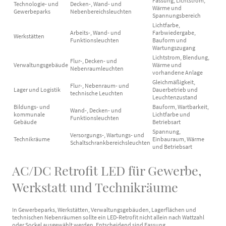
Fassung, Lichtstrom,
Technologie- und
Decken-, Wand- und
Wärme und
Gewerbeparks
Nebenbereichsleuchten
Spannungsbereich
Lichtfarbe,
Arbeits-, Wand- und
Farbwiedergabe,
Werkstätten
Funktionsleuchten
Bauform und
Wartungszugang
Lichtstrom, Blendung,
Flur-, Decken- und
Verwaltungsgebäude
Wärme und
Nebenraumleuchten
vorhandene Anlage
Gleichmäßigkeit,
Flur-, Nebenraum- und
Lager und Logistik
Dauerbetrieb und
technische Leuchten
Leuchtenzustand
Bildungs- und
Bauform, Wartbarkeit,
Wand-, Decken- und
kommunale
Lichtfarbe und
Funktionsleuchten
Gebäude
Betriebsart
Spannung,
Versorgungs-, Wartungs- und
Technikräume
Einbauraum, Wärme
Schaltschrankbereichsleuchten
und Betriebsart
AC/DC Retrofit LED für Gewerbe,
Werkstatt und Technikräume
In Gewerbeparks, Werkstätten, Verwaltungsgebäuden, Lagerflächen und
technischen Nebenräumen sollte ein LED-Retrofit nicht allein nach Wattzahl
oder Sockel ausgewählt werden. Entscheidend sind Fassung,