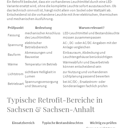
Ein Retrofit bedeutet, dass ein vorhandenes Leuchtmittel durch eine LED-
Variante ersetzt wird, ohne die komplette Leuchte sofort auszutauschen. Ob
das technisch sinnvoll ist, hängt nicht allein von Sockel oder Wattzahl ab.
Entscheidend ist die vorhandene Leuchte mit ihrer elektrischen, thermischen
und mechanischen Ausführung.
Prüfpunkt
Bedeutung
Warum relevant?
mechanischer Anschluss
LED-Leuchtmittel und Bestandsleuchte
Fassung
des Leuchtmittels
müssen zusammenpassen
elektrischer
AC-, DC- oder AC/DC-Angaben mit der
Spannung
Betriebsbereich
Anlage vergleichen
Abmessungen und
Einbauraum, Abdeckung und
Bauform
Bauweise
Leuchtengehäuse berücksichtigen
Wärmeabfuhr und Dauerbetrieb
Wärme
Temperatur im Betrieb
können entscheidend sein
sichtbare Helligkeit in
zur Nutzung und vorhandenen
Lichtstrom
Lumen
Lichtplanung passend bewerten
Spannungsversorgung
bei AC/DC-, Ersatzstrom- oder
Betriebsart
und Steuerung
Sonderanlagen fachlich prüfen
Typische Retrofit-Bereiche in
Sachsen & Sachsen-Anhalt
Einsatzbereich
Typische Bestandsleuchten
Wichtig zu prüfen