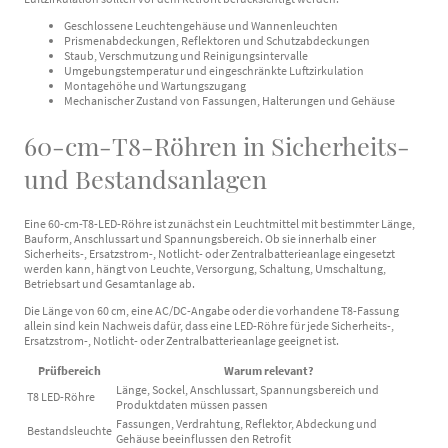
Geschlossene Leuchtengehäuse und Wannenleuchten
Prismenabdeckungen, Reflektoren und Schutzabdeckungen
Staub, Verschmutzung und Reinigungsintervalle
Umgebungstemperatur und eingeschränkte Luftzirkulation
Montagehöhe und Wartungszugang
Mechanischer Zustand von Fassungen, Halterungen und Gehäuse
60-cm-T8-Röhren in Sicherheits-
und Bestandsanlagen
Eine 60-cm-T8-LED-Röhre ist zunächst ein Leuchtmittel mit bestimmter Länge,
Bauform, Anschlussart und Spannungsbereich. Ob sie innerhalb einer
Sicherheits-, Ersatzstrom-, Notlicht- oder Zentralbatterieanlage eingesetzt
werden kann, hängt von Leuchte, Versorgung, Schaltung, Umschaltung,
Betriebsart und Gesamtanlage ab.
Die Länge von 60 cm, eine AC/DC-Angabe oder die vorhandene T8-Fassung
allein sind kein Nachweis dafür, dass eine LED-Röhre für jede Sicherheits-,
Ersatzstrom-, Notlicht- oder Zentralbatterieanlage geeignet ist.
Prüfbereich
Warum relevant?
Länge, Sockel, Anschlussart, Spannungsbereich und
T8 LED-Röhre
Produktdaten müssen passen
Fassungen, Verdrahtung, Reflektor, Abdeckung und
Bestandsleuchte
Gehäuse beeinflussen den Retrofit