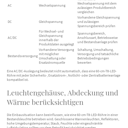
Wechselspannung mit dem
AC
Wechselspannung
zulässigen Produktbereich
vergleichen
Vorhandene Gleichspannung
DC
Gleichspannung
und zulässigen
Spannungsbereich prüfen
Für Wechsel- und
Spannungsbereich,
Gleichspannung
AC/DC
Anschlussart, Betriebsweise
innerhalb der
und Bestandsanlage prüfen
Produktdaten ausgelegt
Vorhandene Versorgung
Schaltung, Umschaltung,
mit möglicher
Versorgung und tatsächliche
Bestandsversorgung
Umschaltung oder
Betriebsbedingungen
Ersatzstromquelle
bewerten
Eine AC/DC-Auslegung bedeutet nicht automatisch, dass eine 60-cm-T8-LED-
Röhre mit jeder Sicherheits-, Ersatzstrom-, Notlicht- oder Zentralbatterieanlage
kompatibel ist.
Leuchtengehäuse, Abdeckung und
Wärme berücksichtigen
Die Einbausituation kann beeinflussen, wie eine 60-cm-T8-LED-Röhre in einer
Bestandsleuchte betrieben wird. Geschlossene Wannenleuchten, Reflektoren,
hohe Umgebungstemperatur, Staub, Feuchte oder eingeschränkte
Luftzirkulation sollten vor dem Retrofit berücksichtigt werden.