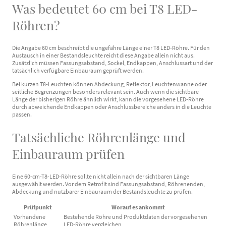
Was bedeutet 60 cm bei T8 LED-
Röhren?
Die Angabe 60 cm beschreibt die ungefähre Länge einer T8 LED-Röhre. Für den
Austausch in einer Bestandsleuchte reicht diese Angabe allein nicht aus.
Zusätzlich müssen Fassungsabstand, Sockel, Endkappen, Anschlussart und der
tatsächlich verfügbare Einbauraum geprüft werden.
Bei kurzen T8-Leuchten können Abdeckung, Reflektor, Leuchtenwanne oder
seitliche Begrenzungen besonders relevant sein. Auch wenn die sichtbare
Länge der bisherigen Röhre ähnlich wirkt, kann die vorgesehene LED-Röhre
durch abweichende Endkappen oder Anschlussbereiche anders in die Leuchte
passen.
Tatsächliche Röhrenlänge und
Einbauraum prüfen
Eine 60-cm-T8-LED-Röhre sollte nicht allein nach der sichtbaren Länge
ausgewählt werden. Vor dem Retrofit sind Fassungsabstand, Röhrenenden,
Abdeckung und nutzbarer Einbauraum der Bestandsleuchte zu prüfen.
Prüfpunkt
Worauf es ankommt
Vorhandene
Bestehende Röhre und Produktdaten der vorgesehenen
Röhrenlänge
LED-Röhre vergleichen