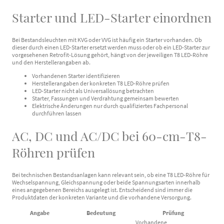
Starter und LED-Starter einordnen
Bei Bestandsleuchten mit KVG oder VVG ist häufig ein Starter vorhanden. Ob
dieser durch einen LED-Starter ersetzt werden muss oder ob ein LED-Starter zur
vorgesehenen Retrofit-Lösung gehört, hängt von der jeweiligen T8 LED-Röhre
und den Herstellerangaben ab.
Vorhandenen Starter identifizieren
Herstellerangaben der konkreten T8 LED-Röhre prüfen
LED-Starter nicht als Universallösung betrachten
Starter, Fassungen und Verdrahtung gemeinsam bewerten
Elektrische Änderungen nur durch qualifiziertes Fachpersonal
durchführen lassen
AC, DC und AC/DC bei 60-cm-T8-
Röhren prüfen
Bei technischen Bestandsanlagen kann relevant sein, ob eine T8 LED-Röhre für
Wechselspannung, Gleichspannung oder beide Spannungsarten innerhalb
eines angegebenen Bereichs ausgelegt ist. Entscheidend sind immer die
Produktdaten der konkreten Variante und die vorhandene Versorgung.
Angabe
Bedeutung
Prüfung
Vorhandene