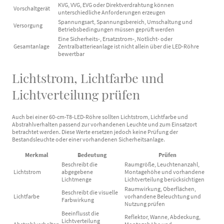
KVG, VVG, EVG oder Direktverdrahtung können
Vorschaltgerät
unterschiedliche Anforderungen erzeugen
Spannungsart, Spannungsbereich, Umschaltung und
Versorgung
Betriebsbedingungen müssen geprüft werden
Eine Sicherheits-, Ersatzstrom-, Notlicht- oder
Gesamtanlage
Zentralbatterieanlage ist nicht allein über die LED-Röhre
bewertbar
Lichtstrom, Lichtfarbe und
Lichtverteilung prüfen
Auch bei einer 60-cm-T8-LED-Röhre sollten Lichtstrom, Lichtfarbe und
Abstrahlverhalten passend zur vorhandenen Leuchte und zum Einsatzort
betrachtet werden. Diese Werte ersetzen jedoch keine Prüfung der
Bestandsleuchte oder einer vorhandenen Sicherheitsanlage.
Merkmal
Bedeutung
Prüfen
Beschreibt die
Raumgröße, Leuchtenanzahl,
Lichtstrom
abgegebene
Montagehöhe und vorhandene
Lichtmenge
Lichtverteilung berücksichtigen
Raumwirkung, Oberflächen,
Beschreibt die visuelle
Lichtfarbe
vorhandene Beleuchtung und
Farbwirkung
Nutzung prüfen
Beeinflusst die
Reflektor, Wanne, Abdeckung,
Lichtverteilung