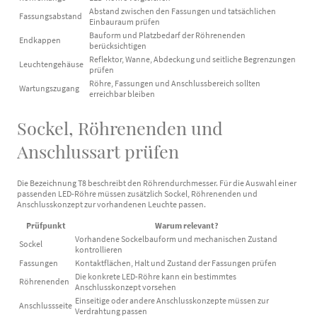
Abstand zwischen den Fassungen und tatsächlichen
Fassungsabstand
Einbauraum prüfen
Bauform und Platzbedarf der Röhrenenden
Endkappen
berücksichtigen
Reflektor, Wanne, Abdeckung und seitliche Begrenzungen
Leuchtengehäuse
prüfen
Röhre, Fassungen und Anschlussbereich sollten
Wartungszugang
erreichbar bleiben
Sockel, Röhrenenden und
Anschlussart prüfen
Die Bezeichnung T8 beschreibt den Röhrendurchmesser. Für die Auswahl einer
passenden LED-Röhre müssen zusätzlich Sockel, Röhrenenden und
Anschlusskonzept zur vorhandenen Leuchte passen.
Prüfpunkt
Warum relevant?
Vorhandene Sockelbauform und mechanischen Zustand
Sockel
kontrollieren
Fassungen
Kontaktflächen, Halt und Zustand der Fassungen prüfen
Die konkrete LED-Röhre kann ein bestimmtes
Röhrenenden
Anschlusskonzept vorsehen
Einseitige oder andere Anschlusskonzepte müssen zur
Anschlussseite
Verdrahtung passen