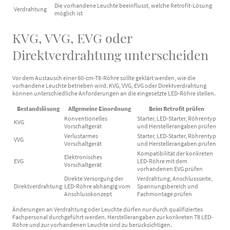
Die vorhandene Leuchte beeinflusst, welche Retrofit-Lösung
Verdrahtung
möglich ist
KVG, VVG, EVG oder
Direktverdrahtung unterscheiden
Vor dem Austausch einer 60-cm-T8-Röhre sollte geklärt werden, wie die
vorhandene Leuchte betrieben wird. KVG, VVG, EVG oder Direktverdrahtung
können unterschiedliche Anforderungen an die eingesetzte LED-Röhre stellen.
Bestandslösung
Allgemeine Einordnung
Beim Retrofit prüfen
Konventionelles
Starter, LED-Starter, Röhrentyp
KVG
Vorschaltgerät
und Herstellerangaben prüfen
Verlustarmes
Starter, LED-Starter, Röhrentyp
VVG
Vorschaltgerät
und Herstellerangaben prüfen
Kompatibilität der konkreten
Elektronisches
EVG
LED-Röhre mit dem
Vorschaltgerät
vorhandenen EVG prüfen
Direkte Versorgung der
Verdrahtung, Anschlussseite,
Direktverdrahtung
LED-Röhre abhängig vom
Spannungsbereich und
Anschlusskonzept
Fachmontage prüfen
Änderungen an Verdrahtung oder Leuchte dürfen nur durch qualifiziertes
Fachpersonal durchgeführt werden. Herstellerangaben zur konkreten T8 LED-
Röhre und zur vorhandenen Leuchte sind zu berücksichtigen.