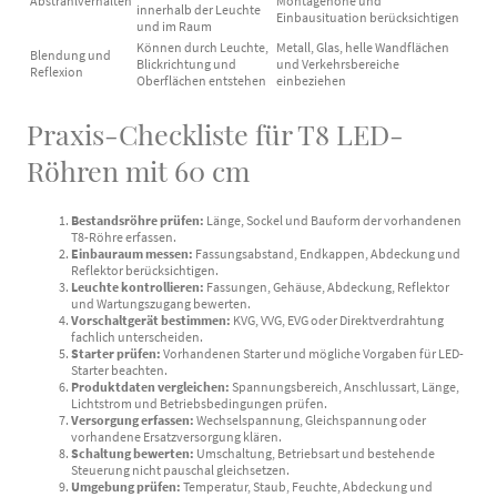
Abstrahlverhalten
Montagehöhe und
innerhalb der Leuchte
Einbausituation berücksichtigen
und im Raum
Können durch Leuchte,
Metall, Glas, helle Wandflächen
Blendung und
Blickrichtung und
und Verkehrsbereiche
Reflexion
Oberflächen entstehen
einbeziehen
Praxis-Checkliste für T8 LED-
Röhren mit 60 cm
Bestandsröhre prüfen:
Länge, Sockel und Bauform der vorhandenen
T8-Röhre erfassen.
Einbauraum messen:
Fassungsabstand, Endkappen, Abdeckung und
Reflektor berücksichtigen.
Leuchte kontrollieren:
Fassungen, Gehäuse, Abdeckung, Reflektor
und Wartungszugang bewerten.
Vorschaltgerät bestimmen:
KVG, VVG, EVG oder Direktverdrahtung
fachlich unterscheiden.
Starter prüfen:
Vorhandenen Starter und mögliche Vorgaben für LED-
Starter beachten.
Produktdaten vergleichen:
Spannungsbereich, Anschlussart, Länge,
Lichtstrom und Betriebsbedingungen prüfen.
Versorgung erfassen:
Wechselspannung, Gleichspannung oder
vorhandene Ersatzversorgung klären.
Schaltung bewerten:
Umschaltung, Betriebsart und bestehende
Steuerung nicht pauschal gleichsetzen.
Umgebung prüfen:
Temperatur, Staub, Feuchte, Abdeckung und