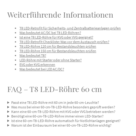
Weiterführende Informationen
T8 LED-Retrofit für Sicherheits- und Zentralbatterieanlagen prüfen
Was bedeutet AC/DC bei T8 LED-Röhren?
Ist eine T8 LED-Röhre für KVG oder VVG geeignet?
T8 LED-Retrofit Checkliste: Was vor dem Austausch prüfen?
T8 LED-Röhre 120 cm für Bestandsleuchten prüfen
T8 LED-Röhre 150 cm für Bestandsleuchten prüfen
Was bedeutet T8?
LED-Röhre mit Starter oder ohne Starter?
EVG oder KVG erkennen
Was bedeutet bei LED AC/DC?
FAQ – T8 LED-Röhre 60 cm
Passt eine T8 LED-Röhre mit 60 cm in jede 60-cm-Leuchte?
Was muss bei einer 60-cm-T8-LED-Röhre besonders geprüft werden?
Kann eine 60-cm-T8-LED-Röhre mit KVG oder VVG betrieben werden?
Benötigt eine 60-cm-T8-LED-Röhre immer einen LED-Starter?
Ist eine 60-cm-T8-LED-Röhre automatisch für Notlichtanlagen geeignet?
Warum ist der Einbauraum bei einer 60-cm-T8-LED-Röhre wichtig?