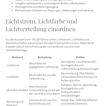
Umgebungstemperatur und eingeschränkte Luftzirkulation
Montagehöhe und Wartungszugang
Mechanischer Zustand von Fassungen, Halterungen und Gehäuse
Lichtstrom, Lichtfarbe und
Lichtverteilung einordnen
Für die Auswahl einer T8 LED-Röhre sollten Lichtstrom, Lichtfarbe und
Abstrahlverhalten passend zum Einsatzort betrachtet werden. Diese Werte
ersetzen jedoch keine Prüfung der vorhandenen Leuchte oder
Sicherheitsanlage.
Merkmal
Bedeutung
Prüfen
Raumgröße, Leuchtenanzahl,
Beschreibt die
Lichtstrom
Montagehöhe und
abgegebene Lichtmenge
Lichtverteilung berücksichtigen
Raumwirkung, Oberflächen,
Beschreibt die visuelle
Lichtfarbe
vorhandene Beleuchtung und
Farbwirkung
Nutzung prüfen
Reflektor, Wanne, Abdeckung,
Beeinflusst die
Montagehöhe und
Abstrahlverhalten
Lichtverteilung innerhalb
Einbausituation
der Leuchte und im Raum
berücksichtigen
Können durch Leuchte,
Metall, Glas, helle Wandflächen
Blendung und
Blickrichtung und
und Verkehrsbereiche
Reflexion