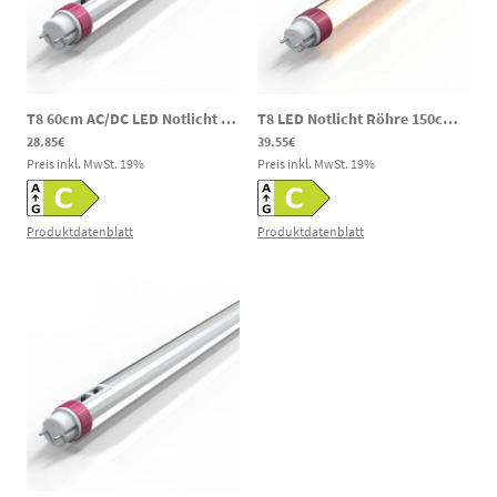
T8 60cm AC/DC LED Notlicht Röhre 60cm 6/9/12W 3000/4000/6000K 120-300V DC 85-265V AC
T8 LED Notlicht Röhre 150cm AC/DC 18/20/25W 3000/4000/6000K 120–300V DC
28.85€
39.55€
Preis inkl. MwSt.
19
%
Preis inkl. MwSt.
19
%
Produktdatenblatt
Produktdatenblatt