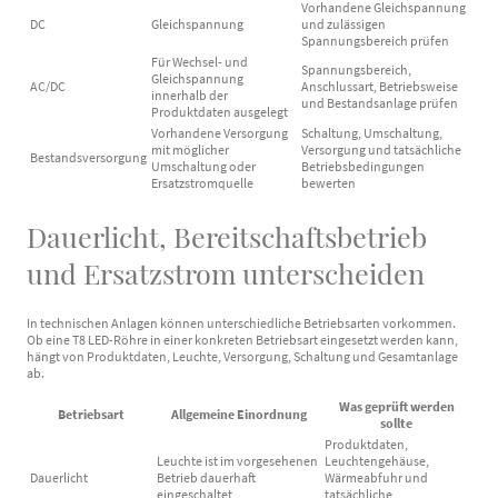
Vorhandene Gleichspannung
DC
Gleichspannung
und zulässigen
Spannungsbereich prüfen
Für Wechsel- und
Spannungsbereich,
Gleichspannung
AC/DC
Anschlussart, Betriebsweise
innerhalb der
und Bestandsanlage prüfen
Produktdaten ausgelegt
Vorhandene Versorgung
Schaltung, Umschaltung,
mit möglicher
Versorgung und tatsächliche
Bestandsversorgung
Umschaltung oder
Betriebsbedingungen
Ersatzstromquelle
bewerten
Dauerlicht, Bereitschaftsbetrieb
und Ersatzstrom unterscheiden
In technischen Anlagen können unterschiedliche Betriebsarten vorkommen.
Ob eine T8 LED-Röhre in einer konkreten Betriebsart eingesetzt werden kann,
hängt von Produktdaten, Leuchte, Versorgung, Schaltung und Gesamtanlage
ab.
Was geprüft werden
Betriebsart
Allgemeine Einordnung
sollte
Produktdaten,
Leuchte ist im vorgesehenen
Leuchtengehäuse,
Dauerlicht
Betrieb dauerhaft
Wärmeabfuhr und
eingeschaltet
tatsächliche