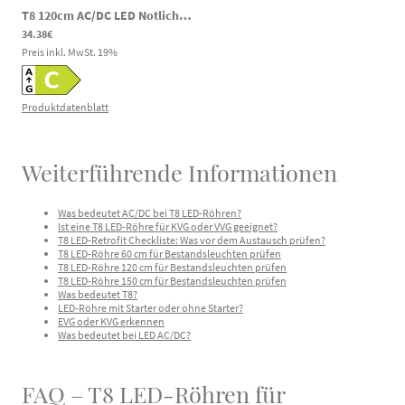
T8 120cm AC/DC LED Notlicht Röhre 18/20/25W 3000/4000/6000K 120-300V DC 85-265V AC
34.38€
Preis inkl. MwSt.
19
%
Produktdatenblatt
Weiterführende Informationen
Was bedeutet AC/DC bei T8 LED-Röhren?
Ist eine T8 LED-Röhre für KVG oder VVG geeignet?
T8 LED-Retrofit Checkliste: Was vor dem Austausch prüfen?
T8 LED-Röhre 60 cm für Bestandsleuchten prüfen
T8 LED-Röhre 120 cm für Bestandsleuchten prüfen
T8 LED-Röhre 150 cm für Bestandsleuchten prüfen
Was bedeutet T8?
LED-Röhre mit Starter oder ohne Starter?
EVG oder KVG erkennen
Was bedeutet bei LED AC/DC?
FAQ – T8 LED-Röhren für