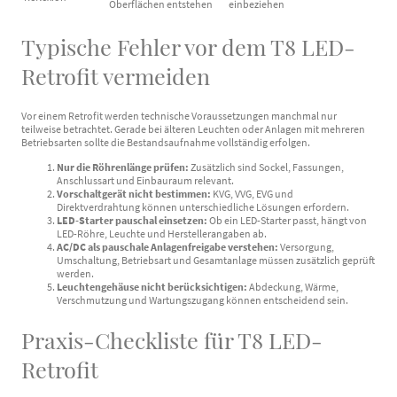
Oberflächen entstehen
einbeziehen
Typische Fehler vor dem T8 LED-
Retrofit vermeiden
Vor einem Retrofit werden technische Voraussetzungen manchmal nur
teilweise betrachtet. Gerade bei älteren Leuchten oder Anlagen mit mehreren
Betriebsarten sollte die Bestandsaufnahme vollständig erfolgen.
Nur die Röhrenlänge prüfen:
Zusätzlich sind Sockel, Fassungen,
Anschlussart und Einbauraum relevant.
Vorschaltgerät nicht bestimmen:
KVG, VVG, EVG und
Direktverdrahtung können unterschiedliche Lösungen erfordern.
LED-Starter pauschal einsetzen:
Ob ein LED-Starter passt, hängt von
LED-Röhre, Leuchte und Herstellerangaben ab.
AC/DC als pauschale Anlagenfreigabe verstehen:
Versorgung,
Umschaltung, Betriebsart und Gesamtanlage müssen zusätzlich geprüft
werden.
Leuchtengehäuse nicht berücksichtigen:
Abdeckung, Wärme,
Verschmutzung und Wartungszugang können entscheidend sein.
Praxis-Checkliste für T8 LED-
Retrofit