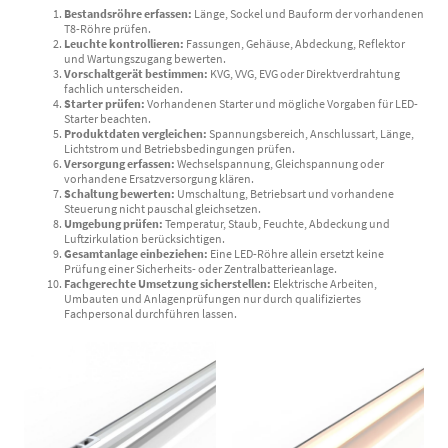
Bestandsröhre erfassen:
Länge, Sockel und Bauform der vorhandenen
T8-Röhre prüfen.
Leuchte kontrollieren:
Fassungen, Gehäuse, Abdeckung, Reflektor
und Wartungszugang bewerten.
Vorschaltgerät bestimmen:
KVG, VVG, EVG oder Direktverdrahtung
fachlich unterscheiden.
Starter prüfen:
Vorhandenen Starter und mögliche Vorgaben für LED-
Starter beachten.
Produktdaten vergleichen:
Spannungsbereich, Anschlussart, Länge,
Lichtstrom und Betriebsbedingungen prüfen.
Versorgung erfassen:
Wechselspannung, Gleichspannung oder
vorhandene Ersatzversorgung klären.
Schaltung bewerten:
Umschaltung, Betriebsart und vorhandene
Steuerung nicht pauschal gleichsetzen.
Umgebung prüfen:
Temperatur, Staub, Feuchte, Abdeckung und
Luftzirkulation berücksichtigen.
Gesamtanlage einbeziehen:
Eine LED-Röhre allein ersetzt keine
Prüfung einer Sicherheits- oder Zentralbatterieanlage.
Fachgerechte Umsetzung sicherstellen:
Elektrische Arbeiten,
Umbauten und Anlagenprüfungen nur durch qualifiziertes
Fachpersonal durchführen lassen.