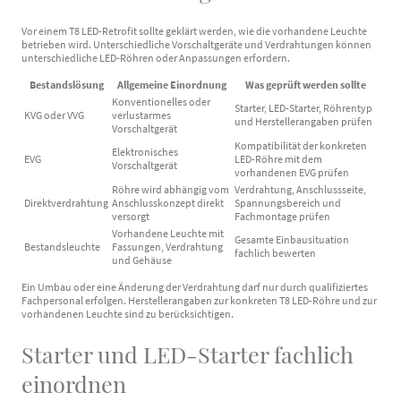
Vor einem T8 LED-Retrofit sollte geklärt werden, wie die vorhandene Leuchte
betrieben wird. Unterschiedliche Vorschaltgeräte und Verdrahtungen können
unterschiedliche LED-Röhren oder Anpassungen erfordern.
Bestandslösung
Allgemeine Einordnung
Was geprüft werden sollte
Konventionelles oder
Starter, LED-Starter, Röhrentyp
KVG oder VVG
verlustarmes
und Herstellerangaben prüfen
Vorschaltgerät
Kompatibilität der konkreten
Elektronisches
EVG
LED-Röhre mit dem
Vorschaltgerät
vorhandenen EVG prüfen
Röhre wird abhängig vom
Verdrahtung, Anschlussseite,
Direktverdrahtung
Anschlusskonzept direkt
Spannungsbereich und
versorgt
Fachmontage prüfen
Vorhandene Leuchte mit
Gesamte Einbausituation
Bestandsleuchte
Fassungen, Verdrahtung
fachlich bewerten
und Gehäuse
Ein Umbau oder eine Änderung der Verdrahtung darf nur durch qualifiziertes
Fachpersonal erfolgen. Herstellerangaben zur konkreten T8 LED-Röhre und zur
vorhandenen Leuchte sind zu berücksichtigen.
Starter und LED-Starter fachlich
einordnen