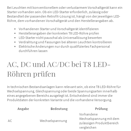
Bei Leuchten mit konventionellem oder verlustarmem Vorschaltgerät kann ein
Starter vorhanden sein. Ob ein LED-Starter erforderlich, zulässig oder
Bestandteil der passenden Retrofit-Lösung ist, hängt von der jeweiligen LED-
Röhre, dem vorhandenen Vorschaltgerät und den Herstellerangaben ab.
Vorhandenen Starter und Vorschaltgerät identifizieren
Herstellerangaben der konkreten T8 LED-Röhre prüfen
LED-Starter nicht pauschal als Universallösung bewerten
Verdrahtung und Fassungen bei älteren Leuchten kontrollieren
Elektrische Änderungen nur durch qualifiziertes Fachpersonal
durchführen lassen
AC, DC und AC/DC bei T8 LED-
Röhren prüfen
In technischen Bestandsanlagen kann relevant sein, ob eine T8 LED-Röhre für
Wechselspannung, Gleichspannung oder beide Spannungsarten innerhalb
eines angegebenen Bereichs ausgelegt ist. Entscheidend sind immer die
Produktdaten der konkreten Variante und die vorhandene Versorgung.
Angabe
Bedeutung
Prüfung
Vorhandene
Wechselspannung mit dem
AC
Wechselspannung
zulässigen Produktbereich
vergleichen