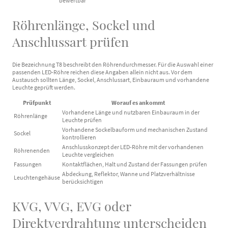
bewertbar
Röhrenlänge, Sockel und
Anschlussart prüfen
Die Bezeichnung T8 beschreibt den Röhrendurchmesser. Für die Auswahl einer
passenden LED-Röhre reichen diese Angaben allein nicht aus. Vor dem
Austausch sollten Länge, Sockel, Anschlussart, Einbauraum und vorhandene
Leuchte geprüft werden.
Prüfpunkt
Worauf es ankommt
Vorhandene Länge und nutzbaren Einbauraum in der
Röhrenlänge
Leuchte prüfen
Vorhandene Sockelbauform und mechanischen Zustand
Sockel
kontrollieren
Anschlusskonzept der LED-Röhre mit der vorhandenen
Röhrenenden
Leuchte vergleichen
Fassungen
Kontaktflächen, Halt und Zustand der Fassungen prüfen
Abdeckung, Reflektor, Wanne und Platzverhältnisse
Leuchtengehäuse
berücksichtigen
KVG, VVG, EVG oder
Direktverdrahtung unterscheiden