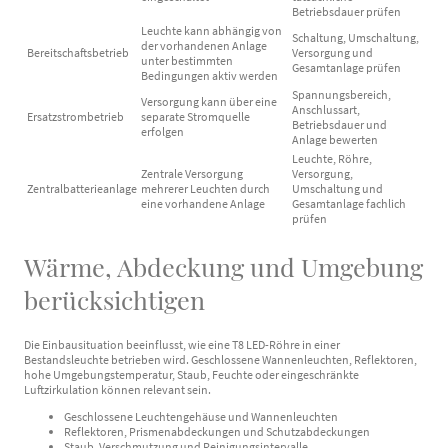
Betriebsdauer prüfen
Leuchte kann abhängig von
Schaltung, Umschaltung,
der vorhandenen Anlage
Bereitschaftsbetrieb
Versorgung und
unter bestimmten
Gesamtanlage prüfen
Bedingungen aktiv werden
Spannungsbereich,
Versorgung kann über eine
Anschlussart,
Ersatzstrombetrieb
separate Stromquelle
Betriebsdauer und
erfolgen
Anlage bewerten
Leuchte, Röhre,
Zentrale Versorgung
Versorgung,
Zentralbatterieanlage
mehrerer Leuchten durch
Umschaltung und
eine vorhandene Anlage
Gesamtanlage fachlich
prüfen
Wärme, Abdeckung und Umgebung
berücksichtigen
Die Einbausituation beeinflusst, wie eine T8 LED-Röhre in einer
Bestandsleuchte betrieben wird. Geschlossene Wannenleuchten, Reflektoren,
hohe Umgebungstemperatur, Staub, Feuchte oder eingeschränkte
Luftzirkulation können relevant sein.
Geschlossene Leuchtengehäuse und Wannenleuchten
Reflektoren, Prismenabdeckungen und Schutzabdeckungen
Staub, Verschmutzung und Reinigungsintervalle