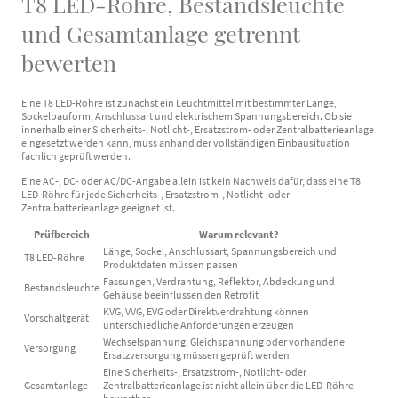
T8 LED-Röhre, Bestandsleuchte
und Gesamtanlage getrennt
bewerten
Eine T8 LED-Röhre ist zunächst ein Leuchtmittel mit bestimmter Länge,
Sockelbauform, Anschlussart und elektrischem Spannungsbereich. Ob sie
innerhalb einer Sicherheits-, Notlicht-, Ersatzstrom- oder Zentralbatterieanlage
eingesetzt werden kann, muss anhand der vollständigen Einbausituation
fachlich geprüft werden.
Eine AC-, DC- oder AC/DC-Angabe allein ist kein Nachweis dafür, dass eine T8
LED-Röhre für jede Sicherheits-, Ersatzstrom-, Notlicht- oder
Zentralbatterieanlage geeignet ist.
Prüfbereich
Warum relevant?
Länge, Sockel, Anschlussart, Spannungsbereich und
T8 LED-Röhre
Produktdaten müssen passen
Fassungen, Verdrahtung, Reflektor, Abdeckung und
Bestandsleuchte
Gehäuse beeinflussen den Retrofit
KVG, VVG, EVG oder Direktverdrahtung können
Vorschaltgerät
unterschiedliche Anforderungen erzeugen
Wechselspannung, Gleichspannung oder vorhandene
Versorgung
Ersatzversorgung müssen geprüft werden
Eine Sicherheits-, Ersatzstrom-, Notlicht- oder
Gesamtanlage
Zentralbatterieanlage ist nicht allein über die LED-Röhre