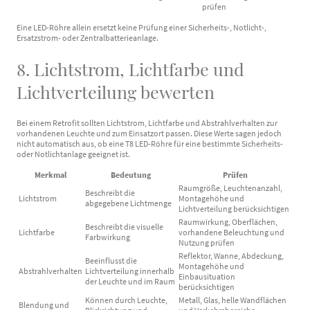
prüfen
Eine LED-Röhre allein ersetzt keine Prüfung einer Sicherheits-, Notlicht-,
Ersatzstrom- oder Zentralbatterieanlage.
8. Lichtstrom, Lichtfarbe und
Lichtverteilung bewerten
Bei einem Retrofit sollten Lichtstrom, Lichtfarbe und Abstrahlverhalten zur
vorhandenen Leuchte und zum Einsatzort passen. Diese Werte sagen jedoch
nicht automatisch aus, ob eine T8 LED-Röhre für eine bestimmte Sicherheits-
oder Notlichtanlage geeignet ist.
Merkmal
Bedeutung
Prüfen
Raumgröße, Leuchtenanzahl,
Beschreibt die
Lichtstrom
Montagehöhe und
abgegebene Lichtmenge
Lichtverteilung berücksichtigen
Raumwirkung, Oberflächen,
Beschreibt die visuelle
Lichtfarbe
vorhandene Beleuchtung und
Farbwirkung
Nutzung prüfen
Reflektor, Wanne, Abdeckung,
Beeinflusst die
Montagehöhe und
Abstrahlverhalten
Lichtverteilung innerhalb
Einbausituation
der Leuchte und im Raum
berücksichtigen
Können durch Leuchte,
Metall, Glas, helle Wandflächen
Blendung und