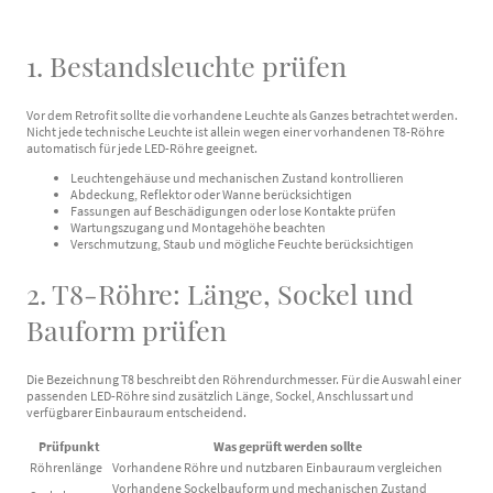
1. Bestandsleuchte prüfen
Vor dem Retrofit sollte die vorhandene Leuchte als Ganzes betrachtet werden.
Nicht jede technische Leuchte ist allein wegen einer vorhandenen T8-Röhre
automatisch für jede LED-Röhre geeignet.
Leuchtengehäuse und mechanischen Zustand kontrollieren
Abdeckung, Reflektor oder Wanne berücksichtigen
Fassungen auf Beschädigungen oder lose Kontakte prüfen
Wartungszugang und Montagehöhe beachten
Verschmutzung, Staub und mögliche Feuchte berücksichtigen
2. T8-Röhre: Länge, Sockel und
Bauform prüfen
Die Bezeichnung T8 beschreibt den Röhrendurchmesser. Für die Auswahl einer
passenden LED-Röhre sind zusätzlich Länge, Sockel, Anschlussart und
verfügbarer Einbauraum entscheidend.
Prüfpunkt
Was geprüft werden sollte
Röhrenlänge
Vorhandene Röhre und nutzbaren Einbauraum vergleichen
Vorhandene Sockelbauform und mechanischen Zustand