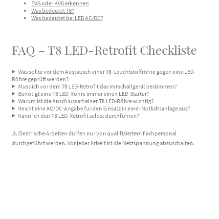
EVG oder KVG erkennen
Was bedeutet T8?
Was bedeutet bei LED AC/DC?
FAQ – T8 LED-Retrofit Checkliste
Was sollte vor dem Austausch einer T8-Leuchtstoffröhre gegen eine LED-
Röhre geprüft werden?
Muss ich vor dem T8 LED-Retrofit das Vorschaltgerät bestimmen?
Benötigt eine T8 LED-Röhre immer einen LED-Starter?
Warum ist die Anschlussart einer T8 LED-Röhre wichtig?
Reicht eine AC/DC-Angabe für den Einsatz in einer Notlichtanlage aus?
Kann ich den T8 LED-Retrofit selbst durchführen?
⚠️ Elektrische Arbeiten dürfen nur von qualifiziertem Fachpersonal
durchgeführt werden. Vor jeder Arbeit ist die Netzspannung abzuschalten.
© DC-Lampen 2026. Alle Rechte vorbehalten.