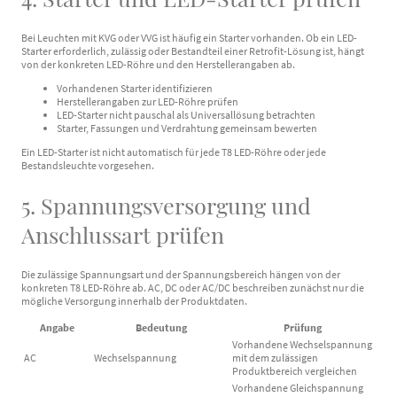
Bei Leuchten mit KVG oder VVG ist häufig ein Starter vorhanden. Ob ein LED-
Starter erforderlich, zulässig oder Bestandteil einer Retrofit-Lösung ist, hängt
von der konkreten LED-Röhre und den Herstellerangaben ab.
Vorhandenen Starter identifizieren
Herstellerangaben zur LED-Röhre prüfen
LED-Starter nicht pauschal als Universallösung betrachten
Starter, Fassungen und Verdrahtung gemeinsam bewerten
Ein LED-Starter ist nicht automatisch für jede T8 LED-Röhre oder jede
Bestandsleuchte vorgesehen.
5. Spannungsversorgung und
Anschlussart prüfen
Die zulässige Spannungsart und der Spannungsbereich hängen von der
konkreten T8 LED-Röhre ab. AC, DC oder AC/DC beschreiben zunächst nur die
mögliche Versorgung innerhalb der Produktdaten.
Angabe
Bedeutung
Prüfung
Vorhandene Wechselspannung
AC
Wechselspannung
mit dem zulässigen
Produktbereich vergleichen
Vorhandene Gleichspannung