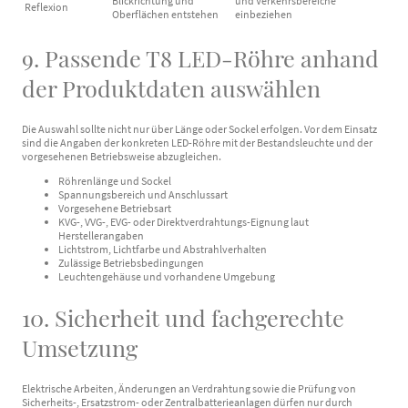
Blickrichtung und
und Verkehrsbereiche
Reflexion
Oberflächen entstehen
einbeziehen
9. Passende T8 LED-Röhre anhand
der Produktdaten auswählen
Die Auswahl sollte nicht nur über Länge oder Sockel erfolgen. Vor dem Einsatz
sind die Angaben der konkreten LED-Röhre mit der Bestandsleuchte und der
vorgesehenen Betriebsweise abzugleichen.
Röhrenlänge und Sockel
Spannungsbereich und Anschlussart
Vorgesehene Betriebsart
KVG-, VVG-, EVG- oder Direktverdrahtungs-Eignung laut
Herstellerangaben
Lichtstrom, Lichtfarbe und Abstrahlverhalten
Zulässige Betriebsbedingungen
Leuchtengehäuse und vorhandene Umgebung
10. Sicherheit und fachgerechte
Umsetzung
Elektrische Arbeiten, Änderungen an Verdrahtung sowie die Prüfung von
Sicherheits-, Ersatzstrom- oder Zentralbatterieanlagen dürfen nur durch