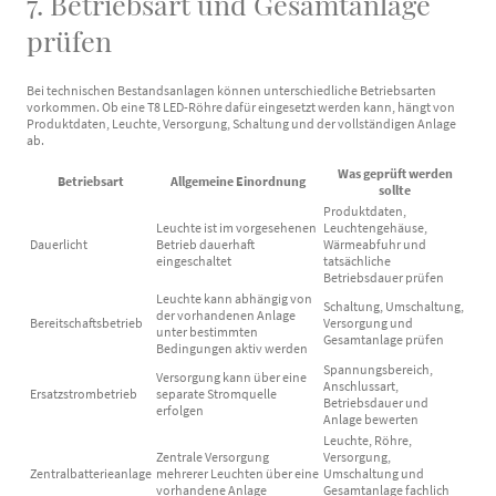
7. Betriebsart und Gesamtanlage
prüfen
Bei technischen Bestandsanlagen können unterschiedliche Betriebsarten
vorkommen. Ob eine T8 LED-Röhre dafür eingesetzt werden kann, hängt von
Produktdaten, Leuchte, Versorgung, Schaltung und der vollständigen Anlage
ab.
Was geprüft werden
Betriebsart
Allgemeine Einordnung
sollte
Produktdaten,
Leuchte ist im vorgesehenen
Leuchtengehäuse,
Dauerlicht
Betrieb dauerhaft
Wärmeabfuhr und
eingeschaltet
tatsächliche
Betriebsdauer prüfen
Leuchte kann abhängig von
Schaltung, Umschaltung,
der vorhandenen Anlage
Bereitschaftsbetrieb
Versorgung und
unter bestimmten
Gesamtanlage prüfen
Bedingungen aktiv werden
Spannungsbereich,
Versorgung kann über eine
Anschlussart,
Ersatzstrombetrieb
separate Stromquelle
Betriebsdauer und
erfolgen
Anlage bewerten
Leuchte, Röhre,
Zentrale Versorgung
Versorgung,
Zentralbatterieanlage
mehrerer Leuchten über eine
Umschaltung und
vorhandene Anlage
Gesamtanlage fachlich