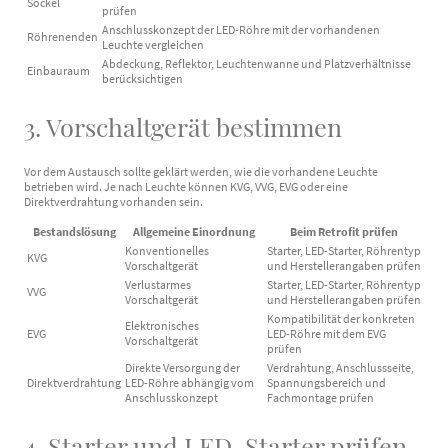
Sockel
prüfen
Anschlusskonzept der LED-Röhre mit der vorhandenen
Röhrenenden
Leuchte vergleichen
Abdeckung, Reflektor, Leuchtenwanne und Platzverhältnisse
Einbauraum
berücksichtigen
3. Vorschaltgerät bestimmen
Vor dem Austausch sollte geklärt werden, wie die vorhandene Leuchte
betrieben wird. Je nach Leuchte können KVG, VVG, EVG oder eine
Direktverdrahtung vorhanden sein.
Bestandslösung
Allgemeine Einordnung
Beim Retrofit prüfen
Konventionelles
Starter, LED-Starter, Röhrentyp
KVG
Vorschaltgerät
und Herstellerangaben prüfen
Verlustarmes
Starter, LED-Starter, Röhrentyp
VVG
Vorschaltgerät
und Herstellerangaben prüfen
Kompatibilität der konkreten
Elektronisches
EVG
LED-Röhre mit dem EVG
Vorschaltgerät
prüfen
Direkte Versorgung der
Verdrahtung, Anschlussseite,
Direktverdrahtung
LED-Röhre abhängig vom
Spannungsbereich und
Anschlusskonzept
Fachmontage prüfen
4. Starter und LED-Starter prüfen