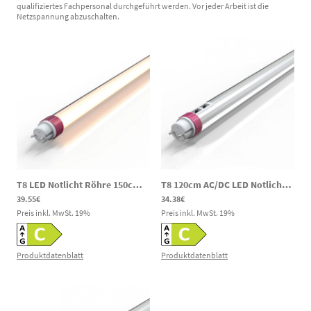
qualifiziertes Fachpersonal durchgeführt werden. Vor jeder Arbeit ist die
Netzspannung abzuschalten.
T8 LED Notlicht Röhre 150cm AC/DC 18/20/25W 3000/4000/6000K 120–300V DC
T8 120cm AC/DC LED Notlicht Röhre 18/20/25W 3000/4000/6000K 120-300V DC 85-265V AC
39.55€
34.38€
Preis inkl. MwSt.
19
%
Preis inkl. MwSt.
19
%
Produktdatenblatt
Produktdatenblatt