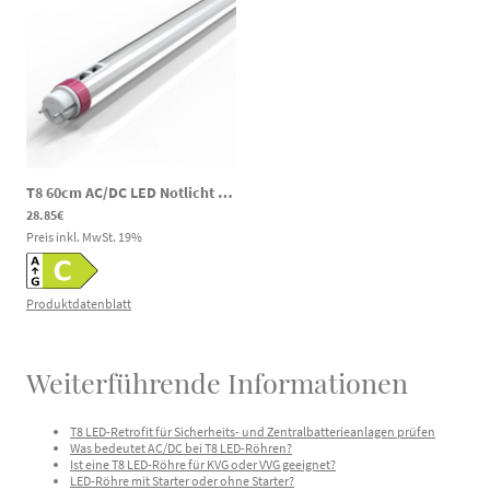
T8 60cm AC/DC LED Notlicht Röhre 60cm 6/9/12W 3000/4000/6000K 120-300V DC 85-265V AC
28.85€
Preis inkl. MwSt.
19
%
Produktdatenblatt
Weiterführende Informationen
T8 LED-Retrofit für Sicherheits- und Zentralbatterieanlagen prüfen
Was bedeutet AC/DC bei T8 LED-Röhren?
Ist eine T8 LED-Röhre für KVG oder VVG geeignet?
LED-Röhre mit Starter oder ohne Starter?