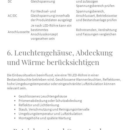
DC
Gleichspannung
und zulässigen
Spannungsbereich prüfen
Für Wechsel- und
Spannungsbereich,
AC/DC
Gleichspannung innerhalb
Anschlussart, Betriebsweise
der Produktdaten ausgelegt
und Bestandsanlage prüfen
Je nach LED-Röhre kann ein
bestimmtes
Röhrenenden, Verdrahtung
Anschlussseite
Anschlusskonzept
und Fassungen vergleichen
vorgesehen sein
6. Leuchtengehäuse, Abdeckung
und Wärme berücksichtigen
Die Einbausituation beeinflusst, wie eine T8 LED-Röhre in einer
Bestandsleuchte betrieben wird. Geschlossene Wannenleuchten, Reflektoren,
hohe Umgebungstemperatur oder eingeschränkte Luftzirkulation können
relevant sein.
Geschlossenes Leuchtengehäuse
Prismenabdeckung oder Schutzabdeckung
Reflektor und Lichtlenkung
Staub, Verschmutzung und Reinigungsintervalle
Umgebungstemperatur und Luftzirkulation
Montagehöhe und spätere Wartung