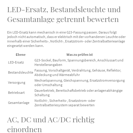
LED-Ersatz, Bestandsleuchte und
Gesamtanlage getrennt bewerten
Ein LED-Ersatz kann mechanisch in eine G23-Fassung passen. Daraus folgt
jedoch nicht automatisch, dass er elektrisch mit der vorhandenen Leuchte oder
innerhalb einer Sicherheits-, Notlicht-, Ersatzstrom- oder Zentralbatterieanlage
eingesetzt werden kann.
Ebene
Was zu prüfen ist
G23-Sockel, Bauform, Spannungsbereich, Anschlussart und
LED-Ersatz
Herstellerangaben
Fassung, Vorschaltgerät, Verdrahtung, Gehäuse, Reflektor,
Bestandsleuchte
Abdeckung und Wärmeabfuhr
Wechselspannung, Gleichspannung, Ersatzstromversorgung
Versorgung
oder Umschaltung
Dauerbetrieb, Bereitschaftsbetrieb oder anlagenabhängige
Betriebsart
Schaltung
Notlicht-, Sicherheits-, Ersatzstrom- oder
Gesamtanlage
Zentralbatteriesystem separat bewerten
AC, DC und AC/DC richtig
einordnen