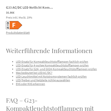
G23 AC/DC LED Notlicht Kompaktleuchtstofflampe 6W 600lm 4000K 180-269V DC 180-260V AC
16.86€
Preis inkl. MwSt.
19
%
Produktdatenblatt
Weiterführende Informationen
LED-Ersatz für Kompaktleuchtstofflampen fachlich prüfen
LED-Ersatz für 4-polige Kompaktleuchtstofflampen prüfen
LED-Ersatz für G24- und GX24-Kompaktleuchtstofflampen prüfen
Was bedeutet bei LED AC/DC?
LED-Leuchtmittel mit Notstromsystemen fachlich prüfen
LED-Treiber und Netzteile richtig auswählen
EVG oder KVG erkennen
FAQ – G23-
Kompaktleuchtstofflampen mit