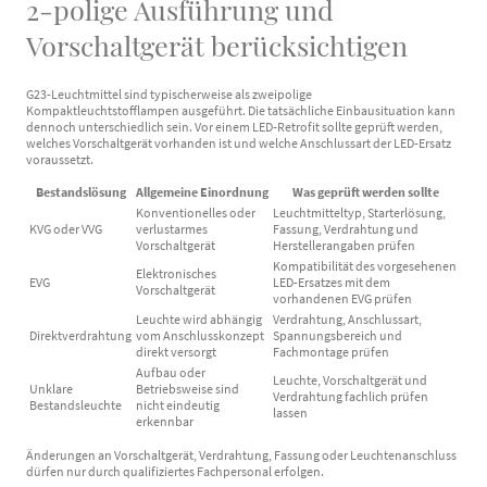
2-polige Ausführung und
Vorschaltgerät berücksichtigen
G23-Leuchtmittel sind typischerweise als zweipolige
Kompaktleuchtstofflampen ausgeführt. Die tatsächliche Einbausituation kann
dennoch unterschiedlich sein. Vor einem LED-Retrofit sollte geprüft werden,
welches Vorschaltgerät vorhanden ist und welche Anschlussart der LED-Ersatz
voraussetzt.
Bestandslösung
Allgemeine Einordnung
Was geprüft werden sollte
Konventionelles oder
Leuchtmitteltyp, Starterlösung,
KVG oder VVG
verlustarmes
Fassung, Verdrahtung und
Vorschaltgerät
Herstellerangaben prüfen
Kompatibilität des vorgesehenen
Elektronisches
EVG
LED-Ersatzes mit dem
Vorschaltgerät
vorhandenen EVG prüfen
Leuchte wird abhängig
Verdrahtung, Anschlussart,
Direktverdrahtung
vom Anschlusskonzept
Spannungsbereich und
direkt versorgt
Fachmontage prüfen
Aufbau oder
Leuchte, Vorschaltgerät und
Unklare
Betriebsweise sind
Verdrahtung fachlich prüfen
Bestandsleuchte
nicht eindeutig
lassen
erkennbar
Änderungen an Vorschaltgerät, Verdrahtung, Fassung oder Leuchtenanschluss
dürfen nur durch qualifiziertes Fachpersonal erfolgen.