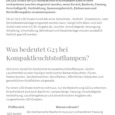
Ein LED-Ersatz für G23-Kompaktleuchtstofflampen kann in einer
vorhandenen Leuchte eingesetzt werden, wenn Sockel, Bauform, Fassung,
Vorschaltgerät, Verdrahtung, Spannungsbereich, Einbauraum und
Herstellerangaben zusammenpassen.
Ob ein G23-LED-Ersatz innerhalb einer Sicherheits-, Notlicht-, Ersatzstrom- oder
Zentralbatterieanlage eingesetzt werden kann, hängt nicht allein vom G23-
Sockel oder einer AC/DC-Angabe ab. Leuchte, Vorschaltgerät, Versorgung,
Schaltung, Umschaltung, Betriebsart und Gesamtanlage müssen zusätzlich
fachlich geprüft werden.
Was bedeutet G23 bei
Kompaktleuchtstofflampen?
G23 ist ein Sockel für bestimmte Kompaktleuchtstofflampen. Solche
Leuchtmittel wurden häufig in technischen Bestandsleuchten, Fluren,
Nebenräumen, Sanitärbereichen, Büroflächen, öffentlichen Gebäuden und
gewerblichen Nutzflächen eingesetzt.
Für einen LED-Ersatz reicht es nicht aus, nur die Bezeichnung G23 zu erkennen.
Entscheidend sind auch Bauform, Lampenlänge, Fassung, Vorschaltgerät,
Verdrahtung, Leuchtengehäuse und die technischen Angaben des
vorgesehenen LED-Ersatzes.
Prüfbereich
Warum relevant?
Die mechanische Passform muss zur vorhandenen Fassung
G23-Sockel