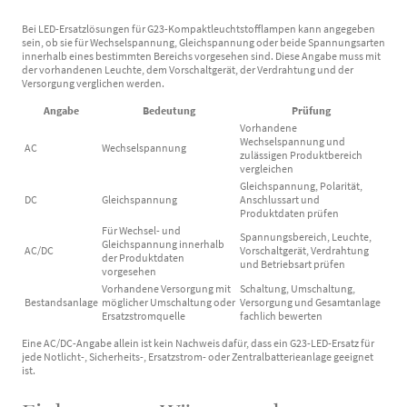
Bei LED-Ersatzlösungen für G23-Kompaktleuchtstofflampen kann angegeben
sein, ob sie für Wechselspannung, Gleichspannung oder beide Spannungsarten
innerhalb eines bestimmten Bereichs vorgesehen sind. Diese Angabe muss mit
der vorhandenen Leuchte, dem Vorschaltgerät, der Verdrahtung und der
Versorgung verglichen werden.
Angabe
Bedeutung
Prüfung
Vorhandene
Wechselspannung und
AC
Wechselspannung
zulässigen Produktbereich
vergleichen
Gleichspannung, Polarität,
DC
Gleichspannung
Anschlussart und
Produktdaten prüfen
Für Wechsel- und
Spannungsbereich, Leuchte,
Gleichspannung innerhalb
AC/DC
Vorschaltgerät, Verdrahtung
der Produktdaten
und Betriebsart prüfen
vorgesehen
Vorhandene Versorgung mit
Schaltung, Umschaltung,
Bestandsanlage
möglicher Umschaltung oder
Versorgung und Gesamtanlage
Ersatzstromquelle
fachlich bewerten
Eine AC/DC-Angabe allein ist kein Nachweis dafür, dass ein G23-LED-Ersatz für
jede Notlicht-, Sicherheits-, Ersatzstrom- oder Zentralbatterieanlage geeignet
ist.