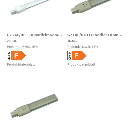
G23 AC/DC LED Notlicht Kompaktleuchtstofflampe 8W 800lm 4000K 180-269V DC 180-260V AC
G23 AC/DC LED Notlicht Kompaktleuchtstofflampe 6W 550lm 3000K 180-269V DC 180-260V AC
20.84€
16.86€
Preis inkl. MwSt.
19
%
Preis inkl. MwSt.
19
%
Produktdatenblatt
Produktdatenblatt