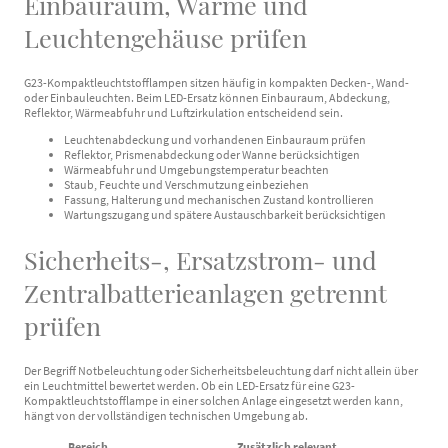
Einbauraum, Wärme und
Leuchtengehäuse prüfen
G23-Kompaktleuchtstofflampen sitzen häufig in kompakten Decken-, Wand-
oder Einbauleuchten. Beim LED-Ersatz können Einbauraum, Abdeckung,
Reflektor, Wärmeabfuhr und Luftzirkulation entscheidend sein.
Leuchtenabdeckung und vorhandenen Einbauraum prüfen
Reflektor, Prismenabdeckung oder Wanne berücksichtigen
Wärmeabfuhr und Umgebungstemperatur beachten
Staub, Feuchte und Verschmutzung einbeziehen
Fassung, Halterung und mechanischen Zustand kontrollieren
Wartungszugang und spätere Austauschbarkeit berücksichtigen
Sicherheits-, Ersatzstrom- und
Zentralbatterieanlagen getrennt
prüfen
Der Begriff Notbeleuchtung oder Sicherheitsbeleuchtung darf nicht allein über
ein Leuchtmittel bewertet werden. Ob ein LED-Ersatz für eine G23-
Kompaktleuchtstofflampe in einer solchen Anlage eingesetzt werden kann,
hängt von der vollständigen technischen Umgebung ab.
Bereich
Zusätzlich relevant