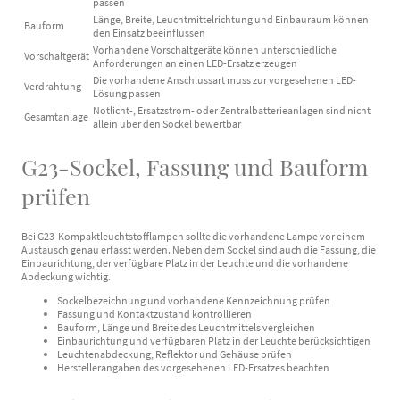
passen
Länge, Breite, Leuchtmittelrichtung und Einbauraum können
Bauform
den Einsatz beeinflussen
Vorhandene Vorschaltgeräte können unterschiedliche
Vorschaltgerät
Anforderungen an einen LED-Ersatz erzeugen
Die vorhandene Anschlussart muss zur vorgesehenen LED-
Verdrahtung
Lösung passen
Notlicht-, Ersatzstrom- oder Zentralbatterieanlagen sind nicht
Gesamtanlage
allein über den Sockel bewertbar
G23-Sockel, Fassung und Bauform
prüfen
Bei G23-Kompaktleuchtstofflampen sollte die vorhandene Lampe vor einem
Austausch genau erfasst werden. Neben dem Sockel sind auch die Fassung, die
Einbaurichtung, der verfügbare Platz in der Leuchte und die vorhandene
Abdeckung wichtig.
Sockelbezeichnung und vorhandene Kennzeichnung prüfen
Fassung und Kontaktzustand kontrollieren
Bauform, Länge und Breite des Leuchtmittels vergleichen
Einbaurichtung und verfügbaren Platz in der Leuchte berücksichtigen
Leuchtenabdeckung, Reflektor und Gehäuse prüfen
Herstellerangaben des vorgesehenen LED-Ersatzes beachten