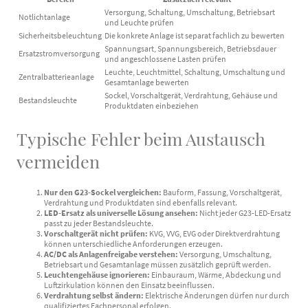
Versorgung, Schaltung, Umschaltung, Betriebsart
Notlichtanlage
und Leuchte prüfen
Sicherheitsbeleuchtung
Die konkrete Anlage ist separat fachlich zu bewerten
Spannungsart, Spannungsbereich, Betriebsdauer
Ersatzstromversorgung
und angeschlossene Lasten prüfen
Leuchte, Leuchtmittel, Schaltung, Umschaltung und
Zentralbatterieanlage
Gesamtanlage bewerten
Sockel, Vorschaltgerät, Verdrahtung, Gehäuse und
Bestandsleuchte
Produktdaten einbeziehen
Typische Fehler beim Austausch
vermeiden
Nur den G23-Sockel vergleichen:
Bauform, Fassung, Vorschaltgerät,
Verdrahtung und Produktdaten sind ebenfalls relevant.
LED-Ersatz als universelle Lösung ansehen:
Nicht jeder G23-LED-Ersatz
passt zu jeder Bestandsleuchte.
Vorschaltgerät nicht prüfen:
KVG, VVG, EVG oder Direktverdrahtung
können unterschiedliche Anforderungen erzeugen.
AC/DC als Anlagenfreigabe verstehen:
Versorgung, Umschaltung,
Betriebsart und Gesamtanlage müssen zusätzlich geprüft werden.
Leuchtengehäuse ignorieren:
Einbauraum, Wärme, Abdeckung und
Luftzirkulation können den Einsatz beeinflussen.
Verdrahtung selbst ändern:
Elektrische Änderungen dürfen nur durch
qualifiziertes Fachpersonal erfolgen.