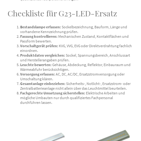
Checkliste für G23-LED-Ersatz
Bestandslampe erfassen:
Sockelbezeichnung, Bauform, Länge und
vorhandene Kennzeichnung prüfen.
Fassung kontrollieren:
Mechanischen Zustand, Kontaktflächen und
Passform bewerten.
Vorschaltgerät prüfen:
KVG, VVG, EVG oder Direktverdrahtung fachlich
einordnen.
Produktdaten vergleichen:
Sockel, Spannungsbereich, Anschlussart
und Herstellerangaben prüfen.
Leuchte bewerten:
Gehäuse, Abdeckung, Reflektor, Einbauraum und
Wärmeabfuhr berücksichtigen.
Versorgung erfassen:
AC, DC, AC/DC, Ersatzstromversorgung oder
Umschaltung klären.
Gesamtanlage einbeziehen:
Sicherheits-, Notlicht-, Ersatzstrom- oder
Zentralbatterieanlage nicht allein über das Leuchtmittel beurteilen.
Fachgerechte Umsetzung sicherstellen:
Elektrische Arbeiten und
mögliche Umbauten nur durch qualifiziertes Fachpersonal
durchführen lassen.