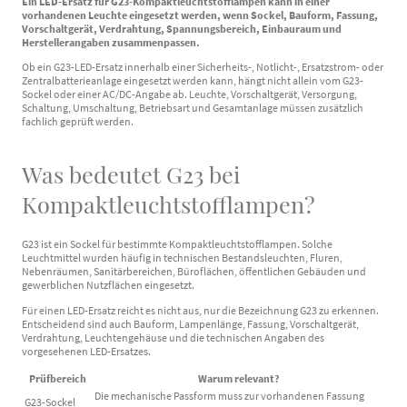
Ein LED-Ersatz für G23-Kompaktleuchtstofflampen kann in einer
vorhandenen Leuchte eingesetzt werden, wenn Sockel, Bauform, Fassung,
Vorschaltgerät, Verdrahtung, Spannungsbereich, Einbauraum und
Herstellerangaben zusammenpassen.
Ob ein G23-LED-Ersatz innerhalb einer Sicherheits-, Notlicht-, Ersatzstrom- oder
Zentralbatterieanlage eingesetzt werden kann, hängt nicht allein vom G23-
Sockel oder einer AC/DC-Angabe ab. Leuchte, Vorschaltgerät, Versorgung,
Schaltung, Umschaltung, Betriebsart und Gesamtanlage müssen zusätzlich
fachlich geprüft werden.
Was bedeutet G23 bei
Kompaktleuchtstofflampen?
G23 ist ein Sockel für bestimmte Kompaktleuchtstofflampen. Solche
Leuchtmittel wurden häufig in technischen Bestandsleuchten, Fluren,
Nebenräumen, Sanitärbereichen, Büroflächen, öffentlichen Gebäuden und
gewerblichen Nutzflächen eingesetzt.
Für einen LED-Ersatz reicht es nicht aus, nur die Bezeichnung G23 zu erkennen.
Entscheidend sind auch Bauform, Lampenlänge, Fassung, Vorschaltgerät,
Verdrahtung, Leuchtengehäuse und die technischen Angaben des
vorgesehenen LED-Ersatzes.
Prüfbereich
Warum relevant?
Die mechanische Passform muss zur vorhandenen Fassung
G23-Sockel