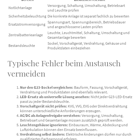
Versorgung, Schaltung, Umschaltung, Betriebsart
Notlichtanlage
und Leuchte prüfen
Sicherheitsbeleuchtung
Die konkrete Anlage ist separat fachlich zu bewerten
Spannungsart, Spannungsbereich, Betriebsdauer
Ersatzstromversorgung
und angeschlossene Lasten prüfen
Leuchte, Leuchtmittel, Schaltung, Umschaltung und
Zentralbatterieanlage
Gesamtanlage bewerten
Sockel, Vorschaltgerät, Verdrahtung, Gehäuse und
Bestandsleuchte
Produktdaten einbeziehen
Typische Fehler beim Austausch
vermeiden
Nur den G23-Sockel vergleichen:
Bauform, Fassung, Vorschaltgerät,
Verdrahtung und Produktdaten sind ebenfalls relevant.
LED-Ersatz als universelle Lösung ansehen:
Nicht jeder G23-LED-Ersatz
passt zu jeder Bestandsleuchte.
Vorschaltgerät nicht prüfen:
KVG, VVG, EVG oder Direktverdrahtung
können unterschiedliche Anforderungen erzeugen.
AC/DC als Anlagenfreigabe verstehen:
Versorgung, Umschaltung,
Betriebsart und Gesamtanlage müssen zusätzlich geprüft werden.
Leuchtengehäuse ignorieren:
Einbauraum, Wärme, Abdeckung und
Luftzirkulation können den Einsatz beeinflussen.
Verdrahtung selbst ändern:
Elektrische Änderungen dürfen nur durch
qualifiziertes Fachpersonal erfolgen.