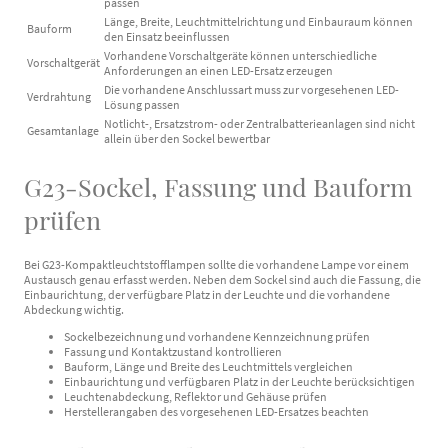
passen
Länge, Breite, Leuchtmittelrichtung und Einbauraum können
Bauform
den Einsatz beeinflussen
Vorhandene Vorschaltgeräte können unterschiedliche
Vorschaltgerät
Anforderungen an einen LED-Ersatz erzeugen
Die vorhandene Anschlussart muss zur vorgesehenen LED-
Verdrahtung
Lösung passen
Notlicht-, Ersatzstrom- oder Zentralbatterieanlagen sind nicht
Gesamtanlage
allein über den Sockel bewertbar
G23-Sockel, Fassung und Bauform
prüfen
Bei G23-Kompaktleuchtstofflampen sollte die vorhandene Lampe vor einem
Austausch genau erfasst werden. Neben dem Sockel sind auch die Fassung, die
Einbaurichtung, der verfügbare Platz in der Leuchte und die vorhandene
Abdeckung wichtig.
Sockelbezeichnung und vorhandene Kennzeichnung prüfen
Fassung und Kontaktzustand kontrollieren
Bauform, Länge und Breite des Leuchtmittels vergleichen
Einbaurichtung und verfügbaren Platz in der Leuchte berücksichtigen
Leuchtenabdeckung, Reflektor und Gehäuse prüfen
Herstellerangaben des vorgesehenen LED-Ersatzes beachten