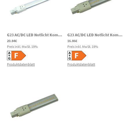
G23 AC/DC LED Notlicht Kompaktleuchtstofflampe 8W 800lm 4000K 180-269V DC 180-260V AC
G23 AC/DC LED Notlicht Kompaktleuchtstofflampe 6W 550lm 3000K 180-269V DC 180-260V AC
20.84€
16.86€
Preis inkl. MwSt.
19
%
Preis inkl. MwSt.
19
%
Produktdatenblatt
Produktdatenblatt