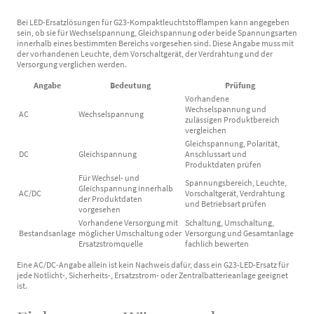
Bei LED-Ersatzlösungen für G23-Kompaktleuchtstofflampen kann angegeben
sein, ob sie für Wechselspannung, Gleichspannung oder beide Spannungsarten
innerhalb eines bestimmten Bereichs vorgesehen sind. Diese Angabe muss mit
der vorhandenen Leuchte, dem Vorschaltgerät, der Verdrahtung und der
Versorgung verglichen werden.
Angabe
Bedeutung
Prüfung
Vorhandene
Wechselspannung und
AC
Wechselspannung
zulässigen Produktbereich
vergleichen
Gleichspannung, Polarität,
DC
Gleichspannung
Anschlussart und
Produktdaten prüfen
Für Wechsel- und
Spannungsbereich, Leuchte,
Gleichspannung innerhalb
AC/DC
Vorschaltgerät, Verdrahtung
der Produktdaten
und Betriebsart prüfen
vorgesehen
Vorhandene Versorgung mit
Schaltung, Umschaltung,
Bestandsanlage
möglicher Umschaltung oder
Versorgung und Gesamtanlage
Ersatzstromquelle
fachlich bewerten
Eine AC/DC-Angabe allein ist kein Nachweis dafür, dass ein G23-LED-Ersatz für
jede Notlicht-, Sicherheits-, Ersatzstrom- oder Zentralbatterieanlage geeignet
ist.