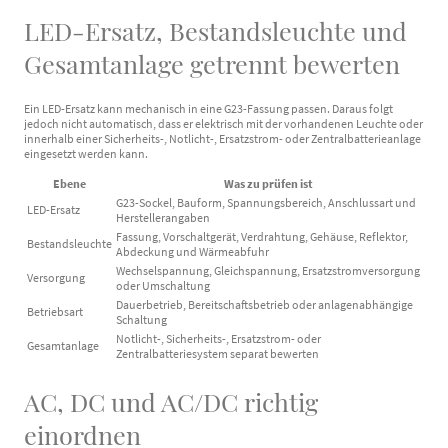
LED-Ersatz, Bestandsleuchte und
Gesamtanlage getrennt bewerten
Ein LED-Ersatz kann mechanisch in eine G23-Fassung passen. Daraus folgt
jedoch nicht automatisch, dass er elektrisch mit der vorhandenen Leuchte oder
innerhalb einer Sicherheits-, Notlicht-, Ersatzstrom- oder Zentralbatterieanlage
eingesetzt werden kann.
Ebene
Was zu prüfen ist
G23-Sockel, Bauform, Spannungsbereich, Anschlussart und
LED-Ersatz
Herstellerangaben
Fassung, Vorschaltgerät, Verdrahtung, Gehäuse, Reflektor,
Bestandsleuchte
Abdeckung und Wärmeabfuhr
Wechselspannung, Gleichspannung, Ersatzstromversorgung
Versorgung
oder Umschaltung
Dauerbetrieb, Bereitschaftsbetrieb oder anlagenabhängige
Betriebsart
Schaltung
Notlicht-, Sicherheits-, Ersatzstrom- oder
Gesamtanlage
Zentralbatteriesystem separat bewerten
AC, DC und AC/DC richtig
einordnen