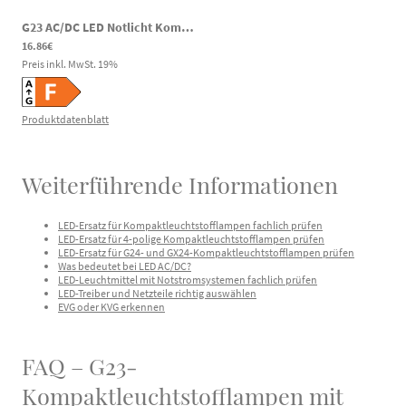
G23 AC/DC LED Notlicht Kompaktleuchtstofflampe 6W 600lm 4000K 180-269V DC 180-260V AC
16.86€
Preis inkl. MwSt.
19
%
Produktdatenblatt
Weiterführende Informationen
LED-Ersatz für Kompaktleuchtstofflampen fachlich prüfen
LED-Ersatz für 4-polige Kompaktleuchtstofflampen prüfen
LED-Ersatz für G24- und GX24-Kompaktleuchtstofflampen prüfen
Was bedeutet bei LED AC/DC?
LED-Leuchtmittel mit Notstromsystemen fachlich prüfen
LED-Treiber und Netzteile richtig auswählen
EVG oder KVG erkennen
FAQ – G23-
Kompaktleuchtstofflampen mit