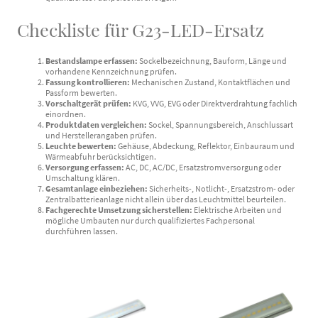
Checkliste für G23-LED-Ersatz
Bestandslampe erfassen:
Sockelbezeichnung, Bauform, Länge und
vorhandene Kennzeichnung prüfen.
Fassung kontrollieren:
Mechanischen Zustand, Kontaktflächen und
Passform bewerten.
Vorschaltgerät prüfen:
KVG, VVG, EVG oder Direktverdrahtung fachlich
einordnen.
Produktdaten vergleichen:
Sockel, Spannungsbereich, Anschlussart
und Herstellerangaben prüfen.
Leuchte bewerten:
Gehäuse, Abdeckung, Reflektor, Einbauraum und
Wärmeabfuhr berücksichtigen.
Versorgung erfassen:
AC, DC, AC/DC, Ersatzstromversorgung oder
Umschaltung klären.
Gesamtanlage einbeziehen:
Sicherheits-, Notlicht-, Ersatzstrom- oder
Zentralbatterieanlage nicht allein über das Leuchtmittel beurteilen.
Fachgerechte Umsetzung sicherstellen:
Elektrische Arbeiten und
mögliche Umbauten nur durch qualifiziertes Fachpersonal
durchführen lassen.