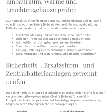
Einbauraum, Wärme und
Leuchtengehäuse prüfen
G23-Kompaktleuchtstofflampen sitzen häufig in kompakten Decken-, Wand-
oder Einbauleuchten. Beim LED-Ersatz können Einbauraum, Abdeckung,
Reflektor, Wärmeabfuhr und Luftzirkulation entscheidend sein.
Leuchtenabdeckung und vorhandenen Einbauraum prüfen
Reflektor, Prismenabdeckung oder Wanne berücksichtigen
Wärmeabfuhr und Umgebungstemperatur beachten
Staub, Feuchte und Verschmutzung einbeziehen
Fassung, Halterung und mechanischen Zustand kontrollieren
Wartungszugang und spätere Austauschbarkeit berücksichtigen
Sicherheits-, Ersatzstrom- und
Zentralbatterieanlagen getrennt
prüfen
Der Begriff Notbeleuchtung oder Sicherheitsbeleuchtung darf nicht allein über
ein Leuchtmittel bewertet werden. Ob ein LED-Ersatz für eine G23-
Kompaktleuchtstofflampe in einer solchen Anlage eingesetzt werden kann,
hängt von der vollständigen technischen Umgebung ab.
Bereich
Zusätzlich relevant