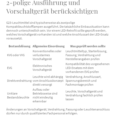
2-polige Ausführung und
Vorschaltgerät berücksichtigen
G23-Leuchtmittel sind typischerweise als zweipolige
Kompaktleuchtstofflampen ausgeführt. Die tatsächliche Einbausituation kann
dennoch unterschiedlich sein. Vor einem LED-Retrofit sollte geprüft werden,
welches Vorschaltgerät vorhanden ist und welche Anschlussart der LED-Ersatz
voraussetzt.
Bestandslösung
Allgemeine Einordnung
Was geprüft werden sollte
Konventionelles oder
Leuchtmitteltyp, Starterlösung,
KVG oder VVG
verlustarmes
Fassung, Verdrahtung und
Vorschaltgerät
Herstellerangaben prüfen
Kompatibilität des vorgesehenen
Elektronisches
EVG
LED-Ersatzes mit dem
Vorschaltgerät
vorhandenen EVG prüfen
Leuchte wird abhängig
Verdrahtung, Anschlussart,
Direktverdrahtung
vom Anschlusskonzept
Spannungsbereich und
direkt versorgt
Fachmontage prüfen
Aufbau oder
Leuchte, Vorschaltgerät und
Unklare
Betriebsweise sind
Verdrahtung fachlich prüfen
Bestandsleuchte
nicht eindeutig
lassen
erkennbar
Änderungen an Vorschaltgerät, Verdrahtung, Fassung oder Leuchtenanschluss
dürfen nur durch qualifiziertes Fachpersonal erfolgen.