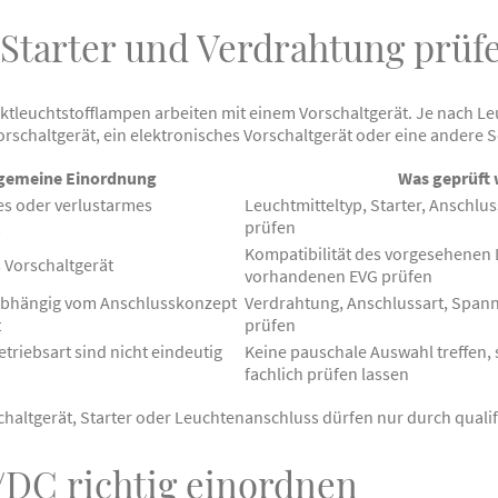
 Starter und Verdrahtung prüf
tleuchtstofflampen arbeiten mit einem Vorschaltgerät. Je nach Le
orschaltgerät, ein elektronisches Vorschaltgerät oder eine andere 
lgemeine Einordnung
Was geprüft 
es oder verlustarmes
Leuchtmitteltyp, Starter, Anschlu
prüfen
Kompatibilität des vorgesehenen 
 Vorschaltgerät
vorhandenen EVG prüfen
abhängig vom Anschlusskonzept
Verdrahtung, Anschlussart, Spa
t
prüfen
triebsart sind nicht eindeutig
Keine pauschale Auswahl treffen, 
fachlich prüfen lassen
altgerät, Starter oder Leuchtenanschluss dürfen nur durch qualifi
DC richtig einordnen