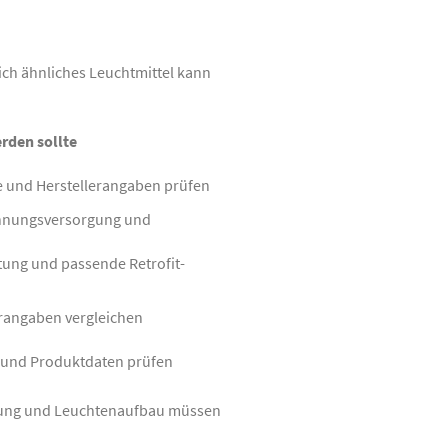
ch ähnliches Leuchtmittel kann
rden sollte
e und Herstellerangaben prüfen
annungsversorgung und
tung und passende Retrofit-
erangaben vergleichen
t und Produktdaten prüfen
ahtung und Leuchtenaufbau müssen