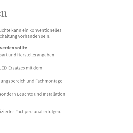
en
uchte kann ein konventionelles
Schaltung vorhanden sein.
werden sollte
ssart und Herstellerangaben
LED-Ersatzes mit dem
nnungsbereich und Fachmontage
sondern Leuchte und Installation
ziertes Fachpersonal erfolgen.