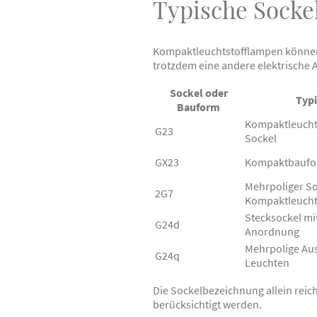
Typische Socke
Kompaktleuchtstofflampen können 
trotzdem eine andere elektrische
Sockel oder
Typ
Bauform
Kompaktleucht
G23
Sockel
GX23
Kompaktbaufor
Mehrpoliger So
2G7
Kompaktleucht
Stecksockel mi
G24d
Anordnung
Mehrpolige Au
G24q
Leuchten
Die Sockelbezeichnung allein reic
berücksichtigt werden.