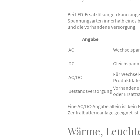
Bei LED-Ersatzlösungen kann ange
Spannungsarten innerhalb eines b
und die vorhandene Versorgung.
Angabe
AC
Wechselspa
DC
Gleichspan
Für Wechsel
AC/DC
Produktdate
Vorhandene 
Bestandsversorgung
oder Ersatz
Eine AC/DC-Angabe allein ist kein N
Zentralbatterieanlage geeignet ist.
Wärme, Leucht