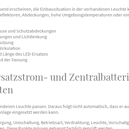
ssend erscheinen, die Einbausituation in der vorhandenen Leuchte 
eflektoren, Abdeckungen, hohe Umgebungstemperaturen oder eing
äuse und Schutzabdeckungen
kungen und Lichtlenkung
mutzung
irkulation
 Länge des LED-Ersatzes
d der Fassung
rsatzstrom- und Zentralbatter
ten
ndenen Leuchte passen. Daraus folgt nicht automatisch, dass er auch
anlage eingesetzt werden kann.
rgung, Umschaltung, Betriebsart, Verdrahtung, Leuchte, Vorschal
en. Diese Punkte müssen getrennt fachlich geprüft werden.