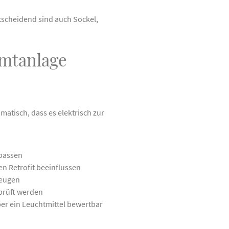
tscheidend sind auch Sockel,
amtanlage
atisch, dass es elektrisch zur
 passen
 Retrofit beeinflussen
zeugen
prüft werden
über ein Leuchtmittel bewertbar