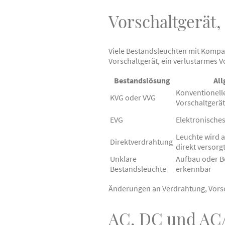
Vorschaltgerät,
Viele Bestandsleuchten mit Kompak
Vorschaltgerät, ein verlustarmes V
Bestandslösung
Al
Konventionell
KVG oder VVG
Vorschaltgerät
EVG
Elektronisches
Leuchte wird 
Direktverdrahtung
direkt versorg
Unklare
Aufbau oder Be
Bestandsleuchte
erkennbar
Änderungen an Verdrahtung, Vorsch
AC, DC und AC/