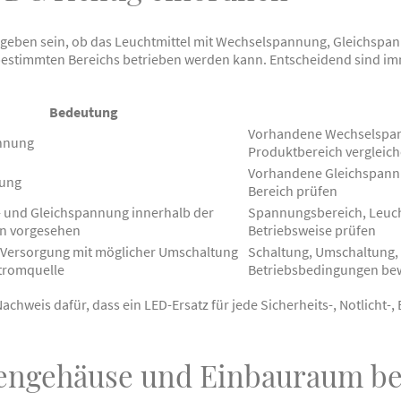
geben sein, ob das Leuchtmittel mit Wechselspannung, Gleichspa
estimmten Bereichs betrieben werden kann. Entscheidend sind i
Bedeutung
Vorhandene Wechselspan
nnung
Produktbereich vergleic
Vorhandene Gleichspannu
nung
Bereich prüfen
- und Gleichspannung innerhalb der
Spannungsbereich, Leuch
n vorgesehen
Betriebsweise prüfen
Versorgung mit möglicher Umschaltung
Schaltung, Umschaltung,
stromquelle
Betriebsbedingungen be
achweis dafür, dass ein LED-Ersatz für jede Sicherheits-, Notlicht-,
engehäuse und Einbauraum be