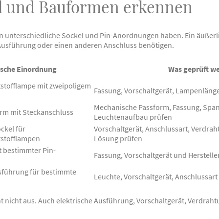
l und Bauformen erkennen
unterschiedliche Sockel und Pin-Anordnungen haben. Ein äußerli
 Ausführung oder einen anderen Anschluss benötigen.
ische Einordnung
Was geprüft we
stofflampe mit zweipoligem
Fassung, Vorschaltgerät, Lampenläng
Mechanische Passform, Fassung, Sp
m mit Steckanschluss
Leuchtenaufbau prüfen
ckel für
Vorschaltgerät, Anschlussart, Verdrah
stofflampen
Lösung prüfen
t bestimmter Pin-
Fassung, Vorschaltgerät und Herstell
sführung für bestimmte
Leuchte, Vorschaltgerät, Anschlussar
ht nicht aus. Auch elektrische Ausführung, Vorschaltgerät, Verdr