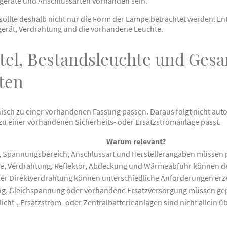
tgeräte und Anschlussarten vorhanden sein.
sollte deshalb nicht nur die Form der Lampe betrachtet werden. En
gerät, Verdrahtung und die vorhandene Leuchte.
el, Bestandsleuchte und Ges
ten
sch zu einer vorhandenen Fassung passen. Daraus folgt nicht autom
zu einer vorhandenen Sicherheits- oder Ersatzstromanlage passt.
Warum relevant?
, Spannungsbereich, Anschlussart und Herstellerangaben müssen
e, Verdrahtung, Reflektor, Abdeckung und Wärmeabfuhr können den
der Direktverdrahtung können unterschiedliche Anforderungen er
, Gleichspannung oder vorhandene Ersatzversorgung müssen ge
licht-, Ersatzstrom- oder Zentralbatterieanlagen sind nicht allein 