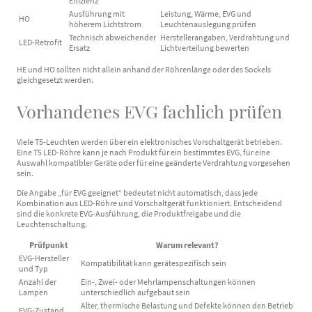
Effizienz
Ausführung mit
Leistung, Wärme, EVG und
HO
höherem Lichtstrom
Leuchtenauslegung prüfen
Technisch abweichender
Herstellerangaben, Verdrahtung und
LED-Retrofit
Ersatz
Lichtverteilung bewerten
HE und HO sollten nicht allein anhand der Röhrenlänge oder des Sockels
gleichgesetzt werden.
Vorhandenes EVG fachlich prüfen
Viele T5-Leuchten werden über ein elektronisches Vorschaltgerät betrieben.
Eine T5 LED-Röhre kann je nach Produkt für ein bestimmtes EVG, für eine
Auswahl kompatibler Geräte oder für eine geänderte Verdrahtung vorgesehen
sein.
Die Angabe „für EVG geeignet“ bedeutet nicht automatisch, dass jede
Kombination aus LED-Röhre und Vorschaltgerät funktioniert. Entscheidend
sind die konkrete EVG-Ausführung, die Produktfreigabe und die
Leuchtenschaltung.
Prüfpunkt
Warum relevant?
EVG-Hersteller
Kompatibilität kann gerätespezifisch sein
und Typ
Anzahl der
Ein-, Zwei- oder Mehrlampenschaltungen können
Lampen
unterschiedlich aufgebaut sein
Alter, thermische Belastung und Defekte können den Betrieb
EVG-Zustand