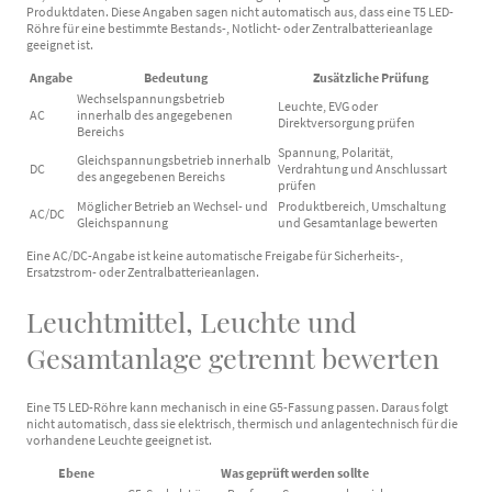
Produktdaten. Diese Angaben sagen nicht automatisch aus, dass eine T5 LED-
Röhre für eine bestimmte Bestands-, Notlicht- oder Zentralbatterieanlage
geeignet ist.
Angabe
Bedeutung
Zusätzliche Prüfung
Wechselspannungsbetrieb
Leuchte, EVG oder
AC
innerhalb des angegebenen
Direktversorgung prüfen
Bereichs
Spannung, Polarität,
Gleichspannungsbetrieb innerhalb
DC
Verdrahtung und Anschlussart
des angegebenen Bereichs
prüfen
Möglicher Betrieb an Wechsel- und
Produktbereich, Umschaltung
AC/DC
Gleichspannung
und Gesamtanlage bewerten
Eine AC/DC-Angabe ist keine automatische Freigabe für Sicherheits-,
Ersatzstrom- oder Zentralbatterieanlagen.
Leuchtmittel, Leuchte und
Gesamtanlage getrennt bewerten
Eine T5 LED-Röhre kann mechanisch in eine G5-Fassung passen. Daraus folgt
nicht automatisch, dass sie elektrisch, thermisch und anlagentechnisch für die
vorhandene Leuchte geeignet ist.
Ebene
Was geprüft werden sollte