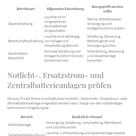
Was geprüft werden
Betriebsart
Allgemeine Einordnung
sollte
Leuchte ist im
Wärme, Betriebsdauer,
vorgesehenen
Dauerschaltung
Versorgung und
Normalbetrieb
Anlagenfunktion prüfen
eingeschaltet
Leuchte wird abhängig
Schaltung, Steuerung,
Bereitschaftsschaltung
von Anlage und
Betriebsgerät und
Umschaltung aktiviert
Versorgung prüfen
Normale Schaltung und
Verdrahtung, Steuerung
Geschaltetes
Anlagenfunktion können
und Gesamtanlage
Dauerlicht
kombiniert sein
bewerten
Notlicht-, Ersatzstrom- und
Zentralbatterieanlagen prüfen
Ob eine T5 LED-Röhre innerhalb einer Notlicht-, Sicherheits-, Ersatzstrom- oder
Zentralbatterieanlage eingesetzt werden kann, hängt von der vollständigen
technischen Umgebung ab.
Bereich
Zusätzlich relevant
Versorgung, Schaltung, Umschaltung, Betriebsart
Notlichtanlage
und Leuchte prüfen
Leuchte, Lichtverteilung und Gesamtanlage separat
Sicherheitsbeleuchtung