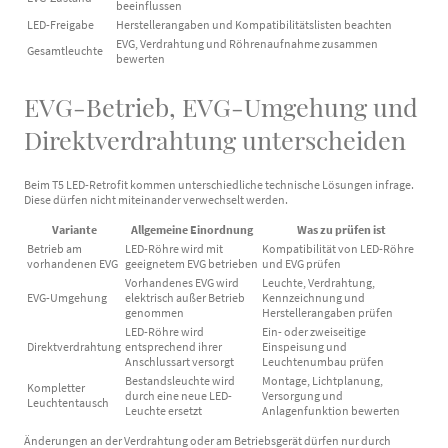
beeinflussen
LED-Freigabe
Herstellerangaben und Kompatibilitätslisten beachten
EVG, Verdrahtung und Röhrenaufnahme zusammen
Gesamtleuchte
bewerten
EVG-Betrieb, EVG-Umgehung und
Direktverdrahtung unterscheiden
Beim T5 LED-Retrofit kommen unterschiedliche technische Lösungen infrage.
Diese dürfen nicht miteinander verwechselt werden.
Variante
Allgemeine Einordnung
Was zu prüfen ist
Betrieb am
LED-Röhre wird mit
Kompatibilität von LED-Röhre
vorhandenen EVG
geeignetem EVG betrieben
und EVG prüfen
Vorhandenes EVG wird
Leuchte, Verdrahtung,
EVG-Umgehung
elektrisch außer Betrieb
Kennzeichnung und
genommen
Herstellerangaben prüfen
LED-Röhre wird
Ein- oder zweiseitige
Direktverdrahtung
entsprechend ihrer
Einspeisung und
Anschlussart versorgt
Leuchtenumbau prüfen
Bestandsleuchte wird
Montage, Lichtplanung,
Kompletter
durch eine neue LED-
Versorgung und
Leuchtentausch
Leuchte ersetzt
Anlagenfunktion bewerten
Änderungen an der Verdrahtung oder am Betriebsgerät dürfen nur durch