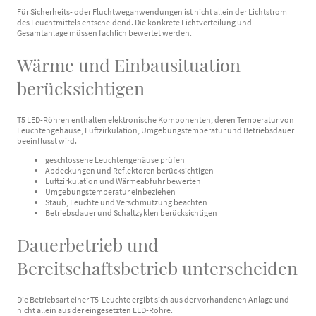
Für Sicherheits- oder Fluchtweganwendungen ist nicht allein der Lichtstrom
des Leuchtmittels entscheidend. Die konkrete Lichtverteilung und
Gesamtanlage müssen fachlich bewertet werden.
Wärme und Einbausituation
berücksichtigen
T5 LED-Röhren enthalten elektronische Komponenten, deren Temperatur von
Leuchtengehäuse, Luftzirkulation, Umgebungstemperatur und Betriebsdauer
beeinflusst wird.
geschlossene Leuchtengehäuse prüfen
Abdeckungen und Reflektoren berücksichtigen
Luftzirkulation und Wärmeabfuhr bewerten
Umgebungstemperatur einbeziehen
Staub, Feuchte und Verschmutzung beachten
Betriebsdauer und Schaltzyklen berücksichtigen
Dauerbetrieb und
Bereitschaftsbetrieb unterscheiden
Die Betriebsart einer T5-Leuchte ergibt sich aus der vorhandenen Anlage und
nicht allein aus der eingesetzten LED-Röhre.