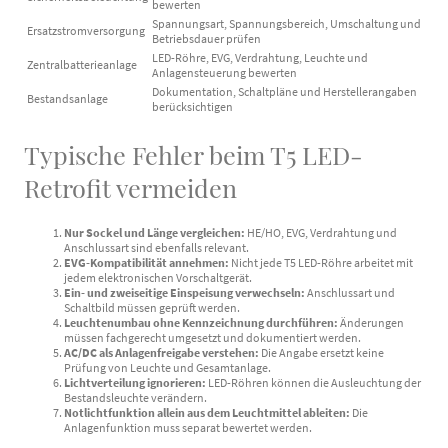
bewerten
Spannungsart, Spannungsbereich, Umschaltung und
Ersatzstromversorgung
Betriebsdauer prüfen
LED-Röhre, EVG, Verdrahtung, Leuchte und
Zentralbatterieanlage
Anlagensteuerung bewerten
Dokumentation, Schaltpläne und Herstellerangaben
Bestandsanlage
berücksichtigen
Typische Fehler beim T5 LED-
Retrofit vermeiden
Nur Sockel und Länge vergleichen:
HE/HO, EVG, Verdrahtung und
Anschlussart sind ebenfalls relevant.
EVG-Kompatibilität annehmen:
Nicht jede T5 LED-Röhre arbeitet mit
jedem elektronischen Vorschaltgerät.
Ein- und zweiseitige Einspeisung verwechseln:
Anschlussart und
Schaltbild müssen geprüft werden.
Leuchtenumbau ohne Kennzeichnung durchführen:
Änderungen
müssen fachgerecht umgesetzt und dokumentiert werden.
AC/DC als Anlagenfreigabe verstehen:
Die Angabe ersetzt keine
Prüfung von Leuchte und Gesamtanlage.
Lichtverteilung ignorieren:
LED-Röhren können die Ausleuchtung der
Bestandsleuchte verändern.
Notlichtfunktion allein aus dem Leuchtmittel ableiten:
Die
Anlagenfunktion muss separat bewertet werden.