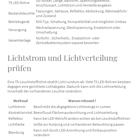
G5-Sockel, Länge, Bauform, Spannungsbereich,
T5 LED-Röhre
Anschlussart, Lichtstrom und Herstellerangaben
Fassungen, Gehäuse, Reflektor, Abdeckung, Wärmeabfuhr
Bestandsleuchte
und Zustand
Betriebsgerät
EVG-Typ, Schaltung, Kompatibilität und möglicher Umbau
Wechselspannung, Gleichspannung, Ersatzstrom oder
Versorgung
Umschaltung
Notlicht-, Sicherheits-, Ersatzstrom- oder
Gesamtanlage
Zentralbatteriesystem separat bewerten
Lichtstrom und Lichtverteilung
prüfen
Eine T5-Leuchtstoffröhre strahlt Licht rundum ab. Viele T5 LED-Röhren besitzen
dagegen eine gerichtete Lichtabgabe. Dadurch kann sich die Lichtverteilung
innerhalb der vorhandenen Leuchte verändern.
Merkmal
Warum relevant?
Lichtstrom
Beschreibt die abgegebene Lichtmenge in Lumen
Abstrahlwinkel
Beeinflusst Flächenausleuchtung und Lichtverteilung
Reflektor
Kann bei LED-Retrofit anders wirken als bei Leuchtstoffröhren
Lichtfarbe
Sollte zur Nutzung und vorhandenen Beleuchtung passen
Kann sich durch LED-Anordnung und Einbauposition
Blendung
verändern