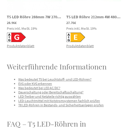
T5 LED Röhre 288mm 7W 2700K DC 10-30V G5 540lm
|
dcLED29RLT5W
T5 LED Röhre 212mm 4W 480lm 5000K DC 28–35V G5 mit Splitterschutz
28.96€
27.76€
Preis inkl. MwSt.
19
%
Preis inkl. MwSt.
19
%
Produktdatenblatt
Produktdatenblatt
Weiterführende Informationen
Was bedeutet T5 bei Leuchtstoff- und LED-Röhren?
EVG oder KVG erkennen
Was bedeutet bei LED AC/DC?
Dauerschaltung oder Bereitschaftsschaltung?
LED-Treiber und Netzteile richtig auswählen
LED-Leuchtmittel mit Notstromsystemen fachlich prüfen
T8 LED-Röhren in Bestands- und Sicherheitsanlagen prüfen
FAQ – T5 LED-Röhren in