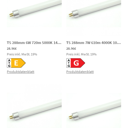
T5 288mm 6W 720m 5000K 145mA 36-45V DC LED Notlicht Röhre
T5 288mm 7W 610m 4000K 10-30V DC LED Notlicht Röhre
|
dcL
28.96€
28.96€
Preis inkl. MwSt.
19
%
Preis inkl. MwSt.
19
%
Produktdatenblatt
Produktdatenblatt