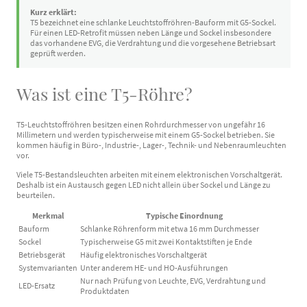
Kurz erklärt:
T5 bezeichnet eine schlanke Leuchtstoffröhren-Bauform mit G5-Sockel.
Für einen LED-Retrofit müssen neben Länge und Sockel insbesondere
das vorhandene EVG, die Verdrahtung und die vorgesehene Betriebsart
geprüft werden.
Was ist eine T5-Röhre?
T5-Leuchtstoffröhren besitzen einen Rohrdurchmesser von ungefähr 16
Millimetern und werden typischerweise mit einem G5-Sockel betrieben. Sie
kommen häufig in Büro-, Industrie-, Lager-, Technik- und Nebenraumleuchten
vor.
Viele T5-Bestandsleuchten arbeiten mit einem elektronischen Vorschaltgerät.
Deshalb ist ein Austausch gegen LED nicht allein über Sockel und Länge zu
beurteilen.
Merkmal
Typische Einordnung
Bauform
Schlanke Röhrenform mit etwa 16 mm Durchmesser
Sockel
Typischerweise G5 mit zwei Kontaktstiften je Ende
Betriebsgerät
Häufig elektronisches Vorschaltgerät
Systemvarianten
Unter anderem HE- und HO-Ausführungen
Nur nach Prüfung von Leuchte, EVG, Verdrahtung und
LED-Ersatz
Produktdaten