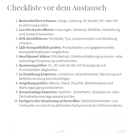
Checkliste vor dem Austausch
Bestandsröhre erfassen:
Länge, Leistung, G5-Sockel, HE- oder HO-
Ausführung prüfen.
Leuchte kontrollieren:
Fassungen, Gehäuse, Reflektor, Abdeckung
und Zustand bewerten.
EVG identifizieren:
Hersteller, Typ, Lampenanzahl und Schaltung
erfassen.
LED-Kompatibilität prüfen:
Produktdaten und gegebenenfalls
Kompatibilitätslisten vergleichen.
Anschlussart klären:
EVG-Betrieb, Direktverdrahtung sowie ein- oder
zweiseitige Einspeisung unterscheiden.
Spannung prüfen:
AC, DC oder AC/DC mit Versorgung und
Produktdaten abgleichen.
Lichtwirkung bewerten:
Lichtstrom, Abstrahlwinkel, Blendung und
Reflektorwirkung berücksichtigen.
Umgebung prüfen:
Wärme, Staub, Feuchte, Betriebsdauer und
Wartungszugang einbeziehen.
Gesamtanlage bewerten:
Notlicht-, Sicherheits-, Ersatzstrom- oder
Zentralbatterieanlage separat prüfen.
Fachgerechte Umsetzung sicherstellen:
Elektrische Arbeiten und
Umbauten nur durch qualifiziertes Fachpersonal durchführen lassen.