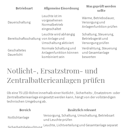
Was geprüft werden
Betriebsart
Allgemeine Einordnung
sollte
Leuchte ist im
Wärme, Betriebsdauer,
vorgesehenen
Dauerschaltung
Versorgung und
Normalbetrieb
Anlagenfunktion prüfen
eingeschaltet
Leuchte wird abhängig
Schaltung, Steuerung,
Bereitschaftsschaltung
von Anlage und
Betriebsgerät und
Umschaltung aktiviert
Versorgung prüfen
Normale Schaltung und
Verdrahtung, Steuerung
Geschaltetes
Anlagenfunktion können
und Gesamtanlage
Dauerlicht
kombiniert sein
bewerten
Notlicht-, Ersatzstrom- und
Zentralbatterieanlagen prüfen
Ob eine T5 LED-Röhre innerhalb einer Notlicht-, Sicherheits-, Ersatzstrom- oder
Zentralbatterieanlage eingesetzt werden kann, hängt von der vollständigen
technischen Umgebung ab.
Bereich
Zusätzlich relevant
Versorgung, Schaltung, Umschaltung, Betriebsart
Notlichtanlage
und Leuchte prüfen
Leuchte, Lichtverteilung und Gesamtanlage separat
Sicherheitsbeleuchtung