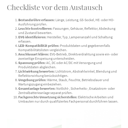
Checkliste vor dem Austausch
Bestandsröhre erfassen:
Länge, Leistung, G5-Sockel, HE- oder HO-
Ausführung prüfen.
Leuchte kontrollieren:
Fassungen, Gehäuse, Reflektor, Abdeckung
und Zustand bewerten.
EVG identifizieren:
Hersteller, Typ, Lampenanzahl und Schaltung
erfassen.
LED-Kompatibilität prüfen:
Produktdaten und gegebenenfalls
Kompatibilitätslisten vergleichen.
Anschlussart klären:
EVG-Betrieb, Direktverdrahtung sowie ein- oder
zweiseitige Einspeisung unterscheiden.
Spannung prüfen:
AC, DC oder AC/DC mit Versorgung und
Produktdaten abgleichen.
Lichtwirkung bewerten:
Lichtstrom, Abstrahlwinkel, Blendung und
Reflektorwirkung berücksichtigen.
Umgebung prüfen:
Wärme, Staub, Feuchte, Betriebsdauer und
Wartungszugang einbeziehen.
Gesamtanlage bewerten:
Notlicht-, Sicherheits-, Ersatzstrom- oder
Zentralbatterieanlage separat prüfen.
Fachgerechte Umsetzung sicherstellen:
Elektrische Arbeiten und
Umbauten nur durch qualifiziertes Fachpersonal durchführen lassen.