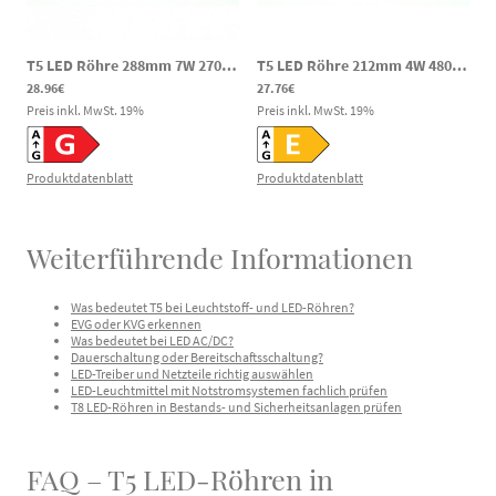
T5 LED Röhre 288mm 7W 2700K DC 10-30V G5 540lm
|
dcLED29RLT5W
T5 LED Röhre 212mm 4W 480lm 5000K DC 28–35V G5 mit Splitterschutz
28.96€
27.76€
Preis inkl. MwSt.
19
%
Preis inkl. MwSt.
19
%
Produktdatenblatt
Produktdatenblatt
Weiterführende Informationen
Was bedeutet T5 bei Leuchtstoff- und LED-Röhren?
EVG oder KVG erkennen
Was bedeutet bei LED AC/DC?
Dauerschaltung oder Bereitschaftsschaltung?
LED-Treiber und Netzteile richtig auswählen
LED-Leuchtmittel mit Notstromsystemen fachlich prüfen
T8 LED-Röhren in Bestands- und Sicherheitsanlagen prüfen
FAQ – T5 LED-Röhren in