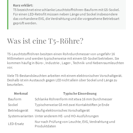
Kurz erklärt:
T5 bezeichnet eine schlanke Leuchtstoffröhren-Bauform mit G5-Sockel.
Für einen LED-Retrofit müssen neben Länge und Sockel insbesondere
das vorhandene EVG, die Verdrahtung und die vorgesehene Betriebsart
geprüft werden.
Was ist eine T5-Röhre?
T5-Leuchtstoffröhren besitzen einen Rohrdurchmesser von ungefähr 16
Millimetern und werden typischerweise mit einem G5-Sockel betrieben. Sie
kommen häufig in Büro-, Industrie-, Lager-, Technik- und Nebenraumleuchten
vor.
Viele T5-Bestandsleuchten arbeiten mit einem elektronischen Vorschaltgerät.
Deshalb ist ein Austausch gegen LED nicht allein über Sockel und Länge zu
beurteilen.
Merkmal
Typische Einordnung
Bauform
Schlanke Röhrenform mit etwa 16 mm Durchmesser
Sockel
Typischerweise G5 mit zwei Kontaktstiften je Ende
Betriebsgerät
Häufig elektronisches Vorschaltgerät
Systemvarianten
Unter anderem HE- und HO-Ausführungen
Nur nach Prüfung von Leuchte, EVG, Verdrahtung und
LED-Ersatz
Produktdaten