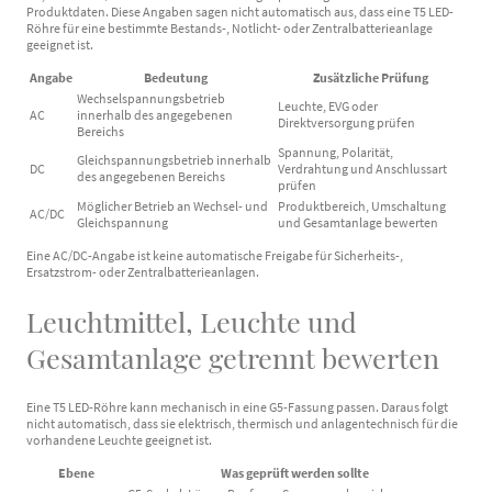
Produktdaten. Diese Angaben sagen nicht automatisch aus, dass eine T5 LED-
Röhre für eine bestimmte Bestands-, Notlicht- oder Zentralbatterieanlage
geeignet ist.
Angabe
Bedeutung
Zusätzliche Prüfung
Wechselspannungsbetrieb
Leuchte, EVG oder
AC
innerhalb des angegebenen
Direktversorgung prüfen
Bereichs
Spannung, Polarität,
Gleichspannungsbetrieb innerhalb
DC
Verdrahtung und Anschlussart
des angegebenen Bereichs
prüfen
Möglicher Betrieb an Wechsel- und
Produktbereich, Umschaltung
AC/DC
Gleichspannung
und Gesamtanlage bewerten
Eine AC/DC-Angabe ist keine automatische Freigabe für Sicherheits-,
Ersatzstrom- oder Zentralbatterieanlagen.
Leuchtmittel, Leuchte und
Gesamtanlage getrennt bewerten
Eine T5 LED-Röhre kann mechanisch in eine G5-Fassung passen. Daraus folgt
nicht automatisch, dass sie elektrisch, thermisch und anlagentechnisch für die
vorhandene Leuchte geeignet ist.
Ebene
Was geprüft werden sollte