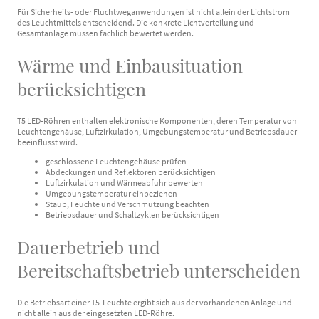
Für Sicherheits- oder Fluchtweganwendungen ist nicht allein der Lichtstrom
des Leuchtmittels entscheidend. Die konkrete Lichtverteilung und
Gesamtanlage müssen fachlich bewertet werden.
Wärme und Einbausituation
berücksichtigen
T5 LED-Röhren enthalten elektronische Komponenten, deren Temperatur von
Leuchtengehäuse, Luftzirkulation, Umgebungstemperatur und Betriebsdauer
beeinflusst wird.
geschlossene Leuchtengehäuse prüfen
Abdeckungen und Reflektoren berücksichtigen
Luftzirkulation und Wärmeabfuhr bewerten
Umgebungstemperatur einbeziehen
Staub, Feuchte und Verschmutzung beachten
Betriebsdauer und Schaltzyklen berücksichtigen
Dauerbetrieb und
Bereitschaftsbetrieb unterscheiden
Die Betriebsart einer T5-Leuchte ergibt sich aus der vorhandenen Anlage und
nicht allein aus der eingesetzten LED-Röhre.