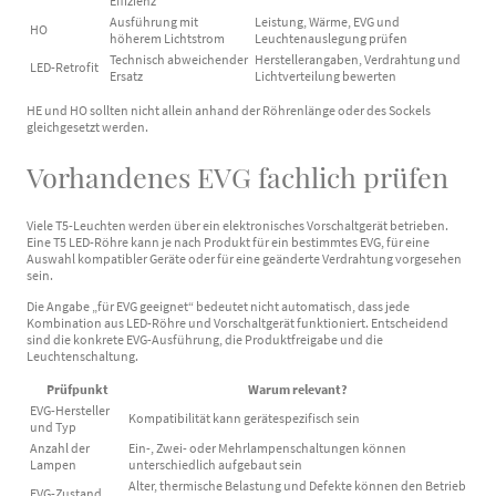
Effizienz
Ausführung mit
Leistung, Wärme, EVG und
HO
höherem Lichtstrom
Leuchtenauslegung prüfen
Technisch abweichender
Herstellerangaben, Verdrahtung und
LED-Retrofit
Ersatz
Lichtverteilung bewerten
HE und HO sollten nicht allein anhand der Röhrenlänge oder des Sockels
gleichgesetzt werden.
Vorhandenes EVG fachlich prüfen
Viele T5-Leuchten werden über ein elektronisches Vorschaltgerät betrieben.
Eine T5 LED-Röhre kann je nach Produkt für ein bestimmtes EVG, für eine
Auswahl kompatibler Geräte oder für eine geänderte Verdrahtung vorgesehen
sein.
Die Angabe „für EVG geeignet“ bedeutet nicht automatisch, dass jede
Kombination aus LED-Röhre und Vorschaltgerät funktioniert. Entscheidend
sind die konkrete EVG-Ausführung, die Produktfreigabe und die
Leuchtenschaltung.
Prüfpunkt
Warum relevant?
EVG-Hersteller
Kompatibilität kann gerätespezifisch sein
und Typ
Anzahl der
Ein-, Zwei- oder Mehrlampenschaltungen können
Lampen
unterschiedlich aufgebaut sein
Alter, thermische Belastung und Defekte können den Betrieb
EVG-Zustand