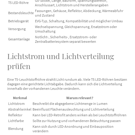
G5-Sockel, Länge, Bauform, Spannungsbereich,
T5 LED-Röhre
Anschlussart, Lichtstrom und Herstellerangaben
Fassungen, Gehäuse, Reflektor, Abdeckung, Wärmeabfuhr
Bestandsleuchte
und Zustand
Betriebsgerät
EVG-Typ, Schaltung, Kompatibilität und möglicher Umbau
Wechselspannung, Gleichspannung, Ersatzstrom oder
Versorgung
Umschaltung
Notlicht-, Sicherheits-, Ersatzstrom- oder
Gesamtanlage
Zentralbatteriesystem separat bewerten
Lichtstrom und Lichtverteilung
prüfen
Eine T5-Leuchtstoffröhre strahlt Licht rundum ab. Viele T5 LED-Röhren besitzen
dagegen eine gerichtete Lichtabgabe. Dadurch kann sich die Lichtverteilung
innerhalb der vorhandenen Leuchte verändern.
Merkmal
Warum relevant?
Lichtstrom
Beschreibt die abgegebene Lichtmenge in Lumen
Abstrahlwinkel
Beeinflusst Flächenausleuchtung und Lichtverteilung
Reflektor
Kann bei LED-Retrofit anders wirken als bei Leuchtstoffröhren
Lichtfarbe
Sollte zur Nutzung und vorhandenen Beleuchtung passen
Kann sich durch LED-Anordnung und Einbauposition
Blendung
verändern