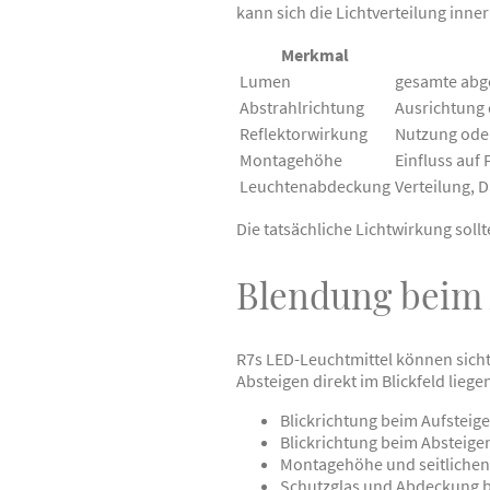
kann sich die Lichtverteilung inn
Merkmal
Lumen
gesamte abg
Abstrahlrichtung
Ausrichtung 
Reflektorwirkung
Nutzung ode
Montagehöhe
Einfluss auf
Leuchtenabdeckung
Verteilung, 
Die tatsächliche Lichtwirkung sol
Blendung beim 
R7s LED-Leuchtmittel können sich
Absteigen direkt im Blickfeld liege
Blickrichtung beim Aufsteig
Blickrichtung beim Absteige
Montagehöhe und seitlichen
Schutzglas und Abdeckung 