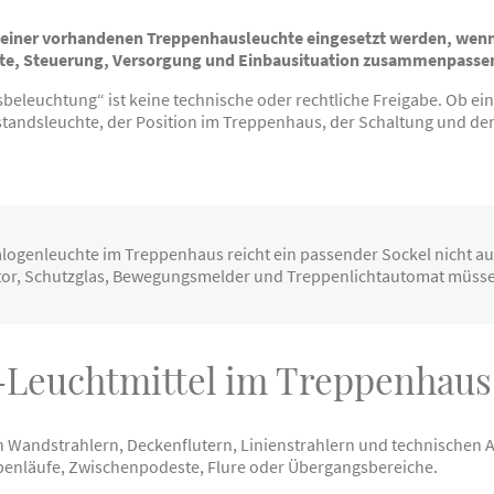
n einer vorhandenen Treppenhausleuchte eingesetzt werden, wen
hte, Steuerung, Versorgung und Einbausituation zusammenpasse
eleuchtung“ ist keine technische oder rechtliche Freigabe. Ob ein
standsleuchte, der Position im Treppenhaus, der Schaltung und de
logenleuchte im Treppenhaus reicht ein passender Sockel nicht aus
ktor, Schutzglas, Bewegungsmelder und Treppenlichtautomat müss
Leuchtmittel im Treppenhaus 
n Wandstrahlern, Deckenflutern, Linienstrahlern und technischen 
ppenläufe, Zwischenpodeste, Flure oder Übergangsbereiche.