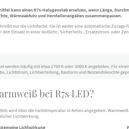
ttel kann einen R7s-Halogenstab ersetzen, wenn Länge, Durchm
uchte, Wärmeabfuhr und Herstellerangaben zusammenpassen.
eibt nur die Lichtfarbe. Sie ist weder eine automatische Zusage fü
 den Einsatz in einer Notlicht-, Sicherheits-, Ersatzstrom- oder Zen
l werden häufig mit etwa 2700 K oder 3000 K angeboten. Für eine
abe, Lichtstrom, Lichtverteilung, Bauform und Bestandsleuchte gep
armweiß bei R7s LED?
ttels wird über die Farbtemperatur in Kelvin angegeben. Warmweiß
blicher Lichtwirkung.
lgemeine Lichtwirkung