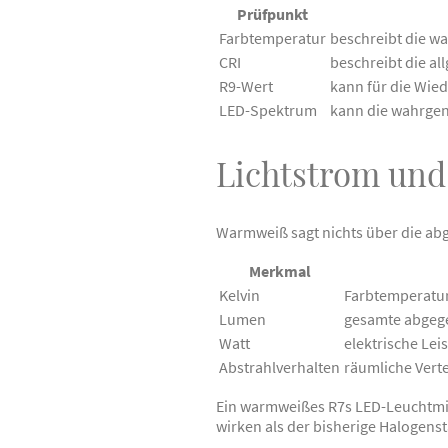
Prüfpunkt
Farbtemperatur
beschreibt die w
CRI
beschreibt die al
R9-Wert
kann für die Wied
LED-Spektrum
kann die wahrge
Lichtstrom und
Warmweiß sagt nichts über die abg
Merkmal
Kelvin
Farbtemperatur
Lumen
gesamte abgeg
Watt
elektrische Le
Abstrahlverhalten
räumliche Verte
Ein warmweißes R7s LED-Leuchtmi
wirken als der bisherige Halogenst