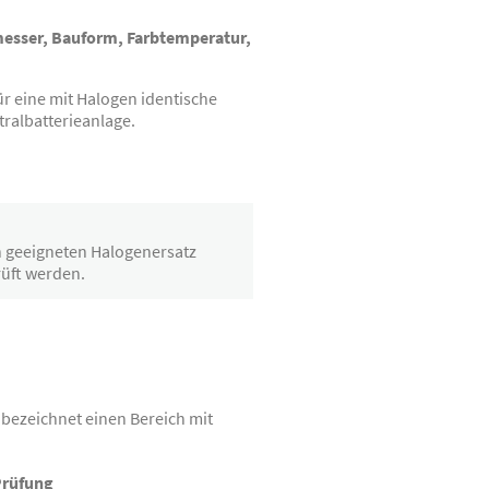
esser, Bauform, Farbtemperatur,
r eine mit Halogen identische
tralbatterieanlage.
n geeigneten Halogenersatz
rüft werden.
 bezeichnet einen Bereich mit
Prüfung