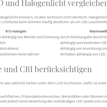
und Halogenlicht vergleiche
genlicht erinnern, ist aber technisch nicht identisch. Halogenlich
 Lichtfarbe beim Dimmen häufig deutlicher als ein LED-Leuchtmitte
R7s Halogen
Warmweiß
d abhängig von Betrieb und Dimmung
durch Kelvinangabe beschri
lich
abhängig vom konkreten CRI-
bstrahlend
abhängig von Anordnung und
terdimmen meist wärmer
Verhalten abhängig von LED
 und CRI berücksichtigen
t, wie natürlich Farben unter dem Licht erscheinen. Dafür ist unt
rkaufsflächen, Präsentationsbereichen, Werkstätten oder Räumen m
 ersetzt jedoch keine Bewertung des vollständigen LED-Spektrums 