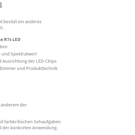
n
t besitzt ein anderes
l.
e R7s LED
eben
 und Spektralwert
 Ausrichtung der LED-Chips
, Dimmer und Produkttechnik
er anderem der
it farbkritischen Sehaufgaben
und der konkreten Anwendung.