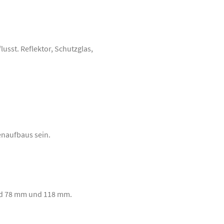
sst. Reflektor, Schutzglas,
enaufbaus sein.
nd 78 mm und 118 mm.