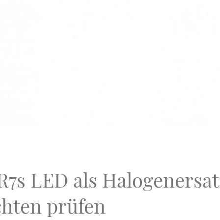
7s LED als Halogenersat
chten prüfen