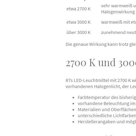
sehr warmweiß un
etwa 2700 K
Halogenwirkung
etwa 3000 K
warmweiß mit et
über 3000 K
zunehmend neutr
Die genaue Wirkung kann trotz gl
2700 K und 300
R7s LED-Leuchtmittel mit 2700 K w
vorhandenen Halogenlicht, der Le
Farbtemperatur des bisherig
vorhandene Beleuchtung im
Materialien und Oberflächen
unterschiedliche Lichtfarb
Herstellerangaben und mögl