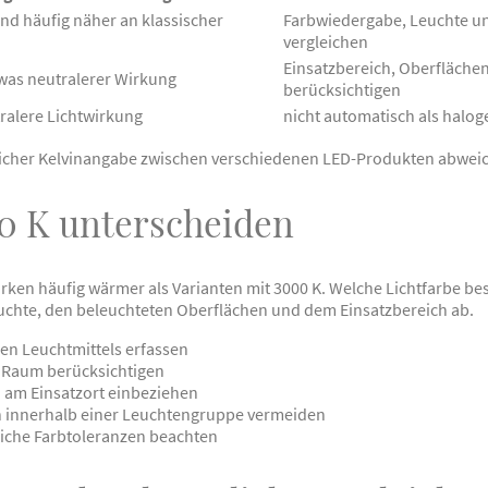
d häufig näher an klassischer
Farbwiedergabe, Leuchte u
vergleichen
Einsatzbereich, Oberfläche
was neutralerer Wirkung
berücksichtigen
alere Lichtwirkung
nicht automatisch als halo
eicher Kelvinangabe zwischen verschiedenen LED-Produkten abwei
0 K unterscheiden
irken häufig wärmer als Varianten mit 3000 K. Welche Lichtfarbe be
uchte, den beleuchteten Oberflächen und dem Einsatzbereich ab.
en Leuchtmittels erfassen
 Raum berücksichtigen
 am Einsatzort einbeziehen
en innerhalb einer Leuchtengruppe vermeiden
iche Farbtoleranzen beachten