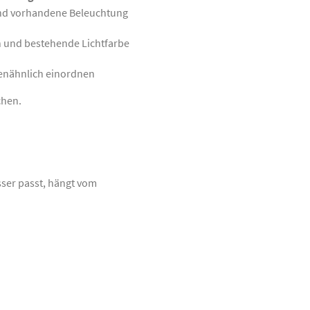
nd vorhandene Beleuchtung
n und bestehende Lichtfarbe
genähnlich einordnen
chen.
sser passt, hängt vom