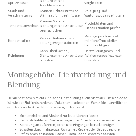
Dichtungen und
Spritzwasser
vergleichen
Anschlussbereich
Staub und
Können Lichtaustritt und
Reinigung und
Verschmutzung
Wärmeabfuhr beeinflussen
Wartungszugang einplanen
Können Material,
Produktdaten und
Temperaturwechsel
Dichtungen und Anschlüsse
Einbausituation prüfen
beanspruchen
Montageposition und
Kann an Gehäusen und
Kondensation
mögliche Tropfstellen
Leitungswegen auftreten
berücksichtigen
Kann Oberflächen,
Herstellerangaben und
Reinigung
Dichtungen und Anschlüsse
Reinigungsbedingungen
belasten
beachten
Montagehöhe, Lichtverteilung und
Blendung
Für Außenflächen reicht eine hohe Lichtleistung allein nicht aus. Entscheidend
ist, wie der Flutlichtstrahler auf Zufahrten, Ladezonen, Werkhöfe, Lagerflächen
oder technische Arbeitsbereiche ausgerichtet wird.
Montagehöhe und Abstand zur Nutzfläche erfassen
Flutlichtstrahler auf Verkehrswege oder Arbeitsbereiche ausrichten
Blendung an Zufahrten, Toren und Eingängen berücksichtigen
Schatten durch Fahrzeuge, Container, Regale oder Gebäude prüfen
Reflexionen an nassen Flächen, Metall oder Fenstern beachten