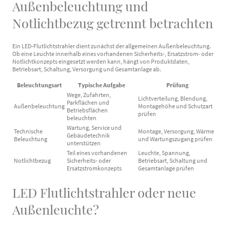
Außenbeleuchtung und
Notlichtbezug getrennt betrachten
Ein LED-Flutlichtstrahler dient zunächst der allgemeinen Außenbeleuchtung.
Ob eine Leuchte innerhalb eines vorhandenen Sicherheits-, Ersatzstrom- oder
Notlichtkonzepts eingesetzt werden kann, hängt von Produktdaten,
Betriebsart, Schaltung, Versorgung und Gesamtanlage ab.
Beleuchtungsart
Typische Aufgabe
Prüfung
Wege, Zufahrten,
Lichtverteilung, Blendung,
Parkflächen und
Außenbeleuchtung
Montagehöhe und Schutzart
Betriebsflächen
prüfen
beleuchten
Wartung, Service und
Technische
Montage, Versorgung, Wärme
Gebäudetechnik
Beleuchtung
und Wartungszugang prüfen
unterstützen
Teil eines vorhandenen
Leuchte, Spannung,
Notlichtbezug
Sicherheits- oder
Betriebsart, Schaltung und
Ersatzstromkonzepts
Gesamtanlage prüfen
LED Flutlichtstrahler oder neue
Außenleuchte?