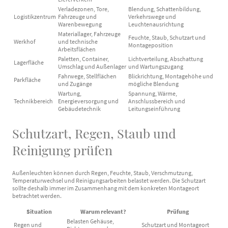
Verladezonen, Tore,
Blendung, Schattenbildung,
Logistikzentrum
Fahrzeuge und
Verkehrswege und
Warenbewegung
Leuchtenausrichtung
Materiallager, Fahrzeuge
Feuchte, Staub, Schutzart und
Werkhof
und technische
Montageposition
Arbeitsflächen
Paletten, Container,
Lichtverteilung, Abschattung
Lagerfläche
Umschlag und Außenlager
und Wartungszugang
Fahrwege, Stellflächen
Blickrichtung, Montagehöhe und
Parkfläche
und Zugänge
mögliche Blendung
Wartung,
Spannung, Wärme,
Technikbereich
Energieversorgung und
Anschlussbereich und
Gebäudetechnik
Leitungseinführung
Schutzart, Regen, Staub und
Reinigung prüfen
Außenleuchten können durch Regen, Feuchte, Staub, Verschmutzung,
Temperaturwechsel und Reinigungsarbeiten belastet werden. Die Schutzart
sollte deshalb immer im Zusammenhang mit dem konkreten Montageort
betrachtet werden.
Situation
Warum relevant?
Prüfung
Belasten Gehäuse,
Regen und
Schutzart und Montageort