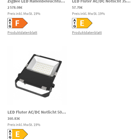
ZigBee LED Hallenbeleuchtung 400W IP65 30.000lm 2600-6500K 100-240V AC
LED Fluter AC/DC Notlicht 35W 3850lm 5700K 120-269V DC 100-240V AC
2 578.08€
57.70€
Preis inkl. MwSt.
19
%
Preis inkl. MwSt.
19
%
Produktdatenblatt
Produktdatenblatt
LED Fluter AC/DC Notlicht 50W 5500lm 5000K 80-269V DC 100-277V AC speziell für Wasserwerke und Zisternen
160.83€
Preis inkl. MwSt.
19
%