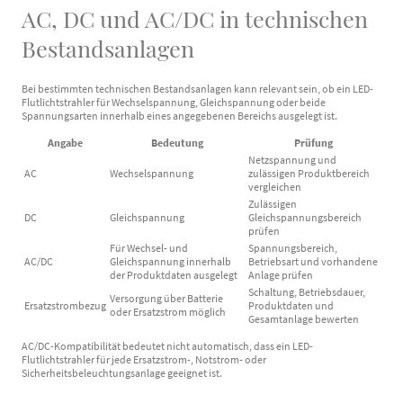
AC, DC und AC/DC in technischen
Bestandsanlagen
Bei bestimmten technischen Bestandsanlagen kann relevant sein, ob ein LED-
Flutlichtstrahler für Wechselspannung, Gleichspannung oder beide
Spannungsarten innerhalb eines angegebenen Bereichs ausgelegt ist.
Angabe
Bedeutung
Prüfung
Netzspannung und
AC
Wechselspannung
zulässigen Produktbereich
vergleichen
Zulässigen
DC
Gleichspannung
Gleichspannungsbereich
prüfen
Für Wechsel- und
Spannungsbereich,
AC/DC
Gleichspannung innerhalb
Betriebsart und vorhandene
der Produktdaten ausgelegt
Anlage prüfen
Schaltung, Betriebsdauer,
Versorgung über Batterie
Ersatzstrombezug
Produktdaten und
oder Ersatzstrom möglich
Gesamtanlage bewerten
AC/DC-Kompatibilität bedeutet nicht automatisch, dass ein LED-
Flutlichtstrahler für jede Ersatzstrom-, Notstrom- oder
Sicherheitsbeleuchtungsanlage geeignet ist.