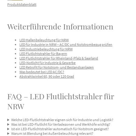
Produktdatenblatt
Weiterführende Informationen
LED Hallenbeleuchtung für NRW
LED für Industrie in NRW – AC/DC und Notstrombezug prüfen
LED Industriebeleuchtung für NRW
LED Flutlichtstrahler für Bayern
LED Flutlichtstrahler für Rheinland-Pfalz & Saarland
LED-Notlicht für Industrie & Gewerbe
LED Retrofit für Notstrom- und Bestandsanlagen
Was bedeutet bei LED AC/DC?
Abstrahlwinkel 60, 90 oder 120 Grad
FAQ – LED Flutlichtstrahler für
NRW
Welche LED-Flutlichtstrahler eignen sich für Industrie und Logistik?
Was ist bei LED-Flutlicht für Verladezonen und Werkhöfe wichtig?
Ist ein LED-Flutlichtstrahler automatisch für Notstrom geeignet?
Warum ist Blendung bei Außenbeleuchtung relevant?