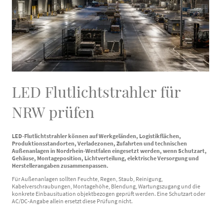
LED Flutlichtstrahler für
NRW prüfen
LED-Flutlichtstrahler können auf Werkgeländen, Logistikflächen,
Produktionsstandorten, Verladezonen, Zufahrten und technischen
Außenanlagen in Nordrhein-Westfalen eingesetzt werden, wenn Schutzart,
Gehäuse, Montageposition, Lichtverteilung, elektrische Versorgung und
Herstellerangaben zusammenpassen.
Für Außenanlagen sollten Feuchte, Regen, Staub, Reinigung,
Kabelverschraubungen, Montagehöhe, Blendung, Wartungszugang und die
konkrete Einbausituation objektbezogen geprüft werden. Eine Schutzart oder
AC/DC-Angabe allein ersetzt diese Prüfung nicht.