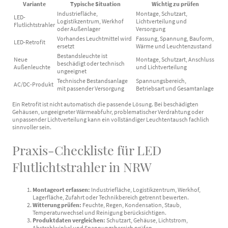
Variante
Typische Situation
Wichtig zu prüfen
Industriefläche,
Montage, Schutzart,
LED-
Logistikzentrum, Werkhof
Lichtverteilung und
Flutlichtstrahler
oder Außenlager
Versorgung
Vorhandes Leuchtmittel wird
Fassung, Spannung, Bauform,
LED-Retrofit
ersetzt
Wärme und Leuchtenzustand
Bestandsleuchte ist
Neue
Montage, Schutzart, Anschluss
beschädigt oder technisch
Außenleuchte
und Lichtverteilung
ungeeignet
Technische Bestandsanlage
Spannungsbereich,
AC/DC-Produkt
mit passender Versorgung
Betriebsart und Gesamtanlage
Ein Retrofit ist nicht automatisch die passende Lösung. Bei beschädigten
Gehäusen, ungeeigneter Wärmeabfuhr, problematischer Verdrahtung oder
unpassender Lichtverteilung kann ein vollständiger Leuchtentausch fachlich
sinnvoller sein.
Praxis-Checkliste für LED
Flutlichtstrahler in NRW
Montageort erfassen:
Industriefläche, Logistikzentrum, Werkhof,
Lagerfläche, Zufahrt oder Technikbereich getrennt bewerten.
Witterung prüfen:
Feuchte, Regen, Kondensation, Staub,
Temperaturwechsel und Reinigung berücksichtigen.
Produktdaten vergleichen:
Schutzart, Gehäuse, Lichtstrom,
Abstrahlwinkel und Spannungsbereich prüfen.