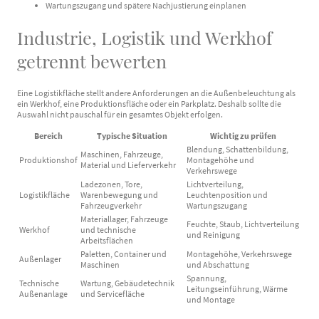
Wartungszugang und spätere Nachjustierung einplanen
Industrie, Logistik und Werkhof
getrennt bewerten
Eine Logistikfläche stellt andere Anforderungen an die Außenbeleuchtung als
ein Werkhof, eine Produktionsfläche oder ein Parkplatz. Deshalb sollte die
Auswahl nicht pauschal für ein gesamtes Objekt erfolgen.
Bereich
Typische Situation
Wichtig zu prüfen
Blendung, Schattenbildung,
Maschinen, Fahrzeuge,
Produktionshof
Montagehöhe und
Material und Lieferverkehr
Verkehrswege
Ladezonen, Tore,
Lichtverteilung,
Logistikfläche
Warenbewegung und
Leuchtenposition und
Fahrzeugverkehr
Wartungszugang
Materiallager, Fahrzeuge
Feuchte, Staub, Lichtverteilung
Werkhof
und technische
und Reinigung
Arbeitsflächen
Paletten, Container und
Montagehöhe, Verkehrswege
Außenlager
Maschinen
und Abschattung
Spannung,
Technische
Wartung, Gebäudetechnik
Leitungseinführung, Wärme
Außenanlage
und Servicefläche
und Montage