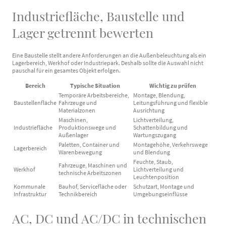
Industriefläche, Baustelle und
Lager getrennt bewerten
Eine Baustelle stellt andere Anforderungen an die Außenbeleuchtung als ein
Lagerbereich, Werkhof oder Industriepark. Deshalb sollte die Auswahl nicht
pauschal für ein gesamtes Objekt erfolgen.
Bereich
Typische Situation
Wichtig zu prüfen
Temporäre Arbeitsbereiche,
Montage, Blendung,
Baustellenfläche
Fahrzeuge und
Leitungsführung und flexible
Materialzonen
Ausrichtung
Maschinen,
Lichtverteilung,
Industriefläche
Produktionswege und
Schattenbildung und
Außenlager
Wartungszugang
Paletten, Container und
Montagehöhe, Verkehrswege
Lagerbereich
Warenbewegung
und Blendung
Feuchte, Staub,
Fahrzeuge, Maschinen und
Werkhof
Lichtverteilung und
technische Arbeitszonen
Leuchtenposition
Kommunale
Bauhof, Servicefläche oder
Schutzart, Montage und
Infrastruktur
Technikbereich
Umgebungseinflüsse
AC, DC und AC/DC in technischen