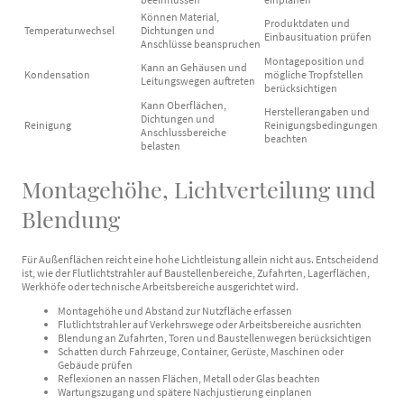
Können Material,
Produktdaten und
Temperaturwechsel
Dichtungen und
Einbausituation prüfen
Anschlüsse beanspruchen
Montageposition und
Kann an Gehäusen und
Kondensation
mögliche Tropfstellen
Leitungswegen auftreten
berücksichtigen
Kann Oberflächen,
Herstellerangaben und
Dichtungen und
Reinigung
Reinigungsbedingungen
Anschlussbereiche
beachten
belasten
Montagehöhe, Lichtverteilung und
Blendung
Für Außenflächen reicht eine hohe Lichtleistung allein nicht aus. Entscheidend
ist, wie der Flutlichtstrahler auf Baustellenbereiche, Zufahrten, Lagerflächen,
Werkhöfe oder technische Arbeitsbereiche ausgerichtet wird.
Montagehöhe und Abstand zur Nutzfläche erfassen
Flutlichtstrahler auf Verkehrswege oder Arbeitsbereiche ausrichten
Blendung an Zufahrten, Toren und Baustellenwegen berücksichtigen
Schatten durch Fahrzeuge, Container, Gerüste, Maschinen oder
Gebäude prüfen
Reflexionen an nassen Flächen, Metall oder Glas beachten
Wartungszugang und spätere Nachjustierung einplanen