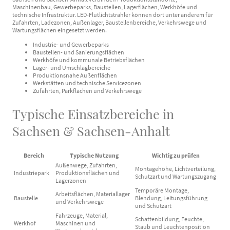
Maschinenbau, Gewerbeparks, Baustellen, Lagerflächen, Werkhöfe und
technische Infrastruktur. LED-Flutlichtstrahler können dort unter anderem für
Zufahrten, Ladezonen, Außenlager, Baustellenbereiche, Verkehrswege und
Wartungsflächen eingesetzt werden.
Industrie- und Gewerbeparks
Baustellen- und Sanierungsflächen
Werkhöfe und kommunale Betriebsflächen
Lager- und Umschlagbereiche
Produktionsnahe Außenflächen
Werkstätten und technische Servicezonen
Zufahrten, Parkflächen und Verkehrswege
Typische Einsatzbereiche in
Sachsen & Sachsen-Anhalt
Bereich
Typische Nutzung
Wichtig zu prüfen
Außenwege, Zufahrten,
Montagehöhe, Lichtverteilung,
Industriepark
Produktionsflächen und
Schutzart und Wartungszugang
Lagerzonen
Temporäre Montage,
Arbeitsflächen, Materiallager
Baustelle
Blendung, Leitungsführung
und Verkehrswege
und Schutzart
Fahrzeuge, Material,
Schattenbildung, Feuchte,
Werkhof
Maschinen und
Staub und Leuchtenposition