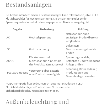
Bestandsanlagen
Bei bestimmten technischen Bestandsanlagen kann relevant sein, ob ein LED-
Flutlichtstrahler für Wechselspannung, Gleichspannung oder beide
Spannungsarten innerhalb eines angegebenen Bereichs ausgelegt ist.
Angabe
Bedeutung
Prüfung
Netzspannung und
AC
Wechselspannung
zulässigen Produktbereich
vergleichen
Zulässigen
DC
Gleichspannung
Gleichspannungsbereich
prüfen
Für Wechsel- und
Spannungsbereich,
AC/DC
Gleichspannung innerhalb
Betriebsart und vorhandene
der Produktdaten ausgelegt
Anlage prüfen
Schaltung, Betriebsdauer,
Versorgung über Batterie
Ersatzstrombezug
Produktdaten und
oder Ersatzstrom möglich
Gesamtanlage bewerten
AC/DC-Kompatibilität bedeutet nicht automatisch, dass ein LED-
Flutlichtstrahler für jede Ersatzstrom-, Notstrom- oder
Sicherheitsbeleuchtungsanlage geeignet ist.
Außenbeleuchtung und