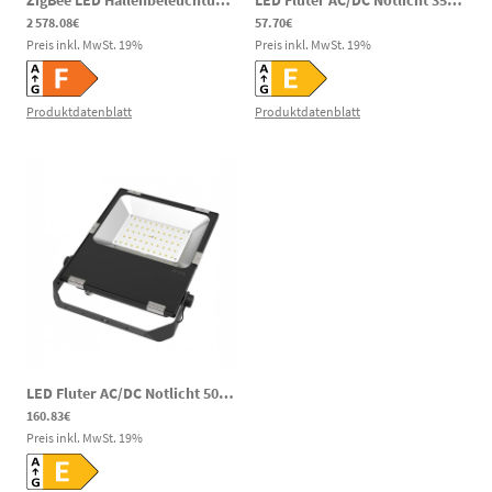
ZigBee LED Hallenbeleuchtung 400W IP65 30.000lm 2600-6500K 100-240V AC
LED Fluter AC/DC Notlicht 35W 3850lm 5700K 120-269V DC 100-240V AC
2 578.08€
57.70€
Preis inkl. MwSt.
19
%
Preis inkl. MwSt.
19
%
Produktdatenblatt
Produktdatenblatt
LED Fluter AC/DC Notlicht 50W 5500lm 5000K 80-269V DC 100-277V AC speziell für Wasserwerke und Zisternen
160.83€
Preis inkl. MwSt.
19
%