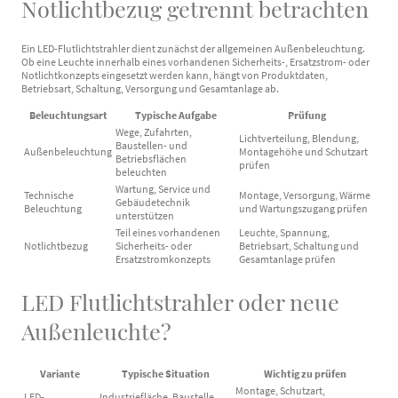
Notlichtbezug getrennt betrachten
Ein LED-Flutlichtstrahler dient zunächst der allgemeinen Außenbeleuchtung.
Ob eine Leuchte innerhalb eines vorhandenen Sicherheits-, Ersatzstrom- oder
Notlichtkonzepts eingesetzt werden kann, hängt von Produktdaten,
Betriebsart, Schaltung, Versorgung und Gesamtanlage ab.
Beleuchtungsart
Typische Aufgabe
Prüfung
Wege, Zufahrten,
Lichtverteilung, Blendung,
Baustellen- und
Außenbeleuchtung
Montagehöhe und Schutzart
Betriebsflächen
prüfen
beleuchten
Wartung, Service und
Technische
Montage, Versorgung, Wärme
Gebäudetechnik
Beleuchtung
und Wartungszugang prüfen
unterstützen
Teil eines vorhandenen
Leuchte, Spannung,
Notlichtbezug
Sicherheits- oder
Betriebsart, Schaltung und
Ersatzstromkonzepts
Gesamtanlage prüfen
LED Flutlichtstrahler oder neue
Außenleuchte?
Variante
Typische Situation
Wichtig zu prüfen
Montage, Schutzart,
LED-
Industriefläche, Baustelle,