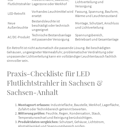
Lichtverteilung und
Flutlichtstrahler
Lagerzone oder Werkhof
Versorgung
Vorhandes Leuchtmittel wird
Fassung, Spannung, Bauform,
LED-Retrofit
ersetzt
Wärme und Leuchtenzustand
Bestandsleuchte ist
Neue
Montage, Schutzart, Anschluss
beschädigt oder technisch
Außenleuchte
und Lichtverteilung
ungeeignet
Technische Bestandsanlage
Spannungsbereich,
AC/DC-Produkt
mit passender Versorgung
Betriebsart und Gesamtanlage
Ein Retrofit ist nicht automatisch die passende Lösung. Bei beschädigten
Gehäusen, ungeeigneter Wärmeabfuhr, problematischer Verdrahtung oder
unpassender Lichtverteilung kann ein vollständiger Leuchtentausch fachlich
sinnvoller sein.
Praxis-Checkliste für LED
Flutlichtstrahler in Sachsen &
Sachsen-Anhalt
Montageort erfassen:
Industriefläche, Baustelle, Werkhof, Lagerfläche,
Zufahrt oder Technikbereich getrennt bewerten.
Witterung prüfen:
Feuchte, Regen, Kondensation, Staub,
Temperaturwechsel und Reinigung berücksichtigen.
Produktdaten vergleichen:
Schutzart, Gehäuse, Lichtstrom,
Abstrahlwinkel und Spannungsbereich prüfen.