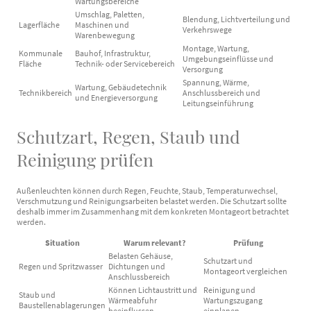
Wartungsbereiche
Umschlag, Paletten,
Blendung, Lichtverteilung und
Lagerfläche
Maschinen und
Verkehrswege
Warenbewegung
Montage, Wartung,
Kommunale
Bauhof, Infrastruktur,
Umgebungseinflüsse und
Fläche
Technik- oder Servicebereich
Versorgung
Spannung, Wärme,
Wartung, Gebäudetechnik
Technikbereich
Anschlussbereich und
und Energieversorgung
Leitungseinführung
Schutzart, Regen, Staub und
Reinigung prüfen
Außenleuchten können durch Regen, Feuchte, Staub, Temperaturwechsel,
Verschmutzung und Reinigungsarbeiten belastet werden. Die Schutzart sollte
deshalb immer im Zusammenhang mit dem konkreten Montageort betrachtet
werden.
Situation
Warum relevant?
Prüfung
Belasten Gehäuse,
Schutzart und
Regen und Spritzwasser
Dichtungen und
Montageort vergleichen
Anschlussbereich
Können Lichtaustritt und
Reinigung und
Staub und
Wärmeabfuhr
Wartungszugang
Baustellenablagerungen
beeinflussen
einplanen