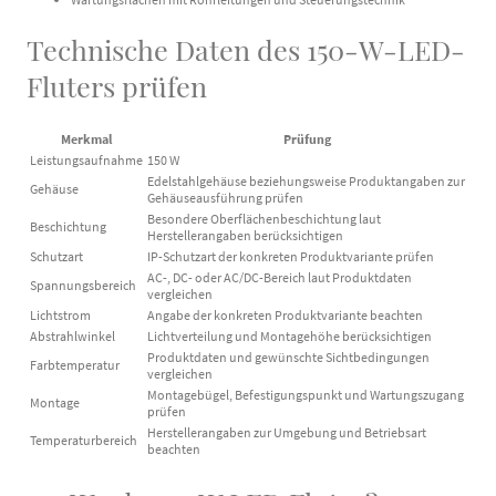
Technische Daten des 150-W-LED-
Fluters prüfen
Merkmal
Prüfung
Leistungsaufnahme
150 W
Edelstahlgehäuse beziehungsweise Produktangaben zur
Gehäuse
Gehäuseausführung prüfen
Besondere Oberflächenbeschichtung laut
Beschichtung
Herstellerangaben berücksichtigen
Schutzart
IP-Schutzart der konkreten Produktvariante prüfen
AC-, DC- oder AC/DC-Bereich laut Produktdaten
Spannungsbereich
vergleichen
Lichtstrom
Angabe der konkreten Produktvariante beachten
Abstrahlwinkel
Lichtverteilung und Montagehöhe berücksichtigen
Produktdaten und gewünschte Sichtbedingungen
Farbtemperatur
vergleichen
Montagebügel, Befestigungspunkt und Wartungszugang
Montage
prüfen
Herstellerangaben zur Umgebung und Betriebsart
Temperaturbereich
beachten