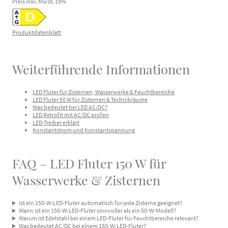
Preis inkl. MwSt.
19
%
Produktdatenblatt
Weiterführende Informationen
LED Fluter für Zisternen, Wasserwerke & Feuchtbereiche
LED Fluter 50 W für Zisternen & Technikräume
Was bedeutet bei LED AC/DC?
LED Retrofit mit AC/DC prüfen
LED-Treiber erklärt
Konstantstrom und Konstantspannung
FAQ – LED Fluter 150 W für
Wasserwerke & Zisternen
Ist ein 150-W-LED-Fluter automatisch für jede Zisterne geeignet?
Wann ist ein 150-W-LED-Fluter sinnvoller als ein 50-W-Modell?
Warum ist Edelstahl bei einem LED-Fluter für Feuchtbereiche relevant?
Was bedeutet AC/DC bei einem 150-W-LED-Fluter?