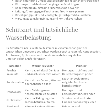
Beschichtung und Umgebungsbedingungen miteinander vergleichen
Dichtungen und Gehäuseübergänge berücksichtigen
Kabelverschraubungen und Zugentlastung bewerten
Leitungsführung gegen Feuchte und Tropfwasser planen
Befestigungspunkt und Montagebügel fachgerecht auswählen
Wartungszugang für Reinigung und Kontrolle vorsehen
Schutzart und tatsächliche
Wasserbelastung
Die Schutzart einer Leuchte sollte immer im Zusammenhang mit der
tatsächlichen Umgebung betrachtet werden. Feuchte Raumluft, Kondensation,
Tropfwasser, Spritzwasser und direkte Wasserbelastung stellen
unterschiedliche Anforderungen.
Situation
Warum relevant?
Prüfung
Feuchte
Kann dauerhaft auf Gehäuse
Montageort, Lüftung und
Raumluft
und Anschlussbereich wirken
Herstellerangaben prüfen
Leuchtenposition und
Kann sich an Decken, Wänden
Kondensation
mögliche Tropfstellen
oder Gehäusen bilden
berücksichtigen
Kann Dichtungen und
Montageort und
Tropfwasser
Anschlussbereich belasten
Leitungseinführung prüfen
Kann bei Reinigung oder
Schutzart und konkrete
Spritzwasser
Technikbetrieb auftreten
Einbausituation vergleichen
Staub und
Können Lichtaustritt und
Reinigung und