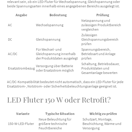
relevant sein, ob ein LED-Fluter für Wechselspannung, Gleichspannung oder
beide Spannungsarten innerhalb eines angegebenen Bereichs ausgelegt ist.
Angabe
Bedeutung
Prüfung
Netzspannung und
AC
Wechselspannung
zulässigen Produktbereich
vergleichen
Zulässigen
DC
Gleichspannung
Gleichspannungsbereich
prüfen
Für Wechsel- und
Spannungsbereich,
AC/DC
Gleichspannung innerhalb
Betriebsart und Anlage
der Produktdaten ausgelegt
prüfen
Schaltung, Betriebsdauer,
Versorgung über Batterie
Ersatzstrombezug
Produktdaten und
oder Ersatzstrom möglich
Gesamtanlage bewerten
AC/DC-Kompatibilität bedeutet nicht automatisch, dass ein LED-Fluter für jede
Ersatzstrom-, Notstrom- oder Sicherheitsbeleuchtungsanlage geeignet ist.
LED Fluter 150 W oder Retrofit?
Variante
Typische Situation
Wichtig zu prüfen
Neue Beleuchtung für
Schutzart, Montage,
150-W-LED-Fluter
größere technische
Beschichtung, Wärme und
Feuchtbereiche
Versorgung