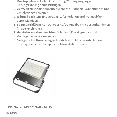
Montage planen:
Höhe, Ausrichtung, Wartungszugang und
Leitungsführung berücksichtigen.
Lichtverteilung prüfen:
Arbeitsbereiche, Pumpen, Rohrleitungen und
Verkehrswege bewerten.
Wärme beachten:
Einbauraum, Luftzirkulation und Wärmeabfuhr
berücksichtigen.
Spannung klären:
AC-, DC- oder AC/DC-Angaben mit der vorhandenen
Anlage vergleichen.
Herstellerangaben beachten:
Schutzart, Einsatzgrenzen und
Montagehinweise verwenden.
Fachgerechte Umsetzung sicherstellen:
Elektrische Arbeiten nur
durch qualifiziertes Fachpersonal durchführen lassen.
LED Fluter AC/DC Notlicht 150W 18000lm 5000K 80-269V DC 100-277V AC speziell für Wasserwerke und Zisternen
504.92€