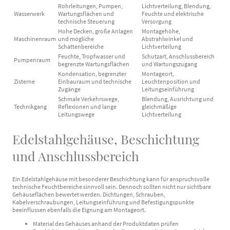
Rohrleitungen, Pumpen,
Lichtverteilung, Blendung,
Wasserwerk
Wartungsflächen und
Feuchte und elektrische
technische Steuerung
Versorgung
Hohe Decken, große Anlagen
Montagehöhe,
Maschinenraum
und mögliche
Abstrahlwinkel und
Schattenbereiche
Lichtverteilung
Feuchte, Tropfwasser und
Schutzart, Anschlussbereich
Pumpenraum
begrenzte Wartungsflächen
und Wartungszugang
Kondensation, begrenzter
Montageort,
Zisterne
Einbauraum und technische
Leuchtenposition und
Zugänge
Leitungseinführung
Schmale Verkehrswege,
Blendung, Ausrichtung und
Technikgang
Reflexionen und lange
gleichmäßige
Leitungswege
Lichtverteilung
Edelstahlgehäuse, Beschichtung
und Anschlussbereich
Ein Edelstahlgehäuse mit besonderer Beschichtung kann für anspruchsvolle
technische Feuchtbereiche sinnvoll sein. Dennoch sollten nicht nur sichtbare
Gehäuseflächen bewertet werden. Dichtungen, Schrauben,
Kabelverschraubungen, Leitungseinführung und Befestigungspunkte
beeinflussen ebenfalls die Eignung am Montageort.
Material des Gehäuses anhand der Produktdaten prüfen