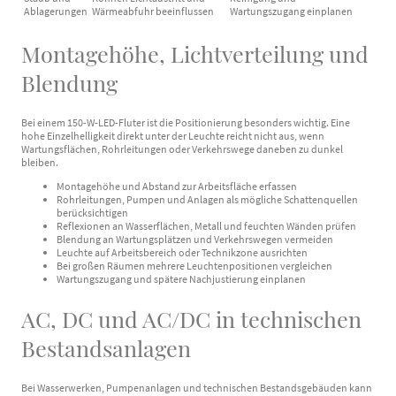
Ablagerungen
Wärmeabfuhr beeinflussen
Wartungszugang einplanen
Montagehöhe, Lichtverteilung und
Blendung
Bei einem 150-W-LED-Fluter ist die Positionierung besonders wichtig. Eine
hohe Einzelhelligkeit direkt unter der Leuchte reicht nicht aus, wenn
Wartungsflächen, Rohrleitungen oder Verkehrswege daneben zu dunkel
bleiben.
Montagehöhe und Abstand zur Arbeitsfläche erfassen
Rohrleitungen, Pumpen und Anlagen als mögliche Schattenquellen
berücksichtigen
Reflexionen an Wasserflächen, Metall und feuchten Wänden prüfen
Blendung an Wartungsplätzen und Verkehrswegen vermeiden
Leuchte auf Arbeitsbereich oder Technikzone ausrichten
Bei großen Räumen mehrere Leuchtenpositionen vergleichen
Wartungszugang und spätere Nachjustierung einplanen
AC, DC und AC/DC in technischen
Bestandsanlagen
Bei Wasserwerken, Pumpenanlagen und technischen Bestandsgebäuden kann