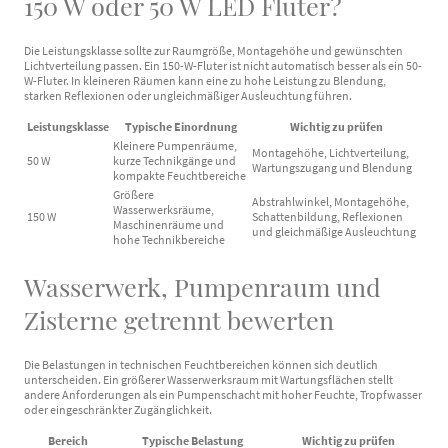
150 W oder 50 W LED Fluter?
Die Leistungsklasse sollte zur Raumgröße, Montagehöhe und gewünschten
Lichtverteilung passen. Ein 150-W-Fluter ist nicht automatisch besser als ein 50-
W-Fluter. In kleineren Räumen kann eine zu hohe Leistung zu Blendung,
starken Reflexionen oder ungleichmäßiger Ausleuchtung führen.
Leistungsklasse
Typische Einordnung
Wichtig zu prüfen
Kleinere Pumpenräume,
Montagehöhe, Lichtverteilung,
50 W
kurze Technikgänge und
Wartungszugang und Blendung
kompakte Feuchtbereiche
Größere
Abstrahlwinkel, Montagehöhe,
Wasserwerksräume,
150 W
Schattenbildung, Reflexionen
Maschinenräume und
und gleichmäßige Ausleuchtung
hohe Technikbereiche
Wasserwerk, Pumpenraum und
Zisterne getrennt bewerten
Die Belastungen in technischen Feuchtbereichen können sich deutlich
unterscheiden. Ein größerer Wasserwerksraum mit Wartungsflächen stellt
andere Anforderungen als ein Pumpenschacht mit hoher Feuchte, Tropfwasser
oder eingeschränkter Zugänglichkeit.
Bereich
Typische Belastung
Wichtig zu prüfen