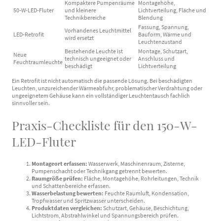
Kompaktere Pumpenräume
Montagehöhe,
50-W-LED-Fluter
und kleinere
Lichtverteilung, Fläche und
Technikbereiche
Blendung
Fassung, Spannung,
Vorhandenes Leuchtmittel
LED-Retrofit
Bauform, Wärme und
wird ersetzt
Leuchtenzustand
Bestehende Leuchte ist
Montage, Schutzart,
Neue
technisch ungeeignet oder
Anschluss und
Feuchtraumleuchte
beschädigt
Lichtverteilung
Ein Retrofit ist nicht automatisch die passende Lösung. Bei beschädigten
Leuchten, unzureichender Wärmeabfuhr, problematischer Verdrahtung oder
ungeeignetem Gehäuse kann ein vollständiger Leuchtentausch fachlich
sinnvoller sein.
Praxis-Checkliste für den 150-W-
LED-Fluter
Montageort erfassen:
Wasserwerk, Maschinenraum, Zisterne,
Pumpenschacht oder Technikgang getrennt bewerten.
Raumgröße prüfen:
Fläche, Montagehöhe, Rohrleitungen, Technik
und Schattenbereiche erfassen.
Wasserbelastung bewerten:
Feuchte Raumluft, Kondensation,
Tropfwasser und Spritzwasser unterscheiden.
Produktdaten vergleichen:
Schutzart, Gehäuse, Beschichtung,
Lichtstrom, Abstrahlwinkel und Spannungsbereich prüfen.