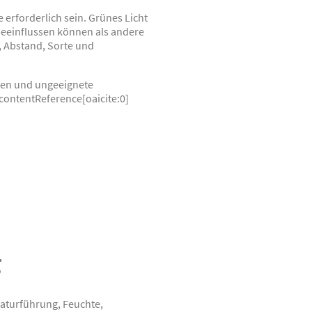
 erforderlich sein. Grünes Licht
 beeinflussen können als andere
, Abstand, Sorte und
ngen und ungeeignete
contentReference[oaicite:0]
g
raturführung, Feuchte,