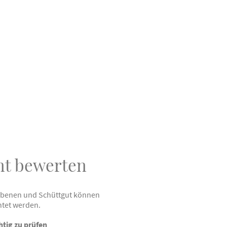
nnt bewerten
alebenen und Schüttgut können
htet werden.
htig zu prüfen