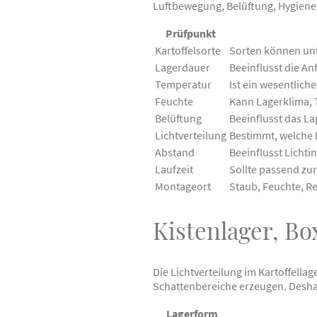
Luftbewegung, Belüftung, Hygiene,
Prüfpunkt
Kartoffelsorte
Sorten können unt
Lagerdauer
Beeinflusst die A
Temperatur
Ist ein wesentlich
Feuchte
Kann Lagerklima, 
Belüftung
Beeinflusst das L
Lichtverteilung
Bestimmt, welche 
Abstand
Beeinflusst Licht
Laufzeit
Sollte passend zu
Montageort
Staub, Feuchte, R
Kistenlager, B
Die Lichtverteilung im Kartoffella
Schattenbereiche erzeugen. Deshal
Lagerform