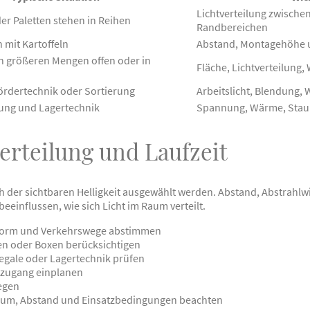
Lichtverteilung zwische
er Paletten stehen in Reihen
Randbereichen
mit Kartoffeln
Abstand, Montagehöhe 
 in größeren Mengen offen oder in
Fläche, Lichtverteilun
Fördertechnik oder Sortierung
Arbeitslicht, Blendung,
rung und Lagertechnik
Spannung, Wärme, Staub
erteilung und Laufzeit
ach der sichtbaren Helligkeit ausgewählt werden. Abstand, Abstrah
einflussen, wie sich Licht im Raum verteilt.
rform und Verkehrswege abstimmen
en oder Boxen berücksichtigen
egale oder Lagertechnik prüfen
zugang einplanen
legen
rum, Abstand und Einsatzbedingungen beachten