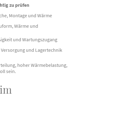
htig zu prüfen
äche, Montage und Wärme
auform, Wärme und
ßigkeit und Wartungszugang
 Versorgung und Lagertechnik
erteilung, hoher Wärmebelastung,
ll sein.
 im