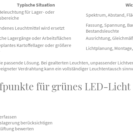
Typische Situation
Wic
eleuchtung für Lager- oder
Spektrum, Abstand, Fl
sbereiche
Fassung, Spannung, B
denes Leuchtmittel wird ersetzt
Bestandsleuchte
che Lagergänge oder Arbeitsflächen
Ausrichtung, Gleichmä
plantes Kartoffellager oder größere
Lichtplanung, Montage,
e
h die passende Lösung. Bei gealterten Leuchten, unpassender Lichtv
igneter Verdrahtung kann ein vollständiger Leuchtentausch sinnvo
fpunkte für grünes LED-Licht
 erfassen
slagerung berücksichtigen
lüftung bewerten