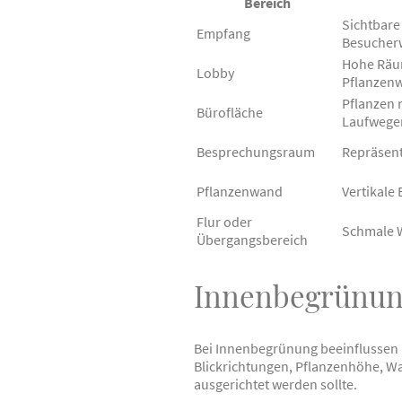
Bereich
Sichtbare
Empfang
Besucher
Hohe Räu
Lobby
Pflanzen
Pflanzen 
Bürofläche
Laufwege
Besprechungsraum
Repräsent
Pflanzenwand
Vertikale
Flur oder
Schmale 
Übergangsbereich
Innenbegrünung
Bei Innenbegrünung beeinflussen n
Blickrichtungen, Pflanzenhöhe, Wa
ausgerichtet werden sollte.