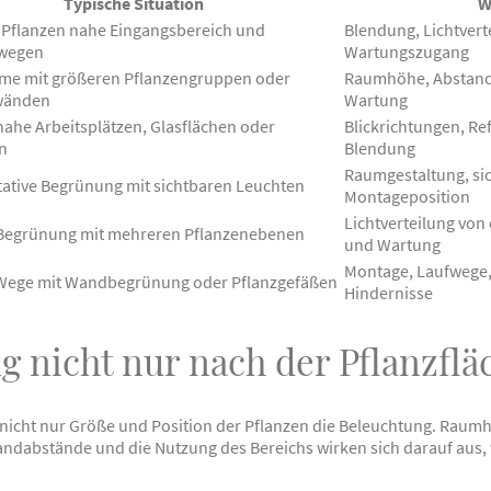
Typische Situation
W
 Pflanzen nahe Eingangsbereich und
Blendung, Lichtver
wegen
Wartungszugang
me mit größeren Pflanzengruppen oder
Raumhöhe, Abstand,
wänden
Wartung
nahe Arbeitsplätzen, Glasflächen oder
Blickrichtungen, Re
n
Blendung
Raumgestaltung, sic
ative Begrünung mit sichtbaren Leuchten
Montageposition
Lichtverteilung von
 Begrünung mit mehreren Pflanzenebenen
und Wartung
Montage, Laufwege
Wege mit Wandbegrünung oder Pflanzgefäßen
Hindernisse
 nicht nur nach der Pflanzflä
icht nur Größe und Position der Pflanzen die Beleuchtung. Raumhö
ndabstände und die Nutzung des Bereichs wirken sich darauf aus, 