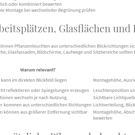
lich oder kombiniert bewerten
ible Montage bei wechselnder Begrünung prüfen
beitsplätzen, Glasflächen und
önnen Pflanzenleuchten aus unterschiedlichen Blickrichtungen sic
che, Glasfassaden, Bildschirme, Laufwege und Sitzbereiche sollte
Warum relevant?
kann im direkten Blickfeld liegen
Montagehöhe, Ausric
cht reflektieren oder Spiegelungen erzeugen
Leuchtenposition un
itionen wechseln je nach Nutzung
Sichtbare Lichtquel
r kommen aus unterschiedlichen Richtungen
Lichtverteilung, Bl
n können aus größerer Entfernung sichtbar
Montagehöhe, Absc
bewerten