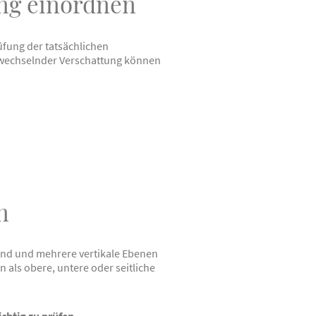
ung einordnen
üfung der tatsächlichen
t wechselnder Verschattung können
n
and und mehrere vertikale Ebenen
 als obere, untere oder seitliche