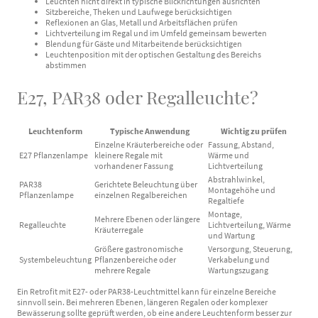
Leuchten nicht direkt in typische Blickrichtungen ausrichten
Sitzbereiche, Theken und Laufwege berücksichtigen
Reflexionen an Glas, Metall und Arbeitsflächen prüfen
Lichtverteilung im Regal und im Umfeld gemeinsam bewerten
Blendung für Gäste und Mitarbeitende berücksichtigen
Leuchtenposition mit der optischen Gestaltung des Bereichs
abstimmen
E27, PAR38 oder Regalleuchte?
Leuchtenform
Typische Anwendung
Wichtig zu prüfen
Einzelne Kräuterbereiche oder
Fassung, Abstand,
E27 Pflanzenlampe
kleinere Regale mit
Wärme und
vorhandener Fassung
Lichtverteilung
Abstrahlwinkel,
PAR38
Gerichtete Beleuchtung über
Montagehöhe und
Pflanzenlampe
einzelnen Regalbereichen
Regaltiefe
Montage,
Mehrere Ebenen oder längere
Regalleuchte
Lichtverteilung, Wärme
Kräuterregale
und Wartung
Größere gastronomische
Versorgung, Steuerung,
Systembeleuchtung
Pflanzenbereiche oder
Verkabelung und
mehrere Regale
Wartungszugang
Ein Retrofit mit E27- oder PAR38-Leuchtmittel kann für einzelne Bereiche
sinnvoll sein. Bei mehreren Ebenen, längeren Regalen oder komplexer
Bewässerung sollte geprüft werden, ob eine andere Leuchtenform besser zur