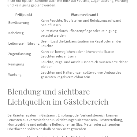
nicht nur optisch, sondern auch mit Blick auf Feuchte, Zugentlastung, Wartung
und Reinigung geplant werden.
Prüfpunkt
Warum relevant?
Kann Feuchte, Tropfstellen und Reinigungsaufwand
Bewässerung
beeinflussen
Sollte nicht durch Pflanzenpflege oder Reinigung
Kabelweg
belastet werden
Beeinflusst die Einbausituation im Regal oder an der
Leitungseinführung
Leuchte
Kann bei beweglichen oder höhenverstellbaren
Zugentlastung
Leuchten relevant sein
Leuchte, Regal und Anschlussbereich müssen erreichbar
Reinigung
bleiben
Leuchten und Halterungen sollten ohne Umbau des
Wartung
gesamten Regals erreichbar sein
Blendung und sichtbare
Lichtquellen im Gästebereich
Bei Kräuterregalen im Gastraum, Empfang oder Verkaufsbereich können
Leuchten aus verschiedenen Blickrichtungen sichtbar sein. Lichtverteilung,
Montagehöhe und mögliche Reflexionen an Glas, Metall oder glänzenden
Oberflächen sollten deshalb berücksichtigt werden.