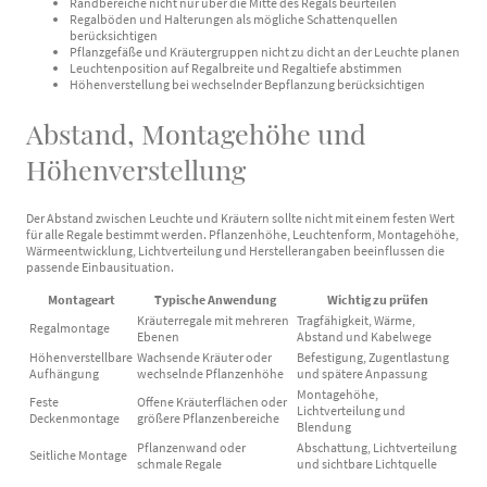
Randbereiche nicht nur über die Mitte des Regals beurteilen
Regalböden und Halterungen als mögliche Schattenquellen
berücksichtigen
Pflanzgefäße und Kräutergruppen nicht zu dicht an der Leuchte planen
Leuchtenposition auf Regalbreite und Regaltiefe abstimmen
Höhenverstellung bei wechselnder Bepflanzung berücksichtigen
Abstand, Montagehöhe und
Höhenverstellung
Der Abstand zwischen Leuchte und Kräutern sollte nicht mit einem festen Wert
für alle Regale bestimmt werden. Pflanzenhöhe, Leuchtenform, Montagehöhe,
Wärmeentwicklung, Lichtverteilung und Herstellerangaben beeinflussen die
passende Einbausituation.
Montageart
Typische Anwendung
Wichtig zu prüfen
Kräuterregale mit mehreren
Tragfähigkeit, Wärme,
Regalmontage
Ebenen
Abstand und Kabelwege
Höhenverstellbare
Wachsende Kräuter oder
Befestigung, Zugentlastung
Aufhängung
wechselnde Pflanzenhöhe
und spätere Anpassung
Montagehöhe,
Feste
Offene Kräuterflächen oder
Lichtverteilung und
Deckenmontage
größere Pflanzenbereiche
Blendung
Pflanzenwand oder
Abschattung, Lichtverteilung
Seitliche Montage
schmale Regale
und sichtbare Lichtquelle