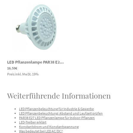
LED Pflanzenlampe PAR38 E27 30° 12,5W 100-240 V
|
dcLED24S27SRB
16.59€
Preis inkl. MwSt.
19
%
Weiterführende Informationen
LED Pflanzenbeleuchtung für Industrie & Gewerbe
LED Pflanzenbeleuchtung: Abstand und Laufzeit prüfen
PAR38 E27 LED Pflanzenlampe für Indoor-Pflanzen
LED-Treiber erklärt
Konstantstrom und Konstantspannung
Was bedeutet bei LED AC/DC?