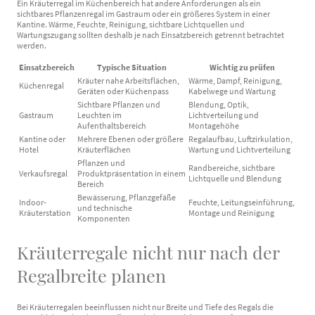
Ein Kräuterregal im Küchenbereich hat andere Anforderungen als ein
sichtbares Pflanzenregal im Gastraum oder ein größeres System in einer
Kantine. Wärme, Feuchte, Reinigung, sichtbare Lichtquellen und
Wartungszugang sollten deshalb je nach Einsatzbereich getrennt betrachtet
werden.
Einsatzbereich
Typische Situation
Wichtig zu prüfen
Kräuter nahe Arbeitsflächen,
Wärme, Dampf, Reinigung,
Küchenregal
Geräten oder Küchenpass
Kabelwege und Wartung
Sichtbare Pflanzen und
Blendung, Optik,
Gastraum
Leuchten im
Lichtverteilung und
Aufenthaltsbereich
Montagehöhe
Kantine oder
Mehrere Ebenen oder größere
Regalaufbau, Luftzirkulation,
Hotel
Kräuterflächen
Wartung und Lichtverteilung
Pflanzen und
Randbereiche, sichtbare
Verkaufsregal
Produktpräsentation in einem
Lichtquelle und Blendung
Bereich
Bewässerung, Pflanzgefäße
Indoor-
Feuchte, Leitungseinführung,
und technische
Kräuterstation
Montage und Reinigung
Komponenten
Kräuterregale nicht nur nach der
Regalbreite planen
Bei Kräuterregalen beeinflussen nicht nur Breite und Tiefe des Regals die