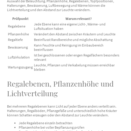
Auswahl der Beleuchtung. Pflanzenhöhe, Regalebenen, Topfpositionen,
Halterungen, Bewässerung, Luftbewegung und Wärme können die
Lichtverteilung und den Abstand zur Leuchte verändern.
Prüfpunkt
Warum relevant?
Jede Ebene kann eine eigene Licht-, Wärme- und
Regalebene
Luftsituation haben
Pflanzenhöhe
Verändert den Abstand zwischen Kräutern und Leuchte
Regaltiefe
Beeinflusst Randbereiche und mögliche Abschattung
Kann Feuchte und Reinigung im Einbaubereich
Bewässerung
beeinflussen
Ist bei geschlossenen oder engen Regalfächern besonders
Luftzirkulation
relevant
Leuchte, Pflanzen und Verkabelung müssen erreichbar
Wartungszugang
bleiben
Regalebenen, Pflanzenhöhe und
Lichtverteilung
Bei mehreren Regalebenen kann Licht auf jeder Ebene anders verteilt sein.
Halterungen, Regalböden, Pflanzgefäße und unterschiedlich hohe Kräuter
können Schatten erzeugen oder den Abstand zur Leuchte verändern.
Jede Regalebene einzeln betrachten
Pflanzenhöhe bei voller Bepflanzung prüfen