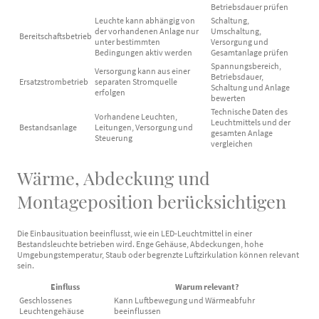
Betriebsdauer prüfen
Leuchte kann abhängig von
Schaltung,
der vorhandenen Anlage nur
Umschaltung,
Bereitschaftsbetrieb
unter bestimmten
Versorgung und
Bedingungen aktiv werden
Gesamtanlage prüfen
Spannungsbereich,
Versorgung kann aus einer
Betriebsdauer,
Ersatzstrombetrieb
separaten Stromquelle
Schaltung und Anlage
erfolgen
bewerten
Technische Daten des
Vorhandene Leuchten,
Leuchtmittels und der
Bestandsanlage
Leitungen, Versorgung und
gesamten Anlage
Steuerung
vergleichen
Wärme, Abdeckung und
Montageposition berücksichtigen
Die Einbausituation beeinflusst, wie ein LED-Leuchtmittel in einer
Bestandsleuchte betrieben wird. Enge Gehäuse, Abdeckungen, hohe
Umgebungstemperatur, Staub oder begrenzte Luftzirkulation können relevant
sein.
Einfluss
Warum relevant?
Geschlossenes
Kann Luftbewegung und Wärmeabfuhr
Leuchtengehäuse
beeinflussen