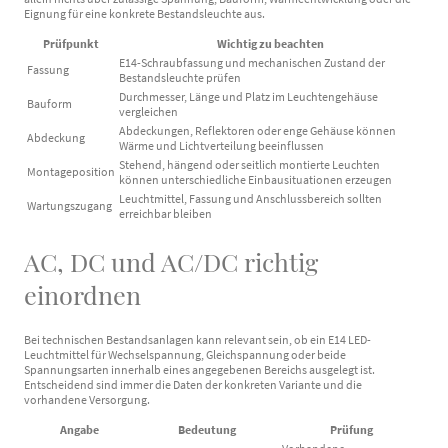
Eignung für eine konkrete Bestandsleuchte aus.
Prüfpunkt
Wichtig zu beachten
E14-Schraubfassung und mechanischen Zustand der
Fassung
Bestandsleuchte prüfen
Durchmesser, Länge und Platz im Leuchtengehäuse
Bauform
vergleichen
Abdeckungen, Reflektoren oder enge Gehäuse können
Abdeckung
Wärme und Lichtverteilung beeinflussen
Stehend, hängend oder seitlich montierte Leuchten
Montageposition
können unterschiedliche Einbausituationen erzeugen
Leuchtmittel, Fassung und Anschlussbereich sollten
Wartungszugang
erreichbar bleiben
AC, DC und AC/DC richtig
einordnen
Bei technischen Bestandsanlagen kann relevant sein, ob ein E14 LED-
Leuchtmittel für Wechselspannung, Gleichspannung oder beide
Spannungsarten innerhalb eines angegebenen Bereichs ausgelegt ist.
Entscheidend sind immer die Daten der konkreten Variante und die
vorhandene Versorgung.
Angabe
Bedeutung
Prüfung