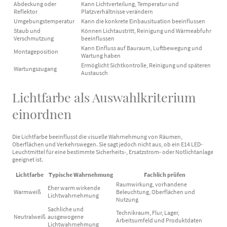
Abdeckung oder
Kann Lichtverteilung, Temperatur und
Reflektor
Platzverhältnisse verändern
Umgebungstemperatur
Kann die konkrete Einbausituation beeinflussen
Staub und
Können Lichtaustritt, Reinigung und Wärmeabfuhr
Verschmutzung
beeinflussen
Kann Einfluss auf Bauraum, Luftbewegung und
Montageposition
Wartung haben
Ermöglicht Sichtkontrolle, Reinigung und späteren
Wartungszugang
Austausch
Lichtfarbe als Auswahlkriterium
einordnen
Die Lichtfarbe beeinflusst die visuelle Wahrnehmung von Räumen,
Oberflächen und Verkehrswegen. Sie sagt jedoch nicht aus, ob ein E14 LED-
Leuchtmittel für eine bestimmte Sicherheits-, Ersatzstrom- oder Notlichtanlage
geeignet ist.
Lichtfarbe
Typische Wahrnehmung
Fachlich prüfen
Raumwirkung, vorhandene
Eher warm wirkende
Warmweiß
Beleuchtung, Oberflächen und
Lichtwahrnehmung
Nutzung
Sachliche und
Technikraum, Flur, Lager,
Neutralweiß
ausgewogene
Arbeitsumfeld und Produktdaten
Lichtwahrnehmung