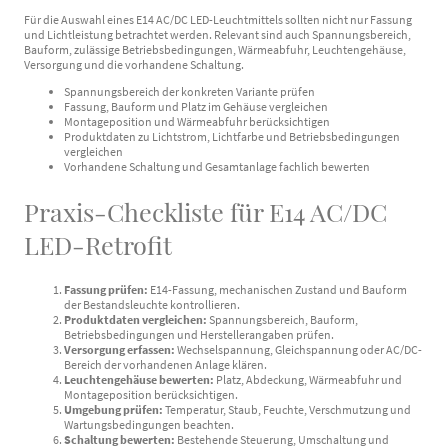
Für die Auswahl eines E14 AC/DC LED-Leuchtmittels sollten nicht nur Fassung
und Lichtleistung betrachtet werden. Relevant sind auch Spannungsbereich,
Bauform, zulässige Betriebsbedingungen, Wärmeabfuhr, Leuchtengehäuse,
Versorgung und die vorhandene Schaltung.
Spannungsbereich der konkreten Variante prüfen
Fassung, Bauform und Platz im Gehäuse vergleichen
Montageposition und Wärmeabfuhr berücksichtigen
Produktdaten zu Lichtstrom, Lichtfarbe und Betriebsbedingungen
vergleichen
Vorhandene Schaltung und Gesamtanlage fachlich bewerten
Praxis-Checkliste für E14 AC/DC
LED-Retrofit
Fassung prüfen:
E14-Fassung, mechanischen Zustand und Bauform
der Bestandsleuchte kontrollieren.
Produktdaten vergleichen:
Spannungsbereich, Bauform,
Betriebsbedingungen und Herstellerangaben prüfen.
Versorgung erfassen:
Wechselspannung, Gleichspannung oder AC/DC-
Bereich der vorhandenen Anlage klären.
Leuchtengehäuse bewerten:
Platz, Abdeckung, Wärmeabfuhr und
Montageposition berücksichtigen.
Umgebung prüfen:
Temperatur, Staub, Feuchte, Verschmutzung und
Wartungsbedingungen beachten.
Schaltung bewerten:
Bestehende Steuerung, Umschaltung und