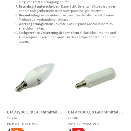
mögliche Ersatzversorgung prüfen.
Betriebsart unterscheiden:
Dauerlicht, Bereitschaftsbetrieb oder
andere Anlagenbetriebsarten nicht pauschal gleichsetzen.
Gesamtanlage einbeziehen:
Ein Leuchtmittel allein ersetzt keine
Prüfung der vorhandenen Anlage.
Wartung ermöglichen:
Leuchte, Fassung und Anschlussbereich
erreichbar halten.
Fachgerechte Umsetzung sicherstellen:
Elektrische Arbeiten und
Anlagenprüfungen durch qualifiziertes Fachpersonal durchführen
lassen.
E14 AC/DC LED Leuchtmittel Kerze 4,5W 450lm 6000K 60-295V DC 85-265V AC Notbeleuchtung
E14 AC/DC LED Leuchtmittel Röhre 8W 600lm 3000K 85-269V DC 85-265V ACNotbeleuchtung
13.29€
23.80€
Preis inkl. MwSt.
19
%
Preis inkl. MwSt.
19
%