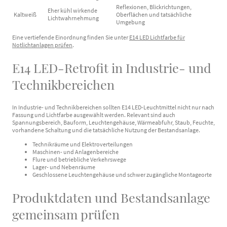
Reflexionen, Blickrichtungen,
Eher kühl wirkende
Kaltweiß
Oberflächen und tatsächliche
Lichtwahrnehmung
Umgebung
Eine vertiefende Einordnung finden Sie unter
E14 LED Lichtfarbe für
Notlichtanlagen prüfen
.
E14 LED-Retrofit in Industrie- und
Technikbereichen
In Industrie- und Technikbereichen sollten E14 LED-Leuchtmittel nicht nur nach
Fassung und Lichtfarbe ausgewählt werden. Relevant sind auch
Spannungsbereich, Bauform, Leuchtengehäuse, Wärmeabfuhr, Staub, Feuchte,
vorhandene Schaltung und die tatsächliche Nutzung der Bestandsanlage.
Technikräume und Elektroverteilungen
Maschinen- und Anlagenbereiche
Flure und betriebliche Verkehrswege
Lager- und Nebenräume
Geschlossene Leuchtengehäuse und schwer zugängliche Montageorte
Produktdaten und Bestandsanlage
gemeinsam prüfen