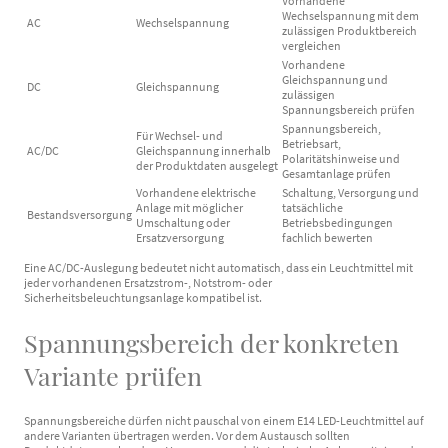
Vorhandene
Wechselspannung mit dem
AC
Wechselspannung
zulässigen Produktbereich
vergleichen
Vorhandene
Gleichspannung und
DC
Gleichspannung
zulässigen
Spannungsbereich prüfen
Spannungsbereich,
Für Wechsel- und
Betriebsart,
AC/DC
Gleichspannung innerhalb
Polaritätshinweise und
der Produktdaten ausgelegt
Gesamtanlage prüfen
Vorhandene elektrische
Schaltung, Versorgung und
Anlage mit möglicher
tatsächliche
Bestandsversorgung
Umschaltung oder
Betriebsbedingungen
Ersatzversorgung
fachlich bewerten
Eine AC/DC-Auslegung bedeutet nicht automatisch, dass ein Leuchtmittel mit
jeder vorhandenen Ersatzstrom-, Notstrom- oder
Sicherheitsbeleuchtungsanlage kompatibel ist.
Spannungsbereich der konkreten
Variante prüfen
Spannungsbereiche dürfen nicht pauschal von einem E14 LED-Leuchtmittel auf
andere Varianten übertragen werden. Vor dem Austausch sollten