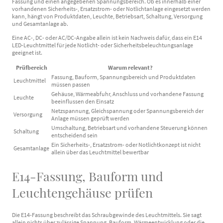
Fassung und einen angegebenen Spannungsbereich. Ob es innerhalb einer
vorhandenen Sicherheits-, Ersatzstrom- oder Notlichtanlage eingesetzt werden
kann, hängt von Produktdaten, Leuchte, Betriebsart, Schaltung, Versorgung
und Gesamtanlage ab.
Eine AC-, DC- oder AC/DC-Angabe allein ist kein Nachweis dafür, dass ein E14
LED-Leuchtmittel für jede Notlicht- oder Sicherheitsbeleuchtungsanlage
geeignet ist.
Prüfbereich
Warum relevant?
Fassung, Bauform, Spannungsbereich und Produktdaten
Leuchtmittel
müssen passen
Gehäuse, Wärmeabfuhr, Anschluss und vorhandene Fassung
Leuchte
beeinflussen den Einsatz
Netzspannung, Gleichspannung oder Spannungsbereich der
Versorgung
Anlage müssen geprüft werden
Umschaltung, Betriebsart und vorhandene Steuerung können
Schaltung
entscheidend sein
Ein Sicherheits-, Ersatzstrom- oder Notlichtkonzept ist nicht
Gesamtanlage
allein über das Leuchtmittel bewertbar
E14-Fassung, Bauform und
Leuchtengehäuse prüfen
Die E14-Fassung beschreibt das Schraubgewinde des Leuchtmittels. Sie sagt
allein nichts über zulässige Spannung, Bauform, Wärmeentwicklung oder die