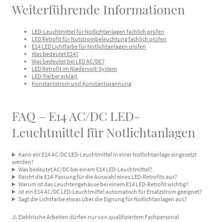
Weiterführende Informationen
LED-Leuchtmittel für Notlichtanlagen fachlich prüfen
LED Retrofit für Notstrombeleuchtung fachlich prüfen
E14 LED Lichtfarbe für Notlichtanlagen prüfen
Was bedeutet E14?
Was bedeutet bei LED AC/DC?
LED Retrofit im Niedervolt-System
LED-Treiber erklärt
Konstantstrom und Konstantspannung
FAQ – E14 AC/DC LED-
Leuchtmittel für Notlichtanlagen
Kann ein E14 AC/DC LED-Leuchtmittel in einer Notlichtanlage eingesetzt
werden?
Was bedeutet AC/DC bei einem E14 LED-Leuchtmittel?
Reicht die E14-Fassung für die Auswahl eines LED-Retrofits aus?
Warum ist das Leuchtengehäuse bei einem E14 LED-Retrofit wichtig?
Ist ein E14 AC/DC LED-Leuchtmittel automatisch für Ersatzstrom geeignet?
Sagt die Lichtfarbe etwas über die Eignung für Notlichtanlagen aus?
⚠️ Elektrische Arbeiten dürfen nur von qualifiziertem Fachpersonal