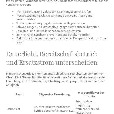
Produktdaten, vorhandene Versorgung und die technische Anlage miteinander
verglichen werden.
Nennspannung und zulässigen Spannungsbereich prüfen
Wechselspannung, Gleichspannung oder AC/DC-Auslegung
unterscheiden
Vorhandene Versorgung der Bestandsanlage erfassen
Schwankungen und Umschaltvorgänge nicht pauschal bewerten
Leuchten- und Herstellerangaben berücksichtigen
Bei mehreren Leuchten die vorhandene Schaltung prüfen
Elektrische Arbeiten nur durch qualifiziertes Fachpersonal durchführen
lassen
Dauerlicht, Bereitschaftsbetrieb
und Ersatzstrom unterscheiden
In technischen Anlagen können unterschiedliche Betriebsarten vorkommen.
Ob ein E14 LED-Leuchtmittel für eine bestimmte Betriebsart eingesetzt werden
kann, hängt von Produktdaten, Schaltung, Versorgung und der vorhandenen
Anlage ab.
Was geprüft werden
Begriff
Allgemeine Einordnung
sollte
Produktdaten,
Umgebung,
Leuchte ist im vorgesehenen
Dauerlicht
Wärmeabfuhr und
Betrieb dauerhaft eingeschaltet
tatsächliche