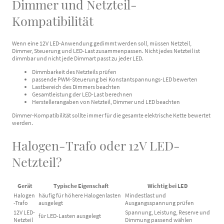
Dimmer und Netzteil-
Kompatibilität
Wenn eine 12V LED-Anwendung gedimmt werden soll, müssen Netzteil,
Dimmer, Steuerung und LED-Last zusammenpassen. Nicht jedes Netzteil ist
dimmbar und nicht jede Dimmart passt zu jeder LED.
Dimmbarkeit des Netzteils prüfen
passende PWM-Steuerung bei Konstantspannungs-LED bewerten
Lastbereich des Dimmers beachten
Gesamtleistung der LED-Last berechnen
Herstellerangaben von Netzteil, Dimmer und LED beachten
Dimmer-Kompatibilität sollte immer für die gesamte elektrische Kette bewertet
werden.
Halogen-Trafo oder 12V LED-
Netzteil?
Gerät
Typische Eigenschaft
Wichtig bei LED
Halogen
häufig für höhere Halogenlasten
Mindestlast und
-Trafo
ausgelegt
Ausgangsspannung prüfen
12V LED-
Spannung, Leistung, Reserve und
für LED-Lasten ausgelegt
Netzteil
Dimmung passend wählen