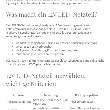
Eignung sollte anhand der konkreten Anwendung geprüft werden.
Was macht ein 12V LED-Netzteil?
Ein 12V LED-Netzteil versorgt geeignete LED-Anwendungen mit einer
definierten Ausgangsspannung. Viele LED-Streifen, LED-Module und
Niedervolt-Leuchtmittel benötigen eine stabile Versorgung, damit sie
zuverlässig arbeiten können.
wandelt Eingangsspannung in eine passende Ausgangsspannung
versorgt 12V LED-Verbraucher
stellt je nach Ausführung Konstantspannung bereit
muss zur angeschlossenen Last passen
Das Netzteil ist ein zentraler Bestandteil der elektrischen Anlage und sollte nicht
unabhängig vom LED-Typ betrachtet werden.
12V LED-Netzteil auswählen:
wichtige Kriterien
Kriterium
Bedeutung
Wichtig zu prüfen
meist 12V DC oder 12V AC/DC
Ausgangsspannung
muss zur LED passen
je nach LED
maximale Wattzahl des
Gesamtlast plus Reserve
Leistung