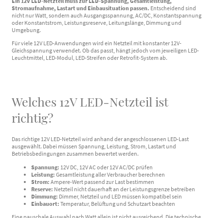
Ein 12V LED-Netzteil muss zur LED-Spannung, Gesamtleistung,
Stromaufnahme, Lastart und Einbausituation passen.
Entscheidend sind
nicht nur Watt, sondern auch Ausgangsspannung, AC/DC, Konstantspannung
oder Konstantstrom, Leistungsreserve, Leitungslänge, Dimmung und
Umgebung.
Für viele 12V LED-Anwendungen wird ein Netzteil mit konstanter 12V-
Gleichspannung verwendet. Ob das passt, hängt jedoch vom jeweiligen LED-
Leuchtmittel, LED-Modul, LED-Streifen oder Retrofit-System ab.
Welches 12V LED-Netzteil ist
richtig?
Das richtige 12V LED-Netzteil wird anhand der angeschlossenen LED-Last
ausgewählt. Dabei müssen Spannung, Leistung, Strom, Lastart und
Betriebsbedingungen zusammen bewertet werden.
Spannung:
12V DC, 12V AC oder 12V AC/DC prüfen
Leistung:
Gesamtleistung aller Verbraucher berechnen
Strom:
Ampere-Wert passend zur Last bestimmen
Reserve:
Netzteil nicht dauerhaft an der Leistungsgrenze betreiben
Dimmung:
Dimmer, Netzteil und LED müssen kompatibel sein
Einbauort:
Temperatur, Belüftung und Schutzart beachten
Eine pauschale Auswahl nach Watt allein ist nicht ausreichend. Die technische