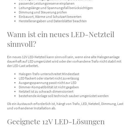
passende Leistungsreserve einplanen
Leitungslänge und Spannungsfall berücksichtigen
Dimmung und Steuerung prüfen
Einbauort, Wärme und Schutzart bewerten
Herstellerangaben und Datenblätter beachten
Wann ist ein neues LED-Netzteil
sinnvoll?
Ein neues 12V LED-Netzteil kann sinnvoll sein, wenn eine alte Halogenanlage
dauerhaft auf LED umgerüstet wird oder der vorhandene Trafo nicht stabil mit
der LED-Last arbeitet.
Halogen-Trafo unterschreitet Mindestlast
LED flackert oder startet nicht zuverlässig
Ausgangsspannung passt nicht zur LED
Dimmer-Kompatibilität ist nicht gegeben
Netzteil ist zu schwach dimensioniert
bestehende Anlage soll technisch sauber umgerüstet werden
Ob ein Austausch erforderlich ist, hängt von Trafo, LED, Netzteil, Dimmung, Last
und vorhandener Installation ab.
Geeignete 12V LED-Lösungen