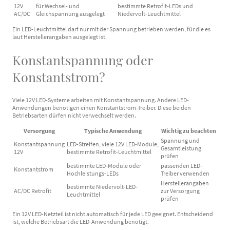
12V
für Wechsel- und
bestimmte Retrofit-LEDs und
AC/DC
Gleichspannung ausgelegt
Niedervolt-Leuchtmittel
Ein LED-Leuchtmittel darf nur mit der Spannung betrieben werden, für die es
laut Herstellerangaben ausgelegt ist.
Konstantspannung oder
Konstantstrom?
Viele 12V LED-Systeme arbeiten mit Konstantspannung. Andere LED-
Anwendungen benötigen einen Konstantstrom-Treiber. Diese beiden
Betriebsarten dürfen nicht verwechselt werden.
Versorgung
Typische Anwendung
Wichtig zu beachten
Spannung und
Konstantspannung
LED-Streifen, viele 12V LED-Module,
Gesamtleistung
12V
bestimmte Retrofit-Leuchtmittel
prüfen
bestimmte LED-Module oder
passenden LED-
Konstantstrom
Hochleistungs-LEDs
Treiber verwenden
Herstellerangaben
bestimmte Niedervolt-LED-
AC/DC Retrofit
zur Versorgung
Leuchtmittel
prüfen
Ein 12V LED-Netzteil ist nicht automatisch für jede LED geeignet. Entscheidend
ist, welche Betriebsart die LED-Anwendung benötigt.