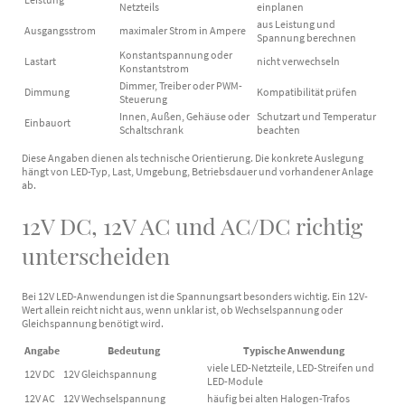
Netzteils
einplanen
aus Leistung und
Ausgangsstrom
maximaler Strom in Ampere
Spannung berechnen
Konstantspannung oder
Lastart
nicht verwechseln
Konstantstrom
Dimmer, Treiber oder PWM-
Dimmung
Kompatibilität prüfen
Steuerung
Innen, Außen, Gehäuse oder
Schutzart und Temperatur
Einbauort
Schaltschrank
beachten
Diese Angaben dienen als technische Orientierung. Die konkrete Auslegung
hängt von LED-Typ, Last, Umgebung, Betriebsdauer und vorhandener Anlage
ab.
12V DC, 12V AC und AC/DC richtig
unterscheiden
Bei 12V LED-Anwendungen ist die Spannungsart besonders wichtig. Ein 12V-
Wert allein reicht nicht aus, wenn unklar ist, ob Wechselspannung oder
Gleichspannung benötigt wird.
Angabe
Bedeutung
Typische Anwendung
viele LED-Netzteile, LED-Streifen und
12V DC
12V Gleichspannung
LED-Module
12V AC
12V Wechselspannung
häufig bei alten Halogen-Trafos