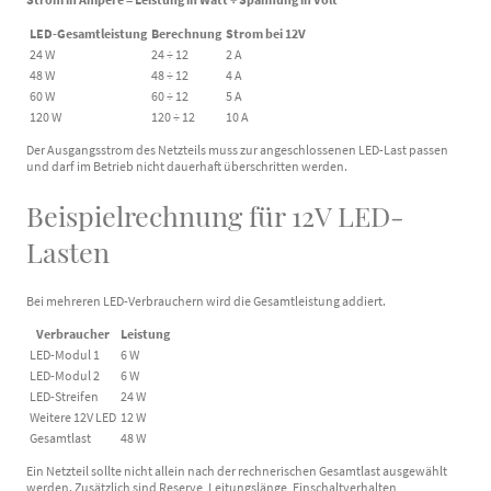
LED-Gesamtleistung
Berechnung
Strom bei 12V
24 W
24 ÷ 12
2 A
48 W
48 ÷ 12
4 A
60 W
60 ÷ 12
5 A
120 W
120 ÷ 12
10 A
Der Ausgangsstrom des Netzteils muss zur angeschlossenen LED-Last passen
und darf im Betrieb nicht dauerhaft überschritten werden.
Beispielrechnung für 12V LED-
Lasten
Bei mehreren LED-Verbrauchern wird die Gesamtleistung addiert.
Verbraucher
Leistung
LED-Modul 1
6 W
LED-Modul 2
6 W
LED-Streifen
24 W
Weitere 12V LED
12 W
Gesamtlast
48 W
Ein Netzteil sollte nicht allein nach der rechnerischen Gesamtlast ausgewählt
werden. Zusätzlich sind Reserve, Leitungslänge, Einschaltverhalten,