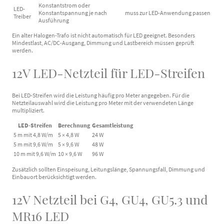
Konstantstrom oder
LED-
Konstantspannung je nach
muss zur LED-Anwendung passen
Treiber
Ausführung
Ein alter Halogen-Trafo ist nicht automatisch für LED geeignet. Besonders
Mindestlast, AC/DC-Ausgang, Dimmung und Lastbereich müssen geprüft
werden.
12V LED-Netzteil für LED-Streifen
Bei LED-Streifen wird die Leistung häufig pro Meter angegeben. Für die
Netzteilauswahl wird die Leistung pro Meter mit der verwendeten Länge
multipliziert.
LED-Streifen
Berechnung
Gesamtleistung
5 m mit 4,8 W/m
5 × 4,8 W
24 W
5 m mit 9,6 W/m
5 × 9,6 W
48 W
10 m mit 9,6 W/m
10 × 9,6 W
96 W
Zusätzlich sollten Einspeisung, Leitungslänge, Spannungsfall, Dimmung und
Einbauort berücksichtigt werden.
12V Netzteil bei G4, GU4, GU5.3 und
MR16 LED