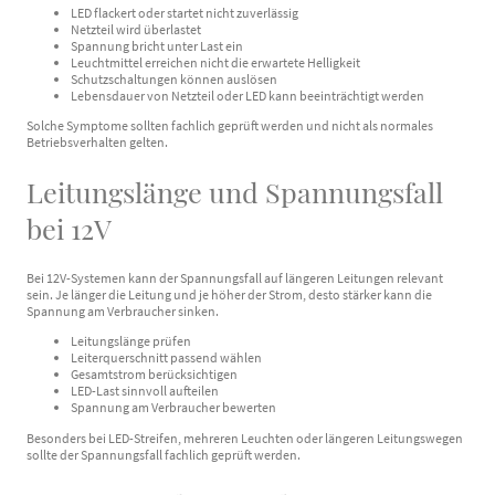
LED flackert oder startet nicht zuverlässig
Netzteil wird überlastet
Spannung bricht unter Last ein
Leuchtmittel erreichen nicht die erwartete Helligkeit
Schutzschaltungen können auslösen
Lebensdauer von Netzteil oder LED kann beeinträchtigt werden
Solche Symptome sollten fachlich geprüft werden und nicht als normales
Betriebsverhalten gelten.
Leitungslänge und Spannungsfall
bei 12V
Bei 12V-Systemen kann der Spannungsfall auf längeren Leitungen relevant
sein. Je länger die Leitung und je höher der Strom, desto stärker kann die
Spannung am Verbraucher sinken.
Leitungslänge prüfen
Leiterquerschnitt passend wählen
Gesamtstrom berücksichtigen
LED-Last sinnvoll aufteilen
Spannung am Verbraucher bewerten
Besonders bei LED-Streifen, mehreren Leuchten oder längeren Leitungswegen
sollte der Spannungsfall fachlich geprüft werden.