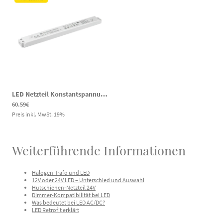
LED Netzteil Konstantspannung Sekundär 24Volt DC 3.3A 80W Primär 110-305 Volt AC 155-431V DC IP20 Möbeleinbau
60.59€
Preis inkl. MwSt.
19
%
Weiterführende Informationen
Halogen-Trafo und LED
12V oder 24V LED – Unterschied und Auswahl
Hutschienen-Netzteil 24V
Dimmer-Kompatibilität bei LED
Was bedeutet bei LED AC/DC?
LED Retrofit erklärt