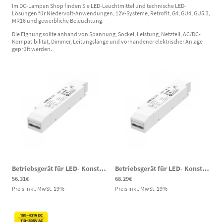
Im DC-Lampen Shop finden Sie LED-Leuchtmittel und technische LED-
Lösungen für Niedervolt-Anwendungen, 12V-Systeme, Retrofit, G4, GU4, GU5.3,
MR16 und gewerbliche Beleuchtung.
Die Eignung sollte anhand von Spannung, Sockel, Leistung, Netzteil, AC/DC-
Kompatibilität, Dimmer, Leitungslänge und vorhandener elektrischer Anlage
geprüft werden.
Betriebsgerät für LED- Konstantspannungslichtquellen Output 12V, 1,5A Input 220-240V AC 0-36W
Betriebsgerät für LED- Konstantspannungslichtquellen Output 24V, 1,5A Input 220-240V AC
56.31€
68.29€
Preis inkl. MwSt.
19
%
Preis inkl. MwSt.
19
%