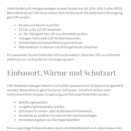
Viele Niedervolt-Halogenanlagen nutzen Sockel wie G4, GU4, GU5.3 oder MR16.
Beim Wechsel auf LED muss neben dem Sockel auch die elektrische Versorgung
geprüft werden.
Sockel und Bauform prüfen
12V AC oder 12V DC beachten
AC/DC-Fähigkeit des LED-Leuchtmittels prüfen
Halogen-Trafo oder LED-Netzteil bewerten
Mindestlast und Gesamtleistung berechnen
Wärmeabfuhr in kleinen Leuchtengehäusen beachten
Ein passender Sockel bedeutet nicht automatisch, dass das LED-Leuchtmittel
elektrisch zur vorhandenen Versorgung passt.
Einbauort, Wärme und Schutzart
LED-Netzteile erzeugen Wärme und sollten passend zum Einbauort ausgewählt
werden. Besonders in geschlossenen Gehäusen, Schaltschränken oder
Außenbereichen müssen Umgebung und Schutzart bewertet werden.
Belüftung beachten
Umgebungstemperatur prüfen
Schutzart für Innen- oder Außenbereich bewerten
Abstände zu anderen Komponenten berücksichtigen
Herstellerangaben zur Montage beachten
Eine ungünstige Einbausituation kann die Belastbarkeit und Lebensdauer des