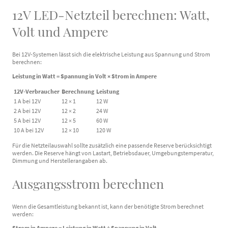
12V LED-Netzteil berechnen: Watt,
Volt und Ampere
Bei 12V-Systemen lässt sich die elektrische Leistung aus Spannung und Strom
berechnen:
Leistung in Watt = Spannung in Volt × Strom in Ampere
12V-Verbraucher
Berechnung
Leistung
1 A bei 12V
12 × 1
12 W
2 A bei 12V
12 × 2
24 W
5 A bei 12V
12 × 5
60 W
10 A bei 12V
12 × 10
120 W
Für die Netzteilauswahl sollte zusätzlich eine passende Reserve berücksichtigt
werden. Die Reserve hängt von Lastart, Betriebsdauer, Umgebungstemperatur,
Dimmung und Herstellerangaben ab.
Ausgangsstrom berechnen
Wenn die Gesamtleistung bekannt ist, kann der benötigte Strom berechnet
werden:
Strom in Ampere = Leistung in Watt ÷ Spannung in Volt