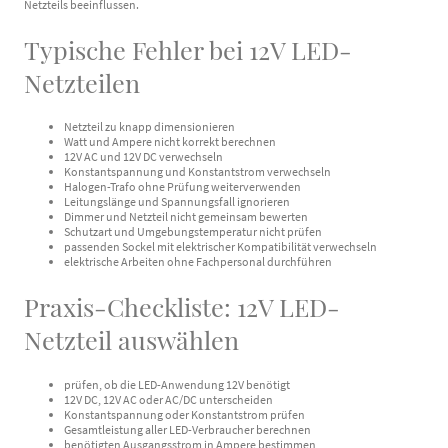
Netzteils beeinflussen.
Typische Fehler bei 12V LED-
Netzteilen
Netzteil zu knapp dimensionieren
Watt und Ampere nicht korrekt berechnen
12V AC und 12V DC verwechseln
Konstantspannung und Konstantstrom verwechseln
Halogen-Trafo ohne Prüfung weiterverwenden
Leitungslänge und Spannungsfall ignorieren
Dimmer und Netzteil nicht gemeinsam bewerten
Schutzart und Umgebungstemperatur nicht prüfen
passenden Sockel mit elektrischer Kompatibilität verwechseln
elektrische Arbeiten ohne Fachpersonal durchführen
Praxis-Checkliste: 12V LED-
Netzteil auswählen
prüfen, ob die LED-Anwendung 12V benötigt
12V DC, 12V AC oder AC/DC unterscheiden
Konstantspannung oder Konstantstrom prüfen
Gesamtleistung aller LED-Verbraucher berechnen
benötigten Ausgangsstrom in Ampere bestimmen