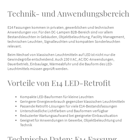
Technik- und Anwendungsbereich
E14 Fassungen kommen in privaten, gewerblichen und technischen
Anwendungen vor. Für den DC-Lampen B2B-Bereich sind vor allem
Bestandsleuchten in Gebäuden, Objektbeleuchtung, Facility Management,
technischen Leuchten, Signalleuchten und kompakten Sonderleuchten
relevant.
Beim Wechsel von klassischen Leuchtmitteln auf LED ist nicht nur die
Gewindegröße entscheidend. Auch 230 V AC, AC/DC-Anwendungen,
Dauerbetrieb, Einbaulage, Wärmeabfuhr und die Bauform des LED-
Leuchtmittels müssen geprüft werden.
Vorteile von E14 LED-Retrofit
Kompakte LED-Bauformen für kleine Leuchten
Geringerer Energieverbrauch gegenüber klassischen Leuchtmitteln
Passende Retrofit-Lösungen für viele E14-Bestandsfassungen
Unterschiedliche Lichtfarben und Bauformen verfügbar
Reduzierter Wartungsaufwand bei geeigneter Einbausituation
Geeignet für Anwendungen in Gewerbe, Objektbeleuchtung und
Technik
Technische Daten: E14 Fassung,