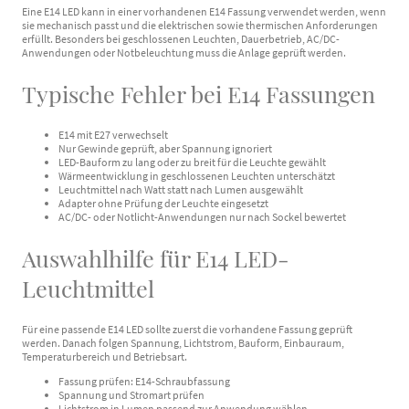
Eine E14 LED kann in einer vorhandenen E14 Fassung verwendet werden, wenn
sie mechanisch passt und die elektrischen sowie thermischen Anforderungen
erfüllt. Besonders bei geschlossenen Leuchten, Dauerbetrieb, AC/DC-
Anwendungen oder Notbeleuchtung muss die Anlage geprüft werden.
Typische Fehler bei E14 Fassungen
E14 mit E27 verwechselt
Nur Gewinde geprüft, aber Spannung ignoriert
LED-Bauform zu lang oder zu breit für die Leuchte gewählt
Wärmeentwicklung in geschlossenen Leuchten unterschätzt
Leuchtmittel nach Watt statt nach Lumen ausgewählt
Adapter ohne Prüfung der Leuchte eingesetzt
AC/DC- oder Notlicht-Anwendungen nur nach Sockel bewertet
Auswahlhilfe für E14 LED-
Leuchtmittel
Für eine passende E14 LED sollte zuerst die vorhandene Fassung geprüft
werden. Danach folgen Spannung, Lichtstrom, Bauform, Einbauraum,
Temperaturbereich und Betriebsart.
Fassung prüfen: E14-Schraubfassung
Spannung und Stromart prüfen
Lichtstrom in Lumen passend zur Anwendung wählen