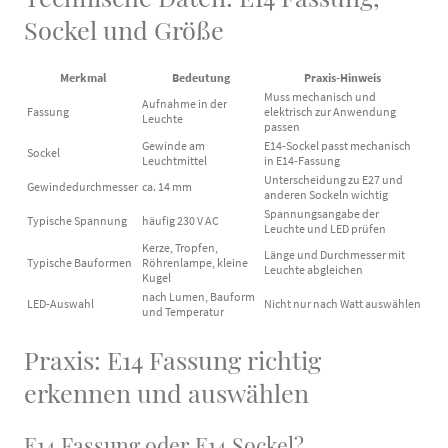
Sockel und Größe
Merkmal
Bedeutung
Praxis-Hinweis
Muss mechanisch und
Aufnahme in der
Fassung
elektrisch zur Anwendung
Leuchte
passen
Gewinde am
E14-Sockel passt mechanisch
Sockel
Leuchtmittel
in E14-Fassung
Unterscheidung zu E27 und
Gewindedurchmesser
ca. 14 mm
anderen Sockeln wichtig
Spannungsangabe der
Typische Spannung
häufig 230 V AC
Leuchte und LED prüfen
Kerze, Tropfen,
Länge und Durchmesser mit
Typische Bauformen
Röhrenlampe, kleine
Leuchte abgleichen
Kugel
nach Lumen, Bauform
LED-Auswahl
Nicht nur nach Watt auswählen
und Temperatur
Praxis: E14 Fassung richtig
erkennen und auswählen
E14 Fassung oder E14 Sockel?