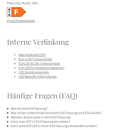
Preis inkl. MwSt.
19
%
Produktdatenblatt
Interne Verlinkung
Was bedeutet E14?
E14 vs E27 Unterschied
E14 LED AC/DC Unterschiede
E14 LED für Notstrom geeignet?
LED Sockel erkennen
LED Retrofit richtig planen
Häufige Fragen (FAQ)
Was ist eine E14 Fassung?
Was ist der Unterschied zwischen E14 Fassung und E14 Sockel?
Welche Lampe passt in eine E14 Fassung?
Kann man E27 in E14 Fassung einsetzen?
Kann jede E14 LED in einer E14 Fassung verwendet werden?