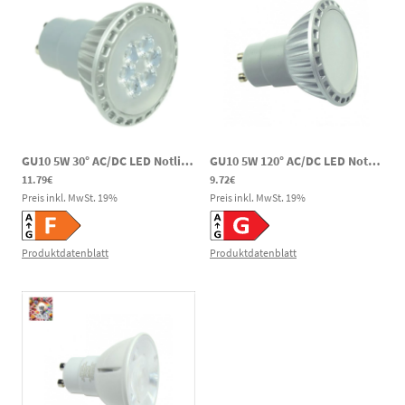
GU10 5W 30° AC/DC LED Notlicht Spot PAR16 400lm 2700K 185-269VV DC 230V AC
GU10 5W 120° AC/DC LED Notlicht Spot PAR16 340lm 2700K 185-269VV DC 230V AC
11.79€
9.72€
Preis inkl. MwSt.
19
%
Preis inkl. MwSt.
19
%
Produktdatenblatt
Produktdatenblatt