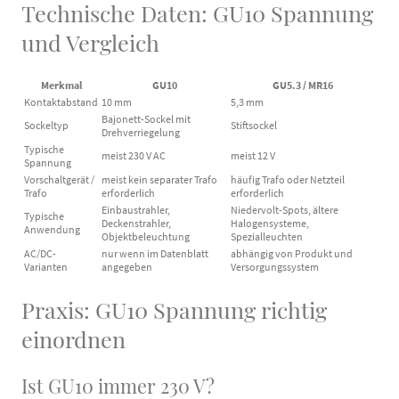
Technische Daten: GU10 Spannung
und Vergleich
Merkmal
GU10
GU5.3 / MR16
Kontaktabstand
10 mm
5,3 mm
Bajonett-Sockel mit
Sockeltyp
Stiftsockel
Drehverriegelung
Typische
meist 230 V AC
meist 12 V
Spannung
Vorschaltgerät /
meist kein separater Trafo
häufig Trafo oder Netzteil
Trafo
erforderlich
erforderlich
Einbaustrahler,
Niedervolt-Spots, ältere
Typische
Deckenstrahler,
Halogensysteme,
Anwendung
Objektbeleuchtung
Spezialleuchten
AC/DC-
nur wenn im Datenblatt
abhängig von Produkt und
Varianten
angegeben
Versorgungssystem
Praxis: GU10 Spannung richtig
einordnen
Ist GU10 immer 230 V?