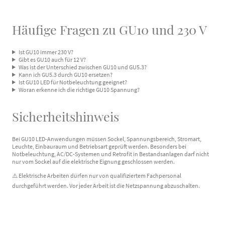
Häufige Fragen zu GU10 und 230 V
Ist GU10 immer 230 V?
Gibt es GU10 auch für 12 V?
Was ist der Unterschied zwischen GU10 und GU5.3?
Kann ich GU5.3 durch GU10 ersetzen?
Ist GU10 LED für Notbeleuchtung geeignet?
Woran erkenne ich die richtige GU10 Spannung?
Sicherheitshinweis
Bei GU10 LED-Anwendungen müssen Sockel, Spannungsbereich, Stromart,
Leuchte, Einbauraum und Betriebsart geprüft werden. Besonders bei
Notbeleuchtung, AC/DC-Systemen und Retrofit in Bestandsanlagen darf nicht
nur vom Sockel auf die elektrische Eignung geschlossen werden.
⚠️ Elektrische Arbeiten dürfen nur von qualifiziertem Fachpersonal
durchgeführt werden. Vor jeder Arbeit ist die Netzspannung abzuschalten.