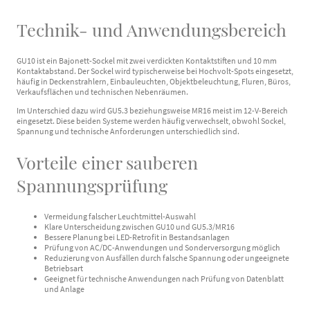
Technik- und Anwendungsbereich
GU10 ist ein Bajonett-Sockel mit zwei verdickten Kontaktstiften und 10 mm
Kontaktabstand. Der Sockel wird typischerweise bei Hochvolt-Spots eingesetzt,
häufig in Deckenstrahlern, Einbauleuchten, Objektbeleuchtung, Fluren, Büros,
Verkaufsflächen und technischen Nebenräumen.
Im Unterschied dazu wird GU5.3 beziehungsweise MR16 meist im 12-V-Bereich
eingesetzt. Diese beiden Systeme werden häufig verwechselt, obwohl Sockel,
Spannung und technische Anforderungen unterschiedlich sind.
Vorteile einer sauberen
Spannungsprüfung
Vermeidung falscher Leuchtmittel-Auswahl
Klare Unterscheidung zwischen GU10 und GU5.3/MR16
Bessere Planung bei LED-Retrofit in Bestandsanlagen
Prüfung von AC/DC-Anwendungen und Sonderversorgung möglich
Reduzierung von Ausfällen durch falsche Spannung oder ungeeignete
Betriebsart
Geeignet für technische Anwendungen nach Prüfung von Datenblatt
und Anlage