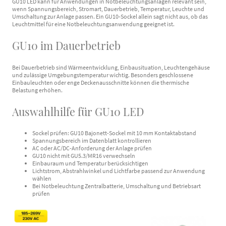
GU10 LED kann für Anwendungen in Notbeleuchtungsanlagen relevant sein,
wenn Spannungsbereich, Stromart, Dauerbetrieb, Temperatur, Leuchte und
Umschaltung zur Anlage passen. Ein GU10-Sockel allein sagt nicht aus, ob das
Leuchtmittel für eine Notbeleuchtungsanwendung geeignet ist.
GU10 im Dauerbetrieb
Bei Dauerbetrieb sind Wärmeentwicklung, Einbausituation, Leuchtengehäuse
und zulässige Umgebungstemperatur wichtig. Besonders geschlossene
Einbauleuchten oder enge Deckenausschnitte können die thermische
Belastung erhöhen.
Auswahlhilfe für GU10 LED
Sockel prüfen: GU10 Bajonett-Sockel mit 10 mm Kontaktabstand
Spannungsbereich im Datenblatt kontrollieren
AC oder AC/DC-Anforderung der Anlage prüfen
GU10 nicht mit GU5.3/MR16 verwechseln
Einbauraum und Temperatur berücksichtigen
Lichtstrom, Abstrahlwinkel und Lichtfarbe passend zur Anwendung
wählen
Bei Notbeleuchtung Zentralbatterie, Umschaltung und Betriebsart
prüfen