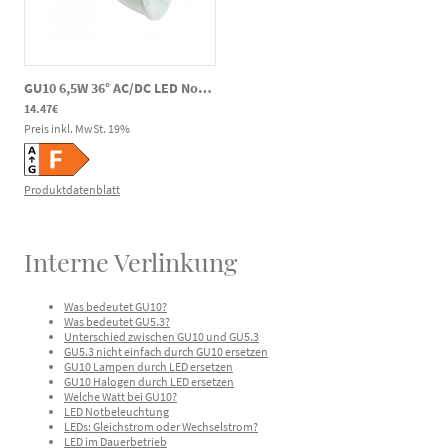
GU10 6,5W 36° AC/DC LED Notlicht Spot CRI90 600lm 5000K 80-269V DC 220-240V AC
14.47€
Preis inkl. MwSt.
19
%
Produktdatenblatt
Interne Verlinkung
Was bedeutet GU10?
Was bedeutet GU5.3?
Unterschied zwischen GU10 und GU5.3
GU5.3 nicht einfach durch GU10 ersetzen
GU10 Lampen durch LED ersetzen
GU10 Halogen durch LED ersetzen
Welche Watt bei GU10?
LED Notbeleuchtung
LEDs: Gleichstrom oder Wechselstrom?
LED im Dauerbetrieb