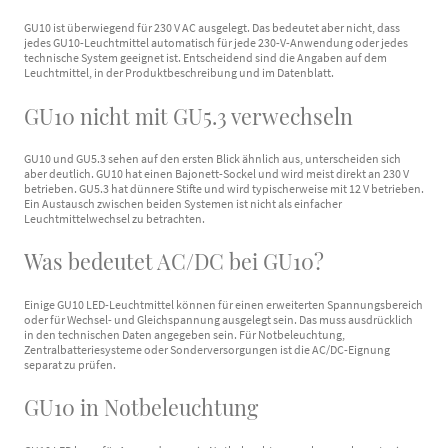
GU10 ist überwiegend für 230 V AC ausgelegt. Das bedeutet aber nicht, dass
jedes GU10-Leuchtmittel automatisch für jede 230-V-Anwendung oder jedes
technische System geeignet ist. Entscheidend sind die Angaben auf dem
Leuchtmittel, in der Produktbeschreibung und im Datenblatt.
GU10 nicht mit GU5.3 verwechseln
GU10 und GU5.3 sehen auf den ersten Blick ähnlich aus, unterscheiden sich
aber deutlich. GU10 hat einen Bajonett-Sockel und wird meist direkt an 230 V
betrieben. GU5.3 hat dünnere Stifte und wird typischerweise mit 12 V betrieben.
Ein Austausch zwischen beiden Systemen ist nicht als einfacher
Leuchtmittelwechsel zu betrachten.
Was bedeutet AC/DC bei GU10?
Einige GU10 LED-Leuchtmittel können für einen erweiterten Spannungsbereich
oder für Wechsel- und Gleichspannung ausgelegt sein. Das muss ausdrücklich
in den technischen Daten angegeben sein. Für Notbeleuchtung,
Zentralbatteriesysteme oder Sonderversorgungen ist die AC/DC-Eignung
separat zu prüfen.
GU10 in Notbeleuchtung