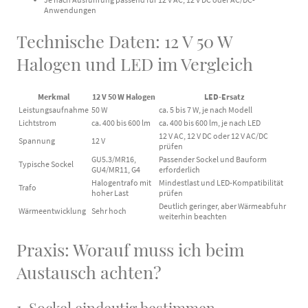
Anwendungen
Technische Daten: 12 V 50 W
Halogen und LED im Vergleich
Merkmal
12 V 50 W Halogen
LED-Ersatz
Leistungsaufnahme
50 W
ca. 5 bis 7 W, je nach Modell
Lichtstrom
ca. 400 bis 600 lm
ca. 400 bis 600 lm, je nach LED
12 V AC, 12 V DC oder 12 V AC/DC
Spannung
12 V
prüfen
GU5.3/MR16,
Passender Sockel und Bauform
Typische Sockel
GU4/MR11, G4
erforderlich
Halogentrafo mit
Mindestlast und LED-Kompatibilität
Trafo
hoher Last
prüfen
Deutlich geringer, aber Wärmeabfuhr
Wärmeentwicklung
Sehr hoch
weiterhin beachten
Praxis: Worauf muss ich beim
Austausch achten?
1. Sockel eindeutig bestimmen