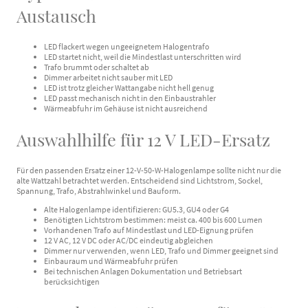
Austausch
LED flackert wegen ungeeignetem Halogentrafo
LED startet nicht, weil die Mindestlast unterschritten wird
Trafo brummt oder schaltet ab
Dimmer arbeitet nicht sauber mit LED
LED ist trotz gleicher Wattangabe nicht hell genug
LED passt mechanisch nicht in den Einbaustrahler
Wärmeabfuhr im Gehäuse ist nicht ausreichend
Auswahlhilfe für 12 V LED-Ersatz
Für den passenden Ersatz einer 12-V-50-W-Halogenlampe sollte nicht nur die
alte Wattzahl betrachtet werden. Entscheidend sind Lichtstrom, Sockel,
Spannung, Trafo, Abstrahlwinkel und Bauform.
Alte Halogenlampe identifizieren: GU5.3, GU4 oder G4
Benötigten Lichtstrom bestimmen: meist ca. 400 bis 600 Lumen
Vorhandenen Trafo auf Mindestlast und LED-Eignung prüfen
12 V AC, 12 V DC oder AC/DC eindeutig abgleichen
Dimmer nur verwenden, wenn LED, Trafo und Dimmer geeignet sind
Einbauraum und Wärmeabfuhr prüfen
Bei technischen Anlagen Dokumentation und Betriebsart
berücksichtigen