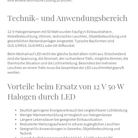
eine andere technische Lösung zu prüfen.
Technik- und Anwendungsbereich
12-V-Halogenlampen mit 50 Watt wurden häufig in Einbaustrahlern,
Möbelbeleuchtung, Vitrinen, technischen Leuchten, Objektbeleuchtung und
gewerblichen Bestandsanlagen eingesetzt. Typische Bauformen sind
GU5.3/MR16, GU4/MR11 oder G4-Stiftsockel.
Beim Wechsel auf LED reicht der gleiche Sockel allein nicht aus. Entscheidend
sind die Spannung, die Stromart, der vorhandene Trafo, mögliche Dimmer, die
thermische Situation und die Lichtverteilung. Besonders bei mehreren
Leuchten an einem Trafo muss die Gesamtlast der LED-Leuchtmittel geprüft
werden.
Vorteile beim Ersatz von 12 V 50 W
Halogen durch LED
Deutlich geringerer Energieverbrauch bei vergleichbarer Lichtleistung
Weniger Wärmeentwicklung im Vergleich zur Halogenlampe
Längere Lebensdauer bei geeigneter Einbausituation
Reduzierter Wartungsaufwand in schwer zugänglichen Leuchten
Geeignet für Anwendungen in Gewerbe, Objektbeleuchtung und
Technik
Je nach Ausführung passend für 12 V AC, 12 V DC oder AC/DC-