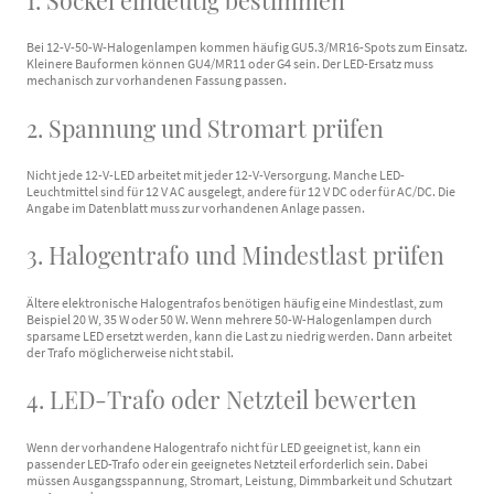
Bei 12-V-50-W-Halogenlampen kommen häufig GU5.3/MR16-Spots zum Einsatz.
Kleinere Bauformen können GU4/MR11 oder G4 sein. Der LED-Ersatz muss
mechanisch zur vorhandenen Fassung passen.
2. Spannung und Stromart prüfen
Nicht jede 12-V-LED arbeitet mit jeder 12-V-Versorgung. Manche LED-
Leuchtmittel sind für 12 V AC ausgelegt, andere für 12 V DC oder für AC/DC. Die
Angabe im Datenblatt muss zur vorhandenen Anlage passen.
3. Halogentrafo und Mindestlast prüfen
Ältere elektronische Halogentrafos benötigen häufig eine Mindestlast, zum
Beispiel 20 W, 35 W oder 50 W. Wenn mehrere 50-W-Halogenlampen durch
sparsame LED ersetzt werden, kann die Last zu niedrig werden. Dann arbeitet
der Trafo möglicherweise nicht stabil.
4. LED-Trafo oder Netzteil bewerten
Wenn der vorhandene Halogentrafo nicht für LED geeignet ist, kann ein
passender LED-Trafo oder ein geeignetes Netzteil erforderlich sein. Dabei
müssen Ausgangsspannung, Stromart, Leistung, Dimmbarkeit und Schutzart