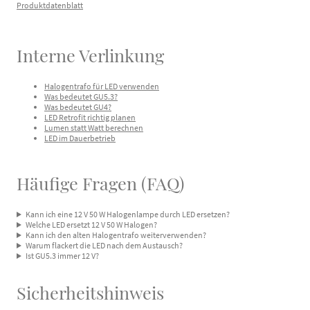
Produktdatenblatt
Interne Verlinkung
Halogentrafo für LED verwenden
Was bedeutet GU5.3?
Was bedeutet GU4?
LED Retrofit richtig planen
Lumen statt Watt berechnen
LED im Dauerbetrieb
Häufige Fragen (FAQ)
Kann ich eine 12 V 50 W Halogenlampe durch LED ersetzen?
Welche LED ersetzt 12 V 50 W Halogen?
Kann ich den alten Halogentrafo weiterverwenden?
Warum flackert die LED nach dem Austausch?
Ist GU5.3 immer 12 V?
Sicherheitshinweis