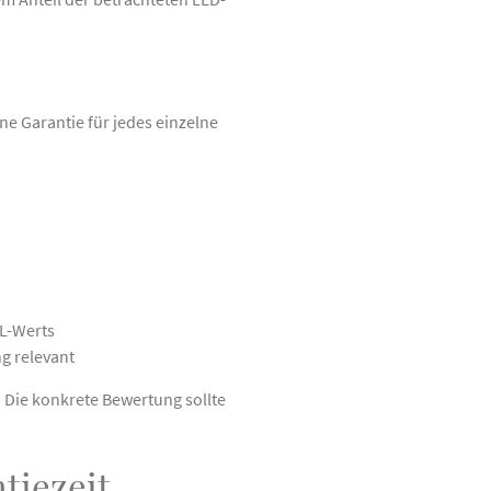
e Garantie für jedes einzelne
 L-Werts
g relevant
. Die konkrete Bewertung sollte
tiezeit