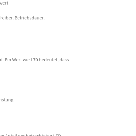
wert
reiber, Betriebsdauer,
t. Ein Wert wie L70 bedeutet, dass
eistung.
em Anteil der betrachteten LED-