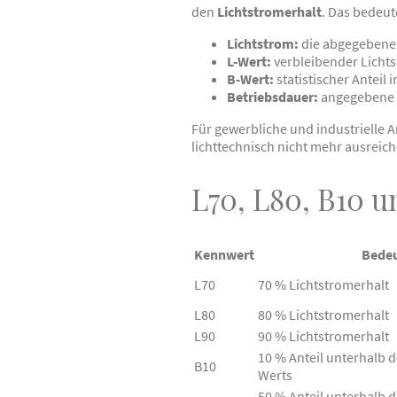
den
Lichtstromerhalt
. Das bedeute
Lichtstrom:
die abgegebene
L-Wert:
verbleibender Lichts
B-Wert:
statistischer Anteil
Betriebsdauer:
angegebene 
Für gewerbliche und industrielle 
lichttechnisch nicht mehr ausreic
L70, L80, B10 u
Kennwert
Bede
L70
70 % Lichtstromerhalt
L80
80 % Lichtstromerhalt
L90
90 % Lichtstromerhalt
10 % Anteil unterhalb 
B10
Werts
50 % Anteil unterhalb 