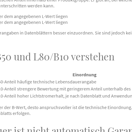
nterschritten werden kann.
er dem angegebenen L-Wert liegen
er dem angegebenen L-Wert liegen
angaben in Datenblättern besser einzuordnen. Sie sind jedoch kein
/B50 und L80/B10 verstehen
Einordnung
0-Anteil
häufige technische Lebensdauerangabe
0-Anteil
strengere Bewertung mit geringerem Anteil unterhalb des
0-Anteil
hoher Lichtstromerhalt, je nach Datenblatt und Anwendun
er der B-Wert, desto anspruchsvoller ist die technische Einordnung
latts erfolgen.
r ist nicht automatisch Garan