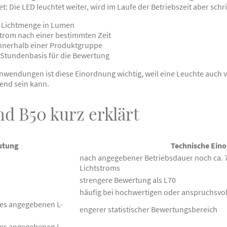
t: Die LED leuchtet weiter, wird im Laufe der Betriebszeit aber schr
 Lichtmenge in Lumen
trom nach einer bestimmten Zeit
 innerhalb einer Produktgruppe
Stundenbasis für die Bewertung
Anwendungen ist diese Einordnung wichtig, weil eine Leuchte auch v
hend sein kann.
nd B50 kurz erklärt
utung
Technische Ein
nach angegebener Betriebsdauer noch ca. 
Lichtstroms
strengere Bewertung als L70
häufig bei hochwertigen oder anspruchsvo
des angegebenen L-
engerer statistischer Bewertungsbereich
des angegebenen L-