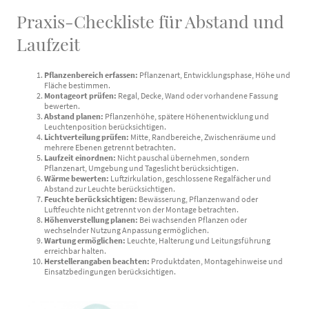
Praxis-Checkliste für Abstand und
Laufzeit
Pflanzenbereich erfassen:
Pflanzenart, Entwicklungsphase, Höhe und
Fläche bestimmen.
Montageort prüfen:
Regal, Decke, Wand oder vorhandene Fassung
bewerten.
Abstand planen:
Pflanzenhöhe, spätere Höhenentwicklung und
Leuchtenposition berücksichtigen.
Lichtverteilung prüfen:
Mitte, Randbereiche, Zwischenräume und
mehrere Ebenen getrennt betrachten.
Laufzeit einordnen:
Nicht pauschal übernehmen, sondern
Pflanzenart, Umgebung und Tageslicht berücksichtigen.
Wärme bewerten:
Luftzirkulation, geschlossene Regalfächer und
Abstand zur Leuchte berücksichtigen.
Feuchte berücksichtigen:
Bewässerung, Pflanzenwand oder
Luftfeuchte nicht getrennt von der Montage betrachten.
Höhenverstellung planen:
Bei wachsenden Pflanzen oder
wechselnder Nutzung Anpassung ermöglichen.
Wartung ermöglichen:
Leuchte, Halterung und Leitungsführung
erreichbar halten.
Herstellerangaben beachten:
Produktdaten, Montagehinweise und
Einsatzbedingungen berücksichtigen.