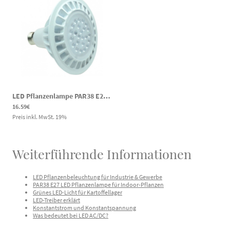
LED Pflanzenlampe PAR38 E27 30° 12,5W 100-240 V
|
dcLED24S27SRB
16.59€
Preis inkl. MwSt.
19
%
Weiterführende Informationen
LED Pflanzenbeleuchtung für Industrie & Gewerbe
PAR38 E27 LED Pflanzenlampe für Indoor-Pflanzen
Grünes LED-Licht für Kartoffellager
LED-Treiber erklärt
Konstantstrom und Konstantspannung
Was bedeutet bei LED AC/DC?