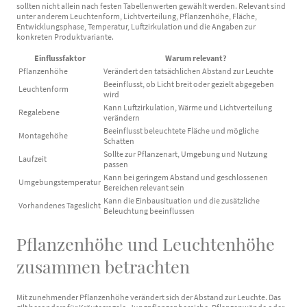
sollten nicht allein nach festen Tabellenwerten gewählt werden. Relevant sind
unter anderem Leuchtenform, Lichtverteilung, Pflanzenhöhe, Fläche,
Entwicklungsphase, Temperatur, Luftzirkulation und die Angaben zur
konkreten Produktvariante.
Einflussfaktor
Warum relevant?
Pflanzenhöhe
Verändert den tatsächlichen Abstand zur Leuchte
Beeinflusst, ob Licht breit oder gezielt abgegeben
Leuchtenform
wird
Kann Luftzirkulation, Wärme und Lichtverteilung
Regalebene
verändern
Beeinflusst beleuchtete Fläche und mögliche
Montagehöhe
Schatten
Sollte zur Pflanzenart, Umgebung und Nutzung
Laufzeit
passen
Kann bei geringem Abstand und geschlossenen
Umgebungstemperatur
Bereichen relevant sein
Kann die Einbausituation und die zusätzliche
Vorhandenes Tageslicht
Beleuchtung beeinflussen
Pflanzenhöhe und Leuchtenhöhe
zusammen betrachten
Mit zunehmender Pflanzenhöhe verändert sich der Abstand zur Leuchte. Das