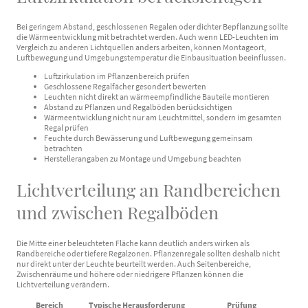
Bei geringem Abstand, geschlossenen Regalen oder dichter Bepflanzung sollte
die Wärmeentwicklung mit betrachtet werden. Auch wenn LED-Leuchten im
Vergleich zu anderen Lichtquellen anders arbeiten, können Montageort,
Luftbewegung und Umgebungstemperatur die Einbausituation beeinflussen.
Luftzirkulation im Pflanzenbereich prüfen
Geschlossene Regalfächer gesondert bewerten
Leuchten nicht direkt an wärmeempfindliche Bauteile montieren
Abstand zu Pflanzen und Regalböden berücksichtigen
Wärmeentwicklung nicht nur am Leuchtmittel, sondern im gesamten
Regal prüfen
Feuchte durch Bewässerung und Luftbewegung gemeinsam
betrachten
Herstellerangaben zu Montage und Umgebung beachten
Lichtverteilung an Randbereichen
und zwischen Regalböden
Die Mitte einer beleuchteten Fläche kann deutlich anders wirken als
Randbereiche oder tiefere Regalzonen. Pflanzenregale sollten deshalb nicht
nur direkt unter der Leuchte beurteilt werden. Auch Seitenbereiche,
Zwischenräume und höhere oder niedrigere Pflanzen können die
Lichtverteilung verändern.
Bereich
Typische Herausforderung
Prüfung