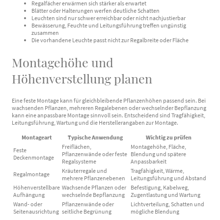
Regalfächer erwärmen sich stärker als erwartet
Blätter oder Halterungen werfen deutliche Schatten
Leuchten sind nur schwer erreichbar oder nicht nachjustierbar
Bewässerung, Feuchte und Leitungsführung treffen ungünstig
zusammen
Die vorhandene Leuchte passt nicht zur Regalbreite oder Fläche
Montagehöhe und
Höhenverstellung planen
Eine feste Montage kann für gleichbleibende Pflanzenhöhen passend sein. Bei
wachsenden Pflanzen, mehreren Regalebenen oder wechselnder Bepflanzung
kann eine anpassbare Montage sinnvoll sein. Entscheidend sind Tragfähigkeit,
Leitungsführung, Wartung und die Herstellerangaben zur Montage.
Montageart
Typische Anwendung
Wichtig zu prüfen
Freiflächen,
Montagehöhe, Fläche,
Feste
Pflanzenwände oder feste
Blendung und spätere
Deckenmontage
Regalsysteme
Anpassbarkeit
Kräuterregale und
Tragfähigkeit, Wärme,
Regalmontage
mehrere Pflanzenebenen
Leitungsführung und Abstand
Höhenverstellbare
Wachsende Pflanzen oder
Befestigung, Kabelweg,
Aufhängung
wechselnde Bepflanzung
Zugentlastung und Wartung
Wand- oder
Pflanzenwände oder
Lichtverteilung, Schatten und
Seitenausrichtung
seitliche Begrünung
mögliche Blendung