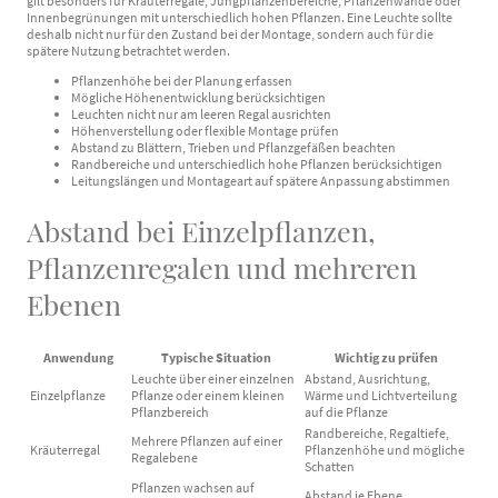
gilt besonders für Kräuterregale, Jungpflanzenbereiche, Pflanzenwände oder
Innenbegrünungen mit unterschiedlich hohen Pflanzen. Eine Leuchte sollte
deshalb nicht nur für den Zustand bei der Montage, sondern auch für die
spätere Nutzung betrachtet werden.
Pflanzenhöhe bei der Planung erfassen
Mögliche Höhenentwicklung berücksichtigen
Leuchten nicht nur am leeren Regal ausrichten
Höhenverstellung oder flexible Montage prüfen
Abstand zu Blättern, Trieben und Pflanzgefäßen beachten
Randbereiche und unterschiedlich hohe Pflanzen berücksichtigen
Leitungslängen und Montageart auf spätere Anpassung abstimmen
Abstand bei Einzelpflanzen,
Pflanzenregalen und mehreren
Ebenen
Anwendung
Typische Situation
Wichtig zu prüfen
Leuchte über einer einzelnen
Abstand, Ausrichtung,
Einzelpflanze
Pflanze oder einem kleinen
Wärme und Lichtverteilung
Pflanzbereich
auf die Pflanze
Randbereiche, Regaltiefe,
Mehrere Pflanzen auf einer
Kräuterregal
Pflanzenhöhe und mögliche
Regalebene
Schatten
Pflanzen wachsen auf
Abstand je Ebene,