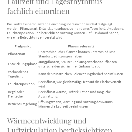
Laufzeit und Tagesrhythmus
fachlich einordnen
Die Laufzeit einer Pflanzenbeleuchtung sollte nicht pauschal festgelegt
werden. Pflanzenart, Entwicklungsphase, vorhandenes Tageslicht, Umgebung,
Leuchtenposition und betriebliche Nutzung können Einfluss darauf haben,
wie eine Beleuchtung eingesetzt wird.
Prüfpunkt
Warum relevant?
Unterschiedliche Pflanzen können unterschiedliche
Pflanzenart
Standortbedingungen haben
Jungpflanzen, Kräuter und ausgewachsene Pflanzen
Entwicklungsphase
unterscheiden sich in ihrer Einbausituation
Vorhandenes
Kann den zusätzlichen Beleuchtungsbedarf beeinflussen
Tageslicht
Beeinflusst, wie gleichmäßig Licht auf die Fläche verteilt
Leuchtenposition
wird
Regal oder
Beeinflusst Wärme, Luftzirkulation und mögliche
Freifläche
Abschattung
Öffnungszeiten, Wartung und Nutzung des Raums
Betriebsumgebung
können die Laufzeit beeinflussen
Wärmeentwicklung und
Luftzirkulation berücksichtigen