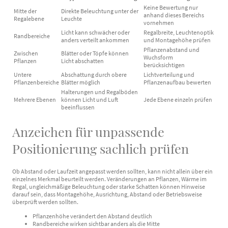
Keine Bewertung nur
Mitte der
Direkte Beleuchtung unter der
anhand dieses Bereichs
Regalebene
Leuchte
vornehmen
Licht kann schwächer oder
Regalbreite, Leuchtenoptik
Randbereiche
anders verteilt ankommen
und Montagehöhe prüfen
Pflanzenabstand und
Zwischen
Blätter oder Töpfe können
Wuchsform
Pflanzen
Licht abschatten
berücksichtigen
Untere
Abschattung durch obere
Lichtverteilung und
Pflanzenbereiche
Blätter möglich
Pflanzenaufbau bewerten
Halterungen und Regalböden
Mehrere Ebenen
können Licht und Luft
Jede Ebene einzeln prüfen
beeinflussen
Anzeichen für unpassende
Positionierung sachlich prüfen
Ob Abstand oder Laufzeit angepasst werden sollten, kann nicht allein über ein
einzelnes Merkmal beurteilt werden. Veränderungen an Pflanzen, Wärme im
Regal, ungleichmäßige Beleuchtung oder starke Schatten können Hinweise
darauf sein, dass Montagehöhe, Ausrichtung, Abstand oder Betriebsweise
überprüft werden sollten.
Pflanzenhöhe verändert den Abstand deutlich
Randbereiche wirken sichtbar anders als die Mitte