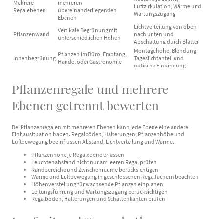
Mehrere
mehreren
Luftzirkulation, Wärme und
Regalebenen
übereinanderliegenden
Wartungszugang
Ebenen
Lichtverteilung von oben
Vertikale Begrünung mit
Pflanzenwand
nach unten und
unterschiedlichen Höhen
Abschattung durch Blätter
Montagehöhe, Blendung,
Pflanzen im Büro, Empfang,
Innenbegrünung
Tageslichtanteil und
Handel oder Gastronomie
optische Einbindung
Pflanzenregale und mehrere
Ebenen getrennt bewerten
Bei Pflanzenregalen mit mehreren Ebenen kann jede Ebene eine andere
Einbausituation haben. Regalböden, Halterungen, Pflanzenhöhe und
Luftbewegung beeinflussen Abstand, Lichtverteilung und Wärme.
Pflanzenhöhe je Regalebene erfassen
Leuchtenabstand nicht nur am leeren Regal prüfen
Randbereiche und Zwischenräume berücksichtigen
Wärme und Luftbewegung in geschlossenen Regalfächern beachten
Höhenverstellung für wachsende Pflanzen einplanen
Leitungsführung und Wartungszugang berücksichtigen
Regalböden, Halterungen und Schattenkanten prüfen