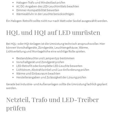
Halogen-Trafo und Mindestlast prüfen
AC/DC-Angaben des LED-Leuchtmittels beachten
Dimmer-Kompatibilität bewerten
Wärmeabfuhr in der Leuchte berücksichtigen
Ein Halogen-Retrofit sollte nicht nur nach Watt oder Sockel ausgewählt werden.
HQL und HQI auf LED umrüsten
Bei HQL- oder HQI-Anlagen ist die Umrüstung technisch anspruchsvoller. Hier
können Vorschaltgeräte, Zündgeräte, Leuchtengehäuse, Wärme,
Lichtverteilung und Montagehöhe eine wichtige Rolle spielen.
Bestandsleuchte und Lampentyp bestimmen
Vorschaltgerät und Zündgerät prüfen
LED-Retrofit oder komplette LED-Leuchte bewerten
Lichtstrom, Abstrahlwinkel und Lux-Anforderung prüfen
Wärme und Einbauraum beachten
Herstellerangaben und Zulässigkeit der Lösung prüfen
Gerade bei Industrie- und Außenanlagen sollte die Umrüstung fachlich geplant
werden.
Netzteil, Trafo und LED-Treiber
prüfen