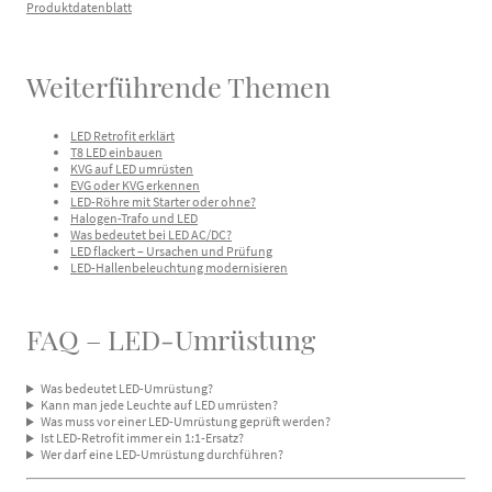
Produktdatenblatt
Weiterführende Themen
LED Retrofit erklärt
T8 LED einbauen
KVG auf LED umrüsten
EVG oder KVG erkennen
LED-Röhre mit Starter oder ohne?
Halogen-Trafo und LED
Was bedeutet bei LED AC/DC?
LED flackert – Ursachen und Prüfung
LED-Hallenbeleuchtung modernisieren
FAQ – LED-Umrüstung
Was bedeutet LED-Umrüstung?
Kann man jede Leuchte auf LED umrüsten?
Was muss vor einer LED-Umrüstung geprüft werden?
Ist LED-Retrofit immer ein 1:1-Ersatz?
Wer darf eine LED-Umrüstung durchführen?