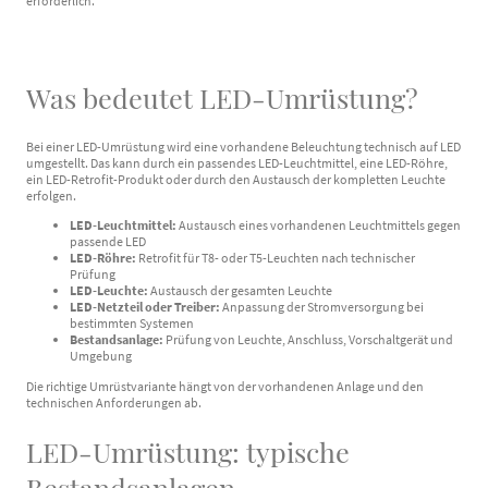
erforderlich.
Was bedeutet LED-Umrüstung?
Bei einer LED-Umrüstung wird eine vorhandene Beleuchtung technisch auf LED
umgestellt. Das kann durch ein passendes LED-Leuchtmittel, eine LED-Röhre,
ein LED-Retrofit-Produkt oder durch den Austausch der kompletten Leuchte
erfolgen.
LED-Leuchtmittel:
Austausch eines vorhandenen Leuchtmittels gegen
passende LED
LED-Röhre:
Retrofit für T8- oder T5-Leuchten nach technischer
Prüfung
LED-Leuchte:
Austausch der gesamten Leuchte
LED-Netzteil oder Treiber:
Anpassung der Stromversorgung bei
bestimmten Systemen
Bestandsanlage:
Prüfung von Leuchte, Anschluss, Vorschaltgerät und
Umgebung
Die richtige Umrüstvariante hängt von der vorhandenen Anlage und den
technischen Anforderungen ab.
LED-Umrüstung: typische
Bestandsanlagen