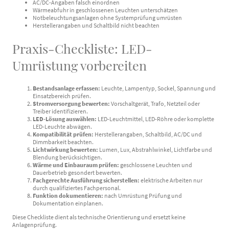
AC/DC-Angaben falsch einordnen
Wärmeabfuhr in geschlossenen Leuchten unterschätzen
Notbeleuchtungsanlagen ohne Systemprüfung umrüsten
Herstellerangaben und Schaltbild nicht beachten
Praxis-Checkliste: LED-
Umrüstung vorbereiten
Bestandsanlage erfassen:
Leuchte, Lampentyp, Sockel, Spannung und
Einsatzbereich prüfen.
Stromversorgung bewerten:
Vorschaltgerät, Trafo, Netzteil oder
Treiber identifizieren.
LED-Lösung auswählen:
LED-Leuchtmittel, LED-Röhre oder komplette
LED-Leuchte abwägen.
Kompatibilität prüfen:
Herstellerangaben, Schaltbild, AC/DC und
Dimmbarkeit beachten.
Lichtwirkung bewerten:
Lumen, Lux, Abstrahlwinkel, Lichtfarbe und
Blendung berücksichtigen.
Wärme und Einbauraum prüfen:
geschlossene Leuchten und
Dauerbetrieb gesondert bewerten.
Fachgerechte Ausführung sicherstellen:
elektrische Arbeiten nur
durch qualifiziertes Fachpersonal.
Funktion dokumentieren:
nach Umrüstung Prüfung und
Dokumentation einplanen.
Diese Checkliste dient als technische Orientierung und ersetzt keine
Anlagenprüfung.