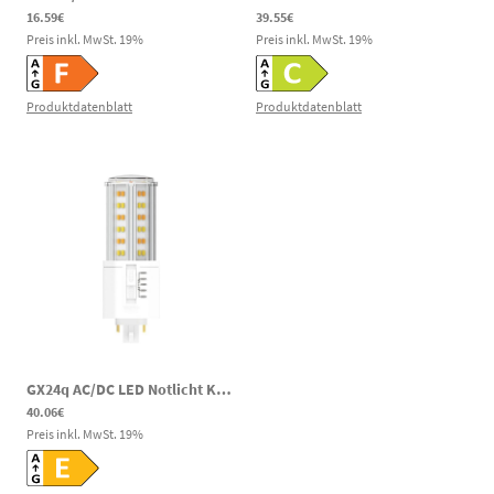
16.59€
39.55€
Preis inkl. MwSt.
19
%
Preis inkl. MwSt.
19
%
Produktdatenblatt
Produktdatenblatt
GX24q AC/DC LED Notlicht Kompaktleuchtstofflampe 8W 1750-1820lm 3000-6500K 141-269V DC 100-277V AC
40.06€
Preis inkl. MwSt.
19
%