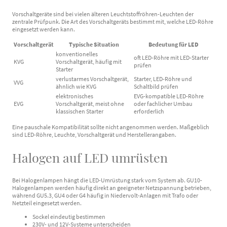
Vorschaltgeräte sind bei vielen älteren Leuchtstoffröhren-Leuchten der
zentrale Prüfpunk. Die Art des Vorschaltgeräts bestimmt mit, welche LED-Röhre
eingesetzt werden kann.
Vorschaltgerät
Typische Situation
Bedeutung für LED
konventionelles
oft LED-Röhre mit LED-Starter
KVG
Vorschaltgerät, häufig mit
prüfen
Starter
verlustarmes Vorschaltgerät,
Starter, LED-Röhre und
VVG
ähnlich wie KVG
Schaltbild prüfen
elektronisches
EVG-kompatible LED-Röhre
EVG
Vorschaltgerät, meist ohne
oder fachlicher Umbau
klassischen Starter
erforderlich
Eine pauschale Kompatibilität sollte nicht angenommen werden. Maßgeblich
sind LED-Röhre, Leuchte, Vorschaltgerät und Herstellerangaben.
Halogen auf LED umrüsten
Bei Halogenlampen hängt die LED-Umrüstung stark vom System ab. GU10-
Halogenlampen werden häufig direkt an geeigneter Netzspannung betrieben,
während GU5.3, GU4 oder G4 häufig in Niedervolt-Anlagen mit Trafo oder
Netzteil eingesetzt werden.
Sockel eindeutig bestimmen
230V- und 12V-Systeme unterscheiden