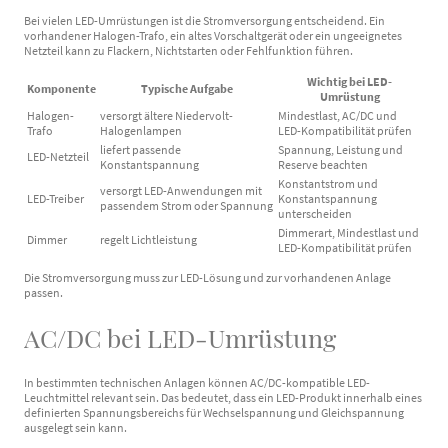
Bei vielen LED-Umrüstungen ist die Stromversorgung entscheidend. Ein
vorhandener Halogen-Trafo, ein altes Vorschaltgerät oder ein ungeeignetes
Netzteil kann zu Flackern, Nichtstarten oder Fehlfunktion führen.
Wichtig bei LED-
Komponente
Typische Aufgabe
Umrüstung
Halogen-
versorgt ältere Niedervolt-
Mindestlast, AC/DC und
Trafo
Halogenlampen
LED-Kompatibilität prüfen
liefert passende
Spannung, Leistung und
LED-Netzteil
Konstantspannung
Reserve beachten
Konstantstrom und
versorgt LED-Anwendungen mit
LED-Treiber
Konstantspannung
passendem Strom oder Spannung
unterscheiden
Dimmerart, Mindestlast und
Dimmer
regelt Lichtleistung
LED-Kompatibilität prüfen
Die Stromversorgung muss zur LED-Lösung und zur vorhandenen Anlage
passen.
AC/DC bei LED-Umrüstung
In bestimmten technischen Anlagen können AC/DC-kompatible LED-
Leuchtmittel relevant sein. Das bedeutet, dass ein LED-Produkt innerhalb eines
definierten Spannungsbereichs für Wechselspannung und Gleichspannung
ausgelegt sein kann.