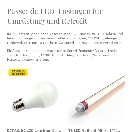
Passende LED-Lösungen für
Umrüstung und Retrofit
Im DC-Lampen Shop finden Sie technische LED-Leuchtmittel, LED-Röhren und
Retrofit-Lösungen für ausgewählte Bestandsanlagen, AC/DC-Umgebungen,
Niedervolt-Systeme, T8-Leuchten, GU-Sockel und gewerbliche Anwendungen.
Die Auswahl sollte anhand von Leuchte, Sockel, Spannung, Vorschaltgerät,
Trafo, Netzteil, Treiber, AC/DC-Kompatibilität, Lichtdaten, Wärme und
Herstellerangaben erfolgen.
E27 AC/DC LED Leuchtmittel Globe 60 8W 810lm 4000K 60-269VDC 85-265VAC Notbeleuchtung
T8 LED Notlicht Röhre 150cm AC/DC 18/20/25W 3000/4000/6000K 120–300V DC