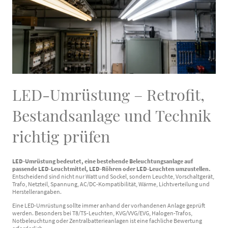
LED-Umrüstung – Retrofit,
Bestandsanlage und Technik
richtig prüfen
LED-Umrüstung bedeutet, eine bestehende Beleuchtungsanlage auf
passende LED-Leuchtmittel, LED-Röhren oder LED-Leuchten umzustellen.
Entscheidend sind nicht nur Watt und Sockel, sondern Leuchte, Vorschaltgerät,
Trafo, Netzteil, Spannung, AC/DC-Kompatibilität, Wärme, Lichtverteilung und
Herstellerangaben.
Eine LED-Umrüstung sollte immer anhand der vorhandenen Anlage geprüft
werden. Besonders bei T8/T5-Leuchten, KVG/VVG/EVG, Halogen-Trafos,
Notbeleuchtung oder Zentralbatterieanlagen ist eine fachliche Bewertung