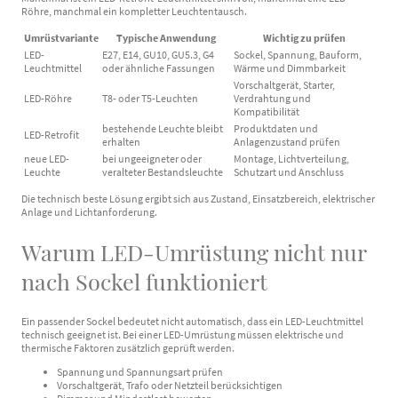
Röhre, manchmal ein kompletter Leuchtentausch.
Umrüstvariante
Typische Anwendung
Wichtig zu prüfen
LED-
E27, E14, GU10, GU5.3, G4
Sockel, Spannung, Bauform,
Leuchtmittel
oder ähnliche Fassungen
Wärme und Dimmbarkeit
Vorschaltgerät, Starter,
LED-Röhre
T8- oder T5-Leuchten
Verdrahtung und
Kompatibilität
bestehende Leuchte bleibt
Produktdaten und
LED-Retrofit
erhalten
Anlagenzustand prüfen
neue LED-
bei ungeeigneter oder
Montage, Lichtverteilung,
Leuchte
veralteter Bestandsleuchte
Schutzart und Anschluss
Die technisch beste Lösung ergibt sich aus Zustand, Einsatzbereich, elektrischer
Anlage und Lichtanforderung.
Warum LED-Umrüstung nicht nur
nach Sockel funktioniert
Ein passender Sockel bedeutet nicht automatisch, dass ein LED-Leuchtmittel
technisch geeignet ist. Bei einer LED-Umrüstung müssen elektrische und
thermische Faktoren zusätzlich geprüft werden.
Spannung und Spannungsart prüfen
Vorschaltgerät, Trafo oder Netzteil berücksichtigen