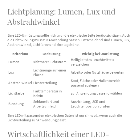
Lichtplanung: Lumen, Lux und
Abstrahlwinkel
Eine LED-Umrüstung sollte nicht nur die elektrische Seite berücksichtigen. Auch
die Lichtwirkung muss zur Anwendung passen. Entscheidend sind Lumen, Lux,
Abstrahlwinkel, Lichtfarbe und Montagehöhe.
Kriterium
Bedeutung
Wichtig bei Umrüstung
Helligkeit des Leuchtmittels
Lumen
sichtbarer Lichtstrom
vergleichen
Lichtmenge auf einer
Lux
Arbeits- oder Nutzfläche bewerten
Fläche
Spot, Fläche oder Hallenbereich
Abstrahlwinkel
Lichtverteilung
passend auslegen
Farbtemperatur in
Lichtfarbe
zur Anwendung passend wählen
Kelvin
Sehkomfort und
Ausrichtung, UGR und
Blendung
Arbeitsumfeld
Leuchtenposition prüfen
Eine LED mit passenden elektrischen Daten ist nur sinnvoll, wenn auch die
Lichtverteilung zur Anwendung passt.
Wirtschaftlichkeit einer LED-