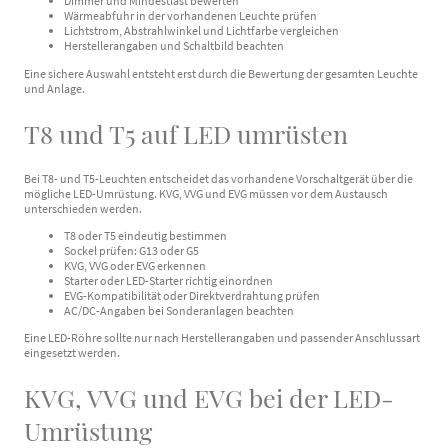
Dimmer und Mindestlast bewerten
Wärmeabfuhr in der vorhandenen Leuchte prüfen
Lichtstrom, Abstrahlwinkel und Lichtfarbe vergleichen
Herstellerangaben und Schaltbild beachten
Eine sichere Auswahl entsteht erst durch die Bewertung der gesamten Leuchte
und Anlage.
T8 und T5 auf LED umrüsten
Bei T8- und T5-Leuchten entscheidet das vorhandene Vorschaltgerät über die
mögliche LED-Umrüstung. KVG, VVG und EVG müssen vor dem Austausch
unterschieden werden.
T8 oder T5 eindeutig bestimmen
Sockel prüfen: G13 oder G5
KVG, VVG oder EVG erkennen
Starter oder LED-Starter richtig einordnen
EVG-Kompatibilität oder Direktverdrahtung prüfen
AC/DC-Angaben bei Sonderanlagen beachten
Eine LED-Röhre sollte nur nach Herstellerangaben und passender Anschlussart
eingesetzt werden.
KVG, VVG und EVG bei der LED-
Umrüstung