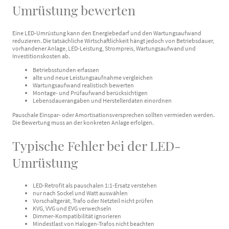
Umrüstung bewerten
Eine LED-Umrüstung kann den Energiebedarf und den Wartungsaufwand
reduzieren. Die tatsächliche Wirtschaftlichkeit hängt jedoch von Betriebsdauer,
vorhandener Anlage, LED-Leistung, Strompreis, Wartungsaufwand und
Investitionskosten ab.
Betriebsstunden erfassen
alte und neue Leistungsaufnahme vergleichen
Wartungsaufwand realistisch bewerten
Montage- und Prüfaufwand berücksichtigen
Lebensdauerangaben und Herstellerdaten einordnen
Pauschale Einspar- oder Amortisationsversprechen sollten vermieden werden.
Die Bewertung muss an der konkreten Anlage erfolgen.
Typische Fehler bei der LED-
Umrüstung
LED-Retrofit als pauschalen 1:1-Ersatz verstehen
nur nach Sockel und Watt auswählen
Vorschaltgerät, Trafo oder Netzteil nicht prüfen
KVG, VVG und EVG verwechseln
Dimmer-Kompatibilität ignorieren
Mindestlast von Halogen-Trafos nicht beachten