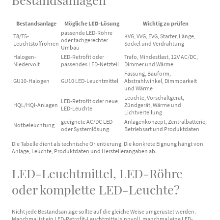
Bestandsanlage
Mögliche LED-Lösung
Wichtig zu prüfen
passende LED-Röhre
T8/T5-
KVG, VVG, EVG, Starter, Länge,
oder fachgerechter
Leuchtstoffröhren
Sockel und Verdrahtung
Umbau
Halogen-
LED-Retrofit oder
Trafo, Mindestlast, 12V AC/DC,
Niedervolt
passendes LED-Netzteil
Dimmer und Wärme
Fassung, Bauform,
GU10-Halogen
GU10 LED-Leuchtmittel
Abstrahlwinkel, Dimmbarkeit
und Wärme
Leuchte, Vorschaltgerät,
LED-Retrofit oder neue
HQL/HQI-Anlagen
Zündgerät, Wärme und
LED-Leuchte
Lichtverteilung
geeignete AC/DC LED
Anlagenkonzept, Zentralbatterie,
Notbeleuchtung
oder Systemlösung
Betriebsart und Produktdaten
Die Tabelle dient als technische Orientierung. Die konkrete Eignung hängt von
Anlage, Leuchte, Produktdaten und Herstellerangaben ab.
LED-Leuchtmittel, LED-Röhre
oder komplette LED-Leuchte?
Nicht jede Bestandsanlage sollte auf die gleiche Weise umgerüstet werden.
Manchmal ist ein LED-Retrofit-Leuchtmittel sinnvoll, manchmal eine LED-