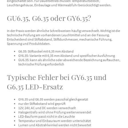
eingeschaltet sein. Für Dauerbetrieb müssen Temperaturbereich,
Leuchtengehäuse, Einbaulage und Wärmeabfuhr berücksichtigt werden.
GU6.35, G6.35 oder GY6.35?
In der Praxis werden ähnliche Schreibweisen häufig verwechselt. Wichtig ist die
technische Prüfung am vorhandenen Leuchtmittel und an der Fassung.
Entscheidend sind Stiftabstand, Stiftdurchmesser, mechanische Führung,
Spannung und Produktdaten.
G6.35: Stiftsockel mit 6,35 mm Abstand
GY6.35: Variante mit 6,35 mm Abstand und spezifischer Ausführung
GU6.35: kann als ähnliche oder abweichende Bezeichnung auftauchen,
technische Prüfung erforderlich
Typische Fehler bei GY6.35 und
G6.35 LED-Ersatz
GY6.35 und G6.35 werden pauschal gleichgesetzt
nur der Stiftabstand wird geprüft
12V, 24V, AC und DC werden verwechselt
Halogentrafo wird ohne Prüfung weiterverwendet
LED-Bauform passt nicht in die Leuchte
Temperatur und Einbauraum werden unterschätzt
Lumen und Abstrahlwinkel werden nicht bewertet