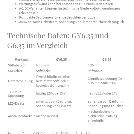
Wartungsaufwand kann bei passenden LED-Produkten sinken
AC/DC-Varianten können für technische Niedervolt-Anwendungen
relevant sein
Kompakte Bauformen für enge Leuchten verfügbar
Auswahl nach Lichtstrom, Spannung und Temperaturbereich möglich
Technische Daten: GY6.35 und
G6.35 im Vergleich
Merkmal
GY6.35
G6.35
Stiftabstand
6,35 mm
6,35 mm
Sockelart
Stiftsockel
Stiftsockel
Y weist häufig auf eine
Grundbezeichnung für
Unterscheidung
bestimmte Stift- oder
6,35 mm Stiftsockel
Sockelausführung hin
Typische
häufig 12V oder 24V
häufig 12V oder 24V
Spannung
abhängig von Bauform,
abhängig von Bauform,
LED-Ersatz
Spannung und Leuchte
Spannung und Leuchte
mechanische und
Austauschbarkeit
nicht pauschal
elektrische Prüfung
erforderlich