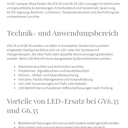
Im DC-Lampen Shop finden Sie GY6.35 und G6.35 LED-Lösungen für technische
und gewerbliche Anwendungen. Entscheidend sind Sockelmaß, Spannung,
AC/DC-Eignung, Bauform, Lichtstrom, Temperaturbereich und die Prüfung der
vorhandenen Leuchte.
Technik- und Anwendungsbereich
GY6.35 und G6.35 werden vor allem in kompakten Niedervolt-Leuchten
eingesetzt. Häufig handelt es sich um 12V- oder 24V-Systeme mit
Halogenlampen, die über Trafo oder spezielle Stromversorgung betrieben
werden. Beim LED-Retrofit muss das gesamte System betrachtet werden.
Maschinenleuchten und technische Leuchten
Projektoren, Signalleuchten und Sonderleuchten
Vitrinen-, Möbel- und Akzentbeleuchtung
Industrie, Facility Management und Instandhaltung
12V-/24V-Anwendungen mit Trafo oder Netzteil
LED-Retrofit bei vorhandenen Stiftsockelfassungen nach Prüfung
Vorteile von LED-Ersatz bei GY6.35
und G6.35
Bestehende Fassungen können je nach System weiter genutzt werden
Reduzierte Leistungsaufnahme gegenüber Halogen möglich