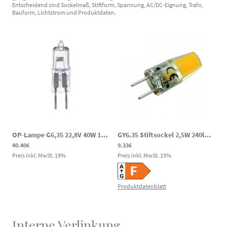
Entscheidend sind Sockelmaß, Stiftform, Spannung, AC/DC-Eignung, Trafo,
Bauform, Lichtstrom und Produktdaten.
OP-Lampe G6,35 22,8V 40W 11x44mm wie H18769
|
sh11202
GY6.35 Stiftsockel 2,5W 240lm 2700K 10-30VDC 10-24VAC LED Leuchtmittel
40.40€
9.33€
Preis inkl. MwSt.
19
%
Preis inkl. MwSt.
19
%
Produktdatenblatt
Interne Verlinkung