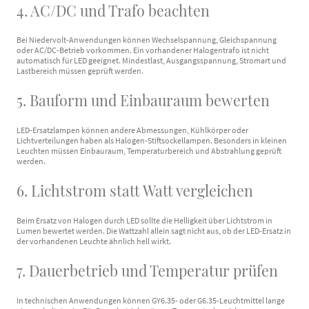
4. AC/DC und Trafo beachten
Bei Niedervolt-Anwendungen können Wechselspannung, Gleichspannung
oder AC/DC-Betrieb vorkommen. Ein vorhandener Halogentrafo ist nicht
automatisch für LED geeignet. Mindestlast, Ausgangsspannung, Stromart und
Lastbereich müssen geprüft werden.
5. Bauform und Einbauraum bewerten
LED-Ersatzlampen können andere Abmessungen, Kühlkörper oder
Lichtverteilungen haben als Halogen-Stiftsockellampen. Besonders in kleinen
Leuchten müssen Einbauraum, Temperaturbereich und Abstrahlung geprüft
werden.
6. Lichtstrom statt Watt vergleichen
Beim Ersatz von Halogen durch LED sollte die Helligkeit über Lichtstrom in
Lumen bewertet werden. Die Wattzahl allein sagt nicht aus, ob der LED-Ersatz in
der vorhandenen Leuchte ähnlich hell wirkt.
7. Dauerbetrieb und Temperatur prüfen
In technischen Anwendungen können GY6.35- oder G6.35-Leuchtmittel lange