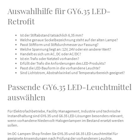
Auswahlhilfe für GY6.35 LED-
Retrofit
Ist der Stiftabstand tatsächlich 6,35 mm?
Welche genaue Sockelbezeichnung steht auf der alten Lampe?
Passt Stiftform und Stiftdurchmesser zur Fassung?
Welche Spannung liegt an: 12V, 24V oder ein anderer Wert?
Handelt es sich um AC, DC oder AC/DC?
Ist ein Trafo oder Netzteil vorhanden?
Erfüllt der Trafo die Anforderungen des LED-Produkts?
Passt die LED-Bauform in die vorhandene Leuchte?
Sind Lichtstrom, Abstrahlwinkel und Temperaturbereich geeignet?
Passende GY6.35 LED-Leuchtmittel
auswählen
Für Elektrofachbetriebe, Facility Management, Industrie und technische
Instandhaltung sind GY6.35 und G6.35 LED-Lösungen besonders relevant,
wenn vorhandene Niedervolt-Halogenlampen im Bestand ersetzt werden
sollen.
Im DC-Lampen Shop finden Sie GY6.35 und G6.35 LED-Leuchtmittel für
geeignete Anwendungen nach Prüfung der vorhandenen Leuchte.