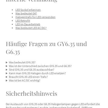
LED Sockel erkennen
Was bedeutet G4?
Halogentrafo für LED verwenden
LED Retrofit
LED im Dauerbetrieb
Was bedeutet LED AC/DC?
Häufige Fragen zu GY6.35 und
G6.35
Was bedeutet GY6.35?
Was ist der Unterschied zwischen GY6.35 und G6.35?
Sind GY6.35 und G6.35 austauschbar?
Kann man GY6.35 Halogen durch LED ersetzen?
Braucht GY6.35 LED einen Trafo?
Was ist bei AC/DC wichtig?
Sicherheitshinweis
Der Austausch von GY6.35 oder G6.35 Halogenlampen gegen LED erfordert die
Prüfung der vorhandenen Leuchte, insbesondere Sockelmaß, Stiftform,