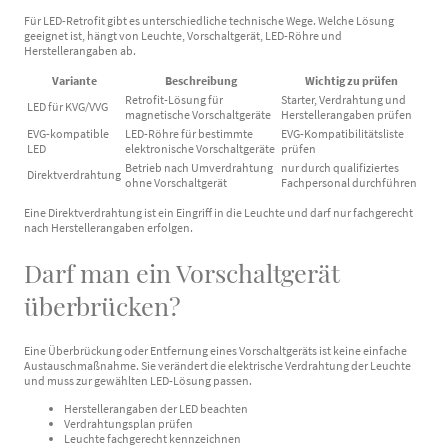
Für LED-Retrofit gibt es unterschiedliche technische Wege. Welche Lösung
geeignet ist, hängt von Leuchte, Vorschaltgerät, LED-Röhre und
Herstellerangaben ab.
Variante
Beschreibung
Wichtig zu prüfen
Retrofit-Lösung für
Starter, Verdrahtung und
LED für KVG/VVG
magnetische Vorschaltgeräte
Herstellerangaben prüfen
EVG-kompatible
LED-Röhre für bestimmte
EVG-Kompatibilitätsliste
LED
elektronische Vorschaltgeräte
prüfen
Betrieb nach Umverdrahtung
nur durch qualifiziertes
Direktverdrahtung
ohne Vorschaltgerät
Fachpersonal durchführen
Eine Direktverdrahtung ist ein Eingriff in die Leuchte und darf nur fachgerecht
nach Herstellerangaben erfolgen.
Darf man ein Vorschaltgerät
überbrücken?
Eine Überbrückung oder Entfernung eines Vorschaltgeräts ist keine einfache
Austauschmaßnahme. Sie verändert die elektrische Verdrahtung der Leuchte
und muss zur gewählten LED-Lösung passen.
Herstellerangaben der LED beachten
Verdrahtungsplan prüfen
Leuchte fachgerecht kennzeichnen