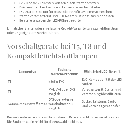
KVG- und VVG-Leuchten können einen Starter besitzen
EVG-Leuchten besitzen meist keinen klassischen Starter
LED-Starter sind nur für passende Retrofit-Systeme vorgesehen
Starter, Vorschaltgerät und LED-Röhre müssen zusammenpassen
Herstellerangaben der LED-Röhre beachten
Ein falscher Starter oder eine falsche Retrofit-Variante kann zu Fehlfunktion
oder ungeeignetem Betrieb führen.
Vorschaltgeräte bei T5, T8 und
Kompaktleuchtstofflampen
Typische
Lampentyp
Wichtig bei LED-Retrofit
Vorschalttechnik
EVG-Kompatibilität der LED
T5
häufig EVG
prüfen
KVG, VVG oder EVG
Vorschaltgerät, Starter und
T8
möglich
Verdrahtung identifizieren
EVG oder externe
Sockel, Leistung, Bauform
Kompaktleuchtstofflampe
Vorschalttechnik
und Vorschaltgerät prüfen
möglich
Die vorhandene Leuchte sollte vor dem LED-Ersatz fachlich bewertet werden.
Die Bauform allein reicht für die Auswahl nicht aus.