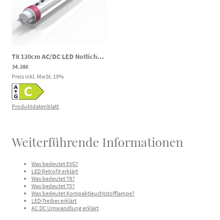
T8 120cm AC/DC LED Notlicht Röhre 18/20/25W 3000/4000/6000K 120-300V DC 85-265V AC
34.38€
Preis inkl. MwSt.
19
%
Produktdatenblatt
Weiterführende Informationen
Was bedeutet EVG?
LED Retrofit erklärt
Was bedeutet T8?
Was bedeutet T5?
Was bedeutet Kompaktleuchtstofflampe?
LED-Treiber erklärt
AC DC Umwandlung erklärt