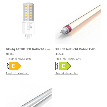
GX24q AC/DC LED Notlicht Kompaktleuchtstofflampe 8W 1750-1820lm 3000-6500K 141-269V DC 100-277V AC
T8 LED Notlicht Röhre 150cm AC/DC 18/20/25W 3000/4000/6000K 120–300V DC
40.06€
39.55€
Preis inkl. MwSt.
19
%
Preis inkl. MwSt.
19
%
Produktdatenblatt
Produktdatenblatt