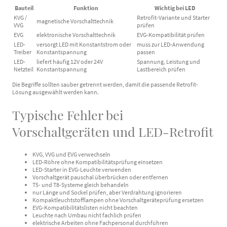
Bauteil
Funktion
Wichtig bei LED
KVG /
Retrofit-Variante und Starter
magnetische Vorschalttechnik
VVG
prüfen
EVG
elektronische Vorschalttechnik
EVG-Kompatibilität prüfen
LED-
versorgt LED mit Konstantstrom oder
muss zur LED-Anwendung
Treiber
Konstantspannung
passen
LED-
liefert häufig 12V oder 24V
Spannung, Leistung und
Netzteil
Konstantspannung
Lastbereich prüfen
Die Begriffe sollten sauber getrennt werden, damit die passende Retrofit-
Lösung ausgewählt werden kann.
Typische Fehler bei
Vorschaltgeräten und LED-Retrofit
KVG, VVG und EVG verwechseln
LED-Röhre ohne Kompatibilitätsprüfung einsetzen
LED-Starter in EVG-Leuchte verwenden
Vorschaltgerät pauschal überbrücken oder entfernen
T5- und T8-Systeme gleich behandeln
nur Länge und Sockel prüfen, aber Verdrahtung ignorieren
Kompaktleuchtstofflampen ohne Vorschaltgeräteprüfung ersetzen
EVG-Kompatibilitätslisten nicht beachten
Leuchte nach Umbau nicht fachlich prüfen
elektrische Arbeiten ohne Fachpersonal durchführen