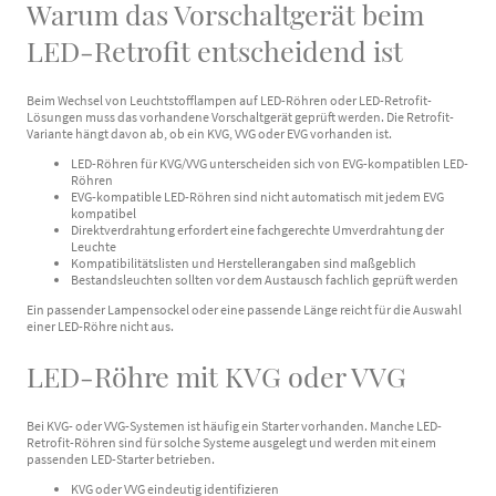
Warum das Vorschaltgerät beim
LED-Retrofit entscheidend ist
Beim Wechsel von Leuchtstofflampen auf LED-Röhren oder LED-Retrofit-
Lösungen muss das vorhandene Vorschaltgerät geprüft werden. Die Retrofit-
Variante hängt davon ab, ob ein KVG, VVG oder EVG vorhanden ist.
LED-Röhren für KVG/VVG unterscheiden sich von EVG-kompatiblen LED-
Röhren
EVG-kompatible LED-Röhren sind nicht automatisch mit jedem EVG
kompatibel
Direktverdrahtung erfordert eine fachgerechte Umverdrahtung der
Leuchte
Kompatibilitätslisten und Herstellerangaben sind maßgeblich
Bestandsleuchten sollten vor dem Austausch fachlich geprüft werden
Ein passender Lampensockel oder eine passende Länge reicht für die Auswahl
einer LED-Röhre nicht aus.
LED-Röhre mit KVG oder VVG
Bei KVG- oder VVG-Systemen ist häufig ein Starter vorhanden. Manche LED-
Retrofit-Röhren sind für solche Systeme ausgelegt und werden mit einem
passenden LED-Starter betrieben.
KVG oder VVG eindeutig identifizieren