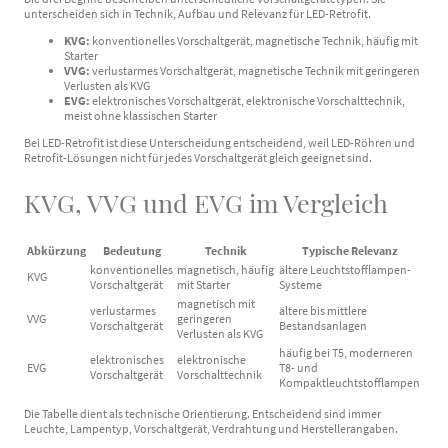
unterscheiden sich in Technik, Aufbau und Relevanz für LED-Retrofit.
KVG:
konventionelles Vorschaltgerät, magnetische Technik, häufig mit
Starter
VVG:
verlustarmes Vorschaltgerät, magnetische Technik mit geringeren
Verlusten als KVG
EVG:
elektronisches Vorschaltgerät, elektronische Vorschalttechnik,
meist ohne klassischen Starter
Bei LED-Retrofit ist diese Unterscheidung entscheidend, weil LED-Röhren und
Retrofit-Lösungen nicht für jedes Vorschaltgerät gleich geeignet sind.
KVG, VVG und EVG im Vergleich
Abkürzung
Bedeutung
Technik
Typische Relevanz
konventionelles
magnetisch, häufig
ältere Leuchtstofflampen-
KVG
Vorschaltgerät
mit Starter
Systeme
magnetisch mit
verlustarmes
ältere bis mittlere
VVG
geringeren
Vorschaltgerät
Bestandsanlagen
Verlusten als KVG
häufig bei T5, moderneren
elektronisches
elektronische
EVG
T8- und
Vorschaltgerät
Vorschalttechnik
Kompaktleuchtstofflampen
Die Tabelle dient als technische Orientierung. Entscheidend sind immer
Leuchte, Lampentyp, Vorschaltgerät, Verdrahtung und Herstellerangaben.