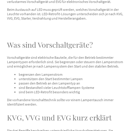
verlustarmes Vorschaltgerät und EVG für elektronisches Vorschaltgerät.
Beim Austausch auf LED muss geprüft werden, welches Vorschaltgerät in der
Leuchte vorhanden ist. LED-Retrofit-Lösungen unterscheiden sich je nach KVG,
VVG, EVG, Starter, Verdrahtung und Herstellerangaben.
Was sind Vorschaltgeräte?
Vorschaltgeräte sind elektrische Bauteile, die für den Betrieb bestimmter
Lampentypen erforderlich sind. Sie begrenzen oder steuern den Lampenstrom
und ermöglichen je nach Lampensystem den Start und den stabilen Betrieb.
begrenzen den Lampenstrom
unterstützen den Start bestimmter Lampen
passen den Betrieb an den Lampentyp an
sind Bestandteil vieler Leuchtstofflampen-Systeme
sind beim LED-Retrofit besonders wichtig
Die vorhandene Vorschalttechnik sollte vor einem Lampentausch immer
identifiziert werden.
KVG, VVG und EVG kurz erklärt
Die drei Begriffe beschreiben unterschiedliche Vorschaltgerätetypen. Sie