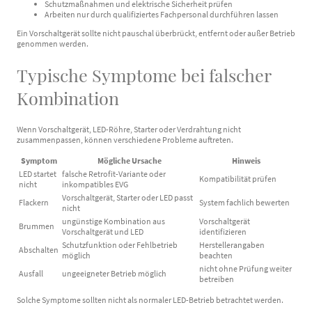
Schutzmaßnahmen und elektrische Sicherheit prüfen
Arbeiten nur durch qualifiziertes Fachpersonal durchführen lassen
Ein Vorschaltgerät sollte nicht pauschal überbrückt, entfernt oder außer Betrieb
genommen werden.
Typische Symptome bei falscher
Kombination
Wenn Vorschaltgerät, LED-Röhre, Starter oder Verdrahtung nicht
zusammenpassen, können verschiedene Probleme auftreten.
Symptom
Mögliche Ursache
Hinweis
LED startet
falsche Retrofit-Variante oder
Kompatibilität prüfen
nicht
inkompatibles EVG
Vorschaltgerät, Starter oder LED passt
Flackern
System fachlich bewerten
nicht
ungünstige Kombination aus
Vorschaltgerät
Brummen
Vorschaltgerät und LED
identifizieren
Schutzfunktion oder Fehlbetrieb
Herstellerangaben
Abschalten
möglich
beachten
nicht ohne Prüfung weiter
Ausfall
ungeeigneter Betrieb möglich
betreiben
Solche Symptome sollten nicht als normaler LED-Betrieb betrachtet werden.