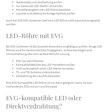
Starterplatz und Verdrahtung prüfen
nur passende LED-Starter verwenden
Herstellerangaben der LED-Röhre beachten
Leuchte und elektrische Anlage fachlich prüfen
Auch bei KVG/VVG-Systemen darf eine LED-Röhre nicht pauschal eingesetzt
werden.
LED-Röhre mit EVG
Bei EVG-Systemen ist die Auswahl besonders sorgfältig zu prüfen. Einige LED-
Röhren sind für bestimmte EVGs freigegeben, andere benötigen eine
Umverdrahtung oder eine andere Retrofit-Lösung.
EVG-Typ identifizieren
Kompatibilitätsliste des LED-Herstellers prüfen
nicht automatisch einen LED-Starter einsetzen
T5- und T8-Systeme unterscheiden
Verdrahtung der Leuchte bewerten
Eine EVG-kompatible LED-Röhre ist nur dann geeignet, wenn sie zum
vorhandenen EVG und zur Leuchte passt.
EVG-kompatible LED oder
Direktverdrahtung?