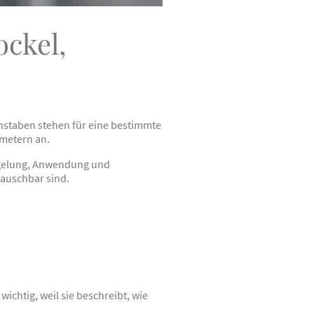
ckel,
hstaben stehen für eine bestimmte
imetern an.
iegelung, Anwendung und
tauschbar sind.
ichtig, weil sie beschreibt, wie