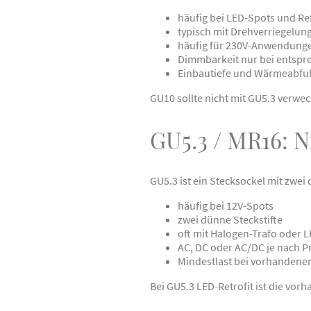
häufig bei LED-Spots und R
typisch mit Drehverriegelun
häufig für 230V-Anwendunge
Dimmbarkeit nur bei entsp
Einbautiefe und Wärmeabfu
GU10 sollte nicht mit GU5.3 verwe
GU5.3 / MR16: N
GU5.3 ist ein Stecksockel mit zwei
häufig bei 12V-Spots
zwei dünne Steckstifte
oft mit Halogen-Trafo oder 
AC, DC oder AC/DC je nach 
Mindestlast bei vorhandene
Bei GU5.3 LED-Retrofit ist die vor