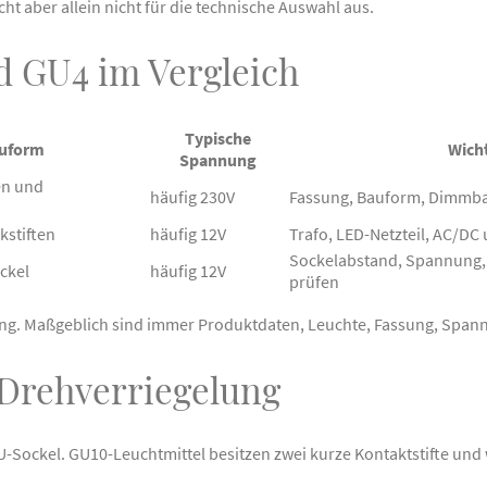
cht aber allein nicht für die technische Auswahl aus.
d GU4 im Vergleich
Typische
auform
Wicht
Spannung
en und
häufig 230V
Fassung, Bauform, Dimmba
kstiften
häufig 12V
Trafo, LED-Netzteil, AC/DC
Sockelabstand, Spannung
ckel
häufig 12V
prüfen
ung. Maßgeblich sind immer Produktdaten, Leuchte, Fassung, Span
 Drehverriegelung
GU-Sockel. GU10-Leuchtmittel besitzen zwei kurze Kontaktstifte u