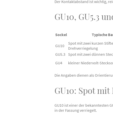
Der Kontaktabstand ist wichtig, rei
GU10, GU5.3 un
Sockel
Typische B
Spot mit zwei kurzen Stift
GU10
Drehverriegelung
GU5.3
Spot mit zwei dünnen Stec
GU4
kleiner Niedervolt-Steckso
Die Angaben dienen als Orientier
GU10: Spot mit
GU10 ist einer der bekanntesten 
in der Fassung verriegelt.