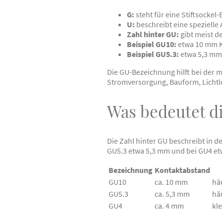
G:
steht für eine Stiftsockel
U:
beschreibt eine spezielle
Zahl hinter GU:
gibt meist d
Beispiel GU10:
etwa 10 mm 
Beispiel GU5.3:
etwa 5,3 mm
Die GU-Bezeichnung hilft bei der
Stromversorgung, Bauform, Lichtl
Was bedeutet di
Die Zahl hinter GU beschreibt in d
GU5.3 etwa 5,3 mm und bei GU4 e
Bezeichnung
Kontaktabstand
GU10
ca. 10 mm
hä
GU5.3
ca. 5,3 mm
hä
GU4
ca. 4 mm
kl