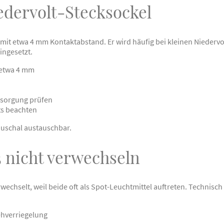
edervolt-Stecksockel
l mit etwa 4 mm Kontaktabstand. Er wird häufig bei kleinen Nieder
ngesetzt.
 etwa 4 mm
sorgung prüfen
s beachten
auschal austauschbar.
 nicht verwechseln
chselt, weil beide oft als Spot-Leuchtmittel auftreten. Technisch
ehverriegelung