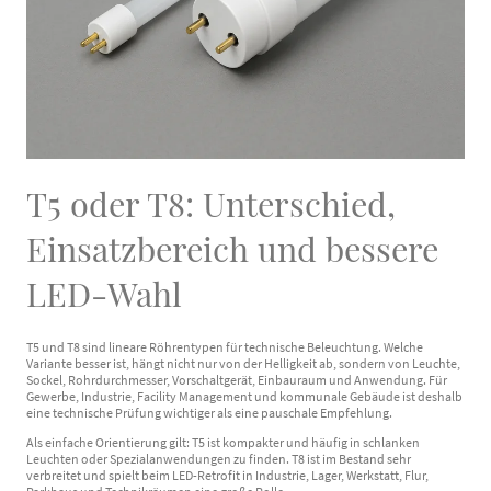
T5 oder T8: Unterschied,
Einsatzbereich und bessere
LED-Wahl
T5 und T8 sind lineare Röhrentypen für technische Beleuchtung. Welche
Variante besser ist, hängt nicht nur von der Helligkeit ab, sondern von Leuchte,
Sockel, Rohrdurchmesser, Vorschaltgerät, Einbauraum und Anwendung. Für
Gewerbe, Industrie, Facility Management und kommunale Gebäude ist deshalb
eine technische Prüfung wichtiger als eine pauschale Empfehlung.
Als einfache Orientierung gilt: T5 ist kompakter und häufig in schlanken
Leuchten oder Spezialanwendungen zu finden. T8 ist im Bestand sehr
verbreitet und spielt beim LED-Retrofit in Industrie, Lager, Werkstatt, Flur,