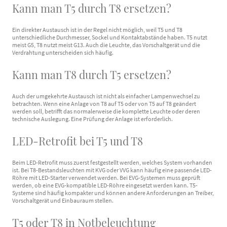
Kann man T5 durch T8 ersetzen?
Ein direkter Austausch ist in der Regel nicht möglich, weil T5 und T8
unterschiedliche Durchmesser, Sockel und Kontaktabstände haben. T5 nutzt
meist G5, T8 nutzt meist G13. Auch die Leuchte, das Vorschaltgerät und die
Verdrahtung unterscheiden sich häufig.
Kann man T8 durch T5 ersetzen?
Auch der umgekehrte Austausch ist nicht als einfacher Lampenwechsel zu
betrachten. Wenn eine Anlage von T8 auf T5 oder von T5 auf T8 geändert
werden soll, betrifft das normalerweise die komplette Leuchte oder deren
technische Auslegung. Eine Prüfung der Anlage ist erforderlich.
LED-Retrofit bei T5 und T8
Beim LED-Retrofit muss zuerst festgestellt werden, welches System vorhanden
ist. Bei T8-Bestandsleuchten mit KVG oder VVG kann häufig eine passende LED-
Röhre mit LED-Starter verwendet werden. Bei EVG-Systemen muss geprüft
werden, ob eine EVG-kompatible LED-Röhre eingesetzt werden kann. T5-
Systeme sind häufig kompakter und können andere Anforderungen an Treiber,
Vorschaltgerät und Einbauraum stellen.
T5 oder T8 in Notbeleuchtung