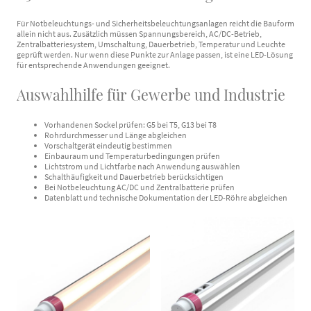
Für Notbeleuchtungs- und Sicherheitsbeleuchtungsanlagen reicht die Bauform
allein nicht aus. Zusätzlich müssen Spannungsbereich, AC/DC-Betrieb,
Zentralbatteriesystem, Umschaltung, Dauerbetrieb, Temperatur und Leuchte
geprüft werden. Nur wenn diese Punkte zur Anlage passen, ist eine LED-Lösung
für entsprechende Anwendungen geeignet.
Auswahlhilfe für Gewerbe und Industrie
Vorhandenen Sockel prüfen: G5 bei T5, G13 bei T8
Rohrdurchmesser und Länge abgleichen
Vorschaltgerät eindeutig bestimmen
Einbauraum und Temperaturbedingungen prüfen
Lichtstrom und Lichtfarbe nach Anwendung auswählen
Schalthäufigkeit und Dauerbetrieb berücksichtigen
Bei Notbeleuchtung AC/DC und Zentralbatterie prüfen
Datenblatt und technische Dokumentation der LED-Röhre abgleichen