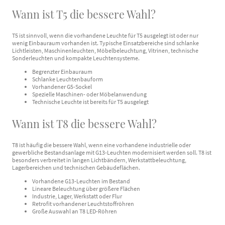
Wann ist T5 die bessere Wahl?
T5 ist sinnvoll, wenn die vorhandene Leuchte für T5 ausgelegt ist oder nur
wenig Einbauraum vorhanden ist. Typische Einsatzbereiche sind schlanke
Lichtleisten, Maschinenleuchten, Möbelbeleuchtung, Vitrinen, technische
Sonderleuchten und kompakte Leuchtensysteme.
Begrenzter Einbauraum
Schlanke Leuchtenbauform
Vorhandener G5-Sockel
Spezielle Maschinen- oder Möbelanwendung
Technische Leuchte ist bereits für T5 ausgelegt
Wann ist T8 die bessere Wahl?
T8 ist häufig die bessere Wahl, wenn eine vorhandene industrielle oder
gewerbliche Bestandsanlage mit G13-Leuchten modernisiert werden soll. T8 ist
besonders verbreitet in langen Lichtbändern, Werkstattbeleuchtung,
Lagerbereichen und technischen Gebäudeflächen.
Vorhandene G13-Leuchten im Bestand
Lineare Beleuchtung über größere Flächen
Industrie, Lager, Werkstatt oder Flur
Retrofit vorhandener Leuchtstoffröhren
Große Auswahl an T8 LED-Röhren