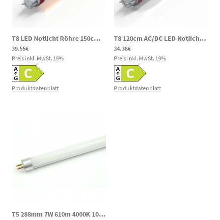
T8 LED Notlicht Röhre 150cm AC/DC 18/20/25W 3000/4000/6000K 120–300V DC
T8 120cm AC/DC LED Notlicht Röhre 18/20/25W 3000/4000/6000K 120-300V DC 85-265V AC
39.55€
34.38€
Preis inkl. MwSt.
19
%
Preis inkl. MwSt.
19
%
Produktdatenblatt
Produktdatenblatt
T5 288mm 7W 610m 4000K 10-30V DC LED Notlicht Röhre
|
dcLED29R