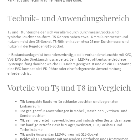
Parkhaus und Technikräumen eine große Rolle.
Technik- und Anwendungsbereich
T5 und T8 unterscheiden sich vor allem durch Durchmesser, Sockel und
typische Leuchtenbauform. T5-Röhren haben etwa 16 mm Durchmesser und
nutzen meist den G5-Sockel. T8-Röhren haben etwa 26 mm Durchmesser und
nutzen in der Regel den G13-Sockel.
In Bestandsanlagen ist besonders wichtig, ob die vorhandene Leuchte mit KVG,
VVG, EVG oder Direktanschluss arbeitet. Beim LED-Retrofit entscheidet diese
Systemprüfung darüber, welche LED-Röhre geeignet ist und ob ein LED-Starter,
eine EVG-kompatible LED-Röhre oder eine fachgerechte Umverdrahtung
erforderlich ist.
Vorteile von T5 und T8 im Vergleich
T5:
kompakte Bauform für schlanke Leuchten und begrenzten
Einbauraum
T5:
geeignet für Anwendungen in Möbel-, Maschinen-, Vitrinen- und
Sonderleuchten
T8:
sehr verbreitet in gewerblichen und industriellen Bestandsanlagen
T8:
häufige Retrofit-Basis für Lager, Werkstatt, Flur, Parkhaus und
Technikräume
T8:
große Auswahl an LED-Röhren mit G13-Sockel
Beide:
als LED-Variante mit passenden Lichtfarben und Lichtströmen