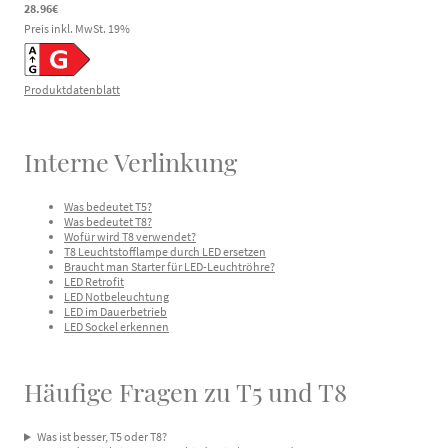
28.96€
Preis inkl. MwSt.
19
%
Produktdatenblatt
Interne Verlinkung
Was bedeutet T5?
Was bedeutet T8?
Wofür wird T8 verwendet?
T8 Leuchtstofflampe durch LED ersetzen
Braucht man Starter für LED-Leuchtröhre?
LED Retrofit
LED Notbeleuchtung
LED im Dauerbetrieb
LED Sockel erkennen
Häufige Fragen zu T5 und T8
Was ist besser, T5 oder T8?