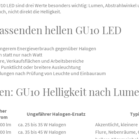
U10 LED sind drei Werte besonders wichtig: Lumen, Abstrahlwinkel
, nicht direkt die Helligkeit.
 passenden hellen GU10 LED
eringerem Energieverbrauch gegenüber Halogen
 statt nur nach Watt
ure, Verkaufsflächen und Arbeitsbereiche
 Punktlicht oder breitere Ausleuchtung
ndungen nach Prüfung von Leuchte und Einbauraum
en: GU10 Helligkeit nach Lum
her
Ungefährer Halogen-Ersatz
Typ
trom
400 lm
ca. 25 bis 35 W Halogen
Akzentlicht, kleiner
500 lm
ca. 35 bis 45 W Halogen
Flure, Nebenräume, 