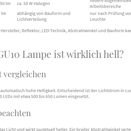
hellere Allgemeinbel
650 lm
ca. 50 W Halogen
Arbeitsbereiche
0 lm
abhängig von Bauform und
nur nach Prüfung v
Lichtverteilung
Leuchte
 Hersteller, Reflektor, LED-Technik, Abstrahlwinkel und Bauform ka
GU10 Lampe ist wirklich hell?
t vergleichen
automatisch hohe Helligkeit. Entscheidend ist der Lichtstrom in L
 LEDs mit etwa 500 bis 650 Lumen eingesetzt.
 beachten
s Licht und wirkt punktuell heller. Ein breiter Abstrahlwinkel verte