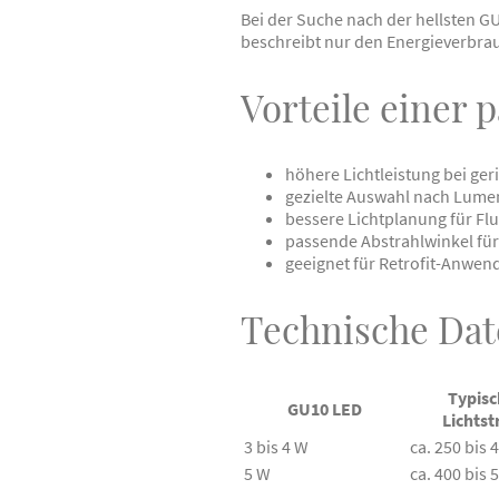
Bei der Suche nach der hellsten G
beschreibt nur den Energieverbrauch
Vorteile einer
höhere Lichtleistung bei g
gezielte Auswahl nach Lumen
bessere Lichtplanung für Fl
passende Abstrahlwinkel für
geeignet für Retrofit-Anwe
Technische Dat
Typisc
GU10 LED
Lichts
3 bis 4 W
ca. 250 bis 
5 W
ca. 400 bis 