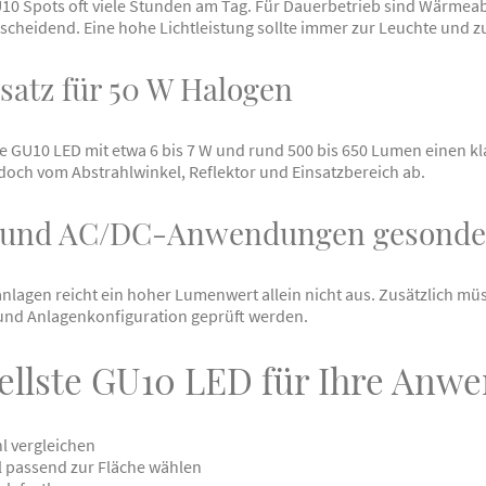
U10 Spots oft viele Stunden am Tag. Für Dauerbetrieb sind Wärme
tscheidend. Eine hohe Lichtleistung sollte immer zur Leuchte und z
satz für 50 W Halogen
e GU10 LED mit etwa 6 bis 7 W und rund 500 bis 650 Lumen einen k
edoch vom Abstrahlwinkel, Reflektor und Einsatzbereich ab.
g und AC/DC-Anwendungen gesonder
nlagen reicht ein hoher Lumenwert allein nicht aus. Zusätzlich m
und Anlagenkonfiguration geprüft werden.
Hellste GU10 LED für Ihre Anw
l vergleichen
 passend zur Fläche wählen