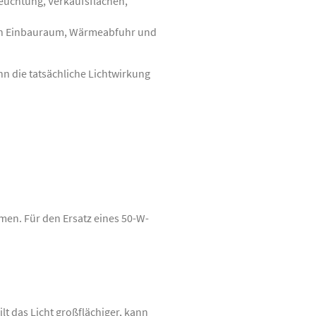
euchtung, Verkaufsflächen,
on Einbauraum, Wärmeabfuhr und
nn die tatsächliche Lichtwirkung
umen. Für den Ersatz eines 50-W-
ilt das Licht großflächiger, kann