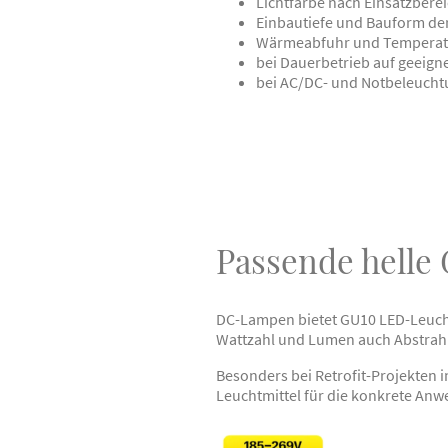
Lichtfarbe nach Einsatzberei
Einbautiefe und Bauform de
Wärmeabfuhr und Temperatu
bei Dauerbetrieb auf geeig
bei AC/DC- und Notbeleucht
Passende helle
DC-Lampen bietet GU10 LED-Leucht
Wattzahl und Lumen auch Abstrahl
Besonders bei Retrofit-Projekten i
Leuchtmittel für die konkrete An