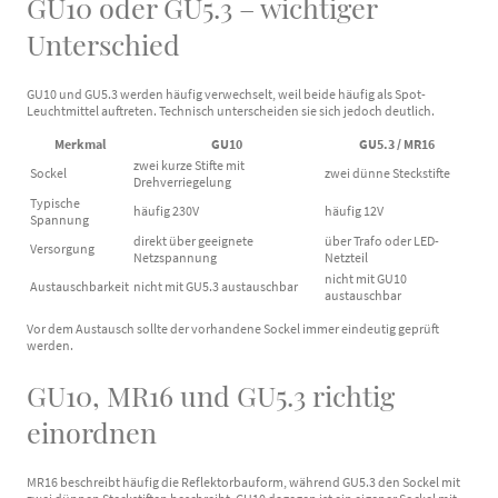
GU10 oder GU5.3 – wichtiger
Unterschied
GU10 und GU5.3 werden häufig verwechselt, weil beide häufig als Spot-
Leuchtmittel auftreten. Technisch unterscheiden sie sich jedoch deutlich.
Merkmal
GU10
GU5.3 / MR16
zwei kurze Stifte mit
Sockel
zwei dünne Steckstifte
Drehverriegelung
Typische
häufig 230V
häufig 12V
Spannung
direkt über geeignete
über Trafo oder LED-
Versorgung
Netzspannung
Netzteil
nicht mit GU10
Austauschbarkeit
nicht mit GU5.3 austauschbar
austauschbar
Vor dem Austausch sollte der vorhandene Sockel immer eindeutig geprüft
werden.
GU10, MR16 und GU5.3 richtig
einordnen
MR16 beschreibt häufig die Reflektorbauform, während GU5.3 den Sockel mit