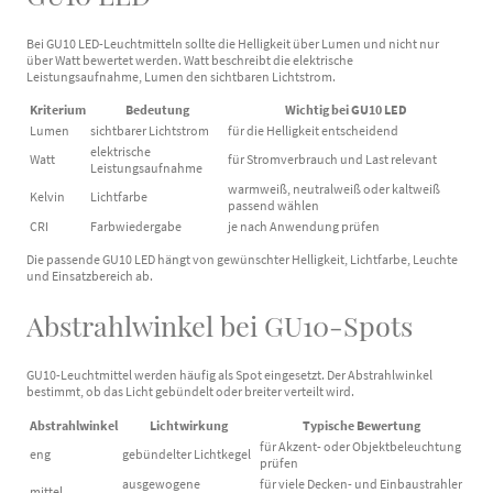
Bei GU10 LED-Leuchtmitteln sollte die Helligkeit über Lumen und nicht nur
über Watt bewertet werden. Watt beschreibt die elektrische
Leistungsaufnahme, Lumen den sichtbaren Lichtstrom.
Kriterium
Bedeutung
Wichtig bei GU10 LED
Lumen
sichtbarer Lichtstrom
für die Helligkeit entscheidend
elektrische
Watt
für Stromverbrauch und Last relevant
Leistungsaufnahme
warmweiß, neutralweiß oder kaltweiß
Kelvin
Lichtfarbe
passend wählen
CRI
Farbwiedergabe
je nach Anwendung prüfen
Die passende GU10 LED hängt von gewünschter Helligkeit, Lichtfarbe, Leuchte
und Einsatzbereich ab.
Abstrahlwinkel bei GU10-Spots
GU10-Leuchtmittel werden häufig als Spot eingesetzt. Der Abstrahlwinkel
bestimmt, ob das Licht gebündelt oder breiter verteilt wird.
Abstrahlwinkel
Lichtwirkung
Typische Bewertung
für Akzent- oder Objektbeleuchtung
eng
gebündelter Lichtkegel
prüfen
ausgewogene
für viele Decken- und Einbaustrahler
mittel