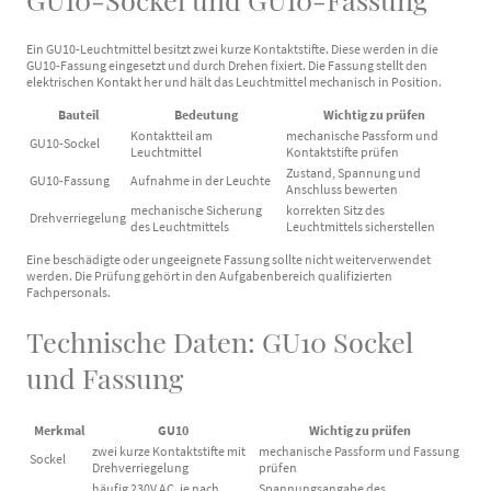
Ein GU10-Leuchtmittel besitzt zwei kurze Kontaktstifte. Diese werden in die
GU10-Fassung eingesetzt und durch Drehen fixiert. Die Fassung stellt den
elektrischen Kontakt her und hält das Leuchtmittel mechanisch in Position.
Bauteil
Bedeutung
Wichtig zu prüfen
Kontaktteil am
mechanische Passform und
GU10-Sockel
Leuchtmittel
Kontaktstifte prüfen
Zustand, Spannung und
GU10-Fassung
Aufnahme in der Leuchte
Anschluss bewerten
mechanische Sicherung
korrekten Sitz des
Drehverriegelung
des Leuchtmittels
Leuchtmittels sicherstellen
Eine beschädigte oder ungeeignete Fassung sollte nicht weiterverwendet
werden. Die Prüfung gehört in den Aufgabenbereich qualifizierten
Fachpersonals.
Technische Daten: GU10 Sockel
und Fassung
Merkmal
GU10
Wichtig zu prüfen
zwei kurze Kontaktstifte mit
mechanische Passform und Fassung
Sockel
Drehverriegelung
prüfen
häufig 230V AC, je nach
Spannungsangabe des