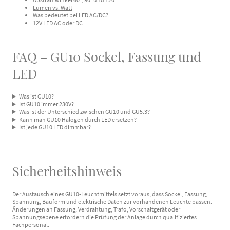
Lumen vs. Watt
Was bedeutet bei LED AC/DC?
12V LED AC oder DC
FAQ – GU10 Sockel, Fassung und
LED
Was ist GU10?
Ist GU10 immer 230V?
Was ist der Unterschied zwischen GU10 und GU5.3?
Kann man GU10 Halogen durch LED ersetzen?
Ist jede GU10 LED dimmbar?
Sicherheitshinweis
Der Austausch eines GU10-Leuchtmittels setzt voraus, dass Sockel, Fassung,
Spannung, Bauform und elektrische Daten zur vorhandenen Leuchte passen.
Änderungen an Fassung, Verdrahtung, Trafo, Vorschaltgerät oder
Spannungsebene erfordern die Prüfung der Anlage durch qualifiziertes
Fachpersonal.