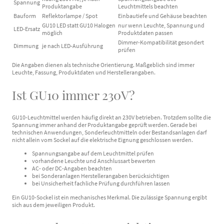
Spannung
Produktangabe
Leuchtmittels beachten
Bauform
Reflektorlampe / Spot
Einbautiefe und Gehäuse beachten
GU10 LED statt GU10 Halogen
nur wenn Leuchte, Spannung und
LED-Ersatz
möglich
Produktdaten passen
Dimmer-Kompatibilität gesondert
Dimmung
je nach LED-Ausführung
prüfen
Die Angaben dienen als technische Orientierung. Maßgeblich sind immer
Leuchte, Fassung, Produktdaten und Herstellerangaben.
Ist GU10 immer 230V?
GU10-Leuchtmittel werden häufig direkt an 230V betrieben. Trotzdem sollte die
Spannung immer anhand der Produktangabe geprüft werden. Gerade bei
technischen Anwendungen, Sonderleuchtmitteln oder Bestandsanlagen darf
nicht allein vom Sockel auf die elektrische Eignung geschlossen werden.
Spannungsangabe auf dem Leuchtmittel prüfen
vorhandene Leuchte und Anschlussart bewerten
AC- oder DC-Angaben beachten
bei Sonderanlagen Herstellerangaben berücksichtigen
bei Unsicherheit fachliche Prüfung durchführen lassen
Ein GU10-Sockel ist ein mechanisches Merkmal. Die zulässige Spannung ergibt
sich aus dem jeweiligen Produkt.