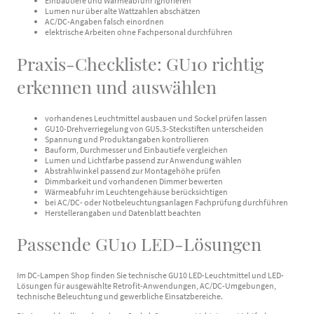
Einbautiefe und Wärmeabfuhr ignorieren
Lumen nur über alte Wattzahlen abschätzen
AC/DC-Angaben falsch einordnen
elektrische Arbeiten ohne Fachpersonal durchführen
Praxis-Checkliste: GU10 richtig
erkennen und auswählen
vorhandenes Leuchtmittel ausbauen und Sockel prüfen lassen
GU10-Drehverriegelung von GU5.3-Steckstiften unterscheiden
Spannung und Produktangaben kontrollieren
Bauform, Durchmesser und Einbautiefe vergleichen
Lumen und Lichtfarbe passend zur Anwendung wählen
Abstrahlwinkel passend zur Montagehöhe prüfen
Dimmbarkeit und vorhandenen Dimmer bewerten
Wärmeabfuhr im Leuchtengehäuse berücksichtigen
bei AC/DC- oder Notbeleuchtungsanlagen Fachprüfung durchführen
Herstellerangaben und Datenblatt beachten
Passende GU10 LED-Lösungen
Im DC-Lampen Shop finden Sie technische GU10 LED-Leuchtmittel und LED-
Lösungen für ausgewählte Retrofit-Anwendungen, AC/DC-Umgebungen,
technische Beleuchtung und gewerbliche Einsatzbereiche.