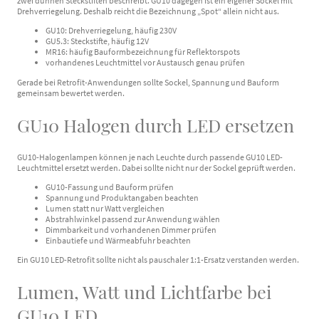
zwei dünnen Steckstiften beschreibt. GU10 dagegen ist ein eigener Sockel mit
Drehverriegelung. Deshalb reicht die Bezeichnung „Spot“ allein nicht aus.
GU10: Drehverriegelung, häufig 230V
GU5.3: Steckstifte, häufig 12V
MR16: häufig Bauformbezeichnung für Reflektorspots
vorhandenes Leuchtmittel vor Austausch genau prüfen
Gerade bei Retrofit-Anwendungen sollte Sockel, Spannung und Bauform
gemeinsam bewertet werden.
GU10 Halogen durch LED ersetzen
GU10-Halogenlampen können je nach Leuchte durch passende GU10 LED-
Leuchtmittel ersetzt werden. Dabei sollte nicht nur der Sockel geprüft werden.
GU10-Fassung und Bauform prüfen
Spannung und Produktangaben beachten
Lumen statt nur Watt vergleichen
Abstrahlwinkel passend zur Anwendung wählen
Dimmbarkeit und vorhandenen Dimmer prüfen
Einbautiefe und Wärmeabfuhr beachten
Ein GU10 LED-Retrofit sollte nicht als pauschaler 1:1-Ersatz verstanden werden.
Lumen, Watt und Lichtfarbe bei
GU10 LED