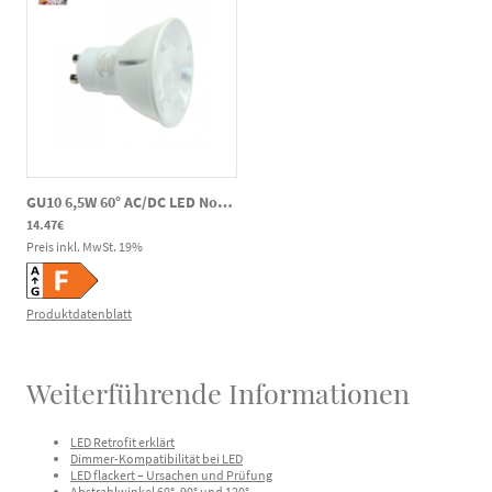
GU10 6,5W 60° AC/DC LED Notlicht Spot CRI90 550lm 2700K 80-269V DC 220-240V AC
14.47€
Preis inkl. MwSt.
19
%
Produktdatenblatt
Weiterführende Informationen
LED Retrofit erklärt
Dimmer-Kompatibilität bei LED
LED flackert – Ursachen und Prüfung
Abstrahlwinkel 60°, 90° und 120°