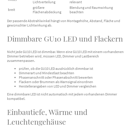
Lichtverteilung
relevant
größere
Blendung und Raumwirkung
breit
Flächenabdeckung
beachten
Der passende Abstrahlwinkel hängt von Montagehöhe, Abstand, Fläche und
gewünschter Lichtwirkung ab.
Dimmbare GU10 LED und Flackern
Nicht jede GU10 LED ist dimmbar. Wenn eine GU10 LED mit einem vorhandenen
Dimmer betrieben wird, müssen LED, Dimmer und Lastbereich
zusammenpassen.
prüfen, ob die GU10 LED ausdrücklich dimmbar ist
Dimmerart und Mindestlast beachten
Phasenanschnitt oder Phasenabschnitt bewerten
Flackern oder Brummen als Warnsignal einordnen
Herstellerangaben von LED und Dimmer vergleichen
Eine dimmbare LED ist nicht automatisch mit jedem vorhandenen Dimmer
kompatibel.
Einbautiefe, Wärme und
Leuchtengehäuse