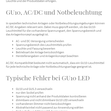
Leuchte und der Produktdaten erfolgen.
GU10, AC/DC und Notbeleuchtung
In speziellen technischen Anlagen oder Notbeleuchtungsumgebungen können
AC/DC-Angaben relevant sein. Dabei muss geprüft werden, ob das GU10-
Leuchtmittel für die vorhandene Spannungsart, den Spannungsbereich und
das Anlagenkonzept ausgelegt ist.
AC- und DC-Versorgung unterscheiden
Spannungsbereich des Leuchtmittels prüfen
Leuchte und Fassung bewerten
Betriebsart der Anlage berücksichtigen
Herstellerangaben und Anlagenkonzept beachten
AC/DC-Kompatibilität bedeutet nicht automatisch, dass ein GU10-Leuchtmittel
für jede technische Anlage oder Notbeleuchtungsanlage geeignet ist.
Typische Fehler bei GU10 LED
GU10 und GU5.3 verwechseln
nur den Sockel prüfen
Spannung nicht anhand der Produktdaten kontrollieren
dimmbare und nicht dimmbare GU10 LED verwechseln
vorhandenen Dimmer nicht berücksichtigen
Abstrahlwinkel nicht passend zur Anwendung wählen