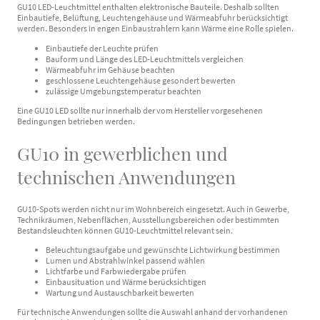
GU10 LED-Leuchtmittel enthalten elektronische Bauteile. Deshalb sollten
Einbautiefe, Belüftung, Leuchtengehäuse und Wärmeabfuhr berücksichtigt
werden. Besonders in engen Einbaustrahlern kann Wärme eine Rolle spielen.
Einbautiefe der Leuchte prüfen
Bauform und Länge des LED-Leuchtmittels vergleichen
Wärmeabfuhr im Gehäuse beachten
geschlossene Leuchtengehäuse gesondert bewerten
zulässige Umgebungstemperatur beachten
Eine GU10 LED sollte nur innerhalb der vom Hersteller vorgesehenen
Bedingungen betrieben werden.
GU10 in gewerblichen und
technischen Anwendungen
GU10-Spots werden nicht nur im Wohnbereich eingesetzt. Auch in Gewerbe,
Technikräumen, Nebenflächen, Ausstellungsbereichen oder bestimmten
Bestandsleuchten können GU10-Leuchtmittel relevant sein.
Beleuchtungsaufgabe und gewünschte Lichtwirkung bestimmen
Lumen und Abstrahlwinkel passend wählen
Lichtfarbe und Farbwiedergabe prüfen
Einbausituation und Wärme berücksichtigen
Wartung und Austauschbarkeit bewerten
Für technische Anwendungen sollte die Auswahl anhand der vorhandenen