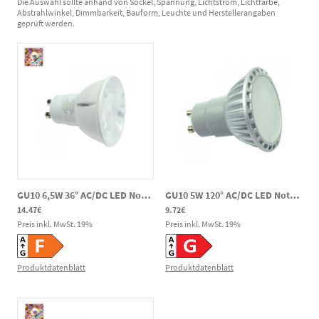
Die Auswahl sollte anhand von Sockel, Spannung, Lichtstrom, Lichtfarbe,
Abstrahlwinkel, Dimmbarkeit, Bauform, Leuchte und Herstellerangaben
geprüft werden.
GU10 6,5W 36° AC/DC LED Notlicht Spot CRI90 600lm 4000K 80-269V DC 220-240V AC
GU10 5W 120° AC/DC LED Notlicht Spot PAR16 340lm 2700K 185-269VV DC 230V AC
14.47€
9.72€
Preis inkl. MwSt.
19
%
Preis inkl. MwSt.
19
%
Produktdatenblatt
Produktdatenblatt