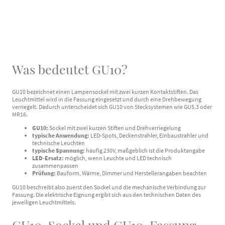
Was bedeutet GU10?
GU10 bezeichnet einen Lampensockel mit zwei kurzen Kontaktstiften. Das
Leuchtmittel wird in die Fassung eingesetzt und durch eine Drehbewegung
verriegelt. Dadurch unterscheidet sich GU10 von Stecksystemen wie GU5.3 oder
MR16.
GU10:
Sockel mit zwei kurzen Stiften und Drehverriegelung
typische Anwendung:
LED-Spots, Deckenstrahler, Einbaustrahler und
technische Leuchten
typische Spannung:
häufig 230V, maßgeblich ist die Produktangabe
LED-Ersatz:
möglich, wenn Leuchte und LED technisch
zusammenpassen
Prüfung:
Bauform, Wärme, Dimmer und Herstellerangaben beachten
GU10 beschreibt also zuerst den Sockel und die mechanische Verbindung zur
Fassung. Die elektrische Eignung ergibt sich aus den technischen Daten des
jeweiligen Leuchtmittels.
GU10-Sockel und GU10-Fassung