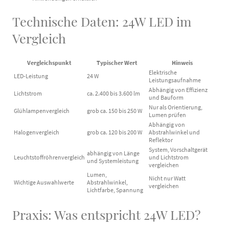
Technische Daten: 24W LED im
Vergleich
Vergleichspunkt
Typischer Wert
Hinweis
Elektrische
LED-Leistung
24 W
Leistungsaufnahme
Abhängig von Effizienz
Lichtstrom
ca. 2.400 bis 3.600 lm
und Bauform
Nur als Orientierung,
Glühlampenvergleich
grob ca. 150 bis 250 W
Lumen prüfen
Abhängig von
Halogenvergleich
grob ca. 120 bis 200 W
Abstrahlwinkel und
Reflektor
System, Vorschaltgerät
abhängig von Länge
Leuchtstoffröhrenvergleich
und Lichtstrom
und Systemleistung
vergleichen
Lumen,
Nicht nur Watt
Wichtige Auswahlwerte
Abstrahlwinkel,
vergleichen
Lichtfarbe, Spannung
Praxis: Was entspricht 24W LED?