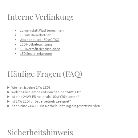
Interne Verlinkung
Lumen statt Watt berechnen
LED im Dauerbetrieb
Was bedeutet LED AC/DC?
LED Notbeleuchtung
LED Retrofit richtig planen
LED Sockel erkennen
Häufige Fragen (FAQ)
Wie hell ist eine 24W LED?
Welche Glühlampe entspricht einer 24W LED?
Ist eine 24W LED heller als 100W Glühlampe?
Ist 24W LED für Dauerbetrieb geeignet?
Kann eine 24W LED in Notbeleuchtung eingesetzt werden?
Sicherheitshinweis