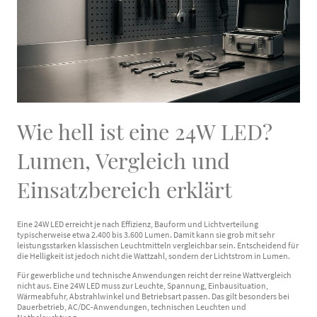
Wie hell ist eine 24W LED?
Lumen, Vergleich und
Einsatzbereich erklärt
Eine 24W LED erreicht je nach Effizienz, Bauform und Lichtverteilung
typischerweise etwa 2.400 bis 3.600 Lumen. Damit kann sie grob mit sehr
leistungsstarken klassischen Leuchtmitteln vergleichbar sein. Entscheidend für
die Helligkeit ist jedoch nicht die Wattzahl, sondern der Lichtstrom in Lumen.
Für gewerbliche und technische Anwendungen reicht der reine Wattvergleich
nicht aus. Eine 24W LED muss zur Leuchte, Spannung, Einbausituation,
Wärmeabfuhr, Abstrahlwinkel und Betriebsart passen. Das gilt besonders bei
Dauerbetrieb, AC/DC-Anwendungen, technischen Leuchten und