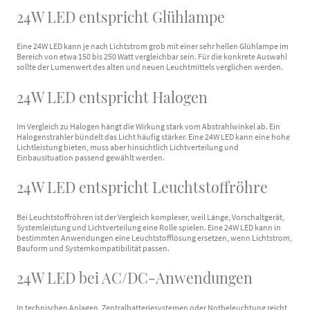
24W LED entspricht Glühlampe
Eine 24W LED kann je nach Lichtstrom grob mit einer sehr hellen Glühlampe im
Bereich von etwa 150 bis 250 Watt vergleichbar sein. Für die konkrete Auswahl
sollte der Lumenwert des alten und neuen Leuchtmittels verglichen werden.
24W LED entspricht Halogen
Im Vergleich zu Halogen hängt die Wirkung stark vom Abstrahlwinkel ab. Ein
Halogenstrahler bündelt das Licht häufig stärker. Eine 24W LED kann eine hohe
Lichtleistung bieten, muss aber hinsichtlich Lichtverteilung und
Einbausituation passend gewählt werden.
24W LED entspricht Leuchtstoffröhre
Bei Leuchtstoffröhren ist der Vergleich komplexer, weil Länge, Vorschaltgerät,
Systemleistung und Lichtverteilung eine Rolle spielen. Eine 24W LED kann in
bestimmten Anwendungen eine Leuchtstofflösung ersetzen, wenn Lichtstrom,
Bauform und Systemkompatibilität passen.
24W LED bei AC/DC-Anwendungen
In technischen Anlagen, Zentralbatteriesystemen oder Notbeleuchtung reicht