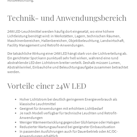
Notbeleuchtung.
Technik- und Anwendungsbereich
24W LED-Leuchtmittel werden häufig dort eingesetzt, wo eine höhere
Lichtleistung benötigt wird: in Werkstätten, Lagern, technischen Räumen,
Maschinenbereichen, Hallenbereichen, Objektbeleuchtung, Landwirtschaft,
Facility Management und Retrofit-Anwendungen.
Die tatsächliche Wirkung einer 24W LED hängt stark von der Lichtverteilung ab.
Ein gerichteter Spot kann punktuell sehr hell wirken, während eine rund
abstrahlende LED den Lichtstrom breiter verteilt. Deshalb müssen Lumen,
Abstrahlwinkel, Einbauhöhe und Beleuchtungsaufgabe zusammen betrachtet
werden.
Vorteile einer 24W LED
Hoher Lichtstrom bei deutlich geringerem Energieverbrauch als
klassische Leuchtmittel
Geeignet für Anwendungen mit erhöhtem Lichtbedarf
Je nach Modell verfügbar für technische Leuchten und Retrofit-
Anwendungen
Weniger Wärmeentwicklung gegenüber Glühlampe oder Halogen
Reduzierter Wartungsaufwand bei geeigneter Einbausituation
In passenden Ausführungen auch für Dauerbetrieb oder AC/DC-
Anwendungen erhältlich