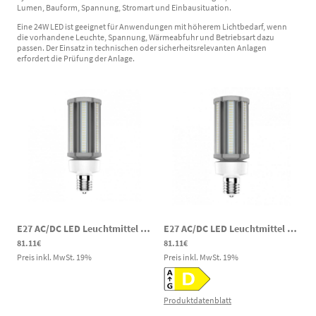
Lumen, Bauform, Spannung, Stromart und Einbausituation.
Eine 24W LED ist geeignet für Anwendungen mit höherem Lichtbedarf, wenn
die vorhandene Leuchte, Spannung, Wärmeabfuhr und Betriebsart dazu
passen. Der Einsatz in technischen oder sicherheitsrelevanten Anlagen
erfordert die Prüfung der Anlage.
E27 AC/DC LED Leuchtmittel Straßenlampe 18W 1900K Amber 90-269VDC 100-277VAC Notbeleuchtung
E27 AC/DC LED Leuchtmittel Straßenlampe 18W 3000K 2430lm 90-269VDC 100-277VAC Notbeleuchtung
81.11€
81.11€
Preis inkl. MwSt.
19
%
Preis inkl. MwSt.
19
%
Produktdatenblatt