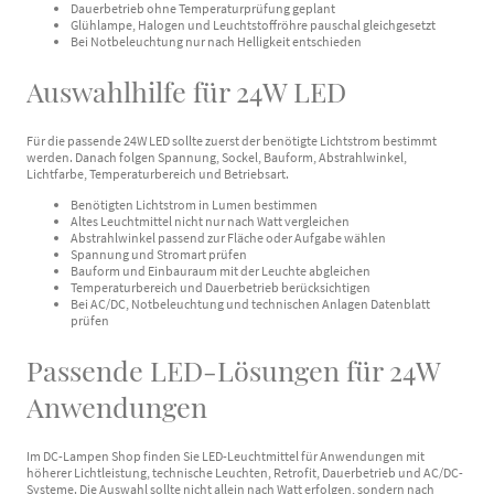
Dauerbetrieb ohne Temperaturprüfung geplant
Glühlampe, Halogen und Leuchtstoffröhre pauschal gleichgesetzt
Bei Notbeleuchtung nur nach Helligkeit entschieden
Auswahlhilfe für 24W LED
Für die passende 24W LED sollte zuerst der benötigte Lichtstrom bestimmt
werden. Danach folgen Spannung, Sockel, Bauform, Abstrahlwinkel,
Lichtfarbe, Temperaturbereich und Betriebsart.
Benötigten Lichtstrom in Lumen bestimmen
Altes Leuchtmittel nicht nur nach Watt vergleichen
Abstrahlwinkel passend zur Fläche oder Aufgabe wählen
Spannung und Stromart prüfen
Bauform und Einbauraum mit der Leuchte abgleichen
Temperaturbereich und Dauerbetrieb berücksichtigen
Bei AC/DC, Notbeleuchtung und technischen Anlagen Datenblatt
prüfen
Passende LED-Lösungen für 24W
Anwendungen
Im DC-Lampen Shop finden Sie LED-Leuchtmittel für Anwendungen mit
höherer Lichtleistung, technische Leuchten, Retrofit, Dauerbetrieb und AC/DC-
Systeme. Die Auswahl sollte nicht allein nach Watt erfolgen, sondern nach